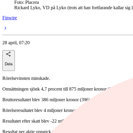
Foto: Placera
Rickard Lyko, VD på Lyko (trots att han fortfarande kallar sig 
Finwire
28 april, 07:20
Dela
Rörelsevinsten minskade.
Omsättningen sjönk 4,7 procent till 875 miljoner kronor (918).
Bruttoresultatet blev 386 miljoner kronor (396), med en bruttomargina
Rörelseresultatet blev 4 miljoner kronor (28), med en rörelsemarginal 
Resultatet efter skatt blev -22 miljoner kronor (12).
Resultat per aktie uppgick till -1,43 kronor (0,78).