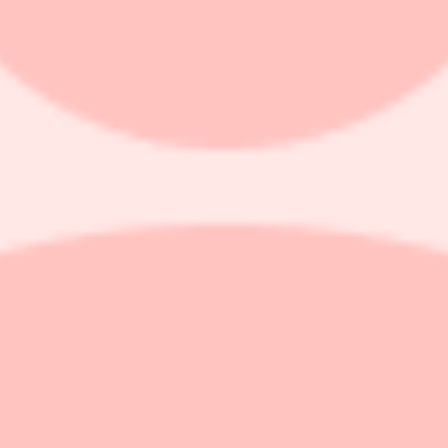
tat
rtalet jämfört med samma period året innan.
lagerarbetare på Linkedin).