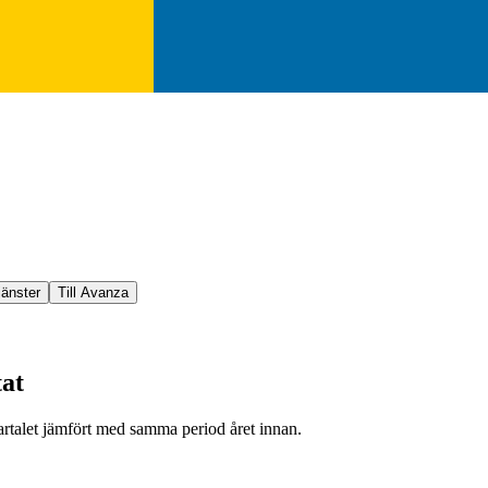
jänster
Till Avanza
tat
rtalet jämfört med samma period året innan.