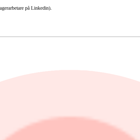
lagerarbetare på Linkedin).
l på 44,1 procent (43,1).
på 0,5 procent (3,1).