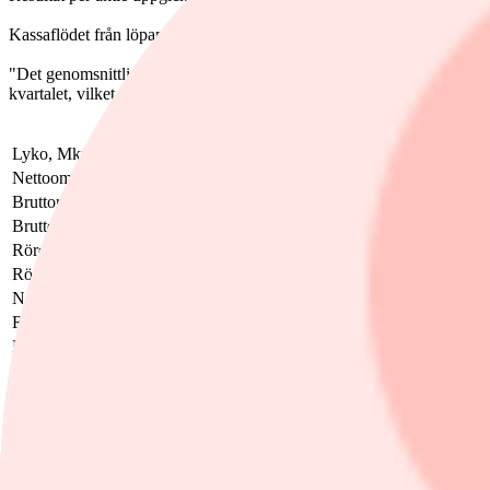
Kassaflödet från löpande verksamhet uppgick till -484 miljoner kronor
"Det genomsnittliga ordervärdet har återgått till normala nivåer jämfört
kvartalet, vilket förväntas bidra till tillväxten under", säger vd Rickar
Lyko, Mkr
Q1-2026
Q1-2025
Förändring
Nettoomsättning
875
918
-4,7%
Bruttoresultat
386
396
-2,5%
Bruttomarginal
44,1%
43,1%
Rörelseresultat
4
28
-85,7%
Rörelsemarginal
0,5%
3,1%
Nettoresultat
-22
12
Resultat per aktie, kronor
-1,43
0,78
Kassaflöde från löpande verksamhet
-484
95
Ämnen i artikeln
Lyko