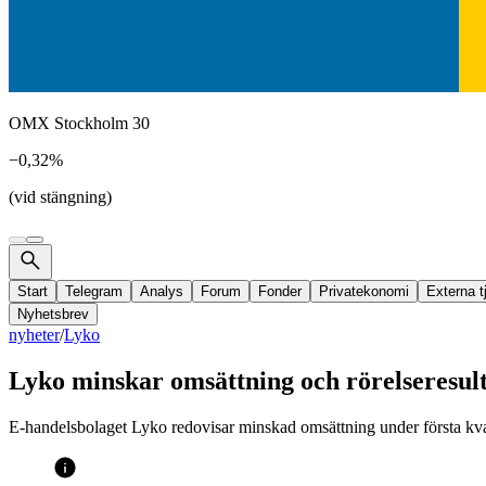
OMX Stockholm 30
−0,32%
(vid stängning)
Start
Telegram
Analys
Forum
Fonder
Privatekonomi
Externa t
Nyhetsbrev
nyheter
/
Lyko
Lyko minskar omsättning och rörelseresul
E-handelsbolaget Lyko redovisar minskad omsättning under första kva