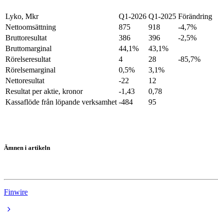
Lyko, Mkr
Q1-2026
Q1-2025
Förändring
Nettoomsättning
875
918
-4,7%
Bruttoresultat
386
396
-2,5%
Bruttomarginal
44,1%
43,1%
Rörelseresultat
4
28
-85,7%
Rörelsemarginal
0,5%
3,1%
Nettoresultat
-22
12
Resultat per aktie, kronor
-1,43
0,78
Kassaflöde från löpande verksamhet
-484
95
Ämnen i artikeln
Lyko
Finwire