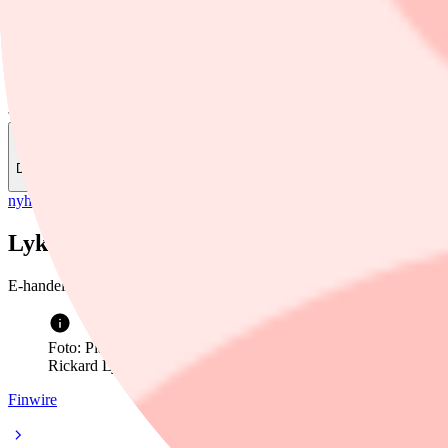
Finwire
Dela
nyheter
/
Lyko
Lyko minskar omsättning och rörelseresul
E-handelsbolaget Lyko redovisar minskad omsättning under första kva
Foto: Placera
Rickard Lyko, VD på Lyko (trots att han fortfarande kallar sig 
Finwire