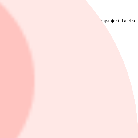
vartalet. Vi har dessutom valt att flytta fram vissa kampanjer till andra