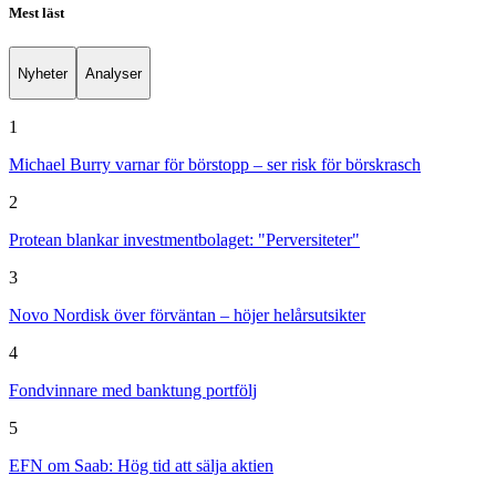
Mest läst
Nyheter
Analyser
1
Michael Burry varnar för börstopp – ser risk för börskrasch
2
Protean blankar investmentbolaget: "Perversiteter"
3
Novo Nordisk över förväntan – höjer helårsutsikter
4
Fondvinnare med banktung portfölj
5
EFN om Saab: Hög tid att sälja aktien