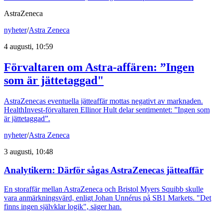
AstraZeneca
nyheter
/
Astra Zeneca
4 augusti, 10:59
Förvaltaren om Astra-affären: ”Ingen
som är jättetaggad"
AstraZenecas eventuella jätteaffär mottas negativt av marknaden.
HealthInvest-förvaltaren Ellinor Hult delar sentimentet: ”Ingen som
är jättetaggad”.
nyheter
/
Astra Zeneca
3 augusti, 10:48
Analytikern: Därför sågas AstraZenecas jätteaffär
En storaffär mellan AstraZeneca och Bristol Myers Squibb skulle
vara anmärkningsvärd, enligt Johan Unnérus på SB1 Markets. "Det
finns ingen självklar logik", säger han.