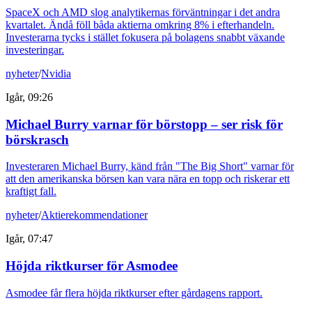
SpaceX och AMD slog analytikernas förväntningar i det andra
kvartalet. Ändå föll båda aktierna omkring 8% i efterhandeln.
Investerarna tycks i stället fokusera på bolagens snabbt växande
investeringar.
nyheter
/
Nvidia
Igår, 09:26
Michael Burry varnar för börstopp – ser risk för
börskrasch
Investeraren Michael Burry, känd från "The Big Short" varnar för
att den amerikanska börsen kan vara nära en topp och riskerar ett
kraftigt fall.
nyheter
/
Aktierekommendationer
Igår, 07:47
Höjda riktkurser för Asmodee
Asmodee får flera höjda riktkurser efter gårdagens rapport.