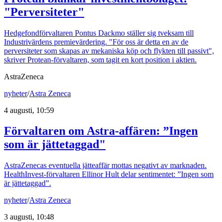
"Perversiteter"
Hedgefondförvaltaren Pontus Dackmo ställer sig tveksam till
Industrivärdens premievärdering. "För oss är detta en av de
perversiteter som skapas av mekaniska köp och flykten till passivt",
skriver Protean-förvaltaren, som tagit en kort position i aktien.
AstraZeneca
nyheter
/
Astra Zeneca
4 augusti, 10:59
Förvaltaren om Astra-affären: ”Ingen
som är jättetaggad"
AstraZenecas eventuella jätteaffär mottas negativt av marknaden.
HealthInvest-förvaltaren Ellinor Hult delar sentimentet: ”Ingen som
är jättetaggad”.
nyheter
/
Astra Zeneca
3 augusti, 10:48