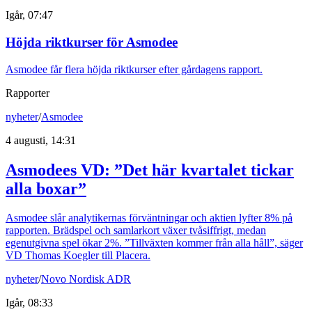
Igår, 07:47
Höjda riktkurser för Asmodee
Asmodee får flera höjda riktkurser efter gårdagens rapport.
Rapporter
nyheter
/
Asmodee
4 augusti, 14:31
Asmodees VD: ”Det här kvartalet tickar
alla boxar”
Asmodee slår analytikernas förväntningar och aktien lyfter 8% på
rapporten. Brädspel och samlarkort växer tvåsiffrigt, medan
egenutgivna spel ökar 2%. ”Tillväxten kommer från alla håll”, säger
VD Thomas Koegler till Placera.
nyheter
/
Novo Nordisk ADR
Igår, 08:33