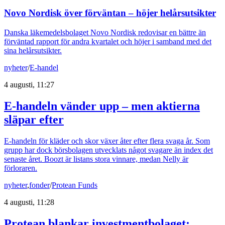
Novo Nordisk över förväntan – höjer helårsutsikter
Danska läkemedelsbolaget Novo Nordisk redovisar en bättre än
förväntad rapport för andra kvartalet och höjer i samband med det
sina helårsutsikter.
nyheter
/
E-handel
4 augusti, 11:27
E-handeln vänder upp – men aktierna
släpar efter
E-handeln för kläder och skor växer åter efter flera svaga år. Som
grupp har dock börsbolagen utvecklats något svagare än index det
senaste året. Boozt är listans stora vinnare, medan Nelly är
förloraren.
nyheter
,
fonder
/
Protean Funds
4 augusti, 11:28
Protean blankar investmentbolaget: