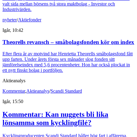
valt sida mellan börsens två stora maktbolag - Investor och
Industrivärden.
nyheter
/
Aktiefonder
Igår, 10:42
Theorells revansch – småbolagsfonden kör om index
Efter flera år av motvind har Henrietta Theorells småbolagsfond fått
upp farten. Under årets första sex månader slog fonden sitt
jämförelseindex med 5,6 procentenheter. Hon har också plockat in
ett nytt finskt bolag i portföljen.
Aktieanalys
Kommentar
,
Aktieanalys
/
Scandi Standard
Igår, 15:50
Kommentar: Kan nuggets bli lika
lönsamma som kycklingfilé?
Kycklingproducenten Scandi Standard håller hög fart i affärerna.