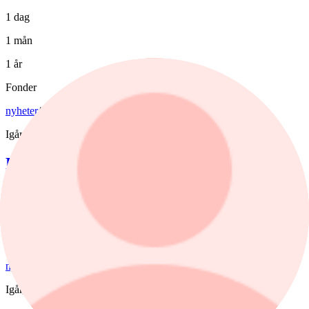
1 dag
1 mån
1 år
Fonder
nyheter
/
Aktiefonder
Igår, 15:06
Fondvinnare med banktung portfölj
Tommi Saukkoriipi har styrt nästan halva SEB Swedish Value Fund
mot finanssektorn. Det har varit ett vinnande drag. Fonden har slagit
index tydligt både i år och på längre sikt. Samtidigt har förvaltaren
valt sida mellan börsens två stora maktbolag - Investor och
Industrivärden.
nyheter
/
Aktiefonder
Igår, 10:42