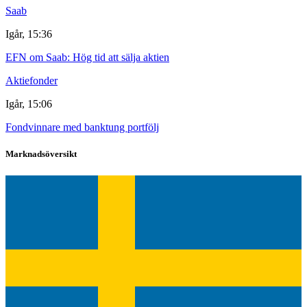
Saab
Igår, 15:36
EFN om Saab: Hög tid att sälja aktien
Aktiefonder
Igår, 15:06
Fondvinnare med banktung portfölj
Marknadsöversikt