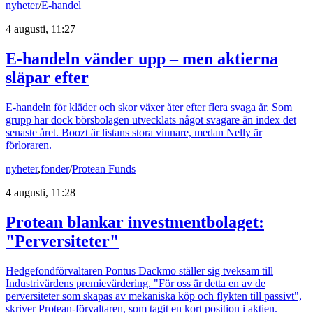
nyheter
/
E-handel
4 augusti, 11:27
E-handeln vänder upp – men aktierna
släpar efter
E-handeln för kläder och skor växer åter efter flera svaga år. Som
grupp har dock börsbolagen utvecklats något svagare än index det
senaste året. Boozt är listans stora vinnare, medan Nelly är
förloraren.
nyheter
,
fonder
/
Protean Funds
4 augusti, 11:28
Protean blankar investmentbolaget:
"Perversiteter"
Hedgefondförvaltaren Pontus Dackmo ställer sig tveksam till
Industrivärdens premievärdering. "För oss är detta en av de
perversiteter som skapas av mekaniska köp och flykten till passivt",
skriver Protean-förvaltaren, som tagit en kort position i aktien.