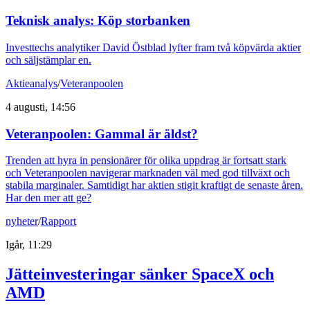
Teknisk analys: Köp storbanken
Investtechs analytiker David Östblad lyfter fram två köpvärda aktier
och säljstämplar en.
Aktieanalys
/
Veteranpoolen
4 augusti, 14:56
Veteranpoolen: Gammal är äldst?
Trenden att hyra in pensionärer för olika uppdrag är fortsatt stark
och Veteranpoolen navigerar marknaden väl med god tillväxt och
stabila marginaler. Samtidigt har aktien stigit kraftigt de senaste åren.
Har den mer att ge?
nyheter
/
Rapport
Igår, 11:29
Jätteinvesteringar sänker SpaceX och
AMD