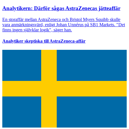
Analytikern: Därför sågas AstraZenecas jätteaffär
En storaffär mellan AstraZeneca och Bristol Myers Squibb skulle
vara anmärkningsvärd, enligt Johan Unnérus på SB1 Markets. "Det
finns ingen självklar logik", säger han.
Analytiker skeptiska till AstraZeneca-affär