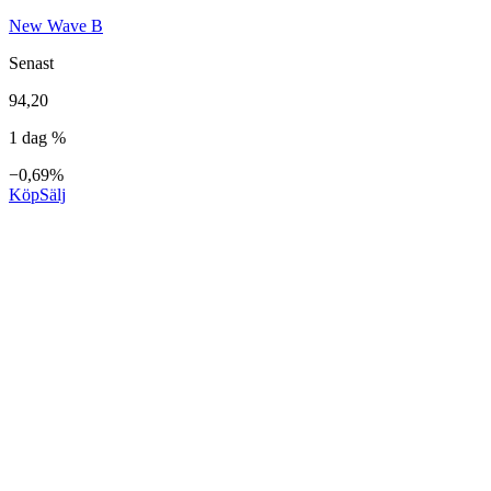
New Wave B
Senast
94,20
1 dag %
−0,69%
Köp
Sälj