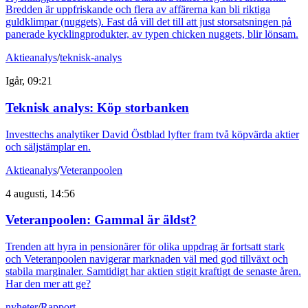
Bredden är uppfriskande och flera av affärerna kan bli riktiga
guldklimpar (nuggets). Fast då vill det till att just storsatsningen på
panerade kycklingprodukter, av typen chicken nuggets, blir lönsam.
Aktieanalys
/
teknisk-analys
Igår, 09:21
Teknisk analys: Köp storbanken
Investtechs analytiker David Östblad lyfter fram två köpvärda aktier
och säljstämplar en.
Aktieanalys
/
Veteranpoolen
4 augusti, 14:56
Veteranpoolen: Gammal är äldst?
Trenden att hyra in pensionärer för olika uppdrag är fortsatt stark
och Veteranpoolen navigerar marknaden väl med god tillväxt och
stabila marginaler. Samtidigt har aktien stigit kraftigt de senaste åren.
Har den mer att ge?
nyheter
/
Rapport