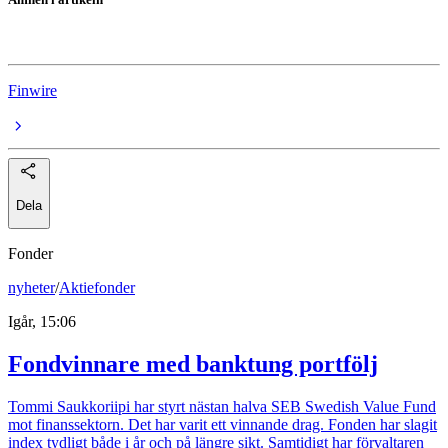
New Wave Group
Finwire
Dela
Fonder
nyheter
/
Aktiefonder
Igår, 15:06
Fondvinnare med banktung portfölj
Tommi Saukkoriipi har styrt nästan halva SEB Swedish Value Fund
mot finanssektorn. Det har varit ett vinnande drag. Fonden har slagit
index tydligt både i år och på längre sikt. Samtidigt har förvaltaren