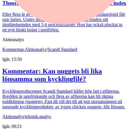
Theorells revansch – småbolagsfonden kör om index
Efter flera år av motvind har Henrietta Theorells småbolagsfond fått
upp farten. Under årets första sex månader slog fonden sitt
jämförelseindex med 5,6 procentenheter. Hon har också plockat in
ett nytt finskt bolag i portföljen.
Aktieanalys
Kommentar
,
Aktieanalys
/
Scandi Standard
Igår, 15:50
Kommentar: Kan nuggets bli lika
lönsamma som kycklingfilé?
Kycklingproducenten Scandi Standard håller hög fart i affärerna.
Bredden är uppfriskande och flera av affärerna kan bli riktiga
guldklimpar (nuggets). Fast då vill det till att just storsatsningen på
panerade kycklingprodukter, av typen chicken nuggets, blir lönsam.
Aktieanalys
/
teknisk-analys
Igår, 09:21