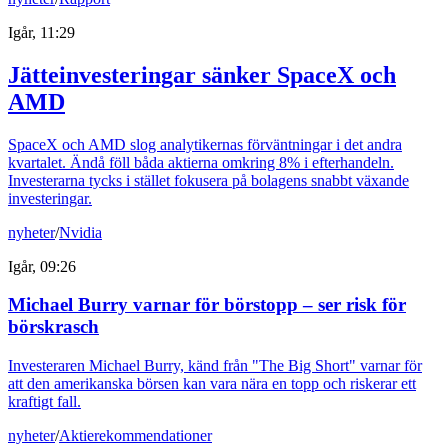
Igår, 11:29
Jätteinvesteringar sänker SpaceX och
AMD
SpaceX och AMD slog analytikernas förväntningar i det andra
kvartalet. Ändå föll båda aktierna omkring 8% i efterhandeln.
Investerarna tycks i stället fokusera på bolagens snabbt växande
investeringar.
nyheter
/
Nvidia
Igår, 09:26
Michael Burry varnar för börstopp – ser risk för
börskrasch
Investeraren Michael Burry, känd från "The Big Short" varnar för
att den amerikanska börsen kan vara nära en topp och riskerar ett
kraftigt fall.
nyheter
/
Aktierekommendationer