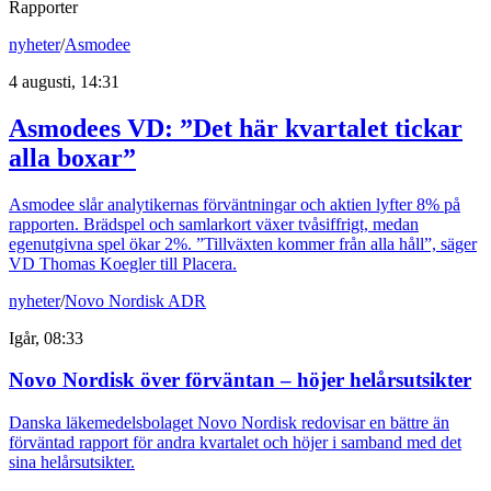
Rapporter
nyheter
/
Asmodee
4 augusti, 14:31
Asmodees VD: ”Det här kvartalet tickar
alla boxar”
Asmodee slår analytikernas förväntningar och aktien lyfter 8% på
rapporten. Brädspel och samlarkort växer tvåsiffrigt, medan
egenutgivna spel ökar 2%. ”Tillväxten kommer från alla håll”, säger
VD Thomas Koegler till Placera.
nyheter
/
Novo Nordisk ADR
Igår, 08:33
Novo Nordisk över förväntan – höjer helårsutsikter
Danska läkemedelsbolaget Novo Nordisk redovisar en bättre än
förväntad rapport för andra kvartalet och höjer i samband med det
sina helårsutsikter.