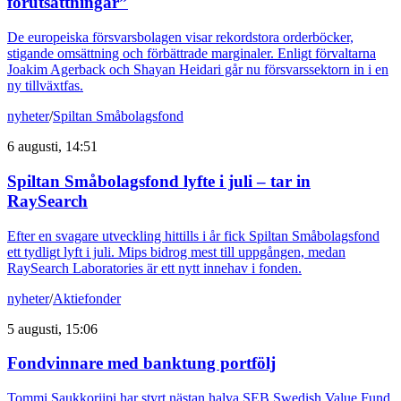
förutsättningar”
De europeiska försvarsbolagen visar rekordstora orderböcker,
stigande omsättning och förbättrade marginaler. Enligt förvaltarna
Joakim Agerback och Shayan Heidari går nu försvarssektorn in i en
ny tillväxtfas.
nyheter
/
Spiltan Småbolagsfond
6 augusti, 14:51
Spiltan Småbolagsfond lyfte i juli – tar in
RaySearch
Efter en svagare utveckling hittills i år fick Spiltan Småbolagsfond
ett tydligt lyft i juli. Mips bidrog mest till uppgången, medan
RaySearch Laboratories är ett nytt innehav i fonden.
nyheter
/
Aktiefonder
5 augusti, 15:06
Fondvinnare med banktung portfölj
Tommi Saukkoriipi har styrt nästan halva SEB Swedish Value Fund