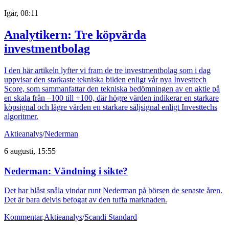
Igår, 08:11
Analytikern: Tre köpvärda
investmentbolag
I den här artikeln lyfter vi fram de tre investmentbolag som i dag
uppvisar den starkaste tekniska bilden enligt vår nya Investtech
Score, som sammanfattar den tekniska bedömningen av en aktie på
en skala från –100 till +100, där högre värden indikerar en starkare
köpsignal och lägre värden en starkare säljsignal enligt Investtechs
algoritmer.
Aktieanalys
/
Nederman
6 augusti, 15:55
Nederman: Vändning i sikte?
Det har blåst snåla vindar runt Nederman på börsen de senaste åren.
Det är bara delvis befogat av den tuffa marknaden.
Kommentar
,
Aktieanalys
/
Scandi Standard