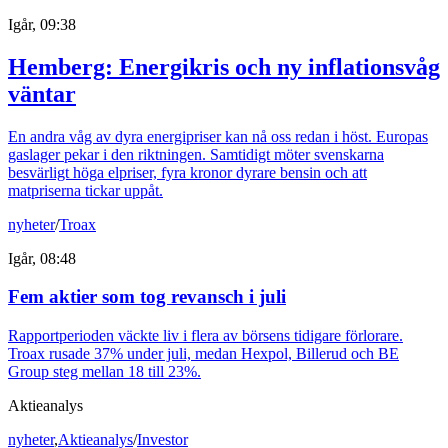
Igår, 09:38
Hemberg: Energikris och ny inflationsvåg
väntar
En andra våg av dyra energipriser kan nå oss redan i höst. Europas
gaslager pekar i den riktningen. Samtidigt möter svenskarna
besvärligt höga elpriser, fyra kronor dyrare bensin och att
matpriserna tickar uppåt.
nyheter
/
Troax
Igår, 08:48
Fem aktier som tog revansch i juli
Rapportperioden väckte liv i flera av börsens tidigare förlorare.
Troax rusade 37% under juli, medan Hexpol, Billerud och BE
Group steg mellan 18 till 23%.
Aktieanalys
nyheter
,
Aktieanalys
/
Investor