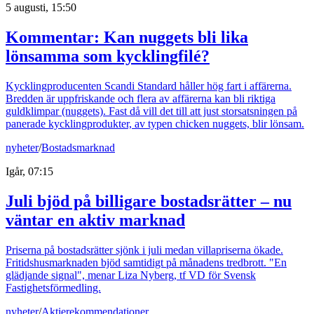
5 augusti, 15:50
Kommentar: Kan nuggets bli lika
lönsamma som kycklingfilé?
Kycklingproducenten Scandi Standard håller hög fart i affärerna.
Bredden är uppfriskande och flera av affärerna kan bli riktiga
guldklimpar (nuggets). Fast då vill det till att just storsatsningen på
panerade kycklingprodukter, av typen chicken nuggets, blir lönsam.
nyheter
/
Bostadsmarknad
Igår, 07:15
Juli bjöd på billigare bostadsrätter – nu
väntar en aktiv marknad
Priserna på bostadsrätter sjönk i juli medan villapriserna ökade.
Fritidshusmarknaden bjöd samtidigt på månadens tredbrott. "En
glädjande signal", menar Liza Nyberg, tf VD för Svensk
Fastighetsförmedling.
nyheter
/
Aktierekommendationer