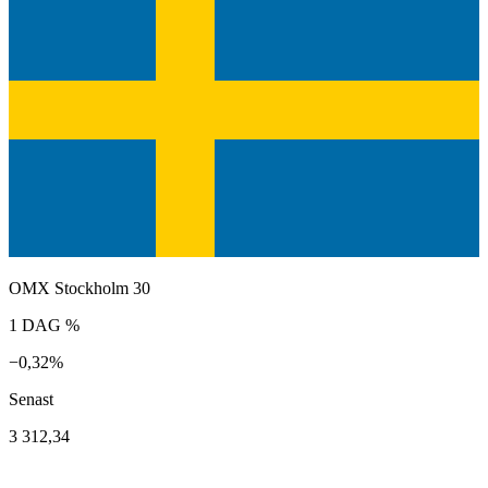
OMX Stockholm 30
1 DAG %
−0,32%
Senast
3 312,34