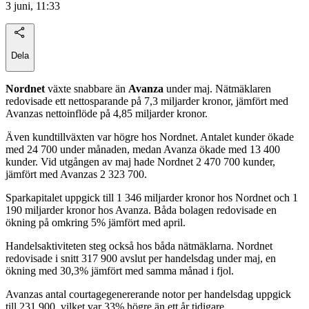
3 juni, 11:33
Dela
Nordnet
växte snabbare än
Avanza
under maj. Nätmäklaren
redovisade ett nettosparande på 7,3 miljarder kronor, jämfört med
Avanzas nettoinflöde på 4,85 miljarder kronor.
Även kundtillväxten var högre hos Nordnet. Antalet kunder ökade
med 24 700 under månaden, medan Avanza ökade med 13 400
kunder. Vid utgången av maj hade Nordnet 2 470 700 kunder,
jämfört med Avanzas 2 323 700.
Sparkapitalet uppgick till 1 346 miljarder kronor hos Nordnet och 1
190 miljarder kronor hos Avanza. Båda bolagen redovisade en
ökning på omkring 5% jämfört med april.
Handelsaktiviteten steg också hos båda nätmäklarna. Nordnet
redovisade i snitt 317 900 avslut per handelsdag under maj, en
ökning med 30,3% jämfört med samma månad i fjol.
Avanzas antal courtagegenererande notor per handelsdag uppgick
till 231 900, vilket var 33% högre än ett år tidigare.