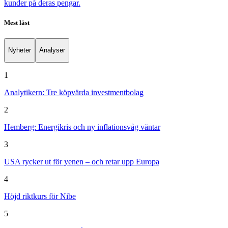
kunder på deras pengar.
Mest läst
Nyheter
Analyser
1
Analytikern: Tre köpvärda investmentbolag
2
Hemberg: Energikris och ny inflationsvåg väntar
3
USA rycker ut för yenen – och retar upp Europa
4
Höjd riktkurs för Nibe
5