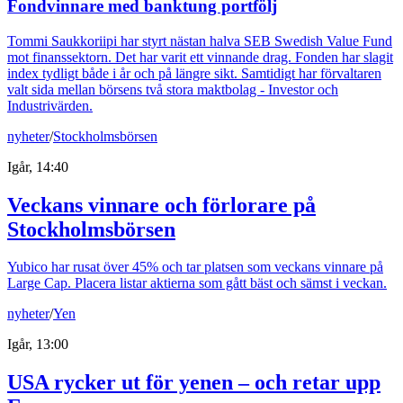
Fondvinnare med banktung portfölj
Tommi Saukkoriipi har styrt nästan halva SEB Swedish Value Fund
mot finanssektorn. Det har varit ett vinnande drag. Fonden har slagit
index tydligt både i år och på längre sikt. Samtidigt har förvaltaren
valt sida mellan börsens två stora maktbolag - Investor och
Industrivärden.
nyheter
/
Stockholmsbörsen
Igår, 14:40
Veckans vinnare och förlorare på
Stockholmsbörsen
Yubico har rusat över 45% och tar platsen som veckans vinnare på
Large Cap. Placera listar aktierna som gått bäst och sämst i veckan.
nyheter
/
Yen
Igår, 13:00
USA rycker ut för yenen – och retar upp