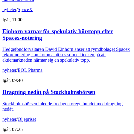
nyheter
/
SpaceX
Igår, 11:00
Einhorn varnar för spekulativ börstopp efter
Spacex-notering
Hedgefondförvaltaren David Einhorn anser att rymdbolaget Spacex
rekordnotering kan komma att ses som ett tecken på att
aktiemarknaden närmar sig en spekulativ topp.
nyheter
/
EQL Pharma
Igår, 09:40
Dragning nedåt på Stockholmsbörsen
Stockholmsbörsen inledde fredagen oregelbundet med dragning
nedåt.
nyheter
/
Oljepriset
Igår, 07:25