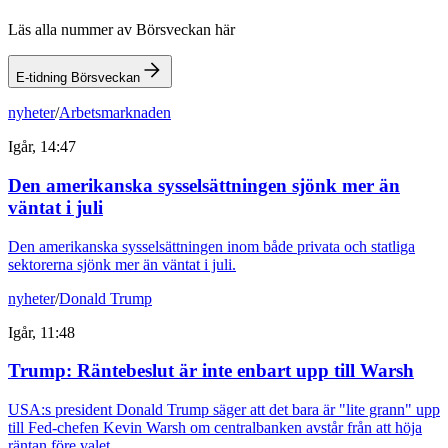
Läs alla nummer av Börsveckan här
E-tidning Börsveckan
nyheter
/
Arbetsmarknaden
Igår, 14:47
Den amerikanska sysselsättningen sjönk mer än
väntat i juli
Den amerikanska sysselsättningen inom både privata och statliga
sektorerna sjönk mer än väntat i juli.
nyheter
/
Donald Trump
Igår, 11:48
Trump: Räntebeslut är inte enbart upp till Warsh
USA:s president Donald Trump säger att det bara är "lite grann" upp
till Fed-chefen Kevin Warsh om centralbanken avstår från att höja
räntan före valet.