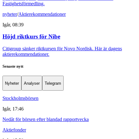
Fastighetsförmedling.
nyheter
/
Aktierekommendationer
Igår, 08:39
Höjd riktkurs för Nibe
Citigroup sänker riktkursen för Novo Nordisk. Här är dagens
aktierekommendationer.
Senaste nytt
Nyheter
Analyser
Telegram
Stockholmsbörsen
Igår, 17:46
Nedåt för börsen efter blandad rapportvecka
Aktiefonder