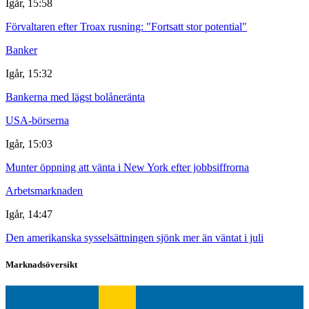
Igår, 15:58
Förvaltaren efter Troax rusning: "Fortsatt stor potential"
Banker
Igår, 15:32
Bankerna med lägst bolåneränta
USA-börserna
Igår, 15:03
Munter öppning att vänta i New York efter jobbsiffrorna
Arbetsmarknaden
Igår, 14:47
Den amerikanska sysselsättningen sjönk mer än väntat i juli
Marknadsöversikt