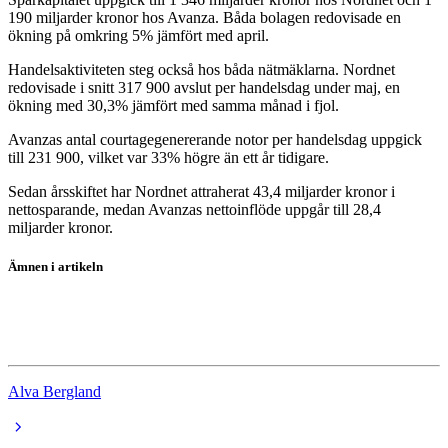
190 miljarder kronor hos Avanza. Båda bolagen redovisade en
ökning på omkring 5% jämfört med april.
Handelsaktiviteten steg också hos båda nätmäklarna. Nordnet
redovisade i snitt 317 900 avslut per handelsdag under maj, en
ökning med 30,3% jämfört med samma månad i fjol.
Avanzas antal courtagegenererande notor per handelsdag uppgick
till 231 900, vilket var 33% högre än ett år tidigare.
Sedan årsskiftet har Nordnet attraherat 43,4 miljarder kronor i
nettosparande, medan Avanzas nettoinflöde uppgår till 28,4
miljarder kronor.
Ämnen i artikeln
Nordnet
Avanza
Alva Bergland