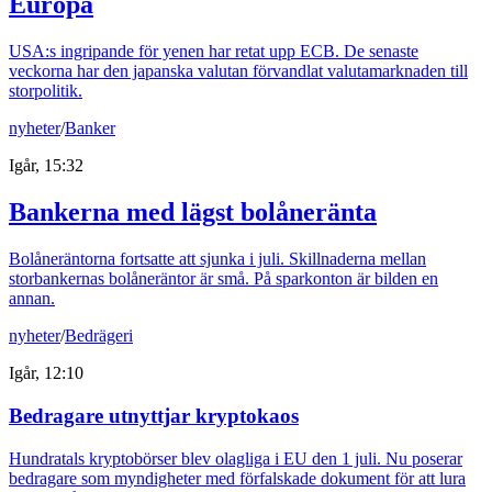
Europa
USA:s ingripande för yenen har retat upp ECB. De senaste
veckorna har den japanska valutan förvandlat valutamarknaden till
storpolitik.
nyheter
/
Banker
Igår, 15:32
Bankerna med lägst bolåneränta
Bolåneräntorna fortsatte att sjunka i juli. Skillnaderna mellan
storbankernas bolåneräntor är små. På sparkonton är bilden en
annan.
nyheter
/
Bedrägeri
Igår, 12:10
Bedragare utnyttjar kryptokaos
Hundratals kryptobörser blev olagliga i EU den 1 juli. Nu poserar
bedragare som myndigheter med förfalskade dokument för att lura