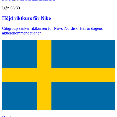
Igår, 08:39
Höjd riktkurs för Nibe
Citigroup sänker riktkursen för Novo Nordisk. Här är dagens
aktierekommendationer.