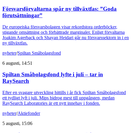
Försvarsförvaltarna spår ny tillväxtfas: ”Goda
förutsättningar”
De europeiska försvarsbolagen visar rekordstora orderböcker,
stigande omsättning och förbättrade marginaler. Enligt förvaltarna
Joakim Agerback och Shayan Heidari går nu försvarssektorn in i en
ny tillväxtfas.
nyheter
/
Spiltan Småbolagsfond
6 augusti, 14:51
Spiltan Småbolagsfond lyfte i juli – tar in
RaySearch
Efter en svagare utveckling hittills i år fick Spiltan Småbolagsfond
ett tydligt lyft i juli. Mips bidrog mest till uppgången, medan
RaySearch Laboratories är ett nytt innehav i fonden.
nyheter
/
Aktiefonder
5 augusti, 15:06