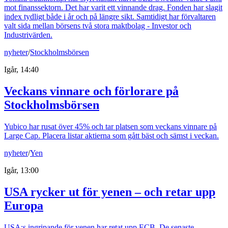
mot finanssektorn. Det har varit ett vinnande drag. Fonden har slagit
index tydligt både i år och på längre sikt. Samtidigt har förvaltaren
valt sida mellan börsens två stora maktbolag - Investor och
Industrivärden.
nyheter
/
Stockholmsbörsen
Igår, 14:40
Veckans vinnare och förlorare på
Stockholmsbörsen
Yubico har rusat över 45% och tar platsen som veckans vinnare på
Large Cap. Placera listar aktierna som gått bäst och sämst i veckan.
nyheter
/
Yen
Igår, 13:00
USA rycker ut för yenen – och retar upp
Europa
USA:s ingripande för yenen har retat upp ECB. De senaste