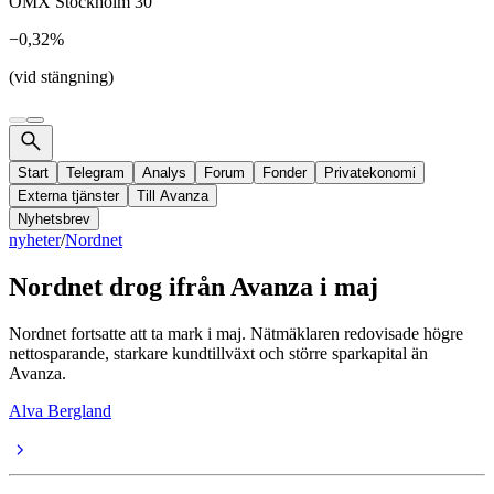
OMX Stockholm 30
−0,32%
(vid stängning)
Start
Telegram
Analys
Forum
Fonder
Privatekonomi
Externa tjänster
Till Avanza
Nyhetsbrev
nyheter
/
Nordnet
Nordnet drog ifrån Avanza i maj
Nordnet fortsatte att ta mark i maj. Nätmäklaren redovisade högre
nettosparande, starkare kundtillväxt och större sparkapital än
Avanza.
Alva Bergland