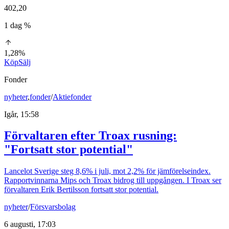
402,20
1 dag %
1,28%
Köp
Sälj
Fonder
nyheter
,
fonder
/
Aktiefonder
Igår, 15:58
Förvaltaren efter Troax rusning:
"Fortsatt stor potential"
Lancelot Sverige steg 8,6% i juli, mot 2,2% för jämförelseindex.
Rapportvinnarna Mips och Troax bidrog till uppgången. I Troax ser
förvaltaren Erik Bertilsson fortsatt stor potential.
nyheter
/
Försvarsbolag
6 augusti, 17:03