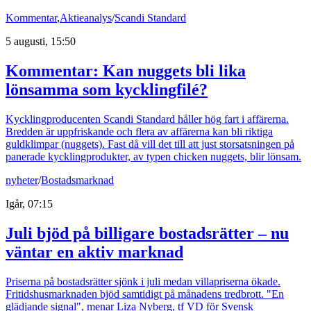
Kommentar
,
Aktieanalys
/
Scandi Standard
5 augusti, 15:50
Kommentar: Kan nuggets bli lika
lönsamma som kycklingfilé?
Kycklingproducenten Scandi Standard håller hög fart i affärerna.
Bredden är uppfriskande och flera av affärerna kan bli riktiga
guldklimpar (nuggets). Fast då vill det till att just storsatsningen på
panerade kycklingprodukter, av typen chicken nuggets, blir lönsam.
nyheter
/
Bostadsmarknad
Igår, 07:15
Juli bjöd på billigare bostadsrätter – nu
väntar en aktiv marknad
Priserna på bostadsrätter sjönk i juli medan villapriserna ökade.
Fritidshusmarknaden bjöd samtidigt på månadens tredbrott. "En
glädjande signal", menar Liza Nyberg, tf VD för Svensk