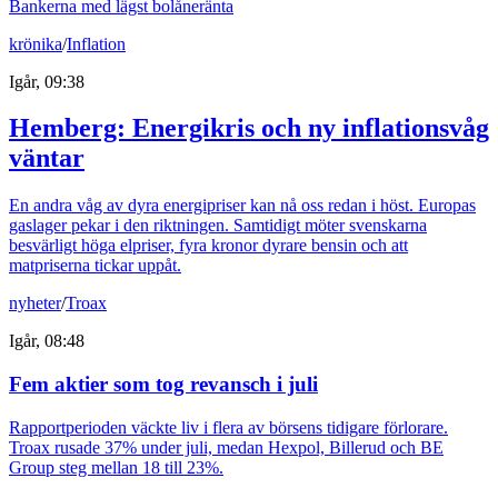
Bankerna med lägst bolåneränta
krönika
/
Inflation
Igår, 09:38
Hemberg: Energikris och ny inflationsvåg
väntar
En andra våg av dyra energipriser kan nå oss redan i höst. Europas
gaslager pekar i den riktningen. Samtidigt möter svenskarna
besvärligt höga elpriser, fyra kronor dyrare bensin och att
matpriserna tickar uppåt.
nyheter
/
Troax
Igår, 08:48
Fem aktier som tog revansch i juli
Rapportperioden väckte liv i flera av börsens tidigare förlorare.
Troax rusade 37% under juli, medan Hexpol, Billerud och BE
Group steg mellan 18 till 23%.