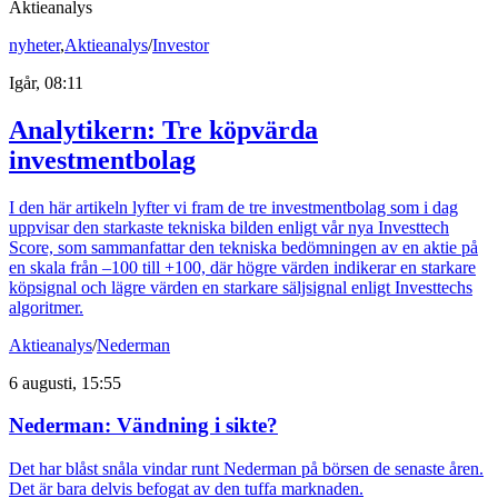
Aktieanalys
nyheter
,
Aktieanalys
/
Investor
Igår, 08:11
Analytikern: Tre köpvärda
investmentbolag
I den här artikeln lyfter vi fram de tre investmentbolag som i dag
uppvisar den starkaste tekniska bilden enligt vår nya Investtech
Score, som sammanfattar den tekniska bedömningen av en aktie på
en skala från –100 till +100, där högre värden indikerar en starkare
köpsignal och lägre värden en starkare säljsignal enligt Investtechs
algoritmer.
Aktieanalys
/
Nederman
6 augusti, 15:55
Nederman: Vändning i sikte?
Det har blåst snåla vindar runt Nederman på börsen de senaste åren.
Det är bara delvis befogat av den tuffa marknaden.