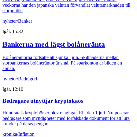
veckorna har den japanska valutan förvandlat valutamarknaden till
storpolitik.
nyheter
/
Banker
Igår, 15:32
Bankerna med lägst bolåneränta
Bolåneräntorna fortsatte att sjunka i juli. Skillnaderna mellan
storbankernas bolåneräntor är små. På sparkonton är bilden en
annan.
nyheter
/
Bedrägeri
Igår, 12:10
Bedragare utnyttjar kryptokaos
Hundratals kryptobörser blev olagliga i EU den 1 juli. Nu poserar
bedragare som myndigheter med förfalskade dokument för att lura
kunder på deras pengar.
krönika
/
Inflation