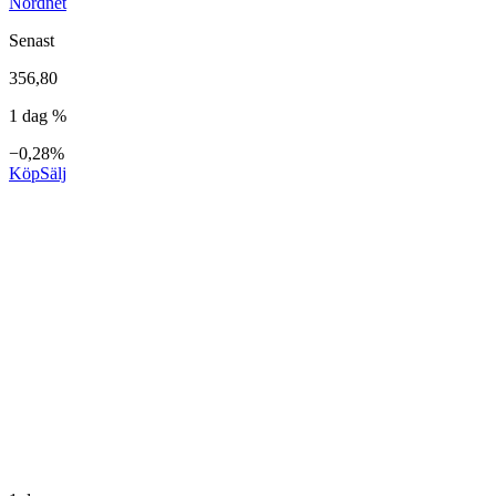
Nordnet
Senast
356,80
1 dag %
−0,28%
Köp
Sälj