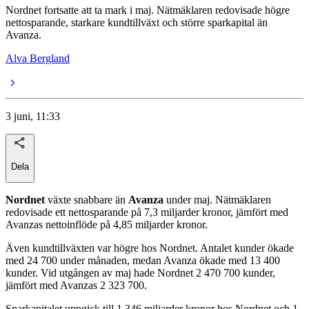
Nordnet fortsatte att ta mark i maj. Nätmäklaren redovisade högre
nettosparande, starkare kundtillväxt och större sparkapital än
Avanza.
Alva Bergland
3 juni, 11:33
Dela
Nordnet
växte snabbare än
Avanza
under maj. Nätmäklaren
redovisade ett nettosparande på 7,3 miljarder kronor, jämfört med
Avanzas nettoinflöde på 4,85 miljarder kronor.
Även kundtillväxten var högre hos Nordnet. Antalet kunder ökade
med 24 700 under månaden, medan Avanza ökade med 13 400
kunder. Vid utgången av maj hade Nordnet 2 470 700 kunder,
jämfört med Avanzas 2 323 700.
Sparkapitalet uppgick till 1 346 miljarder kronor hos Nordnet och 1