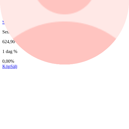
SAAB B
Senast
624,90
1 dag %
0,00%
Köp
Sälj