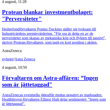
4 augusti, 11:28
Protean blankar investmentbolaget:
"Perversiteter"
Hedgefondförvaltaren Pontus Dackmo ställer sig tveksam till
Industrivärdens premievärdering. "För oss är detta en av de
perversiteter som skapas av mekaniska köp och flykten till passivt",
skriver Protean-förvaltaren, som tagit en kort position i aktien.
AstraZeneca
nyheter
/
Astra Zeneca
4 augusti, 10:59
Förvaltaren om Astra-affären: ”Ingen
som är jättetaggad"
AstraZenecas eventuella jätteaffär mottas negativt av marknaden.
HealthInvest-förvaltaren Ellinor Hult delar sentimentet: ”Ingen som
är jättetaggad”.