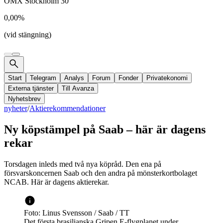
OMX Stockholm 30
0,00%
(vid stängning)
Start
Telegram
Analys
Forum
Fonder
Privatekonomi
Externa tjänster
Till Avanza
Nyhetsbrev
nyheter
/
Aktierekommendationer
Ny köpstämpel på Saab – här är dagens
rekar
Torsdagen inleds med två nya köpråd. Den ena på
försvarskoncernen Saab och den andra på mönsterkortbolaget
NCAB. Här är dagens aktierekar.
Foto: Linus Svensson / Saab / TT
Det första brasilianska Gripen E-flygplanet under