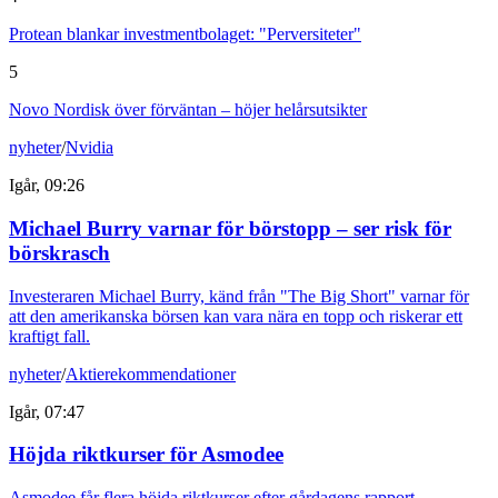
Protean blankar investmentbolaget: "Perversiteter"
5
Novo Nordisk över förväntan – höjer helårsutsikter
nyheter
/
Nvidia
Igår, 09:26
Michael Burry varnar för börstopp – ser risk för
börskrasch
Investeraren Michael Burry, känd från "The Big Short" varnar för
att den amerikanska börsen kan vara nära en topp och riskerar ett
kraftigt fall.
nyheter
/
Aktierekommendationer
Igår, 07:47
Höjda riktkurser för Asmodee
Asmodee får flera höjda riktkurser efter gårdagens rapport.