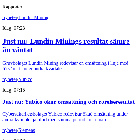
Rapporter
nyheter
/
Lundin Mining
Idag, 07:23
Just nu
:
Lundin Minings resultat sämre
än väntat
Gruvbolaget Lundin Mining redovisar en omsättning i linje med
förväntat under andra kvartalet.
nyheter
/
Yubico
Idag, 07:15
Just nu
:
Yubico ökar omsättning och rörelseresultat
Cybersäkerhetsbolaget Yubico redovisar ökad omsättning under
andra kvartalet jämfört med samma period året innan.
nyheter
/
Siemens