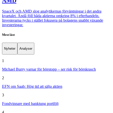
AMD
SpaceX och AMD slog analytikernas förväntningar i det andra
kvartalet. Ändå föll båda aktierna omkring 8% i efterhandeln.
Investerarna tycks i stället fokusera på bolagens snabbt växande
investeringar.
Mest läst
Nyheter
Analyser
1
Michael Burry varnar för börstopp – ser risk för börskrasch
2
EFN om Saab: Hög tid att sälja aktien
3
Fondvinnare med banktung portfölj
4