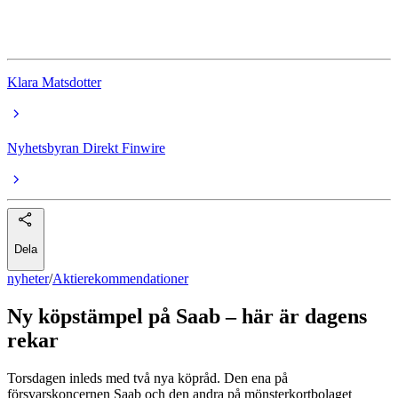
Ericsson
Klara Matsdotter
Nyhetsbyran Direkt Finwire
Dela
nyheter
/
Aktierekommendationer
Ny köpstämpel på Saab – här är dagens
rekar
Torsdagen inleds med två nya köpråd. Den ena på
försvarskoncernen Saab och den andra på mönsterkortbolaget