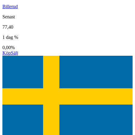
Billerud
Senast
77,40
1 dag %
0,00%
Köp
Sälj