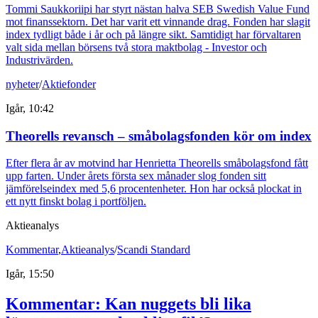
Tommi Saukkoriipi har styrt nästan halva SEB Swedish Value Fund
mot finanssektorn. Det har varit ett vinnande drag. Fonden har slagit
index tydligt både i år och på längre sikt. Samtidigt har förvaltaren
valt sida mellan börsens två stora maktbolag - Investor och
Industrivärden.
nyheter
/
Aktiefonder
Igår, 10:42
Theorells revansch – småbolagsfonden kör om index
Efter flera år av motvind har Henrietta Theorells småbolagsfond fått
upp farten. Under årets första sex månader slog fonden sitt
jämförelseindex med 5,6 procentenheter. Hon har också plockat in
ett nytt finskt bolag i portföljen.
Aktieanalys
Kommentar
,
Aktieanalys
/
Scandi Standard
Igår, 15:50
Kommentar: Kan nuggets bli lika