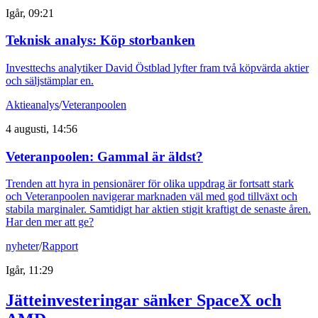
Igår, 09:21
Teknisk analys: Köp storbanken
Investtechs analytiker David Östblad lyfter fram två köpvärda aktier
och säljstämplar en.
Aktieanalys
/
Veteranpoolen
4 augusti, 14:56
Veteranpoolen: Gammal är äldst?
Trenden att hyra in pensionärer för olika uppdrag är fortsatt stark
och Veteranpoolen navigerar marknaden väl med god tillväxt och
stabila marginaler. Samtidigt har aktien stigit kraftigt de senaste åren.
Har den mer att ge?
nyheter
/
Rapport
Igår, 11:29
Jätteinvesteringar sänker SpaceX och