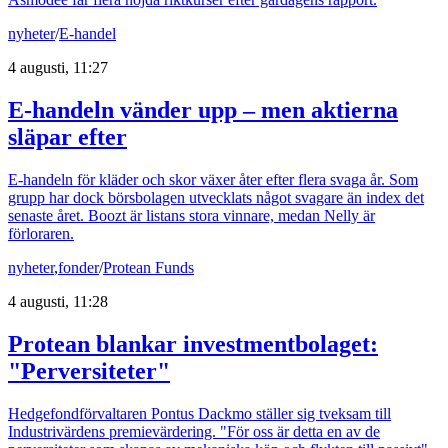
nyheter
/
E-handel
4 augusti, 11:27
E-handeln vänder upp – men aktierna
släpar efter
E-handeln för kläder och skor växer åter efter flera svaga år. Som
grupp har dock börsbolagen utvecklats något svagare än index det
senaste året. Boozt är listans stora vinnare, medan Nelly är
förloraren.
nyheter
,
fonder
/
Protean Funds
4 augusti, 11:28
Protean blankar investmentbolaget:
"Perversiteter"
Hedgefondförvaltaren Pontus Dackmo ställer sig tveksam till
Industrivärdens premievärdering. "För oss är detta en av de