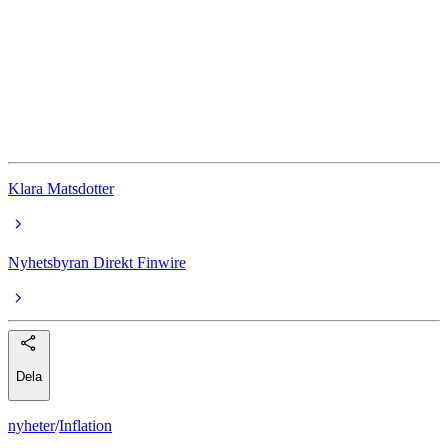
Saab
Billerud
NCAB Group
Ericsson
Klara Matsdotter
Nyhetsbyran Direkt Finwire
Dela
nyheter
/
Inflation