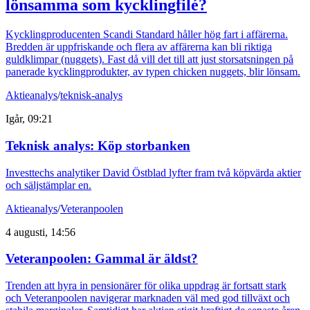
lönsamma som kycklingfilé?
Kycklingproducenten Scandi Standard håller hög fart i affärerna.
Bredden är uppfriskande och flera av affärerna kan bli riktiga
guldklimpar (nuggets). Fast då vill det till att just storsatsningen på
panerade kycklingprodukter, av typen chicken nuggets, blir lönsam.
Aktieanalys
/
teknisk-analys
Igår, 09:21
Teknisk analys: Köp storbanken
Investtechs analytiker David Östblad lyfter fram två köpvärda aktier
och säljstämplar en.
Aktieanalys
/
Veteranpoolen
4 augusti, 14:56
Veteranpoolen: Gammal är äldst?
Trenden att hyra in pensionärer för olika uppdrag är fortsatt stark
och Veteranpoolen navigerar marknaden väl med god tillväxt och