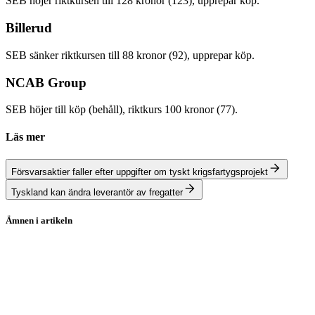
SEB höjer riktkursen till 128 kronor (123), upprepar köp.
Billerud
SEB sänker riktkursen till 88 kronor (92), upprepar köp.
NCAB Group
SEB höjer till köp (behåll), riktkurs 100 kronor (77).
Läs mer
Försvarsaktier faller efter uppgifter om tyskt krigsfartygsprojekt
Tyskland kan ändra leverantör av fregatter
Ämnen i artikeln
Aktierekommendationer
Saab
Billerud
NCAB Group