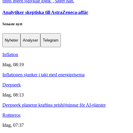
finns ingen självklar logik", säger han.
Analytiker skeptiska till AstraZeneca-affär
Senaste nytt
Nyheter
Analyser
Telegram
Inflation
Idag, 08:19
Inflationen sjunker i takt med energipriserna
Deepseek
Idag, 08:13
Deepseek planerar kraftiga prishöjningar för AI-tjänster
Rottneros
Idag, 07:37