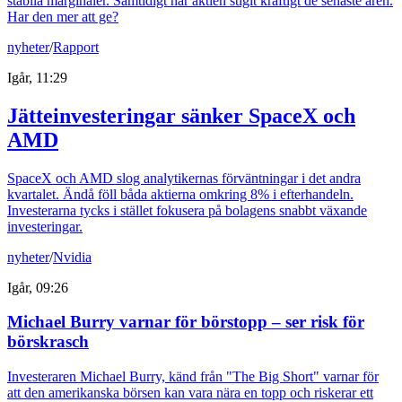
stabila marginaler. Samtidigt har aktien stigit kraftigt de senaste åren.
Har den mer att ge?
nyheter
/
Rapport
Igår, 11:29
Jätteinvesteringar sänker SpaceX och
AMD
SpaceX och AMD slog analytikernas förväntningar i det andra
kvartalet. Ändå föll båda aktierna omkring 8% i efterhandeln.
Investerarna tycks i stället fokusera på bolagens snabbt växande
investeringar.
nyheter
/
Nvidia
Igår, 09:26
Michael Burry varnar för börstopp – ser risk för
börskrasch
Investeraren Michael Burry, känd från "The Big Short" varnar för
att den amerikanska börsen kan vara nära en topp och riskerar ett