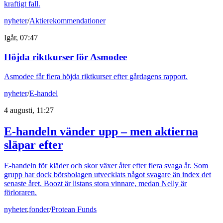
kraftigt fall.
nyheter
/
Aktierekommendationer
Igår, 07:47
Höjda riktkurser för Asmodee
Asmodee får flera höjda riktkurser efter gårdagens rapport.
nyheter
/
E-handel
4 augusti, 11:27
E-handeln vänder upp – men aktierna
släpar efter
E-handeln för kläder och skor växer åter efter flera svaga år. Som
grupp har dock börsbolagen utvecklats något svagare än index det
senaste året. Boozt är listans stora vinnare, medan Nelly är
förloraren.
nyheter
,
fonder
/
Protean Funds