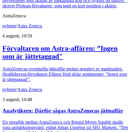
perversiteter som skapas av mekaniska köp och flykten till passivt",
skriver Protean-förvaltaren, som tagit en kort position i aktien.
AstraZeneca
nyheter
/
Astra Zeneca
4 augusti, 10:59
Förvaltaren om Astra-affären: ”Ingen
som är jättetaggad"
AstraZenecas eventuella jätteaffär mottas negativt av marknaden.
HealthInvest-förvaltaren Ellinor Hult delar sentimentet: ”Ingen som
är jättetaggad”.
nyheter
/
Astra Zeneca
3 augusti, 10:48
Analytikern: Därför sågas AstraZenecas jätteaffär
En storaffär mellan AstraZeneca och Bristol Myers Squibb skulle
vara anmärkningsvärd, enligt Johan Unnérus på SB1 Markets. "Det