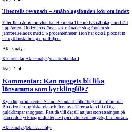
Theorells revansch – småbolagsfonden kör om index
Efter flera år av motvind har Henrietta Theorells småbolagsfond fått
upp farten. Under årets första sex månader slog fonden sitt
jämförelseindex med 5,6 procentenheter. Hon har också plockat in
ett nytt finskt bolag i portföljen.
Aktieanalys
Kommentar
,
Aktieanalys
/
Scandi Standard
Igår, 15:50
Kommentar: Kan nuggets bli lika
lönsamma som kycklingfilé?
Kycklingproducenten Scandi Standard håller hög fart i affärerna.
Bredden är uppfriskande och flera av affärerna kan bli riktiga
guldklimpar (nuggets). Fast då vill det till att just storsatsningen på
panerade kycklingprodukter, av typen chicken nuggets, blir lönsam.
Aktieanalys
/
teknisk-analys