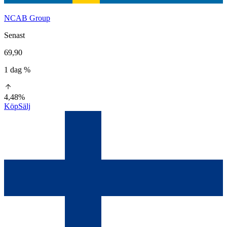
NCAB Group
Senast
69,90
1 dag %
4,48%
Köp
Sälj