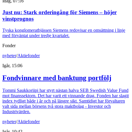
Idag, 07:16
Just nu
:
Stark orderingång för Siemens – höjer
vinstprognos
Tyska konglomeratbjässen Siemens redovisar en omsättning i linje
med förväntat under tredje kvartalet.
Fonder
nyheter
/
Aktiefonder
Igår, 15:06
Fondvinnare med banktung portfölj
Tommi Saukkoriipi har styrt nästan halva SEB Swedish Value Fund
mot finanssektorn. Det har varit ett vinnande drag. Fonden har slagit
index tydligt både i år och på längre sikt. Samtidigt har förvaltaren
valt sida mellan börsens två stora maktbolag - Investor och
Industrivärden.
nyheter
/
Aktiefonder
Igår, 10:42