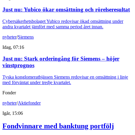
Just nu
:
Yubico ökar omsättning och rörelseresultat
Cybersäkerhetsbolaget Yubico redovisar ökad omsättning under
andra kvartalet jämfört med samma period året innan.
nyheter
/
Siemens
Idag, 07:16
Just nu
:
Stark orderingång för Siemens – höjer
vinstprognos
Tyska konglomeratbjässen Siemens redovisar en omsättning i linje
med förväntat under tredje kvartalet.
Fonder
nyheter
/
Aktiefonder
Igår, 15:06
Fondvinnare med banktung portfölj