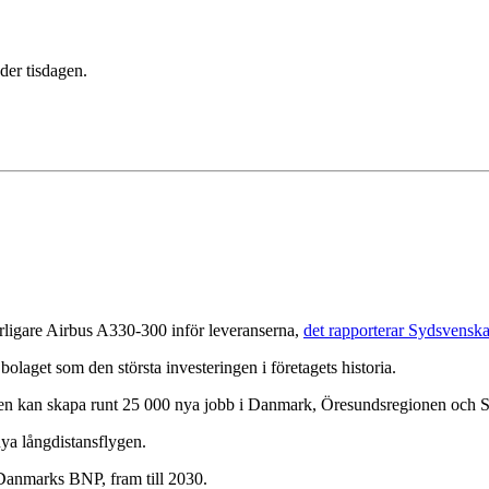
er tisdagen.
erligare Airbus A330-300 inför leveranserna,
det rapporterar Sydsvensk
bolaget som den största investeringen i företagets historia.
n kan skapa runt 25 000 nya jobb i Danmark, Öresundsregionen och Ska
ya långdistansflygen.
 Danmarks BNP, fram till 2030.