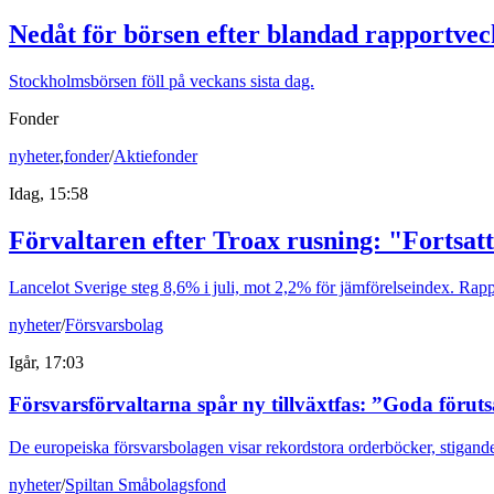
Nedåt för börsen efter blandad rapportve
Stockholmsbörsen föll på veckans sista dag.
Fonder
nyheter
,
fonder
/
Aktiefonder
Idag, 15:58
Förvaltaren efter Troax rusning: "Fortsatt
Lancelot Sverige steg 8,6% i juli, mot 2,2% för jämförelseindex. Rappo
nyheter
/
Försvarsbolag
Igår, 17:03
Försvarsförvaltarna spår ny tillväxtfas: ”Goda förut
De europeiska försvarsbolagen visar rekordstora orderböcker, stigande
nyheter
/
Spiltan Småbolagsfond