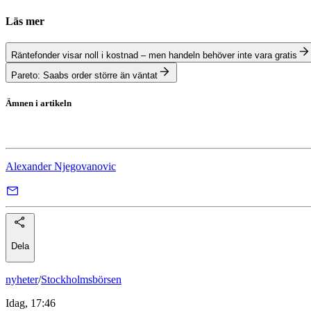
Läs mer
Räntefonder visar noll i kostnad – men handeln behöver inte vara gratis
Pareto: Saabs order större än väntat
Ämnen i artikeln
SAS
Alexander Njegovanovic
Dela
nyheter
/
Stockholmsbörsen
Idag, 17:46