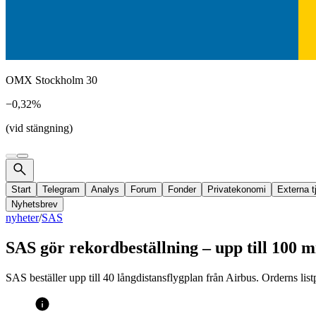
OMX Stockholm 30
−0,32%
(vid stängning)
Start
Telegram
Analys
Forum
Fonder
Privatekonomi
Externa t
Nyhetsbrev
nyheter
/
SAS
SAS gör rekordbeställning – upp till 100 m
SAS beställer upp till 40 långdistansflygplan från Airbus. Orderns listpr