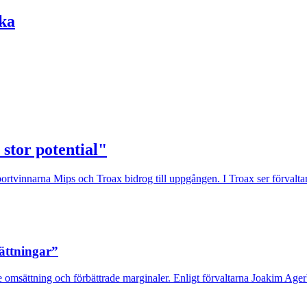
cka
 stor potential"
rtvinnarna Mips och Troax bidrog till uppgången. I Troax ser förvaltaren
sättningar”
 omsättning och förbättrade marginaler. Enligt förvaltarna Joakim Agerb