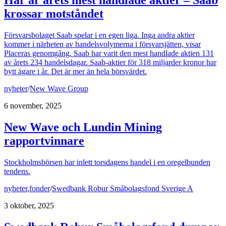
Här är årets mest handlade aktier – Saab
krossar motståndet
Försvarsbolaget Saab spelar i en egen liga. Inga andra aktier
kommer i närheten av handelsvolymerna i försvarsjätten, visar
Placeras genomgång. Saab har varit den mest handlade aktien 131
av årets 234 handelsdagar. Saab-aktier för 318 miljarder kronor har
bytt ägare i år. Det är mer än hela börsvärdet.
nyheter
/
New Wave Group
6 november, 2025
New Wave och Lundin Mining
rapportvinnare
Stockholmsbörsen har inlett torsdagens handel i en oregelbunden
tendens.
nyheter
,
fonder
/
Swedbank Robur Småbolagsfond Sverige A
3 oktober, 2025