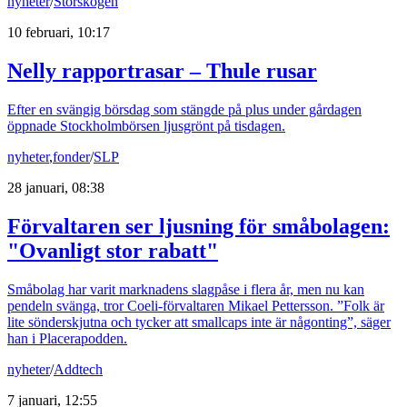
nyheter
/
Storskogen
10 februari, 10:17
Nelly rapportrasar – Thule rusar
Efter en svängig börsdag som stängde på plus under gårdagen
öppnade Stockholmbörsen ljusgrönt på tisdagen.
nyheter
,
fonder
/
SLP
28 januari, 08:38
Förvaltaren ser ljusning för småbolagen:
"Ovanligt stor rabatt"
Småbolag har varit marknadens slagpåse i flera år, men nu kan
pendeln svänga, tror Coeli-förvaltaren Mikael Pettersson. ”Folk är
lite sönderskjutna och tycker att smallcaps inte är någonting”, säger
han i Placerapodden.
nyheter
/
Addtech
7 januari, 12:55