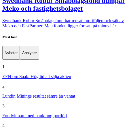
Swedbank Robur Småbolagsfond dumpar
Meko och fastighetsbolaget
Swedbank Robur Småbolagsfond har rensat i portföljen och sålt av
Meko och FastPartner. Men fonden ligger fortsatt på minus i år
Mest läst
Nyheter
Analyser
1
EFN om Saab: Hög tid att sälja aktien
2
Lundin Minings resultat sämre än väntat
3
Fondvinnare med banktung portfölj
4