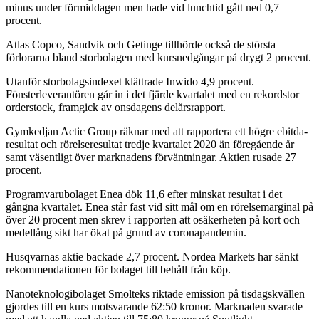
minus under förmiddagen men hade vid lunchtid gått ned 0,7
procent.
Atlas Copco, Sandvik och Getinge tillhörde också de största
förlorarna bland storbolagen med kursnedgångar på drygt 2 procent.
Utanför storbolagsindexet klättrade Inwido 4,9 procent.
Fönsterleverantören går in i det fjärde kvartalet med en rekordstor
orderstock, framgick av onsdagens delårsrapport.
Gymkedjan Actic Group räknar med att rapportera ett högre ebitda-
resultat och rörelseresultat tredje kvartalet 2020 än föregående år
samt väsentligt över marknadens förväntningar. Aktien rusade 27
procent.
Programvarubolaget Enea dök 11,6 efter minskat resultat i det
gångna kvartalet. Enea står fast vid sitt mål om en rörelsemarginal på
över 20 procent men skrev i rapporten att osäkerheten på kort och
medellång sikt har ökat på grund av coronapandemin.
Husqvarnas aktie backade 2,7 procent. Nordea Markets har sänkt
rekommendationen för bolaget till behåll från köp.
Nanoteknologibolaget Smolteks riktade emission på tisdagskvällen
gjordes till en kurs motsvarande 62:50 kronor. Marknaden svarade