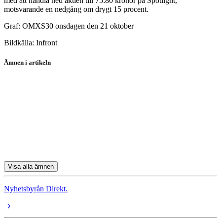
med att handla ned aktien till 75:80 kronor på Spotlight,
motsvarande en nedgång om drygt 15 procent.
Graf: OMXS30 onsdagen den 21 oktober
Bildkälla: Infront
Ämnen i artikeln
Telia Company
Telenor
Assa Abloy
Inwido
Addlife
Visa alla ämnen
Nyhetsbyrån Direkt.