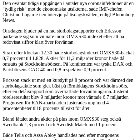
Den oväntat tidiga uppgången i antalet nya coronainfektioner är en
"tydlig risk" mot de ekonomiska utsikterna, sade IMF-chefen
Christine Lagarde i en intervju på tisdagskvällen, enligt Bloomberg
News.
Onsdagen bjuder på en rad storbolagsrapporter och Ericsson
parkerade sig som vinnare inom OMXS30-indexet efter att ha
redovisat siffror klart över förväntan.
Strax efter klockan 12.30 hade storbolagsindexet OMXS30-backat
0,7 procent till 1.828. Aktier för 11,2 miljarder kronor hade då
omsatts på Stockholmsbörsen. På kontinenten var tyska DAX och
Parisbörsens CAC 40 ned 0,8 respektive 0,9 procent.
Ericsson stack ut med ett kurslyft på 8 procent och var därmed den
storbolagsaktie som gick bäst på förmiddagens Stockholmsbörs,
efter en delårsrapport som överträffade förväntningarna. Justerat
rörelseresultat blev 9 miljarder kronor mot väntade 6,7 miljarder.
Prognosen för RAN-marknaden justerades upp med 4
procentenheter till 8 procents tillväxt för året.
Bland fåtalet andra aktier på plus inom OMXS30 steg också
Swedbank 1,3 procent och Swedish Match med 1 procent.
Både Telia och Assa Abloy handlades ned efter morgonens