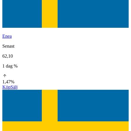
Enea
Senast
62,10
1 dag %
1,47%
Köp
Sälj