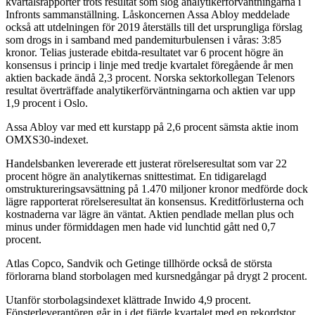
kvartalsrapporter trots resultat som slog analytikerförväntningarna i
Infronts sammanställning. Låskoncernen Assa Abloy meddelade
också att utdelningen för 2019 återställs till det ursprungliga förslag
som drogs in i samband med pandemiturbulensen i våras: 3:85
kronor. Telias justerade ebitda-resultatet var 6 procent högre än
konsensus i princip i linje med tredje kvartalet föregående år men
aktien backade ändå 2,3 procent. Norska sektorkollegan Telenors
resultat överträffade analytikerförväntningarna och aktien var upp
1,9 procent i Oslo.
Assa Abloy var med ett kurstapp på 2,6 procent sämsta aktie inom
OMXS30-indexet.
Handelsbanken levererade ett justerat rörelseresultat som var 22
procent högre än analytikernas snittestimat. En tidigarelagd
omstruktureringsavsättning på 1.470 miljoner kronor medförde dock
lägre rapporterat rörelseresultat än konsensus. Kreditförlusterna och
kostnaderna var lägre än väntat. Aktien pendlade mellan plus och
minus under förmiddagen men hade vid lunchtid gått ned 0,7
procent.
Atlas Copco, Sandvik och Getinge tillhörde också de största
förlorarna bland storbolagen med kursnedgångar på drygt 2 procent.
Utanför storbolagsindexet klättrade Inwido 4,9 procent.
Fönsterleverantören går in i det fjärde kvartalet med en rekordstor