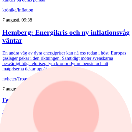
krönika
/
Inflation
7 augusti, 09:38
Hemberg: Energikris och ny inflationsvåg
väntar
En andra våg av dyra energipriser kan nå oss redan i höst. Europas
gaslager pekar i den riktningen. Samtidigt möter svenskarna
besvärligt höga elpriser, fyra kronor dyrare bensin och att
matpriserna tickar uppåt.
nyheter
/
Troax
7 augusti, 08:48
Fem aktier som tog revansch i juli
Rapportperioden väckte liv i flera av börsens tidigare förlorare.
Troax rusade 37% under juli, medan Hexpol, Billerud och BE
Group steg mellan 18 till 23%.