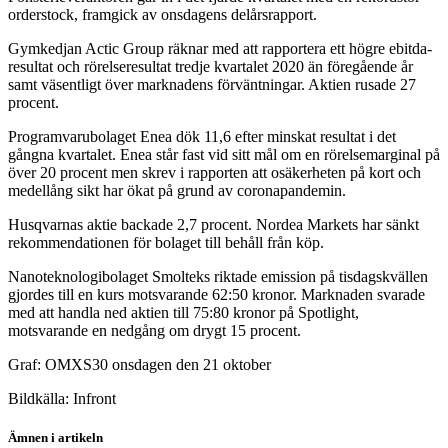
orderstock, framgick av onsdagens delårsrapport.
Gymkedjan Actic Group räknar med att rapportera ett högre ebitda-
resultat och rörelseresultat tredje kvartalet 2020 än föregående år
samt väsentligt över marknadens förväntningar. Aktien rusade 27
procent.
Programvarubolaget Enea dök 11,6 efter minskat resultat i det
gångna kvartalet. Enea står fast vid sitt mål om en rörelsemarginal på
över 20 procent men skrev i rapporten att osäkerheten på kort och
medellång sikt har ökat på grund av coronapandemin.
Husqvarnas aktie backade 2,7 procent. Nordea Markets har sänkt
rekommendationen för bolaget till behåll från köp.
Nanoteknologibolaget Smolteks riktade emission på tisdagskvällen
gjordes till en kurs motsvarande 62:50 kronor. Marknaden svarade
med att handla ned aktien till 75:80 kronor på Spotlight,
motsvarande en nedgång om drygt 15 procent.
Graf: OMXS30 onsdagen den 21 oktober
Bildkälla: Infront
Ämnen i artikeln