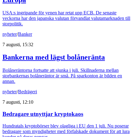
USA:s ingripande för yenen har retat upp ECB. De senaste
veckorna har den japanska valutan förvandlat valutamarknaden till
storpolitik.
nyheter
/
Banker
7 augusti, 15:32
Bankerna med lägst bolåneränta
Bolåneräntorna fortsatte att sjunka i juli. Skillnaderna mellan
storbankernas bolåneräntor är små. På sparkonton är bilden en
annan.
nyheter
/
Bedrägeri
7 augusti, 12:10
Bedragare utnyttjar kryptokaos
Hundratals kryptobörser blev olagliga i EU den 1 juli. Nu poserar
bedragare som myndigheter med förfalskade dokument för att lura
kunder på deras pengar.