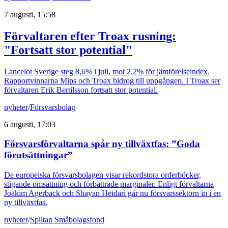
7 augusti, 15:58
Förvaltaren efter Troax rusning:
"Fortsatt stor potential"
Lancelot Sverige steg 8,6% i juli, mot 2,2% för jämförelseindex.
Rapportvinnarna Mips och Troax bidrog till uppgången. I Troax ser
förvaltaren Erik Bertilsson fortsatt stor potential.
nyheter
/
Försvarsbolag
6 augusti, 17:03
Försvarsförvaltarna spår ny tillväxtfas: ”Goda
förutsättningar”
De europeiska försvarsbolagen visar rekordstora orderböcker,
stigande omsättning och förbättrade marginaler. Enligt förvaltarna
Joakim Agerback och Shayan Heidari går nu försvarssektorn in i en
ny tillväxtfas.
nyheter
/
Spiltan Småbolagsfond