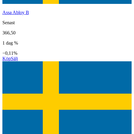
Assa Abloy B
Senast
366,50
1 dag %
−0,11%
Köp
Sälj