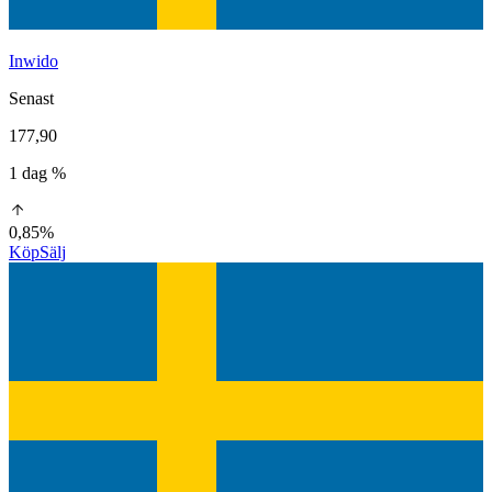
Inwido
Senast
177,90
1 dag %
0,85%
Köp
Sälj