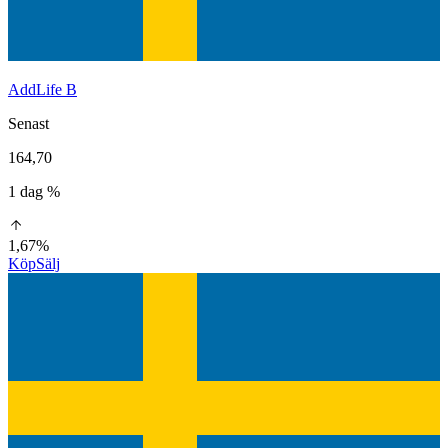
AddLife B
Senast
164,70
1 dag %
1,67%
Köp
Sälj