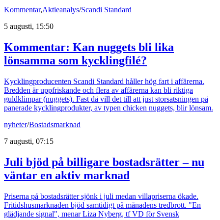
Kommentar
,
Aktieanalys
/
Scandi Standard
5 augusti, 15:50
Kommentar: Kan nuggets bli lika
lönsamma som kycklingfilé?
Kycklingproducenten Scandi Standard håller hög fart i affärerna.
Bredden är uppfriskande och flera av affärerna kan bli riktiga
guldklimpar (nuggets). Fast då vill det till att just storsatsningen på
panerade kycklingprodukter, av typen chicken nuggets, blir lönsam.
nyheter
/
Bostadsmarknad
7 augusti, 07:15
Juli bjöd på billigare bostadsrätter – nu
väntar en aktiv marknad
Priserna på bostadsrätter sjönk i juli medan villapriserna ökade.
Fritidshusmarknaden bjöd samtidigt på månadens tredbrott. "En
glädjande signal", menar Liza Nyberg, tf VD för Svensk