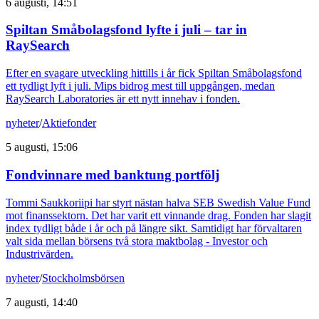
6 augusti, 14:51
Spiltan Småbolagsfond lyfte i juli – tar in
RaySearch
Efter en svagare utveckling hittills i år fick Spiltan Småbolagsfond
ett tydligt lyft i juli. Mips bidrog mest till uppgången, medan
RaySearch Laboratories är ett nytt innehav i fonden.
nyheter
/
Aktiefonder
5 augusti, 15:06
Fondvinnare med banktung portfölj
Tommi Saukkoriipi har styrt nästan halva SEB Swedish Value Fund
mot finanssektorn. Det har varit ett vinnande drag. Fonden har slagit
index tydligt både i år och på längre sikt. Samtidigt har förvaltaren
valt sida mellan börsens två stora maktbolag - Investor och
Industrivärden.
nyheter
/
Stockholmsbörsen
7 augusti, 14:40