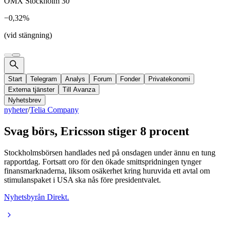
OMX Stockholm 30
−0,32%
(vid stängning)
Start
Telegram
Analys
Forum
Fonder
Privatekonomi
Externa tjänster
Till Avanza
Nyhetsbrev
nyheter
/
Telia Company
Svag börs, Ericsson stiger 8 procent
Stockholmsbörsen handlades ned på onsdagen under ännu en tung
rapportdag. Fortsatt oro för den ökade smittspridningen tynger
finansmarknaderna, liksom osäkerhet kring huruvida ett avtal om
stimulanspaket i USA ska nås före presidentvalet.
Nyhetsbyrån Direkt.