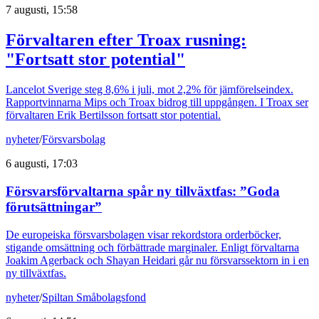
7 augusti, 15:58
Förvaltaren efter Troax rusning:
"Fortsatt stor potential"
Lancelot Sverige steg 8,6% i juli, mot 2,2% för jämförelseindex.
Rapportvinnarna Mips och Troax bidrog till uppgången. I Troax ser
förvaltaren Erik Bertilsson fortsatt stor potential.
nyheter
/
Försvarsbolag
6 augusti, 17:03
Försvarsförvaltarna spår ny tillväxtfas: ”Goda
förutsättningar”
De europeiska försvarsbolagen visar rekordstora orderböcker,
stigande omsättning och förbättrade marginaler. Enligt förvaltarna
Joakim Agerback och Shayan Heidari går nu försvarssektorn in i en
ny tillväxtfas.
nyheter
/
Spiltan Småbolagsfond