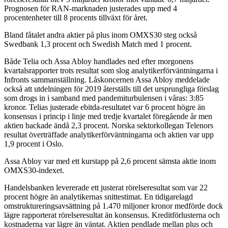
Prognosen för RAN-marknaden justerades upp med 4
procentenheter till 8 procents tillväxt för året.
Bland fåtalet andra aktier på plus inom OMXS30 steg också
Swedbank 1,3 procent och Swedish Match med 1 procent.
Både Telia och Assa Abloy handlades ned efter morgonens
kvartalsrapporter trots resultat som slog analytikerförväntningarna i
Infronts sammanställning. Låskoncernen Assa Abloy meddelade
också att utdelningen för 2019 återställs till det ursprungliga förslag
som drogs in i samband med pandemiturbulensen i våras: 3:85
kronor. Telias justerade ebitda-resultatet var 6 procent högre än
konsensus i princip i linje med tredje kvartalet föregående år men
aktien backade ändå 2,3 procent. Norska sektorkollegan Telenors
resultat överträffade analytikerförväntningarna och aktien var upp
1,9 procent i Oslo.
Assa Abloy var med ett kurstapp på 2,6 procent sämsta aktie inom
OMXS30-indexet.
Handelsbanken levererade ett justerat rörelseresultat som var 22
procent högre än analytikernas snittestimat. En tidigarelagd
omstruktureringsavsättning på 1.470 miljoner kronor medförde dock
lägre rapporterat rörelseresultat än konsensus. Kreditförlusterna och
kostnaderna var lägre än väntat. Aktien pendlade mellan plus och