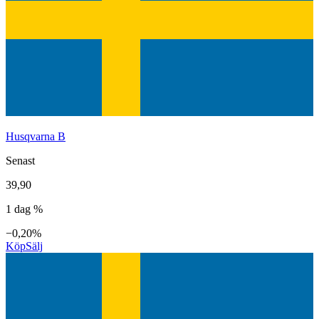
Husqvarna B
Senast
39,90
1 dag %
−0,20%
Köp
Sälj