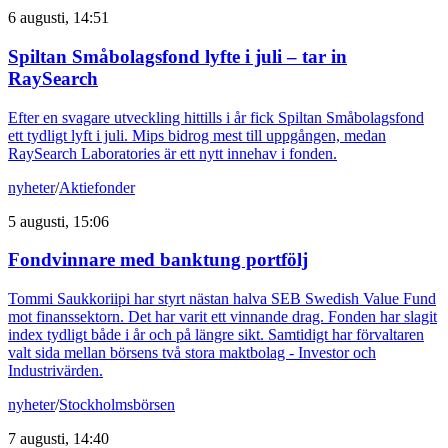
6 augusti, 14:51
Spiltan Småbolagsfond lyfte i juli – tar in
RaySearch
Efter en svagare utveckling hittills i år fick Spiltan Småbolagsfond
ett tydligt lyft i juli. Mips bidrog mest till uppgången, medan
RaySearch Laboratories är ett nytt innehav i fonden.
nyheter
/
Aktiefonder
5 augusti, 15:06
Fondvinnare med banktung portfölj
Tommi Saukkoriipi har styrt nästan halva SEB Swedish Value Fund
mot finanssektorn. Det har varit ett vinnande drag. Fonden har slagit
index tydligt både i år och på längre sikt. Samtidigt har förvaltaren
valt sida mellan börsens två stora maktbolag - Investor och
Industrivärden.
nyheter
/
Stockholmsbörsen
7 augusti, 14:40