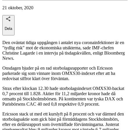
21 oktober, 2020
Dela
Den oväntat tidiga uppgången i antalet nya coronainfektioner är en
"tydlig risk" mot de ekonomiska utsikterna, sade IMF-chefen
Christine Lagarde i en intervju på tisdagskvällen, enligt Bloomberg
News.
Onsdagen bjuder på en rad storbolagsrapporter och Ericsson
parkerade sig som vinnare inom OMXS30-indexet efter att ha
redovisat siffror klart över förväntan.
Strax efter klockan 12.30 hade storbolagsindexet OMXS30-backat
0,7 procent till 1.828. Aktier för 11,2 miljarder kronor hade då
omsatts på Stockholmsbörsen. På kontinenten var tyska DAX och
Parisbörsens CAC 40 ned 0,8 respektive 0,9 procent.
Ericsson stack ut med ett kurslyft på 8 procent och var därmed den
storbolagsaktie som gick bäst på förmiddagens Stockholmsbörs,
efter en delårsrapport som överträffade förväntningarna. Justerat
rörelseresultat blev 9 miljarder kronor mot väntade 6,7 miljarder.