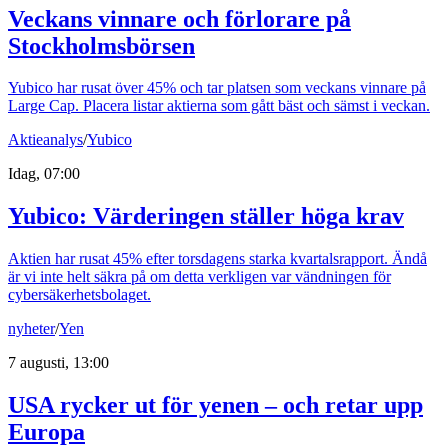
Veckans vinnare och förlorare på
Stockholmsbörsen
Yubico har rusat över 45% och tar platsen som veckans vinnare på
Large Cap. Placera listar aktierna som gått bäst och sämst i veckan.
Aktieanalys
/
Yubico
Idag, 07:00
Yubico: Värderingen ställer höga krav
Aktien har rusat 45% efter torsdagens starka kvartalsrapport. Ändå
är vi inte helt säkra på om detta verkligen var vändningen för
cybersäkerhetsbolaget.
nyheter
/
Yen
7 augusti, 13:00
USA rycker ut för yenen – och retar upp
Europa