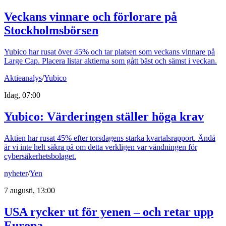
Veckans vinnare och förlorare på
Stockholmsbörsen
Yubico har rusat över 45% och tar platsen som veckans vinnare på
Large Cap. Placera listar aktierna som gått bäst och sämst i veckan.
Aktieanalys
/
Yubico
Idag, 07:00
Yubico: Värderingen ställer höga krav
Aktien har rusat 45% efter torsdagens starka kvartalsrapport. Ändå
är vi inte helt säkra på om detta verkligen var vändningen för
cybersäkerhetsbolaget.
nyheter
/
Yen
7 augusti, 13:00
USA rycker ut för yenen – och retar upp
Europa