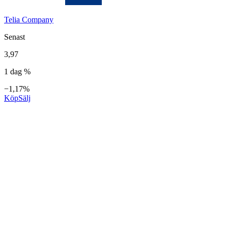
Telia Company
Senast
3,97
1 dag %
−1,17%
Köp
Sälj