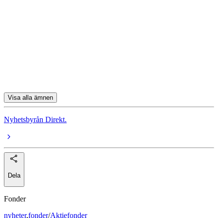
Telia Company
Telenor
Assa Abloy
Inwido
Addlife
Visa alla ämnen
Nyhetsbyrån Direkt.
Dela
Fonder
nyheter
,
fonder
/
Aktiefonder