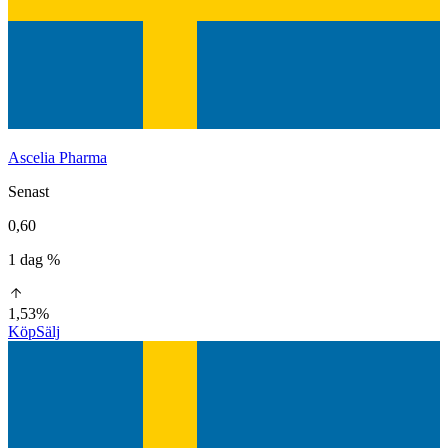
Ascelia Pharma
Senast
0,60
1 dag %
1,53%
Köp
Sälj