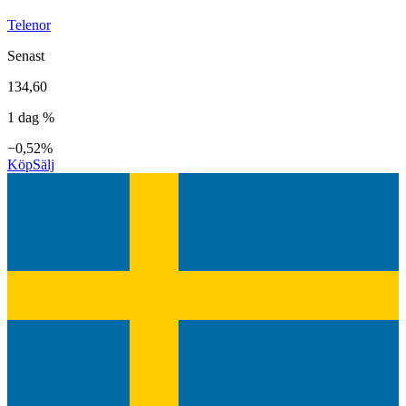
Telenor
Senast
134,60
1 dag %
−0,52%
Köp
Sälj