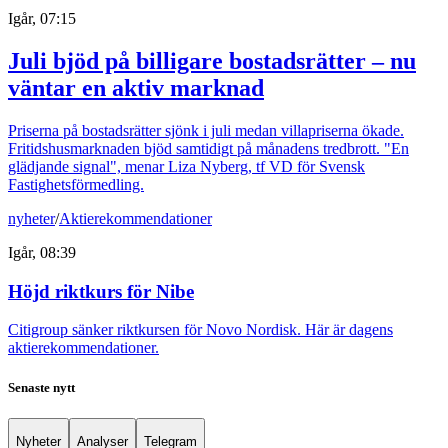
Igår, 07:15
Juli bjöd på billigare bostadsrätter – nu
väntar en aktiv marknad
Priserna på bostadsrätter sjönk i juli medan villapriserna ökade.
Fritidshusmarknaden bjöd samtidigt på månadens tredbrott. "En
glädjande signal", menar Liza Nyberg, tf VD för Svensk
Fastighetsförmedling.
nyheter
/
Aktierekommendationer
Igår, 08:39
Höjd riktkurs för Nibe
Citigroup sänker riktkursen för Novo Nordisk. Här är dagens
aktierekommendationer.
Senaste nytt
Nyheter
Analyser
Telegram