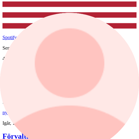
Spotify
Senast
488,14
1 dag %
2,75%
Köp
Sälj
Fonder
nyheter
,
fonder
/
Aktiefonder
Igår, 15:58
Förvaltaren efter Troax rusning: