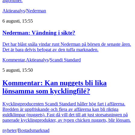
algoritmer.
Aktieanalys
/
Nederman
6 augusti, 15:55
Nederman: Vändning i sikte?
Det har blåst snåla vindar runt Nederman på börsen de senaste åren.
Det är bara delvis befogat av den tuffa marknaden.
Kommentar
,
Aktieanalys
/
Scandi Standard
5 augusti, 15:50
Kommentar: Kan nuggets bli lika
lönsamma som kycklingfilé?
Kycklingproducenten Scandi Standard håller hög fart i affärerna.
Bredden är uppfriskande och flera av affärerna kan bli riktiga
guldklimpar (nuggets). Fast då vill det till att just storsatsningen på
panerade kycklingprodukter, av typen chicken nuggets, blir lönsam.
nyheter
/
Bostadsmarknad