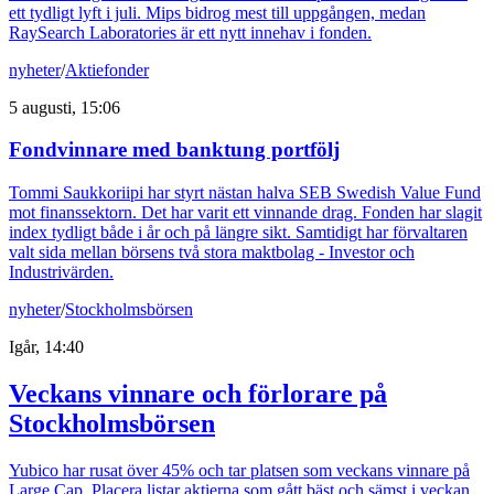
ett tydligt lyft i juli. Mips bidrog mest till uppgången, medan
RaySearch Laboratories är ett nytt innehav i fonden.
nyheter
/
Aktiefonder
5 augusti, 15:06
Fondvinnare med banktung portfölj
Tommi Saukkoriipi har styrt nästan halva SEB Swedish Value Fund
mot finanssektorn. Det har varit ett vinnande drag. Fonden har slagit
index tydligt både i år och på längre sikt. Samtidigt har förvaltaren
valt sida mellan börsens två stora maktbolag - Investor och
Industrivärden.
nyheter
/
Stockholmsbörsen
Igår, 14:40
Veckans vinnare och förlorare på
Stockholmsbörsen
Yubico har rusat över 45% och tar platsen som veckans vinnare på
Large Cap. Placera listar aktierna som gått bäst och sämst i veckan.