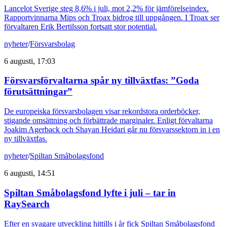
Lancelot Sverige steg 8,6% i juli, mot 2,2% för jämförelseindex.
Rapportvinnarna Mips och Troax bidrog till uppgången. I Troax ser
förvaltaren Erik Bertilsson fortsatt stor potential.
nyheter
/
Försvarsbolag
6 augusti, 17:03
Försvarsförvaltarna spår ny tillväxtfas: ”Goda
förutsättningar”
De europeiska försvarsbolagen visar rekordstora orderböcker,
stigande omsättning och förbättrade marginaler. Enligt förvaltarna
Joakim Agerback och Shayan Heidari går nu försvarssektorn in i en
ny tillväxtfas.
nyheter
/
Spiltan Småbolagsfond
6 augusti, 14:51
Spiltan Småbolagsfond lyfte i juli – tar in
RaySearch
Efter en svagare utveckling hittills i år fick Spiltan Småbolagsfond