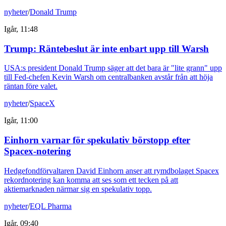
nyheter
/
Donald Trump
Igår, 11:48
Trump: Räntebeslut är inte enbart upp till Warsh
USA:s president Donald Trump säger att det bara är "lite grann" upp
till Fed-chefen Kevin Warsh om centralbanken avstår från att höja
räntan före valet.
nyheter
/
SpaceX
Igår, 11:00
Einhorn varnar för spekulativ börstopp efter
Spacex-notering
Hedgefondförvaltaren David Einhorn anser att rymdbolaget Spacex
rekordnotering kan komma att ses som ett tecken på att
aktiemarknaden närmar sig en spekulativ topp.
nyheter
/
EQL Pharma
Igår, 09:40