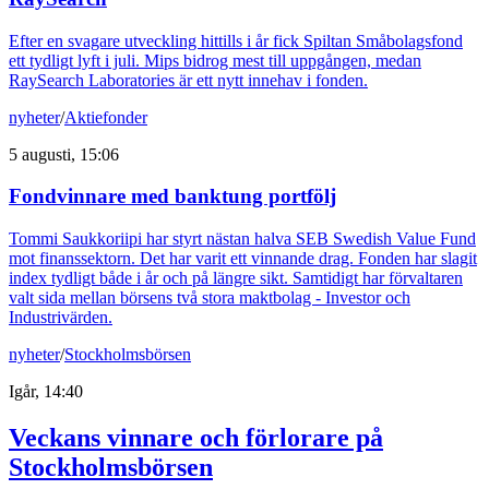
Efter en svagare utveckling hittills i år fick Spiltan Småbolagsfond
ett tydligt lyft i juli. Mips bidrog mest till uppgången, medan
RaySearch Laboratories är ett nytt innehav i fonden.
nyheter
/
Aktiefonder
5 augusti, 15:06
Fondvinnare med banktung portfölj
Tommi Saukkoriipi har styrt nästan halva SEB Swedish Value Fund
mot finanssektorn. Det har varit ett vinnande drag. Fonden har slagit
index tydligt både i år och på längre sikt. Samtidigt har förvaltaren
valt sida mellan börsens två stora maktbolag - Investor och
Industrivärden.
nyheter
/
Stockholmsbörsen
Igår, 14:40
Veckans vinnare och förlorare på
Stockholmsbörsen