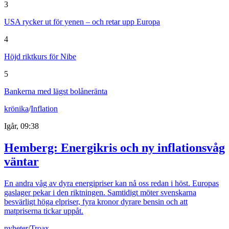
3
USA rycker ut för yenen – och retar upp Europa
4
Höjd riktkurs för Nibe
5
Bankerna med lägst bolåneränta
krönika
/
Inflation
Igår, 09:38
Hemberg: Energikris och ny inflationsvåg
väntar
En andra våg av dyra energipriser kan nå oss redan i höst. Europas
gaslager pekar i den riktningen. Samtidigt möter svenskarna
besvärligt höga elpriser, fyra kronor dyrare bensin och att
matpriserna tickar uppåt.
nyheter
/
Troax