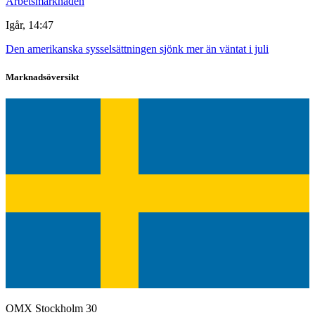
Arbetsmarknaden
Igår, 14:47
Den amerikanska sysselsättningen sjönk mer än väntat i juli
Marknadsöversikt
OMX Stockholm 30