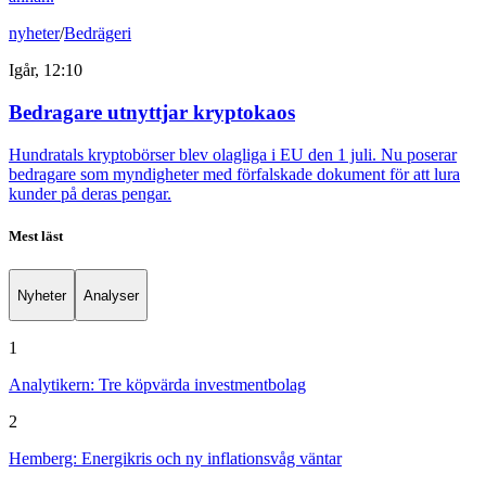
nyheter
/
Bedrägeri
Igår, 12:10
Bedragare utnyttjar kryptokaos
Hundratals kryptobörser blev olagliga i EU den 1 juli. Nu poserar
bedragare som myndigheter med förfalskade dokument för att lura
kunder på deras pengar.
Mest läst
Nyheter
Analyser
1
Analytikern: Tre köpvärda investmentbolag
2
Hemberg: Energikris och ny inflationsvåg väntar