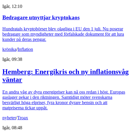
Igår, 12:10
Bedragare utnyttjar kryptokaos
Hundratals kryptobörser blev olagliga i EU den 1 juli. Nu poserar
bedragare som myndigheter med förfalskade dokument för att lura
kunder på deras pengar.
krönika
/
Inflation
Igår, 09:38
Hemberg: Energikris och ny inflationsvåg
väntar
En andra våg av dyra energipriser kan nå oss redan i höst. Europas
gaslager pekar i den riktningen. Samtidigt möter svenskarna
besvärligt höga elpriser, fyra kronor dyrare bensin och att
matpriserna tickar uppåt.
nyheter
/
Troax
Igår, 08:48