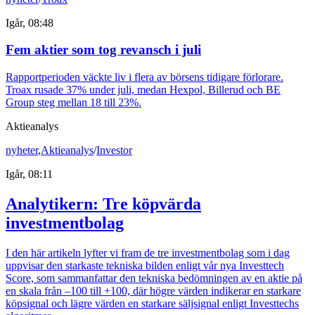
Igår, 08:48
Fem aktier som tog revansch i juli
Rapportperioden väckte liv i flera av börsens tidigare förlorare.
Troax rusade 37% under juli, medan Hexpol, Billerud och BE
Group steg mellan 18 till 23%.
Aktieanalys
nyheter
,
Aktieanalys
/
Investor
Igår, 08:11
Analytikern: Tre köpvärda
investmentbolag
I den här artikeln lyfter vi fram de tre investmentbolag som i dag
uppvisar den starkaste tekniska bilden enligt vår nya Investtech
Score, som sammanfattar den tekniska bedömningen av en aktie på
en skala från –100 till +100, där högre värden indikerar en starkare
köpsignal och lägre värden en starkare säljsignal enligt Investtechs