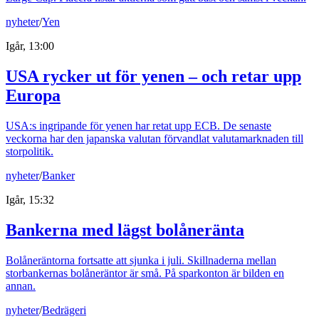
nyheter
/
Yen
Igår, 13:00
USA rycker ut för yenen – och retar upp
Europa
USA:s ingripande för yenen har retat upp ECB. De senaste
veckorna har den japanska valutan förvandlat valutamarknaden till
storpolitik.
nyheter
/
Banker
Igår, 15:32
Bankerna med lägst bolåneränta
Bolåneräntorna fortsatte att sjunka i juli. Skillnaderna mellan
storbankernas bolåneräntor är små. På sparkonton är bilden en
annan.
nyheter
/
Bedrägeri