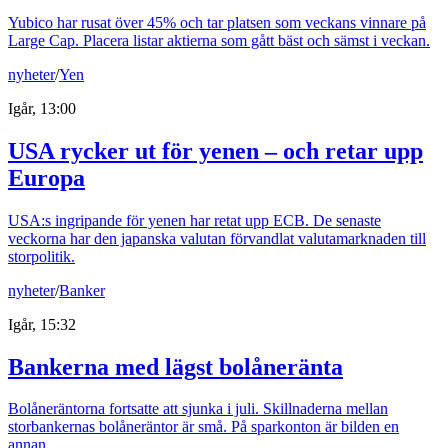
Yubico har rusat över 45% och tar platsen som veckans vinnare på
Large Cap. Placera listar aktierna som gått bäst och sämst i veckan.
nyheter
/
Yen
Igår, 13:00
USA rycker ut för yenen – och retar upp
Europa
USA:s ingripande för yenen har retat upp ECB. De senaste
veckorna har den japanska valutan förvandlat valutamarknaden till
storpolitik.
nyheter
/
Banker
Igår, 15:32
Bankerna med lägst bolåneränta
Bolåneräntorna fortsatte att sjunka i juli. Skillnaderna mellan
storbankernas bolåneräntor är små. På sparkonton är bilden en
annan.