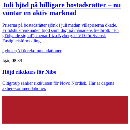
Juli bjöd på billigare bostadsrätter – nu
väntar en aktiv marknad
Priserna på bostadsrätter sjönk i juli medan villapriserna ökade.
Fritidshusmarknaden bjöd samtidigt på månadens tredbrott. "En
glädjande signal", menar Liza Nyberg, tf VD för Svensk
Fastighetsförmedling.
nyheter
/
Aktierekommendationer
Igår, 08:39
Höjd riktkurs för Nibe
Citigroup sänker riktkursen för Novo Nordisk. Här är dagens
aktierekommendationer.