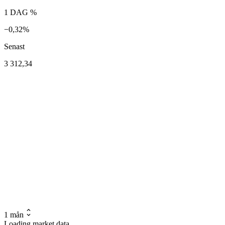
1 DAG %
−0,32%
Senast
3 312,34
1 mån
Loading market data...