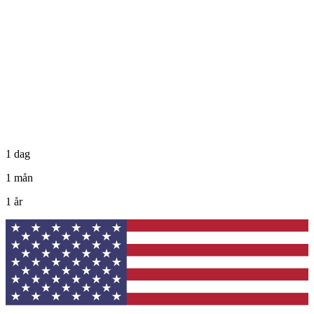
1 dag
1 mån
1 år