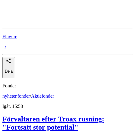
Universal Music Group N.V.
Spotify
Finwire
Dela
Fonder
nyheter
,
fonder
/
Aktiefonder
Igår, 15:58
Förvaltaren efter Troax rusning:
"Fortsatt stor potential"