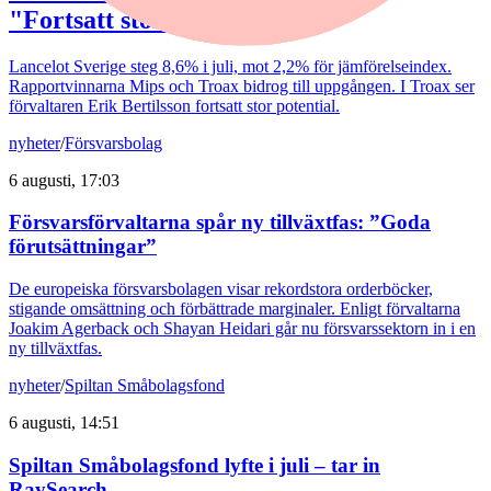
"Fortsatt stor potential"
Lancelot Sverige steg 8,6% i juli, mot 2,2% för jämförelseindex.
Rapportvinnarna Mips och Troax bidrog till uppgången. I Troax ser
förvaltaren Erik Bertilsson fortsatt stor potential.
nyheter
/
Försvarsbolag
6 augusti, 17:03
Försvarsförvaltarna spår ny tillväxtfas: ”Goda
förutsättningar”
De europeiska försvarsbolagen visar rekordstora orderböcker,
stigande omsättning och förbättrade marginaler. Enligt förvaltarna
Joakim Agerback och Shayan Heidari går nu försvarssektorn in i en
ny tillväxtfas.
nyheter
/
Spiltan Småbolagsfond
6 augusti, 14:51
Spiltan Småbolagsfond lyfte i juli – tar in
RaySearch