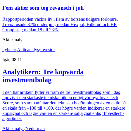
Fem aktier som tog revansch i juli
Rapportperioden väckte liv i flera av börsens tidigare förlorare.
Troax rusade 37% under juli, medan Hexpol, Billerud och BE
Group steg mellan 18 till 23%.
Aktieanalys
nyheter
,
Aktieanalys
/
Investor
Igår, 08:11
Analytikern: Tre köpvärda
investmentbolag
I den här artikeln lyfter vi fram de tre investmentbolag som i dag
uppvisar den starkaste tekniska bilden enligt vår nya Investtech
Score, som sammanfattar den tekniska bedömningen av en aktie på
en skala från –100 till +100, där högre värden indikerar en starkare
köpsignal och lägre värden en starkare säljsignal enligt Investtechs
algoritmer.
Aktieanalys
/
Nederman