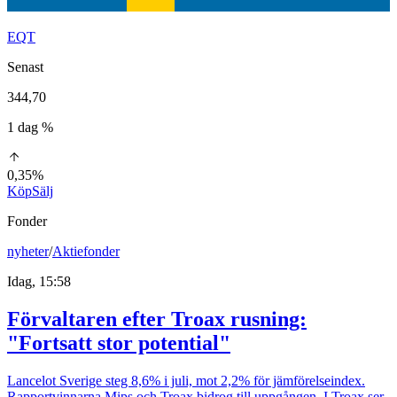
EQT
Senast
344,70
1 dag %
0,35%
Köp
Sälj
Fonder
nyheter
/
Aktiefonder
Idag, 15:58
Förvaltaren efter Troax rusning:
"Fortsatt stor potential"
Lancelot Sverige steg 8,6% i juli, mot 2,2% för jämförelseindex.
Rapportvinnarna Mips och Troax bidrog till uppgången. I Troax ser