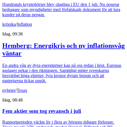
Hundratals kryptobörser blev olagliga i EU den 1 juli. Nu poserar
bedragare som myndigheter med förfalskade dokument för att lura
kunder på deras pengar.
krönika
/
Inflation
Idag, 09:38
Hemberg: Energikris och ny inflationsvåg
väntar
En andra våg av dyra energipriser kan nå oss redan i höst. Europas
gaslager pekar i den riktningen. Samtidigt möter svenskarna
besvärligt höga elpriser, fyra kronor dyrare bensin och att
matpriserna tickar uppåt.
nyheter
/
Troax
Idag, 08:48
Fem aktier som tog revansch i juli
Rapportperioden väckte liv i flera av börsens tidigare förlorare.