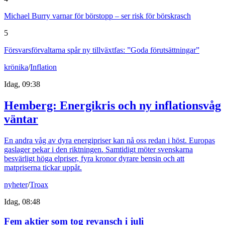
Michael Burry varnar för börstopp – ser risk för börskrasch
5
Försvarsförvaltarna spår ny tillväxtfas: ”Goda förutsättningar”
krönika
/
Inflation
Idag, 09:38
Hemberg: Energikris och ny inflationsvåg
väntar
En andra våg av dyra energipriser kan nå oss redan i höst. Europas
gaslager pekar i den riktningen. Samtidigt möter svenskarna
besvärligt höga elpriser, fyra kronor dyrare bensin och att
matpriserna tickar uppåt.
nyheter
/
Troax
Idag, 08:48
Fem aktier som tog revansch i juli