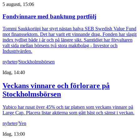
5 augusti, 15:06
Fondvinnare med banktung portfölj
Tommi Saukkoriipi har styrt nästan halva SEB Swedish Value Fund
mot finanssektorn. Det har varit ett vinnande drag. Fonden har slagit
index tydligt både i år och på längre sikt. Samtidigt har förvaltaren
valt sida mellan börsens två stora maktbolag - Investor och
Industrivärden.
nyheter
/
Stockholmsbörsen
Idag, 14:40
Veckans vinnare och förlorare på
Stockholmsbörsen
Yubico har rusat över 45% och tar platsen som veckans vinnare på
Large Cap. Placera listar aktierna som gått bäst och sämst i veckan.
nyheter
/
Yen
Idag, 13:00