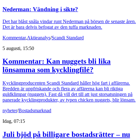
Nederman: Vändning i sikte?
Det har blåst snåla vindar runt Nederman på börsen de senaste åren.
Det är bara delvis befogat av den tuffa marknaden.
Kommentar
,
Aktieanalys
/
Scandi Standard
5 augusti, 15:50
Kommentar: Kan nuggets bli lika
lönsamma som kycklingfilé?
Kycklingproducenten Scandi Standard håller hög fart i affärerna.
Bredden är uppfriskande och flera av affärerna kan bli riktiga
guldklimpar (nuggets). Fast då vill det till att just storsatsningen på
panerade kycklingprodukter, av typen chicken nuggets, blir lönsam.
nyheter
/
Bostadsmarknad
Idag, 07:15
Juli bjöd på billigare bostadsrätter – nu