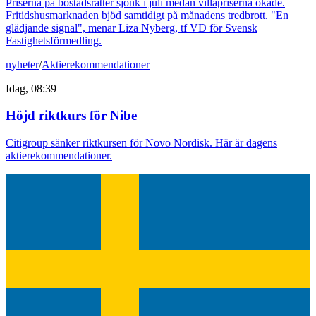
Priserna på bostadsrätter sjönk i juli medan villapriserna ökade.
Fritidshusmarknaden bjöd samtidigt på månadens tredbrott. "En
glädjande signal", menar Liza Nyberg, tf VD för Svensk
Fastighetsförmedling.
nyheter
/
Aktierekommendationer
Idag, 08:39
Höjd riktkurs för Nibe
Citigroup sänker riktkursen för Novo Nordisk. Här är dagens
aktierekommendationer.