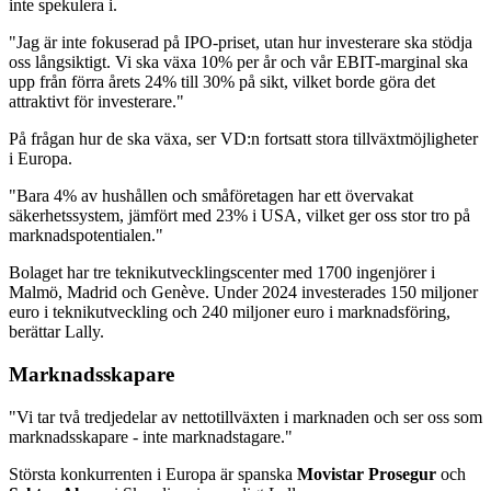
inte spekulera i.
"Jag är inte fokuserad på IPO-priset, utan hur investerare ska stödja
oss långsiktigt. Vi ska växa 10% per år och vår EBIT-marginal ska
upp från förra årets 24% till 30% på sikt, vilket borde göra det
attraktivt för investerare."
På frågan hur de ska växa, ser VD:n fortsatt stora tillväxtmöjligheter
i Europa.
"Bara 4% av hushållen och småföretagen har ett övervakat
säkerhetssystem, jämfört med 23% i USA, vilket ger oss stor tro på
marknadspotentialen."
Bolaget har tre teknikutvecklingscenter med 1700 ingenjörer i
Malmö, Madrid och Genève. Under 2024 investerades 150 miljoner
euro i teknikutveckling och 240 miljoner euro i marknadsföring,
berättar Lally.
Marknadsskapare
"Vi tar två tredjedelar av nettotillväxten i marknaden och ser oss som
marknadsskapare - inte marknadstagare."
Största konkurrenten i Europa är spanska
Movistar Prosegur
och