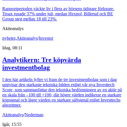
Rapportperioden väckte liv i flera av börsens tidigare förlorare.
Troax rusade 37% under juli, medan Hexpol, Billerud och BE
Group steg mellan 18 till 23%.
Aktieanalys
nyheter
,
Aktieanalys
/
Investor
Idag, 08:11
Analytikern: Tre köpvärda
investmentbolag
I den här artikeln lyfter vi fram de tre investmentbolag som i dag
uppvisar den starkaste tekniska bilden enligt vår nya Investtech
Score, som sammanfattar den tekniska bedömningen av en aktie på
en skala från –100 till +100, där högre värden indikerar en starkare
köpsignal och lägre värden en starkare säljsignal enligt Investtechs
algoritmer.
Aktieanalys
/
Nederman
Igår, 15:55