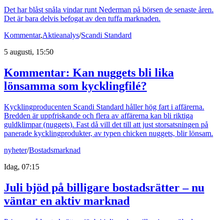
Det har blåst snåla vindar runt Nederman på börsen de senaste åren.
Det är bara delvis befogat av den tuffa marknaden.
Kommentar
,
Aktieanalys
/
Scandi Standard
5 augusti, 15:50
Kommentar: Kan nuggets bli lika
lönsamma som kycklingfilé?
Kycklingproducenten Scandi Standard håller hög fart i affärerna.
Bredden är uppfriskande och flera av affärerna kan bli riktiga
guldklimpar (nuggets). Fast då vill det till att just storsatsningen på
panerade kycklingprodukter, av typen chicken nuggets, blir lönsam.
nyheter
/
Bostadsmarknad
Idag, 07:15
Juli bjöd på billigare bostadsrätter – nu
väntar en aktiv marknad