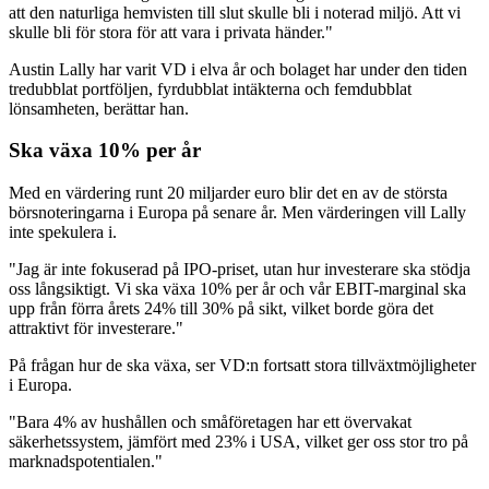
att den naturliga hemvisten till slut skulle bli i noterad miljö. Att vi
skulle bli för stora för att vara i privata händer."
Austin Lally har varit VD i elva år och bolaget har under den tiden
tredubblat portföljen, fyrdubblat intäkterna och femdubblat
lönsamheten, berättar han.
Ska växa 10% per år
Med en värdering runt 20 miljarder euro blir det en av de största
börsnoteringarna i Europa på senare år. Men värderingen vill Lally
inte spekulera i.
"Jag är inte fokuserad på IPO-priset, utan hur investerare ska stödja
oss långsiktigt. Vi ska växa 10% per år och vår EBIT-marginal ska
upp från förra årets 24% till 30% på sikt, vilket borde göra det
attraktivt för investerare."
På frågan hur de ska växa, ser VD:n fortsatt stora tillväxtmöjligheter
i Europa.
"Bara 4% av hushållen och småföretagen har ett övervakat
säkerhetssystem, jämfört med 23% i USA, vilket ger oss stor tro på
marknadspotentialen."