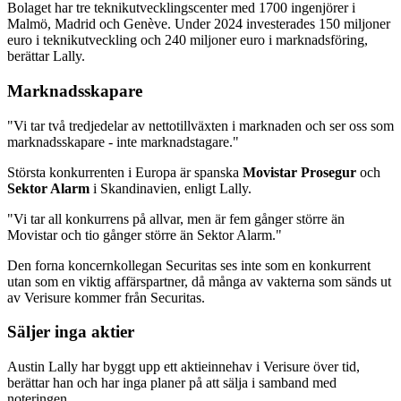
Bolaget har tre teknikutvecklingscenter med 1700 ingenjörer i
Malmö, Madrid och Genève. Under 2024 investerades 150 miljoner
euro i teknikutveckling och 240 miljoner euro i marknadsföring,
berättar Lally.
Marknadsskapare
"Vi tar två tredjedelar av nettotillväxten i marknaden och ser oss som
marknadsskapare - inte marknadstagare."
Största konkurrenten i Europa är spanska
Movistar Prosegur
och
Sektor Alarm
i Skandinavien, enligt Lally.
"Vi tar all konkurrens på allvar, men är fem gånger större än
Movistar och tio gånger större än Sektor Alarm."
Den forna koncernkollegan Securitas ses inte som en konkurrent
utan som en viktig affärspartner, då många av vakterna som sänds ut
av Verisure kommer från Securitas.
Säljer inga aktier
Austin Lally har byggt upp ett aktieinnehav i Verisure över tid,
berättar han och har inga planer på att sälja i samband med
noteringen.