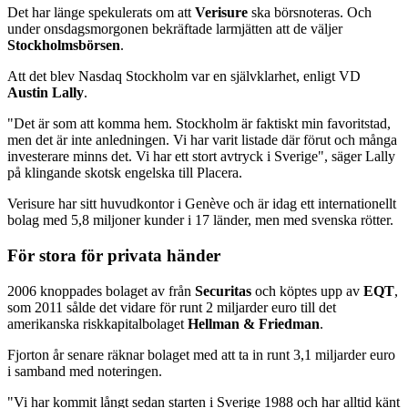
Det har länge spekulerats om att
Verisure
ska börsnoteras. Och
under onsdagsmorgonen bekräftade larmjätten att de väljer
Stockholmsbörsen
.
Att det blev Nasdaq Stockholm var en självklarhet, enligt VD
Austin Lally
.
"Det är som att komma hem. Stockholm är faktiskt min favoritstad,
men det är inte anledningen. Vi har varit listade där förut och många
investerare minns det. Vi har ett stort avtryck i Sverige", säger Lally
på klingande skotsk engelska till Placera.
Verisure har sitt huvudkontor i Genève och är idag ett internationellt
bolag med 5,8 miljoner kunder i 17 länder, men med svenska rötter.
För stora för privata händer
2006 knoppades bolaget av från
Securitas
och köptes upp av
EQT
,
som 2011 sålde det vidare för runt 2 miljarder euro till det
amerikanska riskkapitalbolaget
Hellman & Friedman
.
Fjorton år senare räknar bolaget med att ta in runt 3,1 miljarder euro
i samband med noteringen.
"Vi har kommit långt sedan starten i Sverige 1988 och har alltid känt