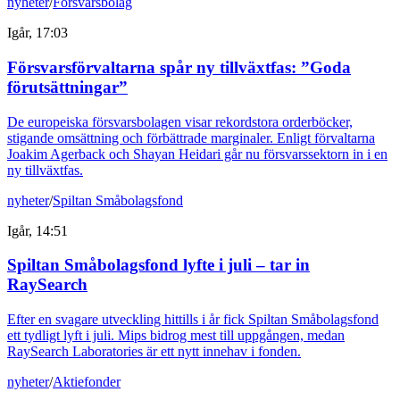
nyheter
/
Försvarsbolag
Igår, 17:03
Försvarsförvaltarna spår ny tillväxtfas: ”Goda
förutsättningar”
De europeiska försvarsbolagen visar rekordstora orderböcker,
stigande omsättning och förbättrade marginaler. Enligt förvaltarna
Joakim Agerback och Shayan Heidari går nu försvarssektorn in i en
ny tillväxtfas.
nyheter
/
Spiltan Småbolagsfond
Igår, 14:51
Spiltan Småbolagsfond lyfte i juli – tar in
RaySearch
Efter en svagare utveckling hittills i år fick Spiltan Småbolagsfond
ett tydligt lyft i juli. Mips bidrog mest till uppgången, medan
RaySearch Laboratories är ett nytt innehav i fonden.
nyheter
/
Aktiefonder