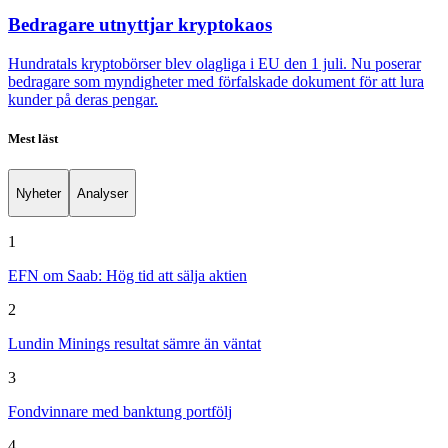
Bedragare utnyttjar kryptokaos
Hundratals kryptobörser blev olagliga i EU den 1 juli. Nu poserar
bedragare som myndigheter med förfalskade dokument för att lura
kunder på deras pengar.
Mest läst
Nyheter
Analyser
1
EFN om Saab: Hög tid att sälja aktien
2
Lundin Minings resultat sämre än väntat
3
Fondvinnare med banktung portfölj
4