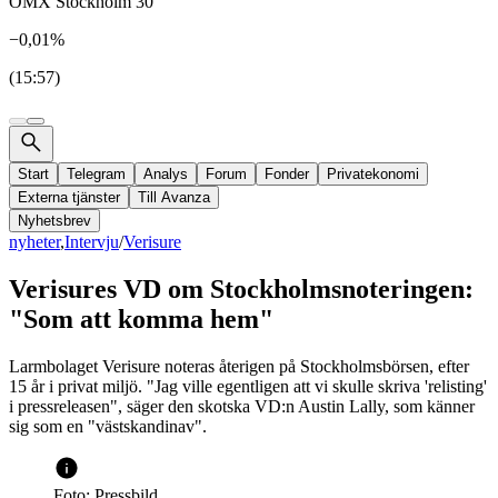
OMX Stockholm 30
−0,01%
(15:57)
Start
Telegram
Analys
Forum
Fonder
Privatekonomi
Externa tjänster
Till Avanza
Nyhetsbrev
nyheter
,
Intervju
/
Verisure
Verisures VD om Stockholmsnoteringen:
"Som att komma hem"
Larmbolaget Verisure noteras återigen på Stockholmsbörsen, efter
15 år i privat miljö. "Jag ville egentligen att vi skulle skriva 'relisting'
i pressreleasen", säger den skotska VD:n Austin Lally, som känner
sig som en "västskandinav".
Foto: Pressbild