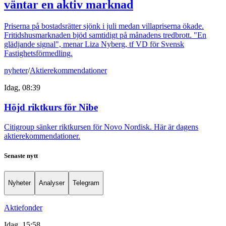
väntar en aktiv marknad
Priserna på bostadsrätter sjönk i juli medan villapriserna ökade.
Fritidshusmarknaden bjöd samtidigt på månadens tredbrott. "En
glädjande signal", menar Liza Nyberg, tf VD för Svensk
Fastighetsförmedling.
nyheter
/
Aktierekommendationer
Idag, 08:39
Höjd riktkurs för Nibe
Citigroup sänker riktkursen för Novo Nordisk. Här är dagens
aktierekommendationer.
Senaste nytt
Nyheter
Analyser
Telegram
Aktiefonder
Idag, 15:58