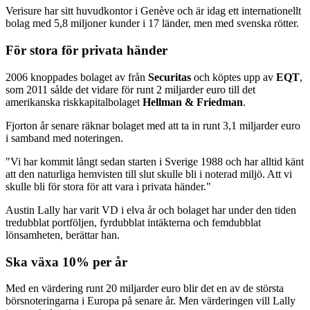
Verisure har sitt huvudkontor i Genève och är idag ett internationellt
bolag med 5,8 miljoner kunder i 17 länder, men med svenska rötter.
För stora för privata händer
2006 knoppades bolaget av från
Securitas
och köptes upp av
EQT
,
som 2011 sålde det vidare för runt 2 miljarder euro till det
amerikanska riskkapitalbolaget
Hellman & Friedman
.
Fjorton år senare räknar bolaget med att ta in runt 3,1 miljarder euro
i samband med noteringen.
"Vi har kommit långt sedan starten i Sverige 1988 och har alltid känt
att den naturliga hemvisten till slut skulle bli i noterad miljö. Att vi
skulle bli för stora för att vara i privata händer."
Austin Lally har varit VD i elva år och bolaget har under den tiden
tredubblat portföljen, fyrdubblat intäkterna och femdubblat
lönsamheten, berättar han.
Ska växa 10% per år
Med en värdering runt 20 miljarder euro blir det en av de största
börsnoteringarna i Europa på senare år. Men värderingen vill Lally