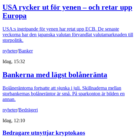
USA rycker ut för yenen – och retar upp
Europa
USA:s ingripande för yenen har retat upp ECB. De senaste
veckorna har den japanska valutan förvandlat valutamarknaden till
storpolitik.
nyheter
/
Banker
Idag, 15:32
Bankerna med lägst bolåneränta
Bolåneräntorna fortsatte att sjunka i juli. Skillnaderna mellan
storbankernas bolåneräntor är små. På sparkonton är bilden en
annan.
nyheter
/
Bedrägeri
Idag, 12:10
Bedragare utnyttjar kryptokaos