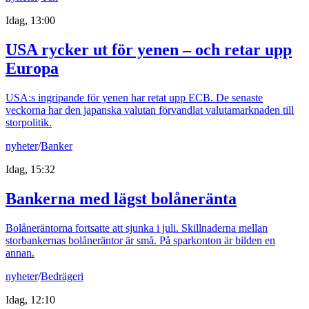
Idag, 13:00
USA rycker ut för yenen – och retar upp
Europa
USA:s ingripande för yenen har retat upp ECB. De senaste
veckorna har den japanska valutan förvandlat valutamarknaden till
storpolitik.
nyheter
/
Banker
Idag, 15:32
Bankerna med lägst bolåneränta
Bolåneräntorna fortsatte att sjunka i juli. Skillnaderna mellan
storbankernas bolåneräntor är små. På sparkonton är bilden en
annan.
nyheter
/
Bedrägeri
Idag, 12:10