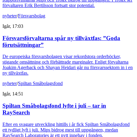
förvaltaren Erik Bertilsson fortsatt stor potential.
nyheter
/
Försvarsbolag
Igår, 17:03
Försvarsförvaltarna spår ny tillväxtfas: ”Goda
förutsättningar”
De europeiska försvarsbolagen visar rekordstora orderböcker,
stigande omsättning och förbättrade marginaler. Enligt förvaltarna
Joakim Agerback och Shayan Heidari går nu försvarssektorn in i en
ny tillväxtfas.
nyheter
/
Spiltan Småbolagsfond
Igår, 14:51
Spiltan Småbolagsfond lyfte i juli – tar in
RaySearch
Efter en svagare utveckling hittills i år fick Spiltan Småbolagsfond
ett tydligt lyft i juli. Mips bidrog mest till uppgången, medan
RaySearch Laboratories är ett nytt innehav i fonden.