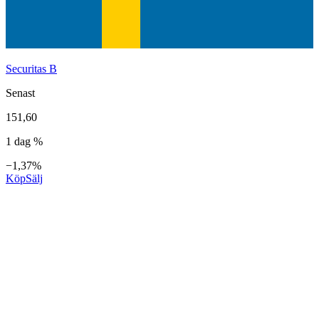
Securitas B
Senast
151,60
1 dag %
−1,37%
Köp
Sälj