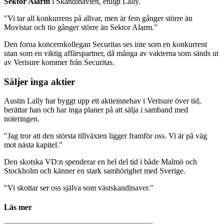
Sektor Alarm
i Skandinavien, enligt Lally.
"Vi tar all konkurrens på allvar, men är fem gånger större än
Movistar och tio gånger större än Sektor Alarm."
Den forna koncernkollegan Securitas ses inte som en konkurrent
utan som en viktig affärspartner, då många av vakterna som sänds ut
av Verisure kommer från Securitas.
Säljer inga aktier
Austin Lally har byggt upp ett aktieinnehav i Verisure över tid,
berättar han och har inga planer på att sälja i samband med
noteringen.
"Jag tror att den största tillväxten ligger framför oss. Vi är på väg
mot nästa kapitel."
Den skotska VD:n spenderar en hel del tid i både Malmö och
Stockholm och känner en stark samhörighet med Sverige.
"Vi skottar ser oss själva som västskandinaver."
Läs mer