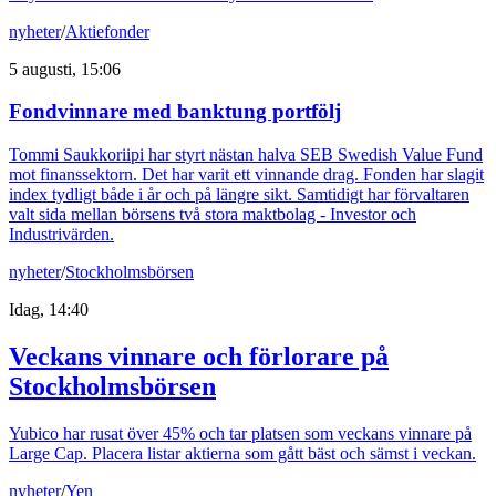
nyheter
/
Aktiefonder
5 augusti, 15:06
Fondvinnare med banktung portfölj
Tommi Saukkoriipi har styrt nästan halva SEB Swedish Value Fund
mot finanssektorn. Det har varit ett vinnande drag. Fonden har slagit
index tydligt både i år och på längre sikt. Samtidigt har förvaltaren
valt sida mellan börsens två stora maktbolag - Investor och
Industrivärden.
nyheter
/
Stockholmsbörsen
Idag, 14:40
Veckans vinnare och förlorare på
Stockholmsbörsen
Yubico har rusat över 45% och tar platsen som veckans vinnare på
Large Cap. Placera listar aktierna som gått bäst och sämst i veckan.
nyheter
/
Yen