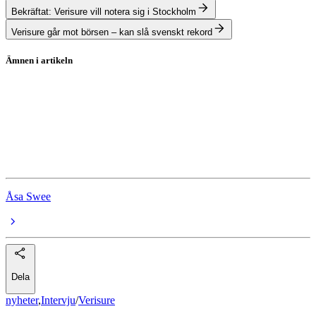
Bekräftat: Verisure vill notera sig i Stockholm
Verisure går mot börsen – kan slå svenskt rekord
Ämnen i artikeln
Verisure
Securitas
EQT
Stockholmsbörsen
Åsa Swee
Dela
nyheter
,
Intervju
/
Verisure