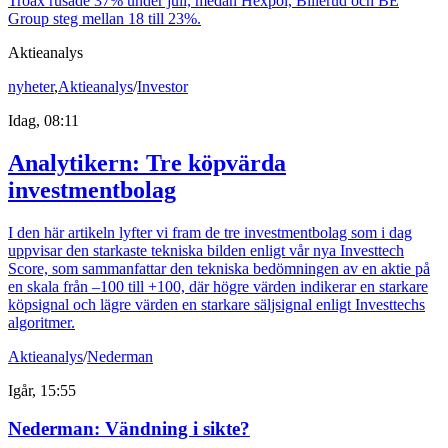
Troax rusade 37% under juli, medan Hexpol, Billerud och BE
Group steg mellan 18 till 23%.
Aktieanalys
nyheter
,
Aktieanalys
/
Investor
Idag, 08:11
Analytikern: Tre köpvärda
investmentbolag
I den här artikeln lyfter vi fram de tre investmentbolag som i dag
uppvisar den starkaste tekniska bilden enligt vår nya Investtech
Score, som sammanfattar den tekniska bedömningen av en aktie på
en skala från –100 till +100, där högre värden indikerar en starkare
köpsignal och lägre värden en starkare säljsignal enligt Investtechs
algoritmer.
Aktieanalys
/
Nederman
Igår, 15:55
Nederman: Vändning i sikte?