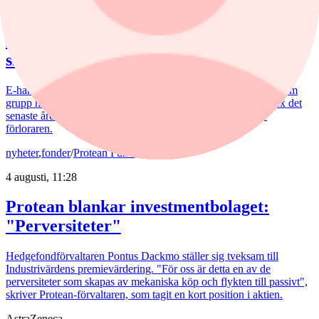
4 augusti, 11:27
E-handeln vänder upp – men aktierna
släpar efter
E-handeln för kläder och skor växer åter efter flera svaga år. Som
grupp har dock börsbolagen utvecklats något svagare än index det
senaste året. Boozt är listans stora vinnare, medan Nelly är
förloraren.
nyheter
,
fonder
/
Protean Funds
4 augusti, 11:28
Protean blankar investmentbolaget:
"Perversiteter"
Hedgefondförvaltaren Pontus Dackmo ställer sig tveksam till
Industrivärdens premievärdering. "För oss är detta en av de
perversiteter som skapas av mekaniska köp och flykten till passivt",
skriver Protean-förvaltaren, som tagit en kort position i aktien.
AstraZeneca