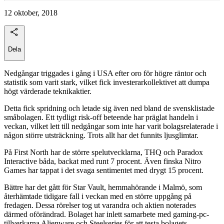
12 oktober, 2018
Dela
Nedgångar triggades i gång i USA efter oro för högre räntor och
statistik som varit stark, vilket fick investerarkollektivet att dumpa
högt värderade teknikaktier.
Detta fick spridning och letade sig även ned bland de svensklistade
småbolagen. Ett tydligt risk-off beteende har präglat handeln i
veckan, vilket lett till nedgångar som inte har varit bolagsrelaterade i
någon större utsträckning. Trots allt har det funnits ljusglimtar.
På First North har de större spelutvecklarna, THQ och Paradox
Interactive båda, backat med runt 7 procent. Även finska Nitro
Games har tappat i det svaga sentimentet med drygt 15 procent.
Bättre har det gått för Star Vault, hemmahörande i Malmö, som
återhämtade tidigare fall i veckan med en större uppgång på
fredagen. Dessa rörelser tog ut varandra och aktien noterades
därmed oförändrad. Bolaget har inlett samarbete med gaming-pc-
tillverkarna Alienware och Steelseries för att testa bolagets