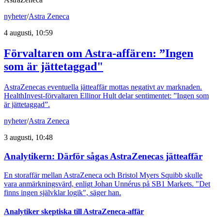
nyheter
/
Astra Zeneca
4 augusti, 10:59
Förvaltaren om Astra-affären: ”Ingen
som är jättetaggad"
AstraZenecas eventuella jätteaffär mottas negativt av marknaden.
HealthInvest-förvaltaren Ellinor Hult delar sentimentet: ”Ingen som
är jättetaggad”.
nyheter
/
Astra Zeneca
3 augusti, 10:48
Analytikern: Därför sågas AstraZenecas jätteaffär
En storaffär mellan AstraZeneca och Bristol Myers Squibb skulle
vara anmärkningsvärd, enligt Johan Unnérus på SB1 Markets. "Det
finns ingen självklar logik", säger han.
Analytiker skeptiska till AstraZeneca-affär