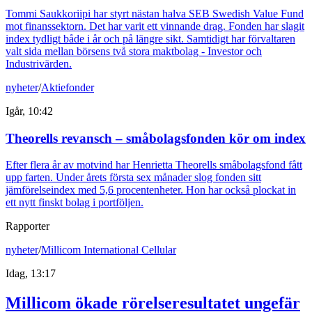
Tommi Saukkoriipi har styrt nästan halva SEB Swedish Value Fund
mot finanssektorn. Det har varit ett vinnande drag. Fonden har slagit
index tydligt både i år och på längre sikt. Samtidigt har förvaltaren
valt sida mellan börsens två stora maktbolag - Investor och
Industrivärden.
nyheter
/
Aktiefonder
Igår, 10:42
Theorells revansch – småbolagsfonden kör om index
Efter flera år av motvind har Henrietta Theorells småbolagsfond fått
upp farten. Under årets första sex månader slog fonden sitt
jämförelseindex med 5,6 procentenheter. Hon har också plockat in
ett nytt finskt bolag i portföljen.
Rapporter
nyheter
/
Millicom International Cellular
Idag, 13:17
Millicom ökade rörelseresultatet ungefär