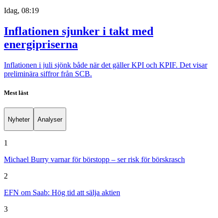
Idag, 08:19
Inflationen sjunker i takt med
energipriserna
Inflationen i juli sjönk både när det gäller KPI och KPIF. Det visar
preliminära siffror från SCB.
Mest läst
Nyheter
Analyser
1
Michael Burry varnar för börstopp – ser risk för börskrasch
2
EFN om Saab: Hög tid att sälja aktien
3