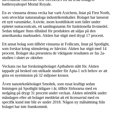
battleroyalespel Mortal Royale.
En av vinnarna denna vecka har varit Axichem, listat på First North,
som utvecklar naturanaloga industrikemikalier. Bolaget har lanserat
ett nytt varumärke, Axivite, inom kosttillskott som faller under
epitetet nutraceuticals, ett samlingsnamn för funktionella livsmedel.
Sedan tidigare finns tillstånd för produkten att säljas på den
amerikanska marknaden. Aktien har stigit med drygt 17 procent.
Ett annat bolag som tillhört vinnarna är Follicum, listat på Spotlight,
som forskar kring stimulering av hårväxt. Aktien har stigit med 14
procent. Bolaget ska presentera de viktigaste resultaten av fas 2a-
studien i slutet av oktober.
Veckans ras har forskningsbolaget Apthahem stått för. Aktien
tappade på besked om utökade studier för Apta-1 och behov av att
göra en nyemission på 32 miljoner kronor.
Även nanoteknikbolaget Smoltek, som rusat kraftigt sedan
listningen på Spotlight tidigare i år, tillhör förlorarna med en
nedgång på drygt 31 procent under veckan. Aktien störtdök under
måndagen efter att bolaget meddelat att ett licensavtal med en
specifik kund inte blir av under 2018. Någon ny målsättning från
bolaget har inte framkommit.