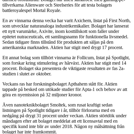
tillverkarna Alienware och Steelseries för att testa bolagets
battleroyalespel Mortal Royale.
En av vinnarna denna vecka har varit Axichem, listat på First North,
som utvecklar naturanaloga industrikemikalier. Bolaget har lanserat
ett nytt varumärke, Axivite, inom kosttillskott som faller under
epitetet nutraceuticals, ett samlingsnamn för funktionella livsmedel.
Sedan tidigare finns tillstånd för produkten att säljas på den
amerikanska marknaden. Aktien har stigit med drygt 17 procent.
Ett annat bolag som tillhört vinnarna är Follicum, listat på Spotlight,
som forskar kring stimulering av hårväxt. Aktien har stigit med 14
procent. Bolaget ska presentera de viktigaste resultaten av fas 2a-
studien i slutet av oktober.
Veckans ras har forskningsbolaget Apthahem stått för. Aktien
tappade på besked om utökade studier för Apta-1 och behov av att
göra en nyemission på 32 miljoner kronor.
Även nanoteknikbolaget Smoltek, som rusat kraftigt sedan
listningen på Spotlight tidigare i år, tillhör förlorarna med en
nedgång på drygt 31 procent under veckan. Aktien störtdök under
måndagen efter att bolaget meddelat att ett licensavtal med en
specifik kund inte blir av under 2018. Någon ny målsättning från
bolaget har inte framkommit.