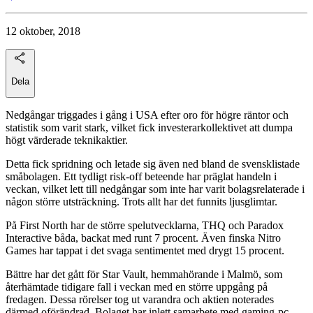
12 oktober, 2018
Dela
Nedgångar triggades i gång i USA efter oro för högre räntor och
statistik som varit stark, vilket fick investerarkollektivet att dumpa
högt värderade teknikaktier.
Detta fick spridning och letade sig även ned bland de svensklistade
småbolagen. Ett tydligt risk-off beteende har präglat handeln i
veckan, vilket lett till nedgångar som inte har varit bolagsrelaterade i
någon större utsträckning. Trots allt har det funnits ljusglimtar.
På First North har de större spelutvecklarna, THQ och Paradox
Interactive båda, backat med runt 7 procent. Även finska Nitro
Games har tappat i det svaga sentimentet med drygt 15 procent.
Bättre har det gått för Star Vault, hemmahörande i Malmö, som
återhämtade tidigare fall i veckan med en större uppgång på
fredagen. Dessa rörelser tog ut varandra och aktien noterades
därmed oförändrad. Bolaget har inlett samarbete med gaming-pc-