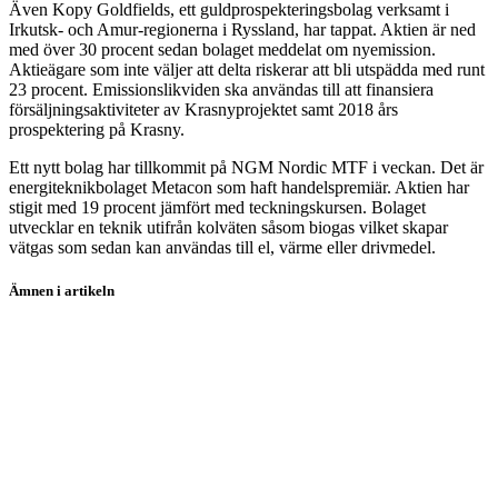
Även Kopy Goldfields, ett guldprospekteringsbolag verksamt i
Irkutsk- och Amur-regionerna i Ryssland, har tappat. Aktien är ned
med över 30 procent sedan bolaget meddelat om nyemission.
Aktieägare som inte väljer att delta riskerar att bli utspädda med runt
23 procent. Emissionslikviden ska användas till att finansiera
försäljningsaktiviteter av Krasnyprojektet samt 2018 års
prospektering på Krasny.
Ett nytt bolag har tillkommit på NGM Nordic MTF i veckan. Det är
energiteknikbolaget Metacon som haft handelspremiär. Aktien har
stigit med 19 procent jämfört med teckningskursen. Bolaget
utvecklar en teknik utifrån kolväten såsom biogas vilket skapar
vätgas som sedan kan användas till el, värme eller drivmedel.
Ämnen i artikeln
Embracer
Paradox Interactive
Star Vault
Axichem
Aptahem