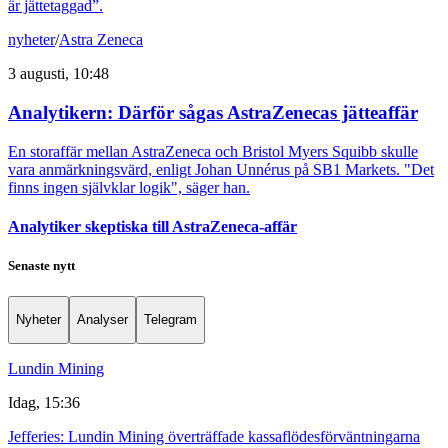
är jättetaggad”.
nyheter
/
Astra Zeneca
3 augusti, 10:48
Analytikern: Därför sågas AstraZenecas jätteaffär
En storaffär mellan AstraZeneca och Bristol Myers Squibb skulle
vara anmärkningsvärd, enligt Johan Unnérus på SB1 Markets. "Det
finns ingen självklar logik", säger han.
Analytiker skeptiska till AstraZeneca-affär
Senaste nytt
Nyheter
Analyser
Telegram
Lundin Mining
Idag, 15:36
Jefferies: Lundin Mining överträffade kassaflödesförväntningarna