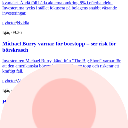
kvartalet. Ändå föll båda aktierna omkring 8% i efterhandeln.
Investerarna tycks i stället fokusera på bolagens snabbt växande
investeringar.
nyheter
/
Nvidia
Igår, 09:26
Michael Burry varnar för börstopp – ser risk för
börskrasch
Investeraren Michael Burry, känd från "The Big Short" varnar för
att den amerikanska börsen kan vara nära en topp och riskerar ett
kraftigt fall.
nyheter
/
Aktierekommendationer
Igår, 07:47
Höjda riktkurser för Asmodee
Asmodee får flera höjda riktkurser efter gårdagens rapport.
nyheter
/
E-handel