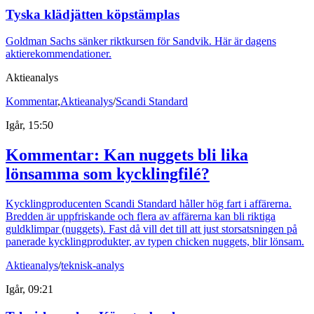
Tyska klädjätten köpstämplas
Goldman Sachs sänker riktkursen för Sandvik. Här är dagens
aktierekommendationer.
Aktieanalys
Kommentar
,
Aktieanalys
/
Scandi Standard
Igår, 15:50
Kommentar: Kan nuggets bli lika
lönsamma som kycklingfilé?
Kycklingproducenten Scandi Standard håller hög fart i affärerna.
Bredden är uppfriskande och flera av affärerna kan bli riktiga
guldklimpar (nuggets). Fast då vill det till att just storsatsningen på
panerade kycklingprodukter, av typen chicken nuggets, blir lönsam.
Aktieanalys
/
teknisk-analys
Igår, 09:21