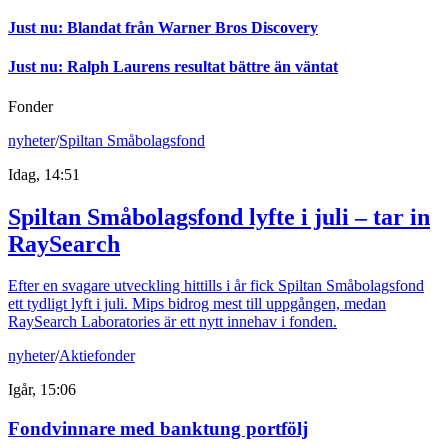
Just nu
:
Blandat från Warner Bros Discovery
Just nu
:
Ralph Laurens resultat bättre än väntat
Fonder
nyheter
/
Spiltan Småbolagsfond
Idag, 14:51
Spiltan Småbolagsfond lyfte i juli – tar in
RaySearch
Efter en svagare utveckling hittills i år fick Spiltan Småbolagsfond
ett tydligt lyft i juli. Mips bidrog mest till uppgången, medan
RaySearch Laboratories är ett nytt innehav i fonden.
nyheter
/
Aktiefonder
Igår, 15:06
Fondvinnare med banktung portfölj