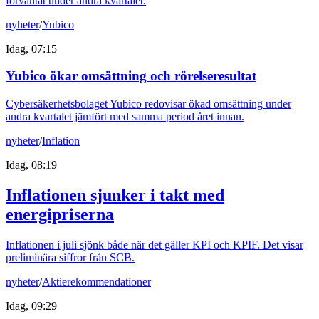
förväntat under andra kvartalet.
nyheter
/
Yubico
Idag, 07:15
Yubico ökar omsättning och rörelseresultat
Cybersäkerhetsbolaget Yubico redovisar ökad omsättning under
andra kvartalet jämfört med samma period året innan.
nyheter
/
Inflation
Idag, 08:19
Inflationen sjunker i takt med
energipriserna
Inflationen i juli sjönk både när det gäller KPI och KPIF. Det visar
preliminära siffror från SCB.
nyheter
/
Aktierekommendationer
Idag, 09:29