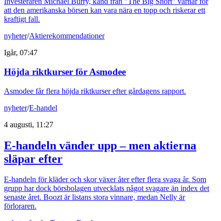
Investeraren Michael Burry, känd från "The Big Short" varnar för
att den amerikanska börsen kan vara nära en topp och riskerar ett
kraftigt fall.
nyheter
/
Aktierekommendationer
Igår, 07:47
Höjda riktkurser för Asmodee
Asmodee får flera höjda riktkurser efter gårdagens rapport.
nyheter
/
E-handel
4 augusti, 11:27
E-handeln vänder upp – men aktierna
släpar efter
E-handeln för kläder och skor växer åter efter flera svaga år. Som
grupp har dock börsbolagen utvecklats något svagare än index det
senaste året. Boozt är listans stora vinnare, medan Nelly är
förloraren.