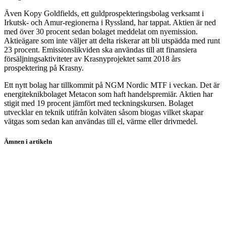
Även Kopy Goldfields, ett guldprospekteringsbolag verksamt i
Irkutsk- och Amur-regionerna i Ryssland, har tappat. Aktien är ned
med över 30 procent sedan bolaget meddelat om nyemission.
Aktieägare som inte väljer att delta riskerar att bli utspädda med runt
23 procent. Emissionslikviden ska användas till att finansiera
försäljningsaktiviteter av Krasnyprojektet samt 2018 års
prospektering på Krasny.
Ett nytt bolag har tillkommit på NGM Nordic MTF i veckan. Det är
energiteknikbolaget Metacon som haft handelspremiär. Aktien har
stigit med 19 procent jämfört med teckningskursen. Bolaget
utvecklar en teknik utifrån kolväten såsom biogas vilket skapar
vätgas som sedan kan användas till el, värme eller drivmedel.
Ämnen i artikeln
Embracer
Paradox Interactive
Star Vault
Axichem
Aptahem