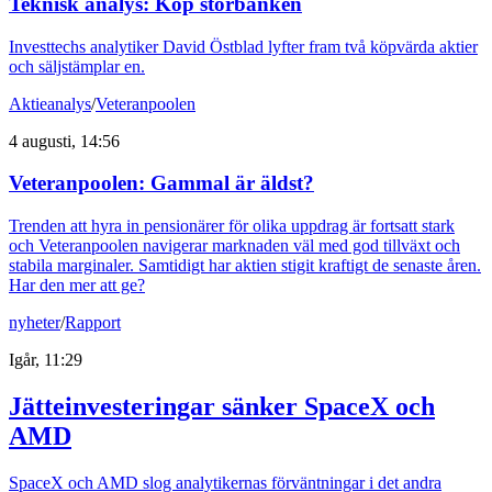
Teknisk analys: Köp storbanken
Investtechs analytiker David Östblad lyfter fram två köpvärda aktier
och säljstämplar en.
Aktieanalys
/
Veteranpoolen
4 augusti, 14:56
Veteranpoolen: Gammal är äldst?
Trenden att hyra in pensionärer för olika uppdrag är fortsatt stark
och Veteranpoolen navigerar marknaden väl med god tillväxt och
stabila marginaler. Samtidigt har aktien stigit kraftigt de senaste åren.
Har den mer att ge?
nyheter
/
Rapport
Igår, 11:29
Jätteinvesteringar sänker SpaceX och
AMD
SpaceX och AMD slog analytikernas förväntningar i det andra