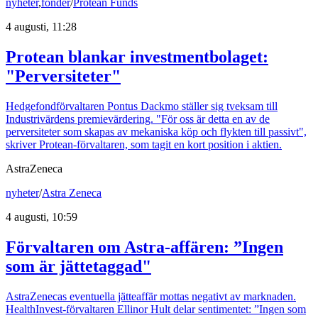
nyheter
,
fonder
/
Protean Funds
4 augusti, 11:28
Protean blankar investmentbolaget:
"Perversiteter"
Hedgefondförvaltaren Pontus Dackmo ställer sig tveksam till
Industrivärdens premievärdering. "För oss är detta en av de
perversiteter som skapas av mekaniska köp och flykten till passivt",
skriver Protean-förvaltaren, som tagit en kort position i aktien.
AstraZeneca
nyheter
/
Astra Zeneca
4 augusti, 10:59
Förvaltaren om Astra-affären: ”Ingen
som är jättetaggad"
AstraZenecas eventuella jätteaffär mottas negativt av marknaden.
HealthInvest-förvaltaren Ellinor Hult delar sentimentet: ”Ingen som