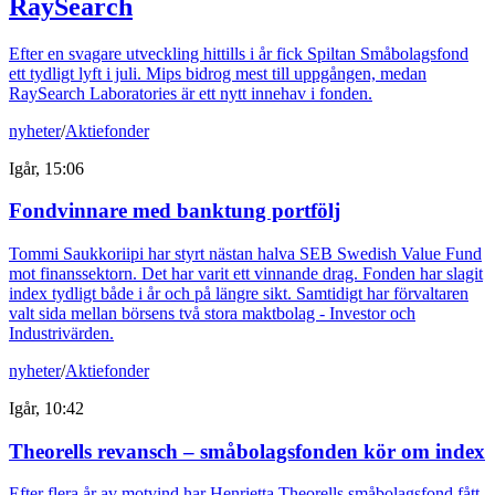
RaySearch
Efter en svagare utveckling hittills i år fick Spiltan Småbolagsfond
ett tydligt lyft i juli. Mips bidrog mest till uppgången, medan
RaySearch Laboratories är ett nytt innehav i fonden.
nyheter
/
Aktiefonder
Igår, 15:06
Fondvinnare med banktung portfölj
Tommi Saukkoriipi har styrt nästan halva SEB Swedish Value Fund
mot finanssektorn. Det har varit ett vinnande drag. Fonden har slagit
index tydligt både i år och på längre sikt. Samtidigt har förvaltaren
valt sida mellan börsens två stora maktbolag - Investor och
Industrivärden.
nyheter
/
Aktiefonder
Igår, 10:42
Theorells revansch – småbolagsfonden kör om index
Efter flera år av motvind har Henrietta Theorells småbolagsfond fått