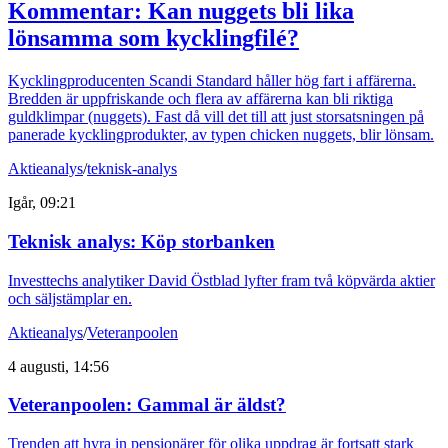
Kommentar: Kan nuggets bli lika
lönsamma som kycklingfilé?
Kycklingproducenten Scandi Standard håller hög fart i affärerna.
Bredden är uppfriskande och flera av affärerna kan bli riktiga
guldklimpar (nuggets). Fast då vill det till att just storsatsningen på
panerade kycklingprodukter, av typen chicken nuggets, blir lönsam.
Aktieanalys
/
teknisk-analys
Igår, 09:21
Teknisk analys: Köp storbanken
Investtechs analytiker David Östblad lyfter fram två köpvärda aktier
och säljstämplar en.
Aktieanalys
/
Veteranpoolen
4 augusti, 14:56
Veteranpoolen: Gammal är äldst?
Trenden att hyra in pensionärer för olika uppdrag är fortsatt stark