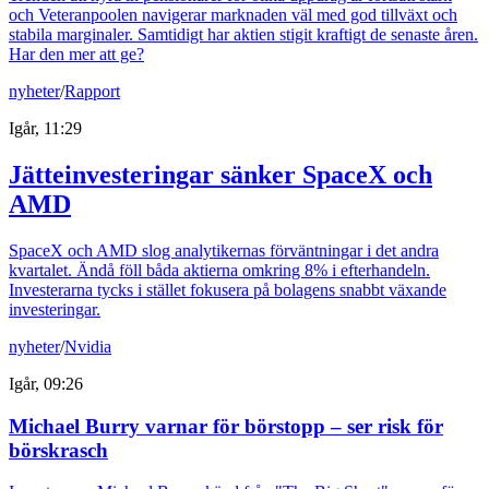
och Veteranpoolen navigerar marknaden väl med god tillväxt och
stabila marginaler. Samtidigt har aktien stigit kraftigt de senaste åren.
Har den mer att ge?
nyheter
/
Rapport
Igår, 11:29
Jätteinvesteringar sänker SpaceX och
AMD
SpaceX och AMD slog analytikernas förväntningar i det andra
kvartalet. Ändå föll båda aktierna omkring 8% i efterhandeln.
Investerarna tycks i stället fokusera på bolagens snabbt växande
investeringar.
nyheter
/
Nvidia
Igår, 09:26
Michael Burry varnar för börstopp – ser risk för
börskrasch