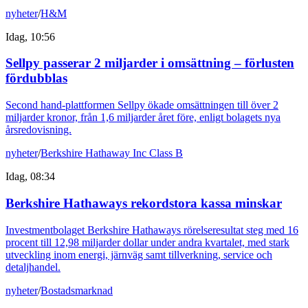
nyheter
/
H&M
Idag, 10:56
Sellpy passerar 2 miljarder i omsättning – förlusten
fördubblas
Second hand-plattformen Sellpy ökade omsättningen till över 2
miljarder kronor, från 1,6 miljarder året före, enligt bolagets nya
årsredovisning.
nyheter
/
Berkshire Hathaway Inc Class B
Idag, 08:34
Berkshire Hathaways rekordstora kassa minskar
Investmentbolaget Berkshire Hathaways rörelseresultat steg med 16
procent till 12,98 miljarder dollar under andra kvartalet, med stark
utveckling inom energi, järnväg samt tillverkning, service och
detaljhandel.
nyheter
/
Bostadsmarknad