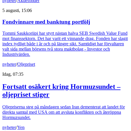
nyheter
/
Aktiefonder
5 augusti, 15:06
Fondvinnare med banktung portfölj
Tommi Saukkoriipi har styrt nästan halva SEB Swedish Value Fund
mot finanssektorn. Det har varit ett vinnande drag. Fonden har slagit
index tydligt både i år och på längre sikt. Samtidigt har förvaltaren
valt sida mellan börsens två stora maktbolag - Investor och
Industrivärden.
nyheter
/
Oljepriset
Idag, 07:35
Fortsatt osäkert kring Hormuzsundet –
oljepriset stiger
Oljepriserna steg på måndagen sedan Iran dementerat att landet för
direkta samtal med USA om att avsluta konflikten och återöppna
Hormuzsundet.
nyheter
/
Yen