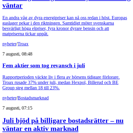
väntar
En andra våg av dyra energipriser kan nå oss redan i höst. Europas
gaslager pekar i den riktningen. Samtidigt möter svenskarna
besvärligt höga elpriser, fyra kronor dyrare bensin och att
matpriserna tickar uppåt.
nyheter
/
Troax
7 augusti, 08:48
Fem aktier som tog revansch i juli
Rapportperioden väckte liv i flera av börsens tidigare förlorare.
Troax rusade 37% under juli, medan Hexpol, Billerud och BE
Group steg mellan 18 till 23%.
nyheter
/
Bostadsmarknad
7 augusti, 07:15
Juli bjöd på billigare bostadsrätter – nu
väntar en aktiv marknad