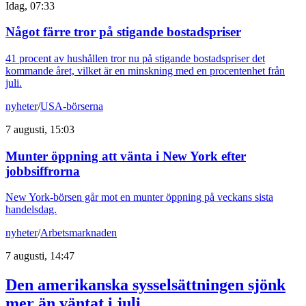
Idag, 07:33
Något färre tror på stigande bostadspriser
41 procent av hushållen tror nu på stigande bostadspriser det
kommande året, vilket är en minskning med en procentenhet från
juli.
nyheter
/
USA-börserna
7 augusti, 15:03
Munter öppning att vänta i New York efter
jobbsiffrorna
New York-börsen går mot en munter öppning på veckans sista
handelsdag.
nyheter
/
Arbetsmarknaden
7 augusti, 14:47
Den amerikanska sysselsättningen sjönk
mer än väntat i juli