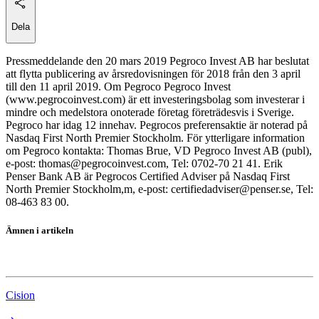
Dela
Pressmeddelande den 20 mars 2019 Pegroco Invest AB har beslutat
att flytta publicering av årsredovisningen för 2018 från den 3 april
till den 11 april 2019. Om Pegroco Pegroco Invest
(www.pegrocoinvest.com) är ett investeringsbolag som investerar i
mindre och medelstora onoterade företag företrädesvis i Sverige.
Pegroco har idag 12 innehav. Pegrocos preferensaktie är noterad på
Nasdaq First North Premier Stockholm. För ytterligare information
om Pegroco kontakta: Thomas Brue, VD Pegroco Invest AB (publ),
e-post: thomas@pegrocoinvest.com, Tel: 0702-70 21 41. Erik
Penser Bank AB är Pegrocos Certified Adviser på Nasdaq First
North Premier Stockholm,m, e-post: certifiedadviser@penser.se, Tel:
08-463 83 00.
Ämnen i artikeln
Navigo Invest
Cision