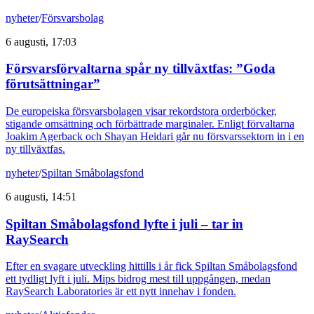
nyheter
/
Försvarsbolag
6 augusti, 17:03
Försvarsförvaltarna spår ny tillväxtfas: ”Goda
förutsättningar”
De europeiska försvarsbolagen visar rekordstora orderböcker,
stigande omsättning och förbättrade marginaler. Enligt förvaltarna
Joakim Agerback och Shayan Heidari går nu försvarssektorn in i en
ny tillväxtfas.
nyheter
/
Spiltan Småbolagsfond
6 augusti, 14:51
Spiltan Småbolagsfond lyfte i juli – tar in
RaySearch
Efter en svagare utveckling hittills i år fick Spiltan Småbolagsfond
ett tydligt lyft i juli. Mips bidrog mest till uppgången, medan
RaySearch Laboratories är ett nytt innehav i fonden.