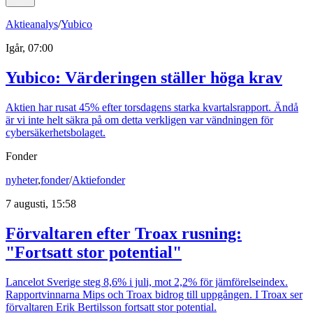
Aktieanalys
/
Yubico
Igår, 07:00
Yubico: Värderingen ställer höga krav
Aktien har rusat 45% efter torsdagens starka kvartalsrapport. Ändå
är vi inte helt säkra på om detta verkligen var vändningen för
cybersäkerhetsbolaget.
Fonder
nyheter
,
fonder
/
Aktiefonder
7 augusti, 15:58
Förvaltaren efter Troax rusning:
"Fortsatt stor potential"
Lancelot Sverige steg 8,6% i juli, mot 2,2% för jämförelseindex.
Rapportvinnarna Mips och Troax bidrog till uppgången. I Troax ser
förvaltaren Erik Bertilsson fortsatt stor potential.