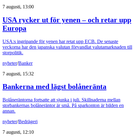
7 augusti, 13:00
USA rycker ut för yenen – och retar upp
Europa
USA:s ingripande för yenen har retat upp ECB. De senaste
veckorna har den japanska valutan förvandlat valutamarknaden till
storpolitik.
nyheter
/
Banker
7 augusti, 15:32
Bankerna med lägst bolåneränta
Bolåneräntorna fortsatte att sjunka i juli. Skillnaderna mellan
storbankernas bolåneräntor är små. På sparkonton är bilden en
annan.
nyheter
/
Bedrägeri
7 augusti, 12:10