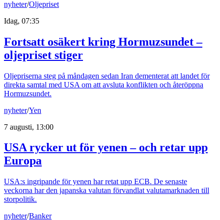
nyheter
/
Oljepriset
Idag, 07:35
Fortsatt osäkert kring Hormuzsundet –
oljepriset stiger
Oljepriserna steg på måndagen sedan Iran dementerat att landet för
direkta samtal med USA om att avsluta konflikten och återöppna
Hormuzsundet.
nyheter
/
Yen
7 augusti, 13:00
USA rycker ut för yenen – och retar upp
Europa
USA:s ingripande för yenen har retat upp ECB. De senaste
veckorna har den japanska valutan förvandlat valutamarknaden till
storpolitik.
nyheter
/
Banker