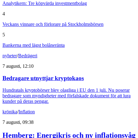
Analytikern: Tre köpvärda investmentbolag
4
Veckans vinnare och förlorare på Stockholmsbörsen
5
Bankerna med lägst bolåneränta
nyheter
/
Bedrägeri
7 augusti, 12:10
Bedragare utnyttjar kryptokaos
Hundratals kryptobörser blev olagliga i EU den 1 juli. Nu poserar
bedragare som myndigheter med förfalskade dokument för att lura
kunder på deras pengar.
krönika
/
Inflation
7 augusti, 09:38
Hemberg: Energikris och ny inflationsvåg