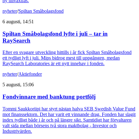
ny tillväxtfas.
nyheter
/
Spiltan Småbolagsfond
6 augusti, 14:51
Spiltan Småbolagsfond lyfte i juli – tar in
RaySearch
Efter en svagare utveckling hittills i år fick Spiltan Småbolagsfond
ett tydligt lyft i juli. Mips bidrog mest till uppgången, medan
RaySearch Laboratories är ett nytt innehav i fonden.
nyheter
/
Aktiefonder
5 augusti, 15:06
Fondvinnare med banktung portfölj
Tommi Saukkoriipi har styrt nästan halva SEB Swedish Value Fund
mot finanssektorn. Det har varit ett vinnande drag. Fonden har slagit
index tydligt både i år och på längre sikt. Samtidigt har förvaltaren
valt sida mellan börsens två stora maktbolag - Investor och
Industrivärden.