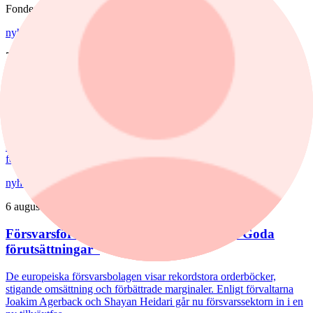
Fonder
nyheter
,
fonder
/
Aktiefonder
7 augusti, 15:58
Förvaltaren efter Troax rusning:
"Fortsatt stor potential"
Lancelot Sverige steg 8,6% i juli, mot 2,2% för jämförelseindex.
Rapportvinnarna Mips och Troax bidrog till uppgången. I Troax ser
förvaltaren Erik Bertilsson fortsatt stor potential.
nyheter
/
Försvarsbolag
6 augusti, 17:03
Försvarsförvaltarna spår ny tillväxtfas: ”Goda
förutsättningar”
De europeiska försvarsbolagen visar rekordstora orderböcker,
stigande omsättning och förbättrade marginaler. Enligt förvaltarna
Joakim Agerback och Shayan Heidari går nu försvarssektorn in i en