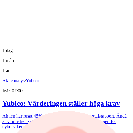
1 dag
1 mån
1 år
Aktieanalys
/
Yubico
Igår, 07:00
Yubico: Värderingen ställer höga krav
Aktien har rusat 45% efter torsdagens starka kvartalsrapport. Ändå
är vi inte helt säkra på om detta verkligen var vändningen för
cybersäkerhetsbolaget.