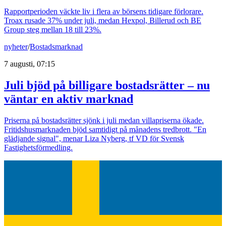
Rapportperioden väckte liv i flera av börsens tidigare förlorare.
Troax rusade 37% under juli, medan Hexpol, Billerud och BE
Group steg mellan 18 till 23%.
nyheter
/
Bostadsmarknad
7 augusti, 07:15
Juli bjöd på billigare bostadsrätter – nu
väntar en aktiv marknad
Priserna på bostadsrätter sjönk i juli medan villapriserna ökade.
Fritidshusmarknaden bjöd samtidigt på månadens tredbrott. "En
glädjande signal", menar Liza Nyberg, tf VD för Svensk
Fastighetsförmedling.