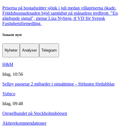
Priserna på bostadsrätter sjönk i juli medan villapriserna ökade.
Fritidshusmarknaden bjöd samtidigt på månadens tredbrott. "En
glädjande signal", menar Liza Nyberg, tf VD för Svensk
Fastighetsförmedling.
Senaste nytt
Nyheter
Analyser
Telegram
H&M
Idag, 10:56
Sellpy passerar 2 miljarder i omsättning – förlusten fördubblas
Yubico
Idag, 09:48
Oregelbundet på Stockholmsbörsen
Aktierekommendationer