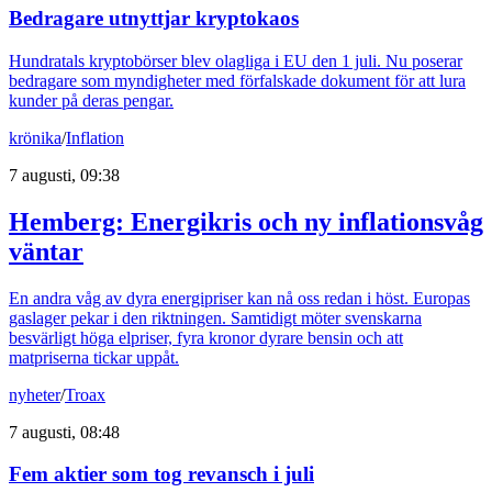
Bedragare utnyttjar kryptokaos
Hundratals kryptobörser blev olagliga i EU den 1 juli. Nu poserar
bedragare som myndigheter med förfalskade dokument för att lura
kunder på deras pengar.
krönika
/
Inflation
7 augusti, 09:38
Hemberg: Energikris och ny inflationsvåg
väntar
En andra våg av dyra energipriser kan nå oss redan i höst. Europas
gaslager pekar i den riktningen. Samtidigt möter svenskarna
besvärligt höga elpriser, fyra kronor dyrare bensin och att
matpriserna tickar uppåt.
nyheter
/
Troax
7 augusti, 08:48
Fem aktier som tog revansch i juli