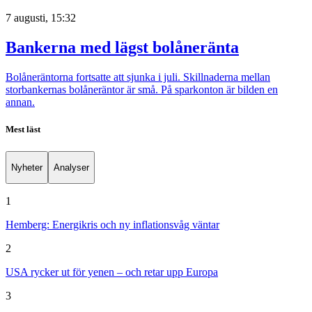
7 augusti, 15:32
Bankerna med lägst bolåneränta
Bolåneräntorna fortsatte att sjunka i juli. Skillnaderna mellan
storbankernas bolåneräntor är små. På sparkonton är bilden en
annan.
Mest läst
Nyheter
Analyser
1
Hemberg: Energikris och ny inflationsvåg väntar
2
USA rycker ut för yenen – och retar upp Europa
3