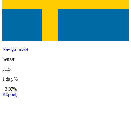
Navigo Invest
Senast
3,15
1 dag %
−3,37%
Köp
Sälj