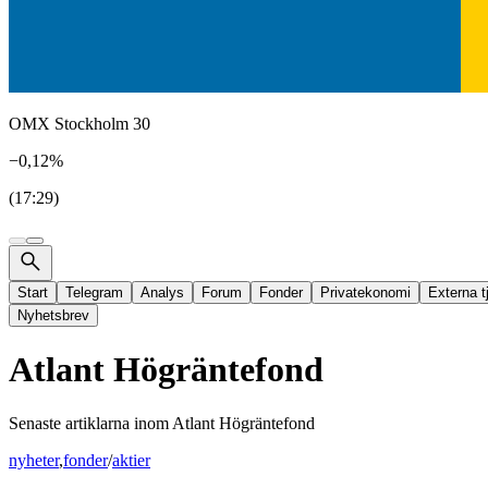
OMX Stockholm 30
−0,12%
(17:29)
Start
Telegram
Analys
Forum
Fonder
Privatekonomi
Externa t
Nyhetsbrev
Atlant Högräntefond
Senaste artiklarna inom
Atlant Högräntefond
nyheter
,
fonder
/
aktier