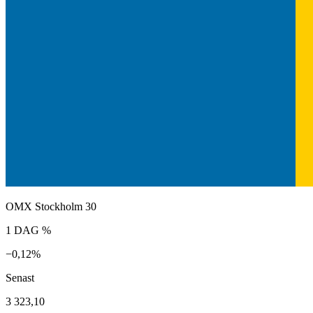
OMX Stockholm 30
1 DAG %
−0,12%
Senast
3 323,10