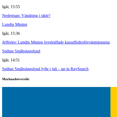
Igår, 15:55
Nederman: Vändning i sikte?
Lundin Mining
Igår, 15:36
Jefferies: Lundin Mining överträffade kassaflödesförväntningarna
Spiltan Småbolagsfond
Igår, 14:51
Spiltan Småbolagsfond lyfte i juli – tar in RaySearch
Marknadsöversikt