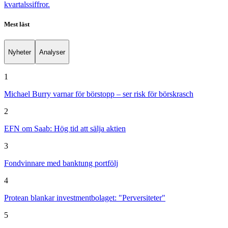
kvartalssiffror.
Mest läst
Nyheter
Analyser
1
Michael Burry varnar för börstopp – ser risk för börskrasch
2
EFN om Saab: Hög tid att sälja aktien
3
Fondvinnare med banktung portfölj
4
Protean blankar investmentbolaget: "Perversiteter"
5