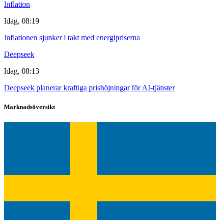
Inflation
Idag, 08:19
Inflationen sjunker i takt med energipriserna
Deepseek
Idag, 08:13
Deepseek planerar kraftiga prishöjningar för AI-tjänster
Marknadsöversikt