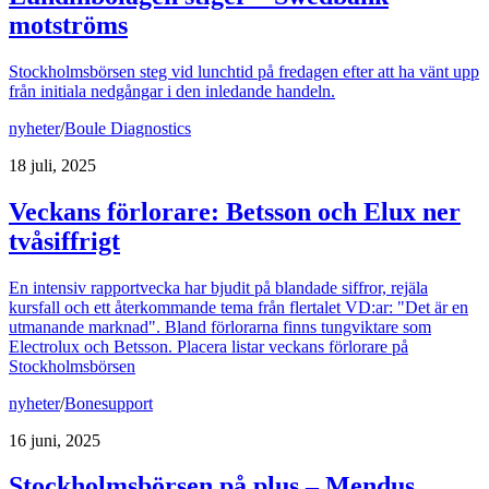
motströms
Stockholmsbörsen steg vid lunchtid på fredagen efter att ha vänt upp
från initiala nedgångar i den inledande handeln.
nyheter
/
Boule Diagnostics
18 juli, 2025
Veckans förlorare: Betsson och Elux ner
tvåsiffrigt
En intensiv rapportvecka har bjudit på blandade siffror, rejäla
kursfall och ett återkommande tema från flertalet VD:ar: "Det är en
utmanande marknad". Bland förlorarna finns tungviktare som
Electrolux och Betsson. Placera listar veckans förlorare på
Stockholmsbörsen
nyheter
/
Bonesupport
16 juni, 2025
Stockholmsbörsen på plus – Mendus