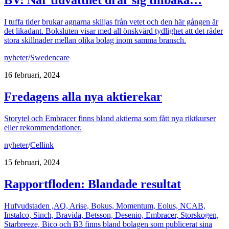
BV: När tidvattnet drar sig tillbaka…
I tuffa tider brukar agnarna skiljas från vetet och den här gången är
det likadant. Boksluten visar med all önskvärd tydlighet att det råder
stora skillnader mellan olika bolag inom samma bransch.
nyheter
/
Swedencare
16 februari, 2024
Fredagens alla nya aktierekar
Storytel och Embracer finns bland aktierna som fått nya riktkurser
eller rekommendationer.
nyheter
/
Cellink
15 februari, 2024
Rapportfloden: Blandade resultat
Hufvudstaden ,AQ, Arise, Bokus, Momentum, Eolus, NCAB,
Instalco, Sinch, Bravida, Betsson, Desenio, Embracer, Storskogen,
Starbreeze, Bico och B3 finns bland bolagen som publicerat sina