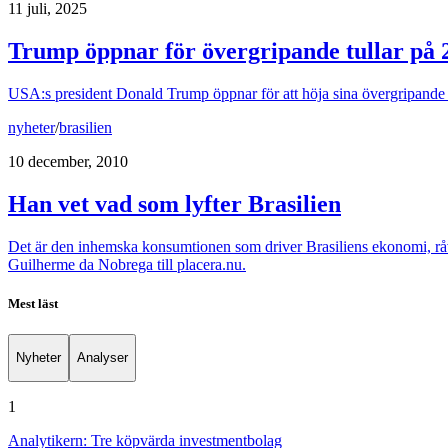
11 juli, 2025
Trump öppnar för övergripande tullar på
USA:s president Donald Trump öppnar för att höja sina övergripande
nyheter
/
brasilien
10 december, 2010
Han vet vad som lyfter Brasilien
Det är den inhemska konsumtionen som driver Brasiliens ekonomi, råv
Guilherme da Nobrega till placera.nu.
Mest läst
Nyheter
Analyser
1
Analytikern: Tre köpvärda investmentbolag