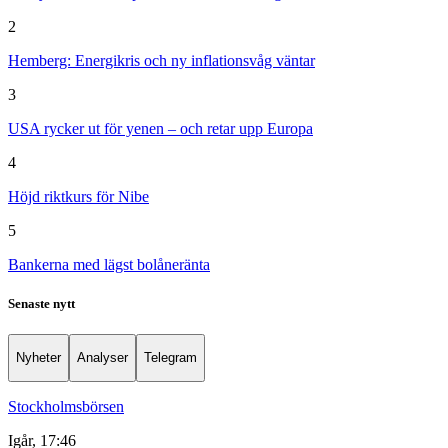
2
Hemberg: Energikris och ny inflationsvåg väntar
3
USA rycker ut för yenen – och retar upp Europa
4
Höjd riktkurs för Nibe
5
Bankerna med lägst bolåneränta
Senaste nytt
Nyheter
Analyser
Telegram
Stockholmsbörsen
Igår, 17:46