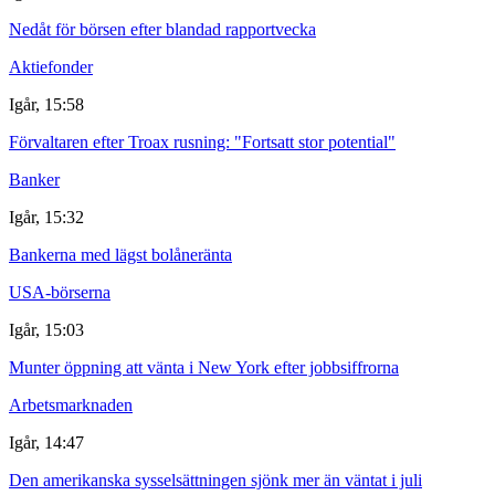
Nedåt för börsen efter blandad rapportvecka
Aktiefonder
Igår, 15:58
Förvaltaren efter Troax rusning: "Fortsatt stor potential"
Banker
Igår, 15:32
Bankerna med lägst bolåneränta
USA-börserna
Igår, 15:03
Munter öppning att vänta i New York efter jobbsiffrorna
Arbetsmarknaden
Igår, 14:47
Den amerikanska sysselsättningen sjönk mer än väntat i juli