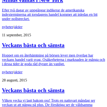
Minus väntas i New York
Efter två dagar av uppgångar indikerar de amerikanska
indexterminerna att torsdagens handel kommer att inledas en bit
under nollstrecket.
nyheter
/
aktier
11 september, 2015
Veckans bästa och sämsta
Hoppet om en återhämtning på börsen lever men överlag har
veckans handel varit svag. Osäkerheterna i marknaden är många och
i dessa tider är goda råd dyrare än vanligt.
nyheter
/
aktier
28 augusti, 2015
Veckans bästa och sämsta
Vilken vecka vi lagt bakom oss! Trots en nattsvart måndag ser
veckan ut att stänga på plus. De försiktiga ser de våldsamma