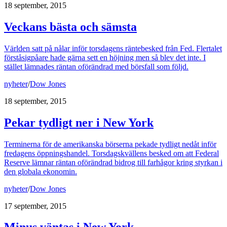
18 september, 2015
Veckans bästa och sämsta
Världen satt på nålar inför torsdagens räntebesked från Fed. Flertalet
förståsigpåare hade gärna sett en höjning men så blev det inte. I
stället lämnades räntan oförändrad med börsfall som följd.
nyheter
/
Dow Jones
18 september, 2015
Pekar tydligt ner i New York
Terminerna för de amerikanska börserna pekade tydligt nedåt inför
fredagens öppningshandel. Torsdagskvällens besked om att Federal
Reserve lämnar räntan oförändrad bidrog till farhågor kring styrkan i
den globala ekonomin.
nyheter
/
Dow Jones
17 september, 2015