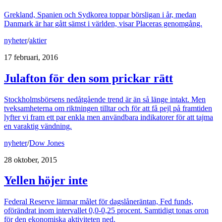
Grekland, Spanien och Sydkorea toppar börsligan i år, medan
Danmark är har gått sämst i världen, visar Placeras genomgång.
nyheter
/
aktier
17 februari, 2016
Julafton för den som prickar rätt
Stockholmsbörsens nedåtgående trend är än så länge intakt. Men
tveksamheterna om riktningen tilltar och för att få pejl på framtiden
lyfter vi fram ett par enkla men användbara indikatorer för att tajma
en varaktig vändning.
nyheter
/
Dow Jones
28 oktober, 2015
Yellen höjer inte
Federal Reserve lämnar målet för dagslåneräntan, Fed funds,
oförändrat inom intervallet 0,0-0,25 procent. Samtidigt tonas oron
för den ekonomiska aktiviteten ned.