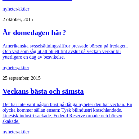
nyheter
/
aktier
2 oktober, 2015
Är domedagen här?
Amerikanska sysselsättningssiffror pressade börsen på fredagen.
Och vad som såg ut att bli ett fint avslut på veckan verkar bli
ytterligare en dag av besvikelse.
nyheter
/
aktier
25 september, 2015
Veckans bästa och sämsta
Det har inte varit någon brist på dåliga nyheter den här veckan. En
olycka kommer sällan ensam: Tysk bilindustri kraschlandade,
kinesisk industri sackade, Federal Reserve oroade och börsen
skakade.
nyheter
/
aktier