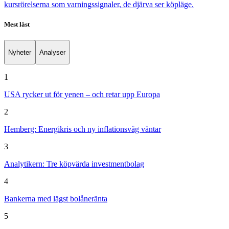
kursrörelserna som varningssignaler, de djärva ser köpläge.
Mest läst
Nyheter
Analyser
1
USA rycker ut för yenen – och retar upp Europa
2
Hemberg: Energikris och ny inflationsvåg väntar
3
Analytikern: Tre köpvärda investmentbolag
4
Bankerna med lägst bolåneränta
5