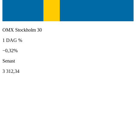
OMX Stockholm 30
1 DAG %
−0,32%
Senast
3 312,34