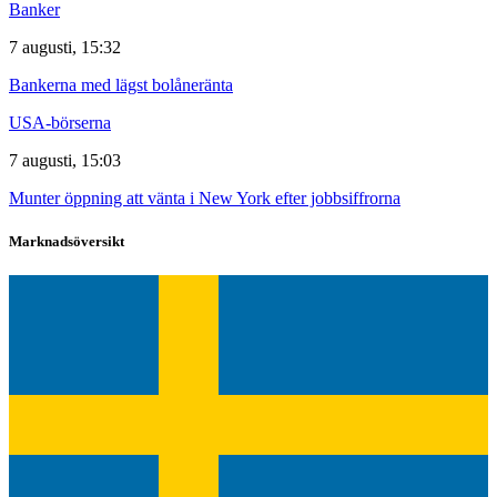
Banker
7 augusti, 15:32
Bankerna med lägst bolåneränta
USA-börserna
7 augusti, 15:03
Munter öppning att vänta i New York efter jobbsiffrorna
Marknadsöversikt