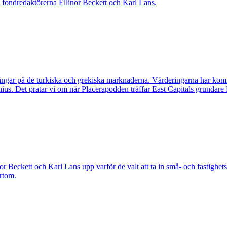
 fondredaktörerna Ellinor Beckett och Karl Lans.
gångar på de turkiska och grekiska marknaderna. Värderingarna har kom
us. Det pratar vi om när Placerapodden träffar East Capitals grundare
r Beckett och Karl Lans upp varför de valt att ta in små- och fastighets
ärtom.