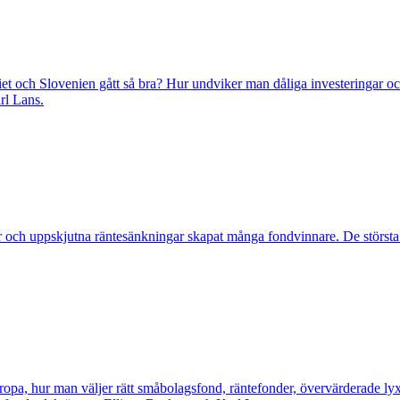
iet och Slovenien gått så bra? Hur undviker man dåliga investeringar 
rl Lans.
gar och uppskjutna räntesänkningar skapat många fondvinnare. De största 
ropa, hur man väljer rätt småbolagsfond, räntefonder, övervärderade lyx