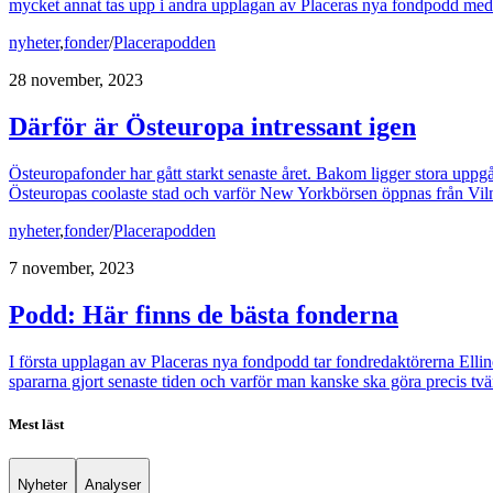
mycket annat tas upp i andra upplagan av Placeras nya fondpodd med
nyheter
,
fonder
/
Placerapodden
28 november, 2023
Därför är Östeuropa intressant igen
Östeuropafonder har gått starkt senaste året. Bakom ligger stora upp
Östeuropas coolaste stad och varför New Yorkbörsen öppnas från Vilni
nyheter
,
fonder
/
Placerapodden
7 november, 2023
Podd: Här finns de bästa fonderna
I första upplagan av Placeras nya fondpodd tar fondredaktörerna Ellino
spararna gjort senaste tiden och varför man kanske ska göra precis tv
Mest läst
Nyheter
Analyser