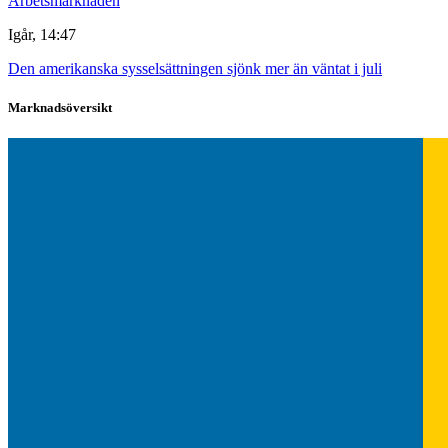
Arbetsmarknaden
Igår, 14:47
Den amerikanska sysselsättningen sjönk mer än väntat i juli
Marknadsöversikt