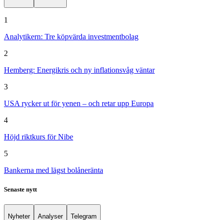
1
Analytikern: Tre köpvärda investmentbolag
2
Hemberg: Energikris och ny inflationsvåg väntar
3
USA rycker ut för yenen – och retar upp Europa
4
Höjd riktkurs för Nibe
5
Bankerna med lägst bolåneränta
Senaste nytt
Nyheter
Analyser
Telegram