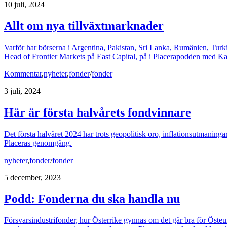
10 juli, 2024
Allt om nya tillväxtmarknader
Varför har börserna i Argentina, Pakistan, Sri Lanka, Rumänien, Turk
Head of Frontier Markets på East Capital, på i Placerapodden med Ka
Kommentar
,
nyheter
,
fonder
/
fonder
3 juli, 2024
Här är första halvårets fondvinnare
Det första halvåret 2024 har trots geopolitisk oro, inflationsutmanin
Placeras genomgång.
nyheter
,
fonder
/
fonder
5 december, 2023
Podd: Fonderna du ska handla nu
Försvarsindustrifonder, hur Österrike gynnas om det går bra för Östeu