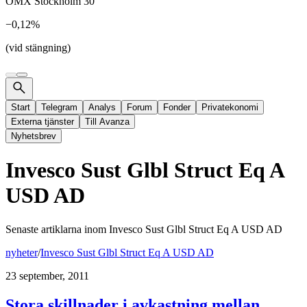
OMX Stockholm 30
−0,12%
(vid stängning)
Start
Telegram
Analys
Forum
Fonder
Privatekonomi
Externa tjänster
Till Avanza
Nyhetsbrev
Invesco Sust Glbl Struct Eq A
USD AD
Senaste artiklarna inom
Invesco Sust Glbl Struct Eq A USD AD
nyheter
/
Invesco Sust Glbl Struct Eq A USD AD
23 september, 2011
Stora skillnader i avkastning mellan