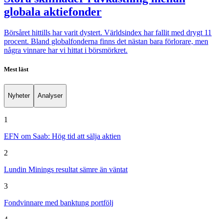
globala aktiefonder
Börsåret hittills har varit dystert. Världsindex har fallit med drygt 11
procent. Bland globalfonderna finns det nästan bara förlorare, men
några vinnare har vi hittat i börsmörkret.
Mest läst
Nyheter
Analyser
1
EFN om Saab: Hög tid att sälja aktien
2
Lundin Minings resultat sämre än väntat
3
Fondvinnare med banktung portfölj