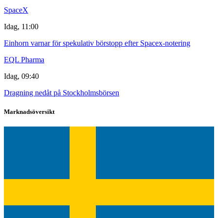
SpaceX
Idag, 11:00
Einhorn varnar för spekulativ börstopp efter Spacex-notering
EQL Pharma
Idag, 09:40
Dragning nedåt på Stockholmsbörsen
Marknadsöversikt