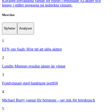
Kavaljer-förvaltarna varnar för eufori i renodlade AI-aktier och
lägger i stället pengarna på indirekta vinnare.
Mest läst
Nyheter
Analyser
1
EFN om Saab: Hög tid att sälja aktien
2
Lundin Minings resultat sämre än väntat
3
Fondvinnare med banktung portfölj
4
Michael Burry varnar för börstopp – ser risk för börskrasch
5