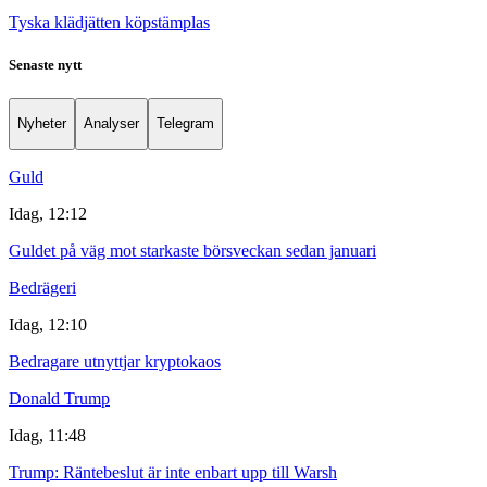
Tyska klädjätten köpstämplas
Senaste nytt
Nyheter
Analyser
Telegram
Guld
Idag, 12:12
Guldet på väg mot starkaste börsveckan sedan januari
Bedrägeri
Idag, 12:10
Bedragare utnyttjar kryptokaos
Donald Trump
Idag, 11:48
Trump: Räntebeslut är inte enbart upp till Warsh