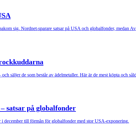
 USA
akom sig. Nordnet-sparare satsar på USA och globalfonder, medan Avanz
krockkuddarna
h säljer de som består av ädelmetaller. Här är de mest köpta och såld
 – satsar på globalfonder
r i december till förmån för globalfonder med stor USA-exponering.