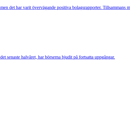
 men det har varit övervägande positiva bolagsrapporter. Tillsammans med
et senaste halvåret, har börserna bjudit på fortsatta uppgångar.