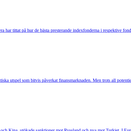
acera har tittat på hur de bästa presterande indexfonderna i respektive fo
litiska utspel som bitvis påverkat finansmarknaden. Men trots all potent
och Kina, utökade sanktioner mot Ryssland och nya mot Turkiet. I Europa h