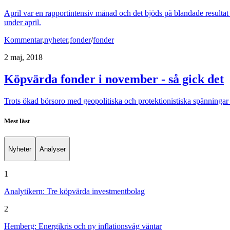
April var en rapportintensiv månad och det bjöds på blandade resultat
under april.
Kommentar
,
nyheter
,
fonder
/
fonder
2 maj, 2018
Köpvärda fonder i november - så gick det
Trots ökad börsoro med geopolitiska och protektionistiska spänningar d
Mest läst
Nyheter
Analyser
1
Analytikern: Tre köpvärda investmentbolag
2
Hemberg: Energikris och ny inflationsvåg väntar