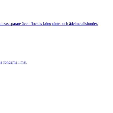
as sparare även flockas kring ränte- och ädelmetallsfonder.
a fonderna i maj.