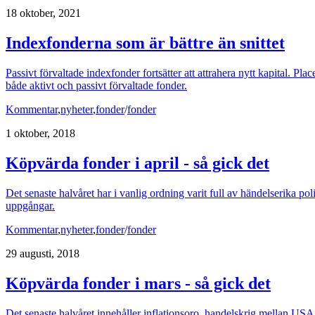
18 oktober, 2021
Indexfonderna som är bättre än snittet
Passivt förvaltade indexfonder fortsätter att attrahera nytt kapital. Pl
både aktivt och passivt förvaltade fonder.
Kommentar
,
nyheter
,
fonder
/
fonder
1 oktober, 2018
Köpvärda fonder i april - så gick det
Det senaste halvåret har i vanlig ordning varit full av händelserika po
uppgångar.
Kommentar
,
nyheter
,
fonder
/
fonder
29 augusti, 2018
Köpvärda fonder i mars - så gick det
Det senaste halvåret innehåller inflationsoro, handelskrig mellan USA 