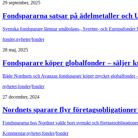
29 september, 2025
Fondspararna satsar på ädelmetaller och
Svenska fondsparare lämnar småbolags-, Sverige- och Europafonder b
fonder
,
nyheter
/
fonder
28 maj, 2025
Fondsparare köper globalfonder – säljer 
Både Nordnets och Avanzas fondsparare köper mycket globalfonder – oc
nyheter
,
fonder
/
fonder
27 december, 2024
Nordnets sparare flyr företagsobligationer
Fondspararna hos Nordnet valde bort svenskt och företagsobligatione
Kommentar
,
nyheter
,
fonder
/
fonder