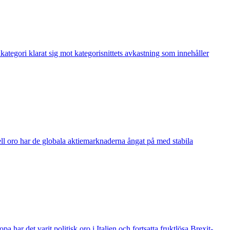
ndkategori klarat sig mot kategorisnittets avkastning som innehåller
iell oro har de globala aktiemarknaderna ångat på med stabila
ar det varit politisk oro i Italien och fortsatta fruktlösa Brexit-