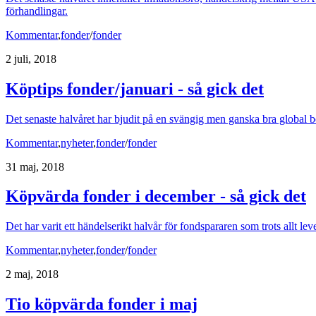
förhandlingar.
Kommentar
,
fonder
/
fonder
2 juli, 2018
Köptips fonder/januari - så gick det
Det senaste halvåret har bjudit på en svängig men ganska bra global bö
Kommentar
,
nyheter
,
fonder
/
fonder
31 maj, 2018
Köpvärda fonder i december - så gick det
Det har varit ett händelserikt halvår för fondspararen som trots allt lev
Kommentar
,
nyheter
,
fonder
/
fonder
2 maj, 2018
Tio köpvärda fonder i maj