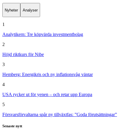
Nyheter
Analyser
1
Analytikern: Tre köpvärda investmentbolag
2
Höjd riktkurs för Nibe
3
Hemberg: Energikris och ny inflationsvåg väntar
4
USA rycker ut för yenen – och retar upp Europa
5
Försvarsförvaltarna spår ny tillväxtfas: ”Goda förutsättningar”
Senaste nytt