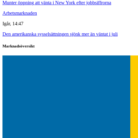
Munter öppning att vänta i New York efter jobbsiffrorna
Arbetsmarknaden
Igår, 14:47
Den amerikanska sysselsättningen sjönk mer än väntat i juli
Marknadsöversikt