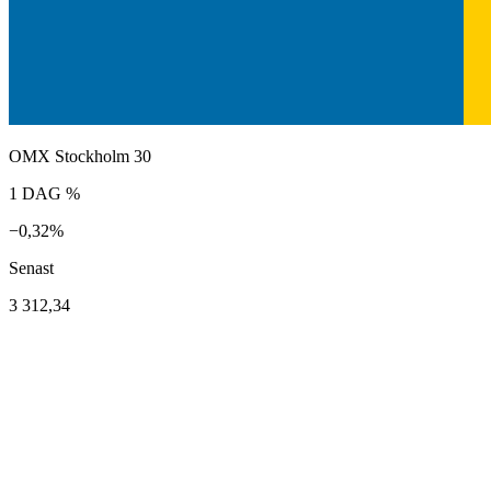
OMX Stockholm 30
1 DAG %
−0,32%
Senast
3 312,34