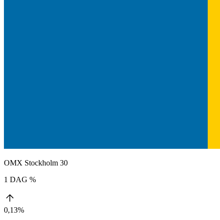
OMX Stockholm 30
1 DAG %
0,13%