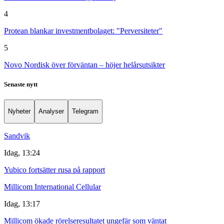
4
Protean blankar investmentbolaget: "Perversiteter"
5
Novo Nordisk över förväntan – höjer helårsutsikter
Senaste nytt
Nyheter
Analyser
Telegram
Sandvik
Idag, 13:24
Yubico fortsätter rusa på rapport
Millicom International Cellular
Idag, 13:17
Millicom ökade rörelseresultatet ungefär som väntat