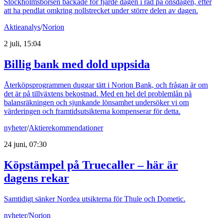
Stockholmsbörsen backade för fjärde dagen i rad på onsdagen, efter
att ha pendlat omkring nollstrecket under större delen av dagen.
Aktieanalys
/
Norion
2 juli, 15:04
Billig bank med dold uppsida
Återköpsprogrammen duggar tätt i Norion Bank, och frågan är om
det är på tillväxtens bekostnad. Med en hel del problemlån på
balansräkningen och sjunkande lönsamhet undersöker vi om
värderingen och framtidsutsikterna kompenserar för detta.
nyheter
/
Aktierekommendationer
24 juni, 07:30
Köpstämpel på Truecaller – här är
dagens rekar
Samtidigt sänker Nordea utsikterna för Thule och Dometic.
nyheter
/
Norion