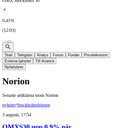
OMX Stockholm 30
0,41%
(12:03)
Start
Telegram
Analys
Forum
Fonder
Privatekonomi
Externa tjänster
Till Avanza
Nyhetsbrev
Norion
Senaste artiklarna inom
Norion
nyheter
/
Stockholmsbörsen
3 augusti, 17:54
OMXS30 upp 0,9% när