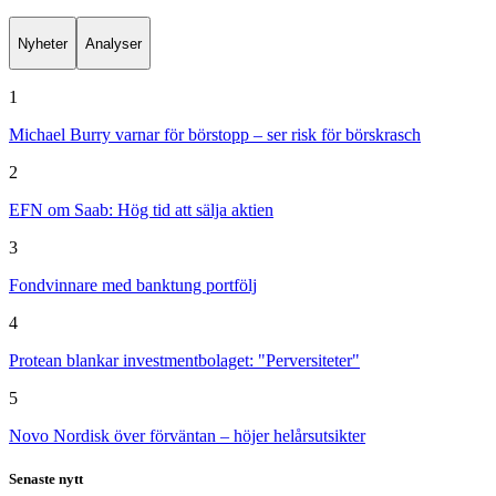
Nyheter
Analyser
1
Michael Burry varnar för börstopp – ser risk för börskrasch
2
EFN om Saab: Hög tid att sälja aktien
3
Fondvinnare med banktung portfölj
4
Protean blankar investmentbolaget: "Perversiteter"
5
Novo Nordisk över förväntan – höjer helårsutsikter
Senaste nytt