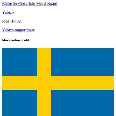
Bättre än väntat från Metsä Board
Yubico
Idag, 10:02
Yubico rapportrusar
Marknadsöversikt