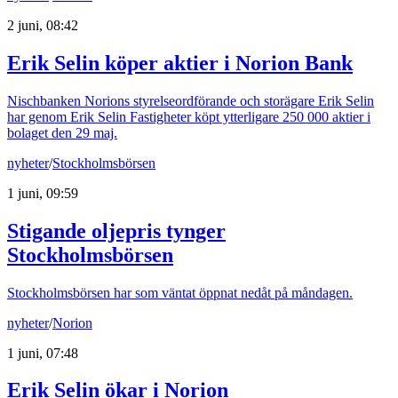
2 juni, 08:42
Erik Selin köper aktier i Norion Bank
Nischbanken Norions styrelseordförande och storägare Erik Selin
har genom Erik Selin Fastigheter köpt ytterligare 250 000 aktier i
bolaget den 29 maj.
nyheter
/
Stockholmsbörsen
1 juni, 09:59
Stigande oljepris tynger
Stockholmsbörsen
Stockholmsbörsen har som väntat öppnat nedåt på måndagen.
nyheter
/
Norion
1 juni, 07:48
Erik Selin ökar i Norion