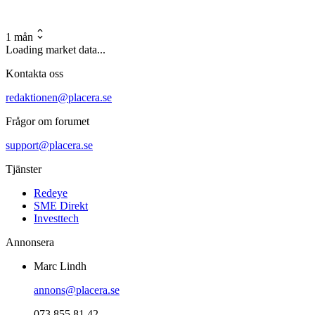
1 mån
Loading market data...
Kontakta oss
redaktionen@placera.se
Frågor om forumet
support@placera.se
Tjänster
Redeye
SME Direkt
Investtech
Annonsera
Marc Lindh
annons@placera.se
073 855 81 42