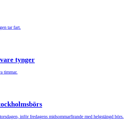
en tar fart.
vare tynger
a timmar.
Stockholmsbörs
 torsdagen, inför fredagens midsommarfirande med helgstängd börs.