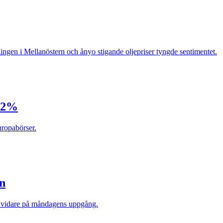
ngen i Mellanöstern och ånyo stigande oljepriser tyngde sentimentet.
1,2%
uropabörser.
n
d vidare på måndagens uppgång.