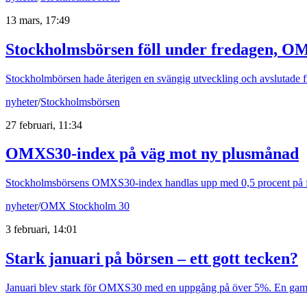
13 mars, 17:49
Stockholmsbörsen föll under fredagen, O
Stockholmbörsen hade återigen en svängig utveckling och avslutade f
nyheter
/
Stockholmsbörsen
27 februari, 11:34
OMXS30-index på väg mot ny plusmånad
Stockholmsbörsens OMXS30-index handlas upp med 0,5 procent på fr
nyheter
/
OMX Stockholm 30
3 februari, 14:01
Stark januari på börsen – ett gott tecken?
Januari blev stark för OMXS30 med en uppgång på över 5%. En gammal b