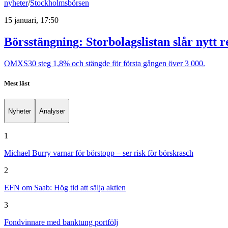
nyheter
/
Stockholmsbörsen
15 januari, 17:50
Börsstängning
:
Storbolagslistan slår nytt 
OMXS30 steg 1,8% och stängde för första gången över 3 000.
Mest läst
Nyheter
Analyser
1
Michael Burry varnar för börstopp – ser risk för börskrasch
2
EFN om Saab: Hög tid att sälja aktien
3
Fondvinnare med banktung portfölj