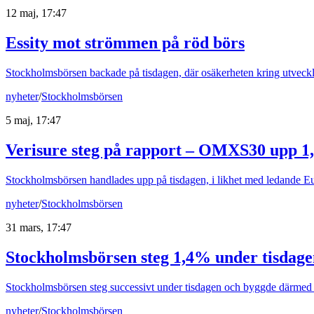
12 maj, 17:47
Essity mot strömmen på röd börs
Stockholmsbörsen backade på tisdagen, där osäkerheten kring utveckli
nyheter
/
Stockholmsbörsen
5 maj, 17:47
Verisure steg på rapport – OMXS30 upp 
Stockholmsbörsen handlades upp på tisdagen, i likhet med ledande E
nyheter
/
Stockholmsbörsen
31 mars, 17:47
Stockholmsbörsen steg 1,4% under tisdage
Stockholmsbörsen steg successivt under tisdagen och byggde därme
nyheter
/
Stockholmsbörsen