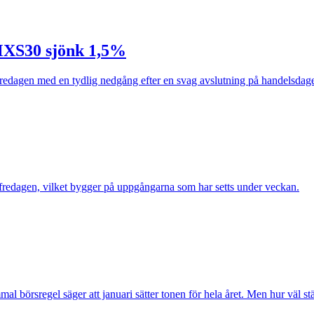
MXS30 sjönk 1,5%
redagen med en tydlig nedgång efter en svag avslutning på handelsdag
edagen, vilket bygger på uppgångarna som har setts under veckan.
örsregel säger att januari sätter tonen för hela året. Men hur väl st