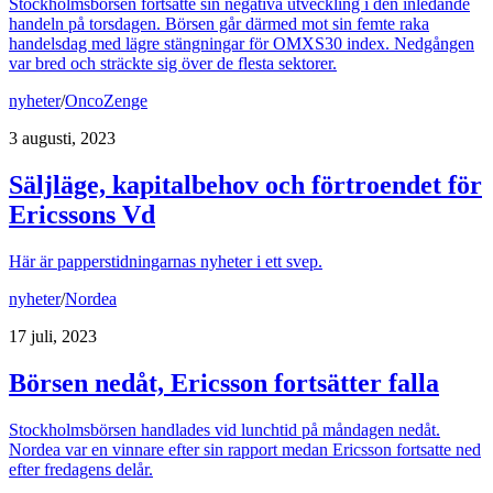
Stockholmsbörsen fortsatte sin negativa utveckling i den inledande
handeln på torsdagen. Börsen går därmed mot sin femte raka
handelsdag med lägre stängningar för OMXS30 index. Nedgången
var bred och sträckte sig över de flesta sektorer.
nyheter
/
OncoZenge
3 augusti, 2023
Säljläge, kapitalbehov och förtroendet för
Ericssons Vd
Här är papperstidningarnas nyheter i ett svep.
nyheter
/
Nordea
17 juli, 2023
Börsen nedåt, Ericsson fortsätter falla
Stockholmsbörsen handlades vid lunchtid på måndagen nedåt.
Nordea var en vinnare efter sin rapport medan Ericsson fortsatte ned
efter fredagens delår.