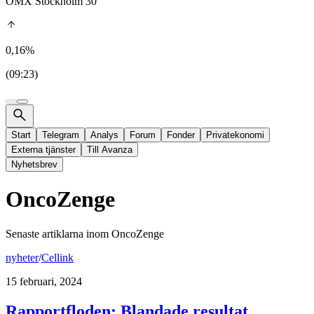
OMX Stockholm 30
0,16%
(09:23)
Start
Telegram
Analys
Forum
Fonder
Privatekonomi
Externa tjänster
Till Avanza
Nyhetsbrev
OncoZenge
Senaste artiklarna inom
OncoZenge
nyheter
/
Cellink
15 februari, 2024
Rapportfloden: Blandade resultat