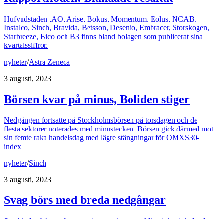
Hufvudstaden ,AQ, Arise, Bokus, Momentum, Eolus, NCAB,
Instalco, Sinch, Bravida, Betsson, Desenio, Embracer, Storskogen,
Starbreeze, Bico och B3 finns bland bolagen som publicerat sina
kvartalssiffror.
nyheter
/
Astra Zeneca
3 augusti, 2023
Börsen kvar på minus, Boliden stiger
Nedgången fortsatte på Stockholmsbörsen på torsdagen och de
flesta sektorer noterades med minustecken. Börsen gick därmed mot
sin femte raka handelsdag med lägre stängningar för OMXS30-
index.
nyheter
/
Sinch
3 augusti, 2023
Svag börs med breda nedgångar