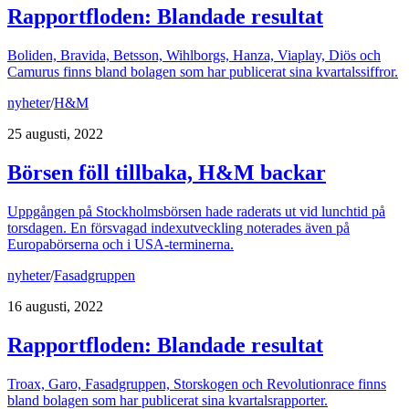
Rapportfloden: Blandade resultat
Boliden, Bravida, Betsson, Wihlborgs, Hanza, Viaplay, Diös och
Camurus finns bland bolagen som har publicerat sina kvartalssiffror.
nyheter
/
H&M
25 augusti, 2022
Börsen föll tillbaka, H&M backar
Uppgången på Stockholmsbörsen hade raderats ut vid lunchtid på
torsdagen. En försvagad indexutveckling noterades även på
Europabörserna och i USA-terminerna.
nyheter
/
Fasadgruppen
16 augusti, 2022
Rapportfloden: Blandade resultat
Troax, Garo, Fasadgruppen, Storskogen och Revolutionrace finns
bland bolagen som har publicerat sina kvartalsrapporter.