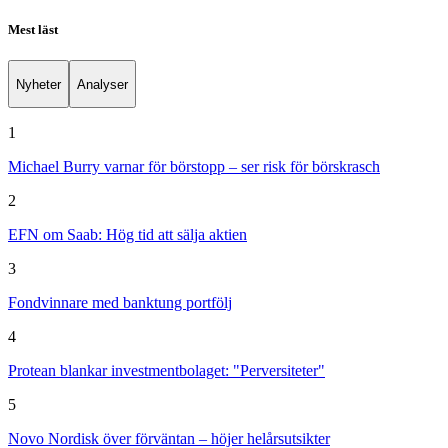
Mest läst
Nyheter
Analyser
1
Michael Burry varnar för börstopp – ser risk för börskrasch
2
EFN om Saab: Hög tid att sälja aktien
3
Fondvinnare med banktung portfölj
4
Protean blankar investmentbolaget: "Perversiteter"
5
Novo Nordisk över förväntan – höjer helårsutsikter