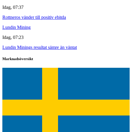
Idag, 07:37
Rottneros vänder till positiv ebitda
Lundin Mining
Idag, 07:23
Lundin Minings resultat sämre än väntat
Marknadsöversikt