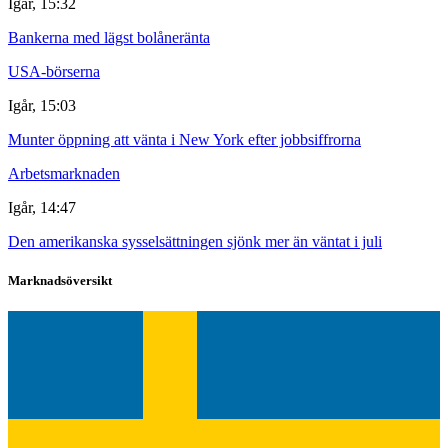
Igår, 15:32
Bankerna med lägst bolåneränta
USA-börserna
Igår, 15:03
Munter öppning att vänta i New York efter jobbsiffrorna
Arbetsmarknaden
Igår, 14:47
Den amerikanska sysselsättningen sjönk mer än väntat i juli
Marknadsöversikt