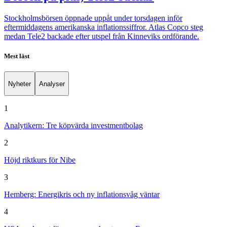
Stockholmsbörsen öppnade uppåt under torsdagen inför
eftermiddagens amerikanska inflationssiffror. Atlas Copco steg
medan Tele2 backade efter utspel från Kinneviks ordförande.
Mest läst
Nyheter
Analyser
1
Analytikern: Tre köpvärda investmentbolag
2
Höjd riktkurs för Nibe
3
Hemberg: Energikris och ny inflationsvåg väntar
4