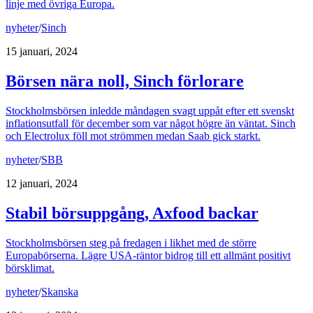
linje med övriga Europa.
nyheter
/
Sinch
15 januari, 2024
Börsen nära noll, Sinch förlorare
Stockholmsbörsen inledde måndagen svagt uppåt efter ett svenskt
inflationsutfall för december som var något högre än väntat. Sinch
och Electrolux föll mot strömmen medan Saab gick starkt.
nyheter
/
SBB
12 januari, 2024
Stabil börsuppgång, Axfood backar
Stockholmsbörsen steg på fredagen i likhet med de större
Europabörserna. Lägre USA-räntor bidrog till ett allmänt positivt
börsklimat.
nyheter
/
Skanska