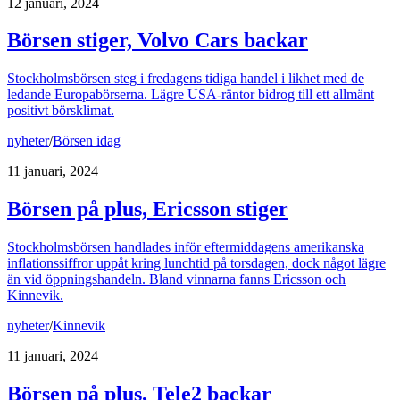
12 januari, 2024
Börsen stiger, Volvo Cars backar
Stockholmsbörsen steg i fredagens tidiga handel i likhet med de
ledande Europabörserna. Lägre USA-räntor bidrog till ett allmänt
positivt börsklimat.
nyheter
/
Börsen idag
11 januari, 2024
Börsen på plus, Ericsson stiger
Stockholmsbörsen handlades inför eftermiddagens amerikanska
inflationssiffror uppåt kring lunchtid på torsdagen, dock något lägre
än vid öppningshandeln. Bland vinnarna fanns Ericsson och
Kinnevik.
nyheter
/
Kinnevik
11 januari, 2024
Börsen på plus, Tele2 backar