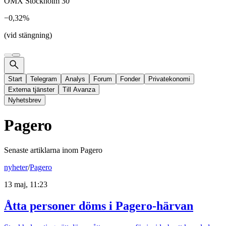
OMX Stockholm 30
−0,32%
(vid stängning)
Start
Telegram
Analys
Forum
Fonder
Privatekonomi
Externa tjänster
Till Avanza
Nyhetsbrev
Pagero
Senaste artiklarna inom
Pagero
nyheter
/
Pagero
13 maj, 11:23
Åtta personer döms i Pagero-härvan