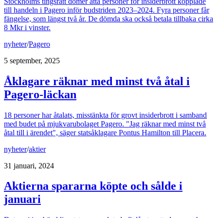
Stockholms tingsrätt dömer åtta personer för insiderbrott kopplade
till handeln i Pagero inför budstriden 2023–2024. Fyra personer får
fängelse, som längst två år. De dömda ska också betala tillbaka cirka
8 Mkr i vinster.
nyheter
/
Pagero
5 september, 2025
Åklagare räknar med minst två åtal i
Pagero-läckan
18 personer har åtalats, misstänkta för grovt insiderbrott i samband
med budet på mjukvarubolaget Pagero. "Jag räknar med minst två
åtal till i ärendet", säger statsåklagare Pontus Hamilton till Placera.
nyheter
/
aktier
31 januari, 2024
Aktierna spararna köpte och sålde i
januari