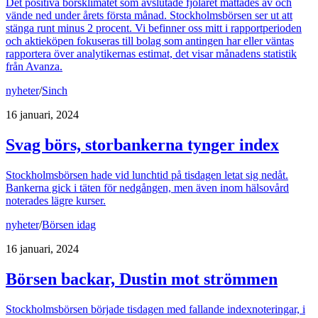
Det positiva börsklimatet som avslutade fjolåret mattades av och
vände ned under årets första månad. Stockholmsbörsen ser ut att
stänga runt minus 2 procent. Vi befinner oss mitt i rapportperioden
och aktieköpen fokuseras till bolag som antingen har eller väntas
rapportera över analytikernas estimat, det visar månadens statistik
från Avanza.
nyheter
/
Sinch
16 januari, 2024
Svag börs, storbankerna tynger index
Stockholmsbörsen hade vid lunchtid på tisdagen letat sig nedåt.
Bankerna gick i täten för nedgången, men även inom hälsovård
noterades lägre kurser.
nyheter
/
Börsen idag
16 januari, 2024
Börsen backar, Dustin mot strömmen
Stockholmsbörsen började tisdagen med fallande indexnoteringar, i