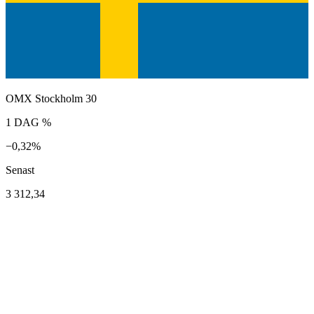
OMX Stockholm 30
1 DAG %
−0,32%
Senast
3 312,34