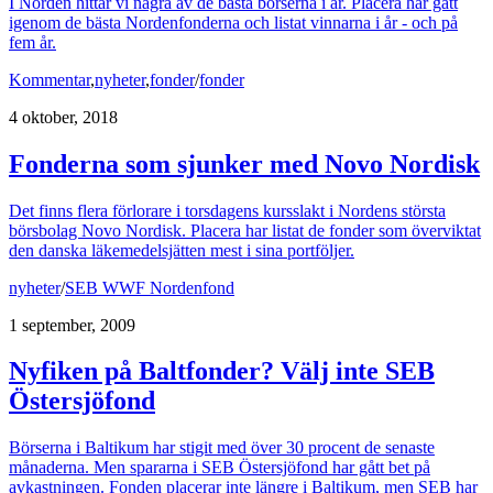
I Norden hittar vi några av de bästa börserna i år. Placera har gått
igenom de bästa Nordenfonderna och listat vinnarna i år - och på
fem år.
Kommentar
,
nyheter
,
fonder
/
fonder
4 oktober, 2018
Fonderna som sjunker med Novo Nordisk
Det finns flera förlorare i torsdagens kursslakt i Nordens största
börsbolag Novo Nordisk. Placera har listat de fonder som överviktat
den danska läkemedelsjätten mest i sina portföljer.
nyheter
/
SEB WWF Nordenfond
1 september, 2009
Nyfiken på Baltfonder? Välj inte SEB
Östersjöfond
Börserna i Baltikum har stigit med över 30 procent de senaste
månaderna. Men spararna i SEB Östersjöfond har gått bet på
avkastningen. Fonden placerar inte längre i Baltikum, men SEB har