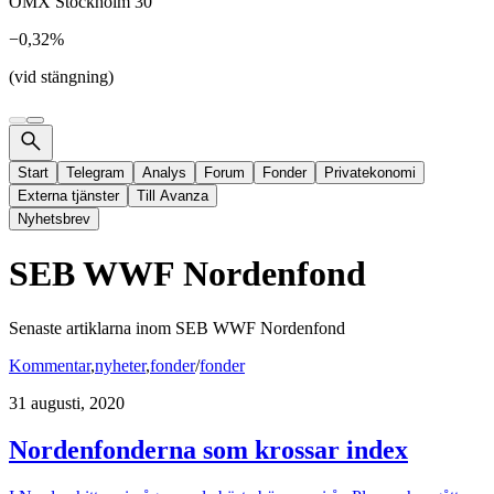
OMX Stockholm 30
−0,32%
(vid stängning)
Start
Telegram
Analys
Forum
Fonder
Privatekonomi
Externa tjänster
Till Avanza
Nyhetsbrev
SEB WWF Nordenfond
Senaste artiklarna inom
SEB WWF Nordenfond
Kommentar
,
nyheter
,
fonder
/
fonder
31 augusti, 2020
Nordenfonderna som krossar index