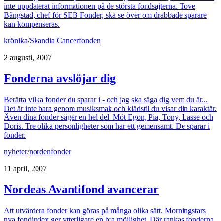
inte uppdaterat informationen på de största fondsajterna. Tove
Bångstad, chef för SEB Fonder, ska se över om drabbade sparare
kan kompenseras.
krönika
/
Skandia Cancerfonden
2 augusti, 2007
Fonderna avslöjar dig
Berätta vilka fonder du sparar i - och jag ska säga dig vem du är...
Det är inte bara genom musiksmak och klädstil du visar din karaktär.
Även dina fonder säger en hel del. Möt Egon, Pia, Tony, Lasse och
Doris. Tre olika personligheter som har ett gemensamt. De sparar i
fonder.
nyheter
/
nordenfonder
11 april, 2007
Nordeas Avantifond avancerar
Att utvärdera fonder kan göras på många olika sätt. Morningstars
nya fondindex ger ytterligare en bra möjlighet. Där rankas fonderna