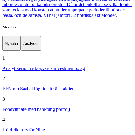
inbördes under olika tidsperioder. Då är det enkelt att se vilka fonder
som lyckas med konsten att under upprepade perioder tillhöra de
bästa, och de sämsta. Vi har jämfört 32 nordiska aktiefonder.
Mest läst
Nyheter
Analyser
1
Analytikern: Tre köpvärda investmentbolag
2
EFN om Saab: Hög tid att sälja aktien
3
Fondvinnare med banktung portfölj
4
Höjd riktkurs för Nibe