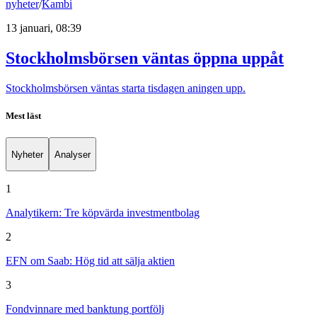
nyheter
/
Kambi
13 januari, 08:39
Stockholmsbörsen väntas öppna uppåt
Stockholmsbörsen väntas starta tisdagen aningen upp.
Mest läst
Nyheter
Analyser
1
Analytikern: Tre köpvärda investmentbolag
2
EFN om Saab: Hög tid att sälja aktien
3
Fondvinnare med banktung portfölj