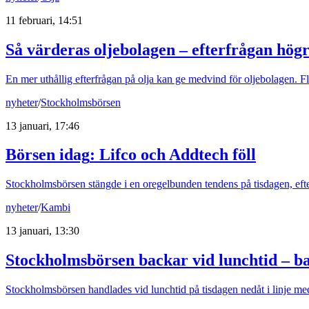
11 februari, 14:51
Så värderas oljebolagen – efterfrågan högr
En mer uthållig efterfrågan på olja kan ge medvind för oljebolagen. F
nyheter
/
Stockholmsbörsen
13 januari, 17:46
Börsen idag
:
Lifco och Addtech föll
Stockholmsbörsen stängde i en oregelbunden tendens på tisdagen, ef
nyheter
/
Kambi
13 januari, 13:30
Stockholmsbörsen backar vid lunchtid – ba
Stockholmsbörsen handlades vid lunchtid på tisdagen nedåt i linje m