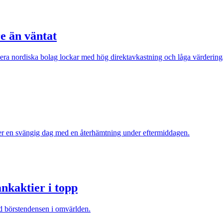
e än väntat
lera nordiska bolag lockar med hög direktavkastning och låga värdering
ter en svängig dag med en återhämtning under eftermiddagen.
nkaktier i topp
ed börstendensen i omvärlden.