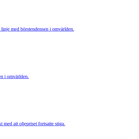
i linje med börstendensen i omvärlden.
en i omvärlden.
med att oljepriset fortsatte stiga.