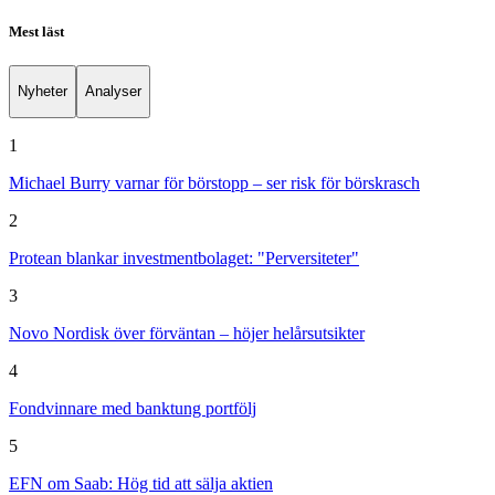
Mest läst
Nyheter
Analyser
1
Michael Burry varnar för börstopp – ser risk för börskrasch
2
Protean blankar investmentbolaget: "Perversiteter"
3
Novo Nordisk över förväntan – höjer helårsutsikter
4
Fondvinnare med banktung portfölj
5
EFN om Saab: Hög tid att sälja aktien