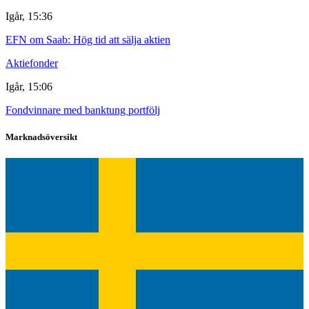
Igår, 15:36
EFN om Saab: Hög tid att sälja aktien
Aktiefonder
Igår, 15:06
Fondvinnare med banktung portfölj
Marknadsöversikt