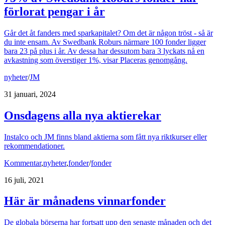
förlorat pengar i år
Går det åt fanders med sparkapitalet? Om det är någon tröst - så är
du inte ensam. Av Swedbank Roburs närmare 100 fonder ligger
bara 23 på plus i år. Av dessa har dessutom bara 3 lyckats nå en
avkastning som överstiger 1%, visar Placeras genomgång.
nyheter
/
JM
31 januari, 2024
Onsdagens alla nya aktierekar
Instalco och JM finns bland aktierna som fått nya riktkurser eller
rekommendationer.
Kommentar
,
nyheter
,
fonder
/
fonder
16 juli, 2021
Här är månadens vinnarfonder
De globala börserna har fortsatt upp den senaste månaden och det