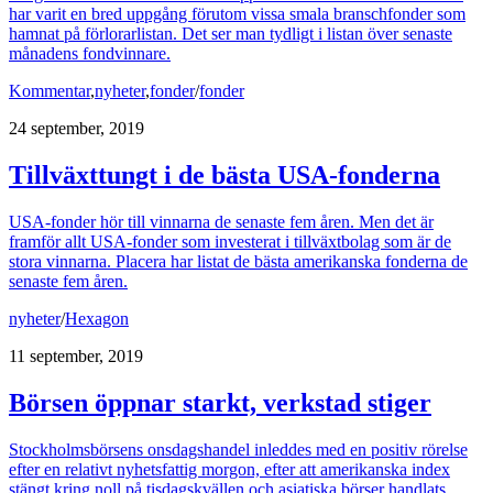
har varit en bred uppgång förutom vissa smala branschfonder som
hamnat på förlorarlistan. Det ser man tydligt i listan över senaste
månadens fondvinnare.
Kommentar
,
nyheter
,
fonder
/
fonder
24 september, 2019
Tillväxttungt i de bästa USA-fonderna
USA-fonder hör till vinnarna de senaste fem åren. Men det är
framför allt USA-fonder som investerat i tillväxtbolag som är de
stora vinnarna. Placera har listat de bästa amerikanska fonderna de
senaste fem åren.
nyheter
/
Hexagon
11 september, 2019
Börsen öppnar starkt, verkstad stiger
Stockholmsbörsens onsdagshandel inleddes med en positiv rörelse
efter en relativt nyhetsfattig morgon, efter att amerikanska index
stängt kring noll på tisdagskvällen och asiatiska börser handlats