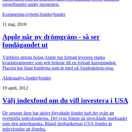
oregelbundet under morgonen.
Kommentar
,
nyheter
,
fonder
/
fonder
11 maj, 2018
Apple når ny drömgräns - så ser
fondägandet ut
Världens största bolag Apple har fortsatt leverera starka
kvartalsrapporter som gett bränsle till en fortsatt kursuppgång.
Placera har listat fonderna som är med på Appleaktiens-resa.
Aktieanalys
,
fonder
/
fonder
19 april, 2012
Välj indexfond om du vill investera i USA
De senaste åren har aktivt förvaltade fonder haft det svårt att
överträffa indexfonderna. Det syns främst på utvecklade marknader
som den amerikanska. Bland storbankernas USA-fonder är
indexfonder att föredra.