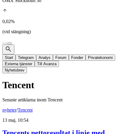
OMX Stockholm 30
0,02%
(vid stängning)
Start
Telegram
Analys
Forum
Fonder
Privatekonomi
Externa tjänster
Till Avanza
Nyhetsbrev
Tencent
Senaste artiklarna inom
Tencent
nyheter
/
Tencent
13 maj, 10:54
Tencents nettoresultat i linje med