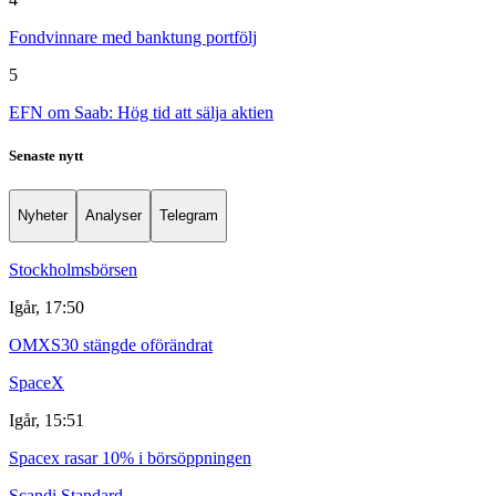
Fondvinnare med banktung portfölj
5
EFN om Saab: Hög tid att sälja aktien
Senaste nytt
Nyheter
Analyser
Telegram
Stockholmsbörsen
Igår, 17:50
OMXS30 stängde oförändrat
SpaceX
Igår, 15:51
Spacex rasar 10% i börsöppningen
Scandi Standard