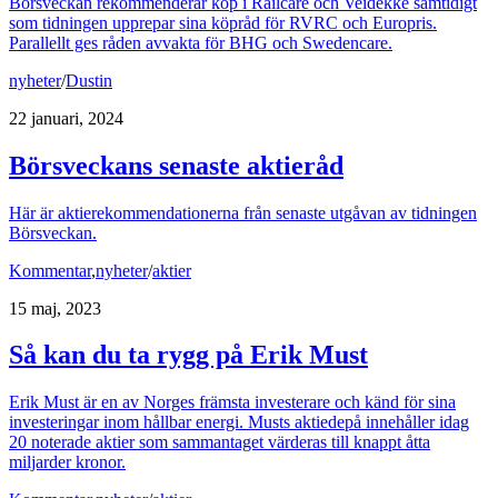
Börsveckan rekommenderar köp i Railcare och Veidekke samtidigt
som tidningen upprepar sina köpråd för RVRC och Europris.
Parallellt ges råden avvakta för BHG och Swedencare.
nyheter
/
Dustin
22 januari, 2024
Börsveckans senaste aktieråd
Här är aktierekommendationerna från senaste utgåvan av tidningen
Börsveckan.
Kommentar
,
nyheter
/
aktier
15 maj, 2023
Så kan du ta rygg på Erik Must
Erik Must är en av Norges främsta investerare och känd för sina
investeringar inom hållbar energi. Musts aktiedepå innehåller idag
20 noterade aktier som sammantaget värderas till knappt åtta
miljarder kronor.