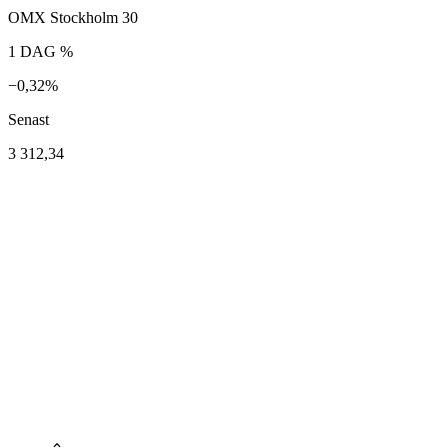
OMX Stockholm 30
1 DAG %
−0,32%
Senast
3 312,34