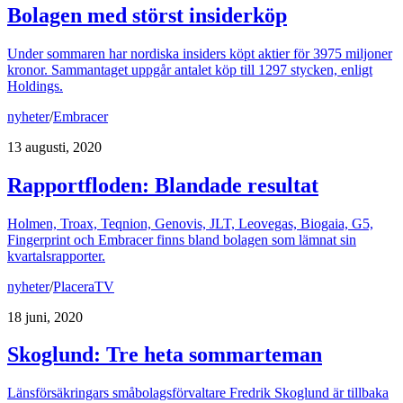
Bolagen med störst insiderköp
Under sommaren har nordiska insiders köpt aktier för 3975 miljoner
kronor. Sammantaget uppgår antalet köp till 1297 stycken, enligt
Holdings.
nyheter
/
Embracer
13 augusti, 2020
Rapportfloden: Blandade resultat
Holmen, Troax, Teqnion, Genovis, JLT, Leovegas, Biogaia, G5,
Fingerprint och Embracer finns bland bolagen som lämnat sin
kvartalsrapporter.
nyheter
/
PlaceraTV
18 juni, 2020
Skoglund: Tre heta sommarteman
Länsförsäkringars småbolagsförvaltare Fredrik Skoglund är tillbaka