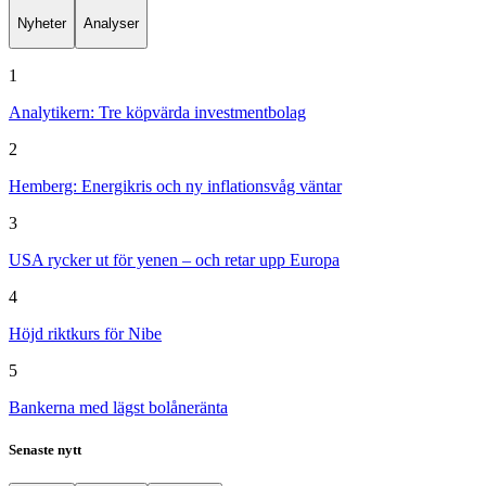
Nyheter
Analyser
1
Analytikern: Tre köpvärda investmentbolag
2
Hemberg: Energikris och ny inflationsvåg väntar
3
USA rycker ut för yenen – och retar upp Europa
4
Höjd riktkurs för Nibe
5
Bankerna med lägst bolåneränta
Senaste nytt