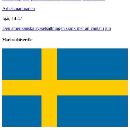
Arbetsmarknaden
Igår, 14:47
Den amerikanska sysselsättningen sjönk mer än väntat i juli
Marknadsöversikt