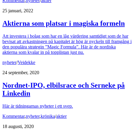
Kommentar
,
nyheter
/
aktier
25 januari, 2022
Aktierna som platsar i magiska formeln
Att investera i bolag som har en låg värdering samtidigt som de har
bevisat att avkastningen på kapitalet är hög är nyckeln till framgång i
den populära strategin ”Magic Formula”. Här är de nordiska
aktierna som kvalar in på topplistan just nu.
nyheter
/
Veidekke
24 september, 2020
Nordnet-IPO, elbilsrace och Serneke på
Linkedin
Här är tidningarnas nyheter i ett svep.
Kommentar
,
nyheter
,
krönika
/
aktier
18 augusti, 2020