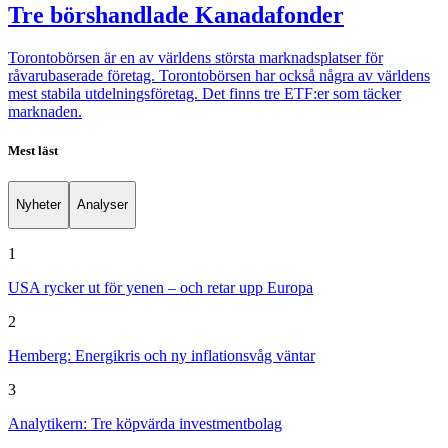
Tre börshandlade Kanadafonder
Torontobörsen är en av världens största marknadsplatser för
råvarubaserade företag. Torontobörsen har också några av världens
mest stabila utdelningsföretag. Det finns tre ETF:er som täcker
marknaden.
Mest läst
Nyheter
Analyser
1
USA rycker ut för yenen – och retar upp Europa
2
Hemberg: Energikris och ny inflationsvåg väntar
3
Analytikern: Tre köpvärda investmentbolag