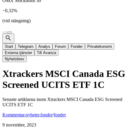
OMX Stockholm 30
−0,32%
(vid stängning)
Start
Telegram
Analys
Forum
Fonder
Privatekonomi
Externa tjänster
Till Avanza
Nyhetsbrev
Xtrackers MSCI Canada ESG
Screened UCITS ETF 1C
Senaste artiklarna inom
Xtrackers MSCI Canada ESG Screened
UCITS ETF 1C
Kommentar
,
nyheter
,
fonder
/
fonder
9 november, 2023