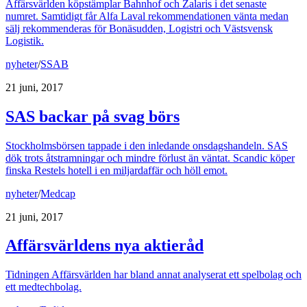
Affärsvärlden köpstämplar Bahnhof och Zalaris i det senaste
numret. Samtidigt får Alfa Laval rekommendationen vänta medan
sälj rekommenderas för Bonäsudden, Logistri och Västsvensk
Logistik.
nyheter
/
SSAB
21 juni, 2017
SAS backar på svag börs
Stockholmsbörsen tappade i den inledande onsdagshandeln. SAS
dök trots åtstramningar och mindre förlust än väntat. Scandic köper
finska Restels hotell i en miljardaffär och höll emot.
nyheter
/
Medcap
21 juni, 2017
Affärsvärldens nya aktieråd
Tidningen Affärsvärlden har bland annat analyserat ett spelbolag och
ett medtechbolag.