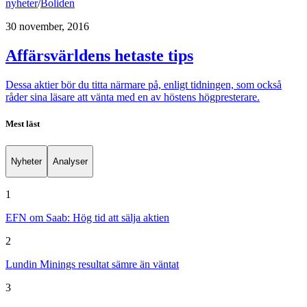
nyheter
/
Boliden
30 november, 2016
Affärsvärldens hetaste tips
Dessa aktier bör du titta närmare på, enligt tidningen, som också
råder sina läsare att vänta med en av höstens högpresterare.
Mest läst
Nyheter
Analyser
1
EFN om Saab: Hög tid att sälja aktien
2
Lundin Minings resultat sämre än väntat
3