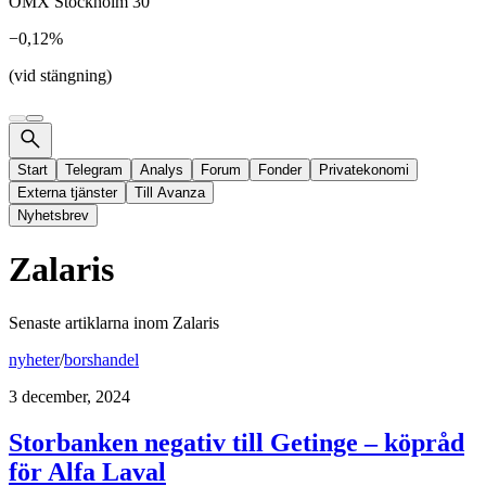
OMX Stockholm 30
−0,12%
(vid stängning)
Start
Telegram
Analys
Forum
Fonder
Privatekonomi
Externa tjänster
Till Avanza
Nyhetsbrev
Zalaris
Senaste artiklarna inom
Zalaris
nyheter
/
borshandel
3 december, 2024
Storbanken negativ till Getinge – köpråd
för Alfa Laval