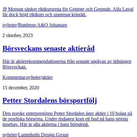
JP Morgan sänker riktkurserna för Getinge och Genmab. Alfa Laval
får dock höjd riktkurs och upprepat köpråd.
nyheter
/
Brødrene A&O Johansen
2 oktober, 2023
Börsveckans senaste aktieråd
Här är aktierekommendationerna från senaste utgåvan av tidningen
Börsveckan.
Kommentar
,
nyheter
/
aktier
15 december, 2020
Petter Stordalens börsportfölj
Den norske entreprenören Petter Stordalen äger aktier i 10 bolag på
de nordiska börserna. Under tisdagen kom ett bud på hans största
innehav. Här är alla aktierna i hans börsdepå.
nyheter
/
Lammhults Design Group