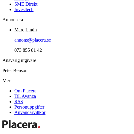
SME Direkt
Investtech
Annonsera
Marc Lindh
annons@placera.se
073 855 81 42
Ansvarig utgivare
Peter Benson
Mer
Om Placera
Till Avanza
RSS
Personuppgifter
Användarvillkor