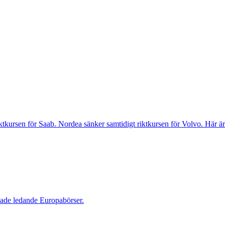
tkursen för Saab. Nordea sänker samtidigt riktkursen för Volvo. Här är
lade ledande Europabörser.