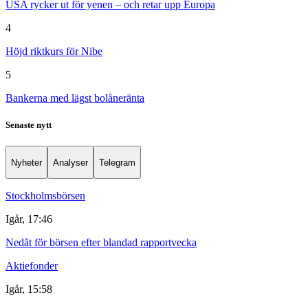
USA rycker ut för yenen – och retar upp Europa
4
Höjd riktkurs för Nibe
5
Bankerna med lägst bolåneränta
Senaste nytt
Nyheter
Analyser
Telegram
Stockholmsbörsen
Igår, 17:46
Nedåt för börsen efter blandad rapportvecka
Aktiefonder
Igår, 15:58