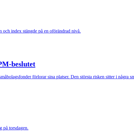
 och index stängde på en oförändrad nivå.
PM-beslutet
bolagsfonder förlorar sina platser. Den största risken sitter i några små 
g på torsdagen.