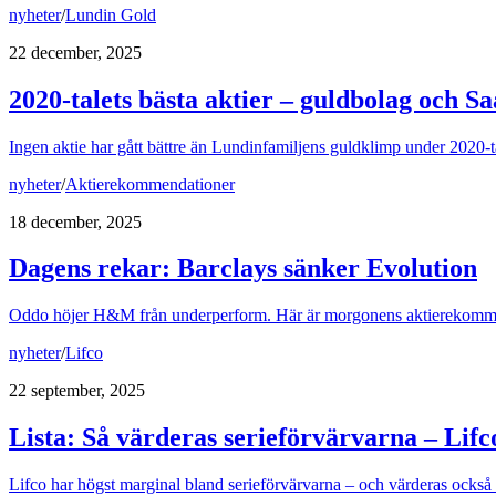
nyheter
/
Lundin Gold
22 december, 2025
2020-talets bästa aktier – guldbolag och Sa
Ingen aktie har gått bättre än Lundinfamiljens guldklimp under 2020-t
nyheter
/
Aktierekommendationer
18 december, 2025
Dagens rekar: Barclays sänker Evolution
Oddo höjer H&M från underperform. Här är morgonens aktierekomm
nyheter
/
Lifco
22 september, 2025
Lista: Så värderas serieförvärvarna – Lif
Lifco har högst marginal bland serieförvärvarna – och värderas ocks