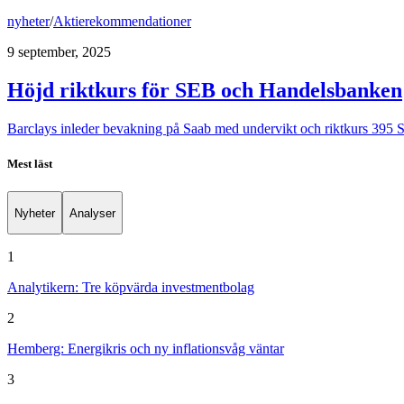
nyheter
/
Aktierekommendationer
9 september, 2025
Höjd riktkurs för SEB och Handelsbanken
Barclays inleder bevakning på Saab med undervikt och riktkurs 395
Mest läst
Nyheter
Analyser
1
Analytikern: Tre köpvärda investmentbolag
2
Hemberg: Energikris och ny inflationsvåg väntar
3