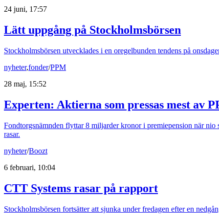
24 juni, 17:57
Lätt uppgång på Stockholmsbörsen
Stockholmsbörsen utvecklades i en oregelbunden tendens på onsdagen
nyheter
,
fonder
/
PPM
28 maj, 15:52
Experten: Aktierna som pressas mest av P
Fondtorgsnämnden flyttar 8 miljarder kronor i premiepension när nio små
rasar.
nyheter
/
Boozt
6 februari, 10:04
CTT Systems rasar på rapport
Stockholmsbörsen fortsätter att sjunka under fredagen efter en nedgån