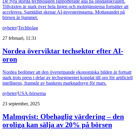
De fyra största techbolagen rapporterade alla på onsdagskvällen.
Tillväxten är stark över hela linjen och molntjänsterna fortsätter att
accelerera. Samtidigt skenar AI-investeringarna. Mottagandet på
börsen är ljummet.
nyheter
/
Techbolag
27 februari, 11:31
Nordea överviktar techsektor efter AI-
oron
Nordea bedömer att den övergripande ekonomiska bilden är fortsatt
stark trots press i delar av techsegmentet kopplat till oro för artificiell
intelligens, framgår av bankens marknadssyn för mars.
nyheter
/
USA-börserna
23 september, 2025
Malmqvist: Obehaglig värdering – den
oroliga kan sälja av 20% på börsen