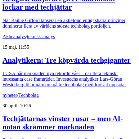
lockar med techjättar
När Baillie Gifford lanserar en aktiefond enligt sharia-principer
dominerar flera av världens största techbolag portföljen.
Aktieanalys
/
teknisk-analys
15 maj, 11:55
Analytikern: Tre köpvärda techgiganter
I USA når marknaden nya rekordnivåer – där flera tekniskt
intressanta case framträder. Investtechs analytiker Lars-Göran
Westerberg tittar närmare på tre techbolag med fortsatt uppsida.
nyheter
/
Techbolag
30 april, 10:26
Techjättarnas vinster rusar – men AI-
notan skrämmer marknaden