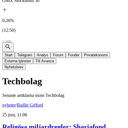
OMX Stockholm 30
0,26%
(12:50)
Start
Telegram
Analys
Forum
Fonder
Privatekonomi
Externa tjänster
Till Avanza
Nyhetsbrev
Techbolag
Senaste artiklarna inom
Techbolag
nyheter
/
Baillie Gifford
25 juni, 11:06
Religösa miljardregler: Shariafond