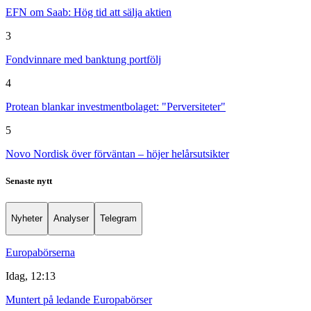
EFN om Saab: Hög tid att sälja aktien
3
Fondvinnare med banktung portfölj
4
Protean blankar investmentbolaget: "Perversiteter"
5
Novo Nordisk över förväntan – höjer helårsutsikter
Senaste nytt
Nyheter
Analyser
Telegram
Europabörserna
Idag, 12:13
Muntert på ledande Europabörser