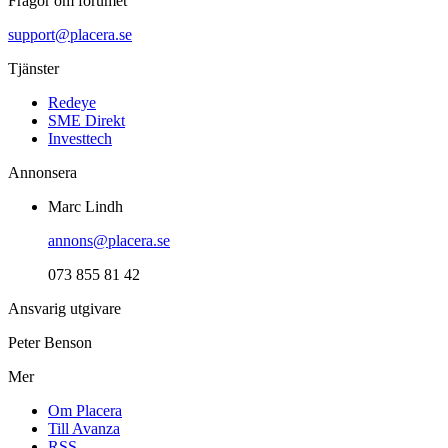
Frågor om forumet
support@placera.se
Tjänster
Redeye
SME Direkt
Investtech
Annonsera
Marc Lindh
annons@placera.se
073 855 81 42
Ansvarig utgivare
Peter Benson
Mer
Om Placera
Till Avanza
RSS