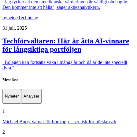
"Jag tycker att den amerikanska värderingen är väldigt obehaglig.
Den kommer inte att hålla", säger aktieanalytikern.
nyheter
/
Techbolag
31 juli, 2025
Techförvaltaren: Här är åtta AI-vinnare
för långsiktiga portföljen
"Bolagen kan fortsätta växa i många år och då är de inte speciellt
dyra."
Mest läst
Nyheter
Analyser
1
Michael Burry varnar för börstopp – ser risk för börskrasch
2