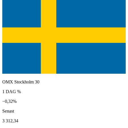
OMX Stockholm 30
1 DAG %
−0,32%
Senast
3 312,34