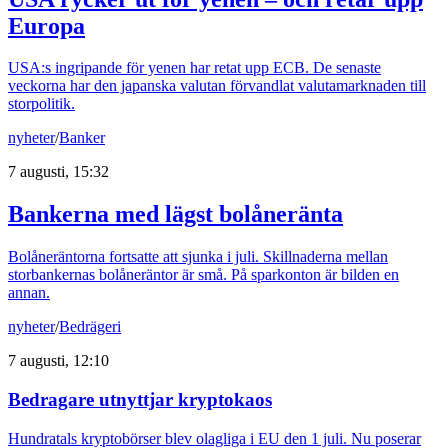
Europa
USA:s ingripande för yenen har retat upp ECB. De senaste
veckorna har den japanska valutan förvandlat valutamarknaden till
storpolitik.
nyheter
/
Banker
7 augusti, 15:32
Bankerna med lägst bolåneränta
Bolåneräntorna fortsatte att sjunka i juli. Skillnaderna mellan
storbankernas bolåneräntor är små. På sparkonton är bilden en
annan.
nyheter
/
Bedrägeri
7 augusti, 12:10
Bedragare utnyttjar kryptokaos
Hundratals kryptobörser blev olagliga i EU den 1 juli. Nu poserar