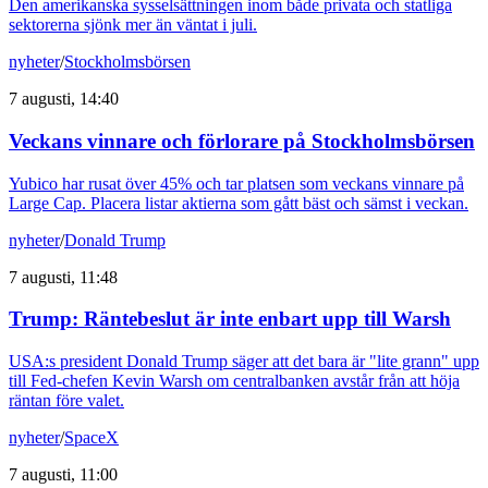
Den amerikanska sysselsättningen inom både privata och statliga
sektorerna sjönk mer än väntat i juli.
nyheter
/
Stockholmsbörsen
7 augusti, 14:40
Veckans vinnare och förlorare på Stockholmsbörsen
Yubico har rusat över 45% och tar platsen som veckans vinnare på
Large Cap. Placera listar aktierna som gått bäst och sämst i veckan.
nyheter
/
Donald Trump
7 augusti, 11:48
Trump: Räntebeslut är inte enbart upp till Warsh
USA:s president Donald Trump säger att det bara är "lite grann" upp
till Fed-chefen Kevin Warsh om centralbanken avstår från att höja
räntan före valet.
nyheter
/
SpaceX
7 augusti, 11:00