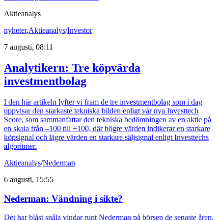
Aktieanalys
nyheter
,
Aktieanalys
/
Investor
7 augusti, 08:11
Analytikern: Tre köpvärda
investmentbolag
I den här artikeln lyfter vi fram de tre investmentbolag som i dag
uppvisar den starkaste tekniska bilden enligt vår nya Investtech
Score, som sammanfattar den tekniska bedömningen av en aktie på
en skala från –100 till +100, där högre värden indikerar en starkare
köpsignal och lägre värden en starkare säljsignal enligt Investtechs
algoritmer.
Aktieanalys
/
Nederman
6 augusti, 15:55
Nederman: Vändning i sikte?
Det har blåst snåla vindar runt Nederman på börsen de senaste åren.