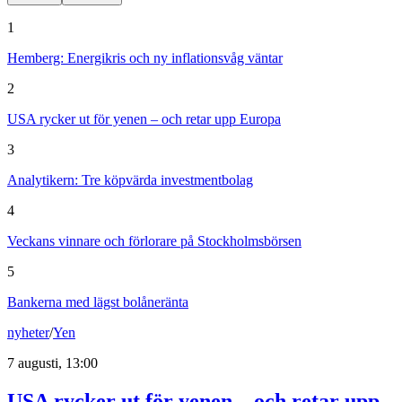
1
Hemberg: Energikris och ny inflationsvåg väntar
2
USA rycker ut för yenen – och retar upp Europa
3
Analytikern: Tre köpvärda investmentbolag
4
Veckans vinnare och förlorare på Stockholmsbörsen
5
Bankerna med lägst bolåneränta
nyheter
/
Yen
7 augusti, 13:00
USA rycker ut för yenen – och retar upp