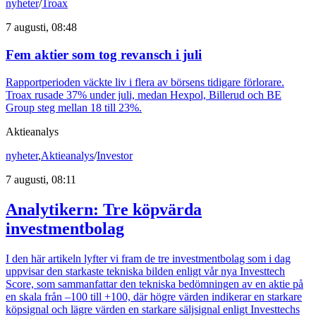
nyheter
/
Troax
7 augusti, 08:48
Fem aktier som tog revansch i juli
Rapportperioden väckte liv i flera av börsens tidigare förlorare.
Troax rusade 37% under juli, medan Hexpol, Billerud och BE
Group steg mellan 18 till 23%.
Aktieanalys
nyheter
,
Aktieanalys
/
Investor
7 augusti, 08:11
Analytikern: Tre köpvärda
investmentbolag
I den här artikeln lyfter vi fram de tre investmentbolag som i dag
uppvisar den starkaste tekniska bilden enligt vår nya Investtech
Score, som sammanfattar den tekniska bedömningen av en aktie på
en skala från –100 till +100, där högre värden indikerar en starkare
köpsignal och lägre värden en starkare säljsignal enligt Investtechs