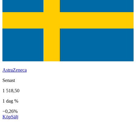
AstraZeneca
Senast
1 518,50
1 dag %
−0,26%
Köp
Sälj