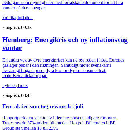
bedragare som myndigheter med förfalskade dokument för att lura
kunder på deras pengar.
krönika
/
Inflation
7 augusti, 09:38
Hemberg: Energikris och ny inflationsvåg
väntar
En andra våg av dyra energipriser kan nå oss redan i höst. Europas
gaslager pekar i den riktningen. Samtidigt möter svenskarna
besvärligt höga elpriser, fyra kronor dyrare bensin och att
matpriserna tickar uppåt.
nyheter
/
Troax
7 augusti, 08:48
Fem aktier som tog revansch i juli
Rapportperioden väckte liv i flera av börsens tidigare förlorare.
Troax rusade 37% under juli, medan Hexpol, Billerud och BE
Group steg mellan 18 till 23%.