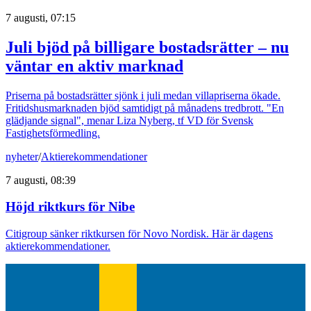
7 augusti, 07:15
Juli bjöd på billigare bostadsrätter – nu
väntar en aktiv marknad
Priserna på bostadsrätter sjönk i juli medan villapriserna ökade.
Fritidshusmarknaden bjöd samtidigt på månadens tredbrott. "En
glädjande signal", menar Liza Nyberg, tf VD för Svensk
Fastighetsförmedling.
nyheter
/
Aktierekommendationer
7 augusti, 08:39
Höjd riktkurs för Nibe
Citigroup sänker riktkursen för Novo Nordisk. Här är dagens
aktierekommendationer.