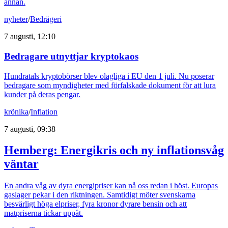
annan.
nyheter
/
Bedrägeri
7 augusti, 12:10
Bedragare utnyttjar kryptokaos
Hundratals kryptobörser blev olagliga i EU den 1 juli. Nu poserar
bedragare som myndigheter med förfalskade dokument för att lura
kunder på deras pengar.
krönika
/
Inflation
7 augusti, 09:38
Hemberg: Energikris och ny inflationsvåg
väntar
En andra våg av dyra energipriser kan nå oss redan i höst. Europas
gaslager pekar i den riktningen. Samtidigt möter svenskarna
besvärligt höga elpriser, fyra kronor dyrare bensin och att
matpriserna tickar uppåt.