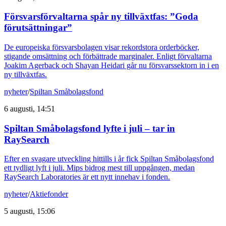
Försvarsförvaltarna spår ny tillväxtfas: ”Goda
förutsättningar”
De europeiska försvarsbolagen visar rekordstora orderböcker,
stigande omsättning och förbättrade marginaler. Enligt förvaltarna
Joakim Agerback och Shayan Heidari går nu försvarssektorn in i en
ny tillväxtfas.
nyheter
/
Spiltan Småbolagsfond
6 augusti, 14:51
Spiltan Småbolagsfond lyfte i juli – tar in
RaySearch
Efter en svagare utveckling hittills i år fick Spiltan Småbolagsfond
ett tydligt lyft i juli. Mips bidrog mest till uppgången, medan
RaySearch Laboratories är ett nytt innehav i fonden.
nyheter
/
Aktiefonder
5 augusti, 15:06