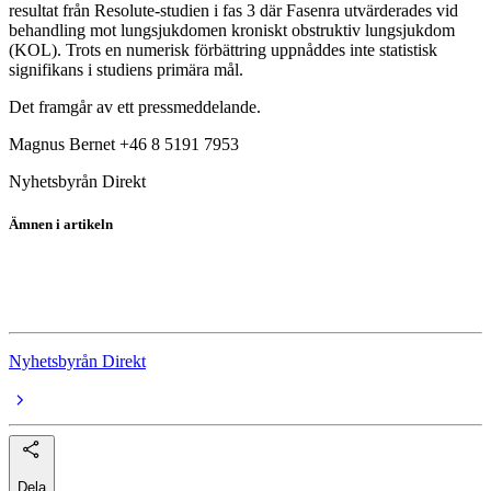
resultat från Resolute-studien i fas 3 där Fasenra utvärderades vid
behandling mot lungsjukdomen kroniskt obstruktiv lungsjukdom
(KOL). Trots en numerisk förbättring uppnåddes inte statistisk
signifikans i studiens primära mål.
Det framgår av ett pressmeddelande.
Magnus Bernet +46 8 5191 7953
Nyhetsbyrån Direkt
Ämnen i artikeln
Astra Zeneca
AstraZeneca ADR
Nyhetsbyrån Direkt
Dela