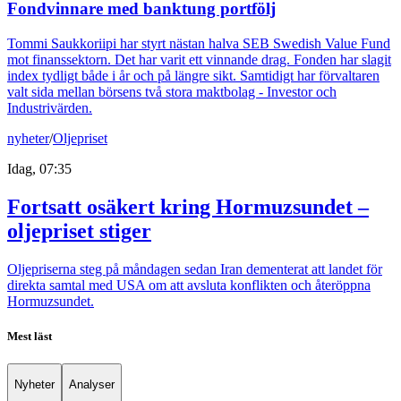
Fondvinnare med banktung portfölj
Tommi Saukkoriipi har styrt nästan halva SEB Swedish Value Fund
mot finanssektorn. Det har varit ett vinnande drag. Fonden har slagit
index tydligt både i år och på längre sikt. Samtidigt har förvaltaren
valt sida mellan börsens två stora maktbolag - Investor och
Industrivärden.
nyheter
/
Oljepriset
Idag, 07:35
Fortsatt osäkert kring Hormuzsundet –
oljepriset stiger
Oljepriserna steg på måndagen sedan Iran dementerat att landet för
direkta samtal med USA om att avsluta konflikten och återöppna
Hormuzsundet.
Mest läst
Nyheter
Analyser