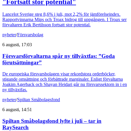
"Fortsatt stor potential"
Lancelot Sverige steg 8,6% i juli, mot 2,2% för jämförelseindex.
Rapportvinnarna Mips och Troax bidrog till uppgången. I Troax ser
förvaltaren Erik Bertilsson fortsatt stor potential.
nyheter
/
Försvarsbolag
6 augusti, 17:03
Försvarsförvaltarna spår ny tillväxtfas: ”Goda
förutsättningar”
De europeiska försvarsbolagen visar rekordstora orderböcker,
stigande omsättning och förbättrade marginaler. Enligt förvaltarna
Joakim Agerback och Shayan Heidari går nu försvarssektorn in i en
ny tillväxtfas.
nyheter
/
Spiltan Småbolagsfond
6 augusti, 14:51
Spiltan Småbolagsfond lyfte i juli – tar in
RaySearch