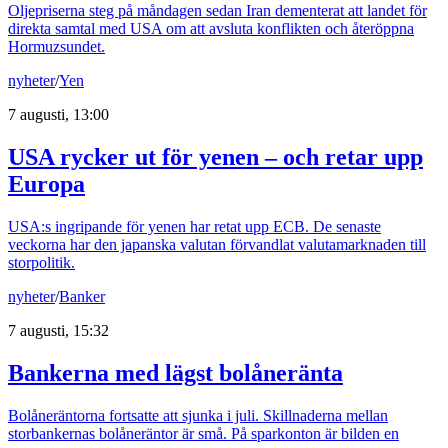
Oljepriserna steg på måndagen sedan Iran dementerat att landet för
direkta samtal med USA om att avsluta konflikten och återöppna
Hormuzsundet.
nyheter
/
Yen
7 augusti, 13:00
USA rycker ut för yenen – och retar upp
Europa
USA:s ingripande för yenen har retat upp ECB. De senaste
veckorna har den japanska valutan förvandlat valutamarknaden till
storpolitik.
nyheter
/
Banker
7 augusti, 15:32
Bankerna med lägst bolåneränta
Bolåneräntorna fortsatte att sjunka i juli. Skillnaderna mellan
storbankernas bolåneräntor är små. På sparkonton är bilden en