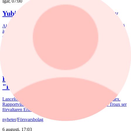
Igår, 07:00
Yubico: Värderingen ställer höga krav
Aktien har rusat 45% efter torsdagens starka kvartalsrapport. Ändå
är vi inte helt säkra på om detta verkligen var vändningen för
cybersäkerhetsbolaget.
Fonder
nyheter
,
fonder
/
Aktiefonder
7 augusti, 15:58
Förvaltaren efter Troax rusning:
"Fortsatt stor potential"
Lancelot Sverige steg 8,6% i juli, mot 2,2% för jämförelseindex.
Rapportvinnarna Mips och Troax bidrog till uppgången. I Troax ser
förvaltaren Erik Bertilsson fortsatt stor potential.
nyheter
/
Försvarsbolag
6 augusti, 17:03