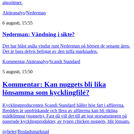
algoritmer.
Aktieanalys
/
Nederman
6 augusti, 15:55
Nederman: Vändning i sikte?
Det har blåst snåla vindar runt Nederman på börsen de senaste åren.
Det är bara delvis befogat av den tuffa marknaden.
Kommentar
,
Aktieanalys
/
Scandi Standard
5 augusti, 15:50
Kommentar: Kan nuggets bli lika
lönsamma som kycklingfilé?
Kycklingproducenten Scandi Standard håller hög fart i affärerna.
Bredden är uppfriskande och flera av affärerna kan bli riktiga
guldklimpar (nuggets). Fast då vill det till att just storsatsningen på
panerade kycklingprodukter, av typen chicken nuggets, blir lönsam.
nyheter
/
Bostadsmarknad