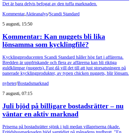
Det är bara delvis befogat av den tuffa marknaden.
Kommentar
,
Aktieanalys
/
Scandi Standard
5 augusti, 15:50
Kommentar: Kan nuggets bli lika
lönsamma som kycklingfilé?
Kycklingproducenten Scandi Standard håller hög fart i affärerna.
Bredden är uppfriskande och flera av affärerna kan bli riktiga
guldklimpar (nuggets). Fast då vill det till att just storsatsningen på
panerade kycklingprodukter, av typen chicken nuggets, blir lönsam.
nyheter
/
Bostadsmarknad
7 augusti, 07:15
Juli bjöd på billigare bostadsrätter – nu
väntar en aktiv marknad
Priserna på bostadsrätter sjönk i juli medan villapriserna ökade.
Fritidshusmarknaden bjöd samtidigt på månadens tredbrott. "En