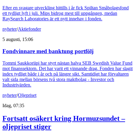
Efter en svagare utveckling hittills i år fick Spiltan Småbolagsfond
ett tydligt lyft i juli. Mips bidrog mest till uppgången, medan
RaySearch Laboratories är ett nytt innehav i fonden.
nyheter
/
Aktiefonder
5 augusti, 15:06
Fondvinnare med banktung portfölj
Tommi Saukkoriipi har styrt nästan halva SEB Swedish Value Fund
mot finanssektorn. Det har varit ett vinnande drag. Fonden har slagit
index tydligt både i år och på längre sikt. Samtidigt har förvaltaren
valt sida mellan börsens två stora maktbolag - Investor och
Industrivärden.
nyheter
/
Oljepriset
Idag, 07:35
Fortsatt osäkert kring Hormuzsundet –
oljepriset stiger