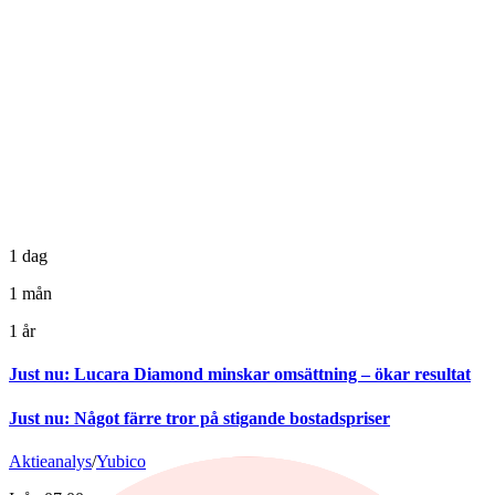
1 dag
1 mån
1 år
Just nu
:
Lucara Diamond minskar omsättning – ökar resultat
Just nu
:
Något färre tror på stigande bostadspriser
Aktieanalys
/
Yubico