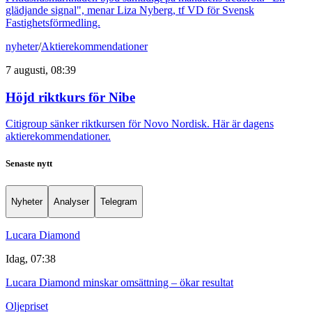
glädjande signal", menar Liza Nyberg, tf VD för Svensk
Fastighetsförmedling.
nyheter
/
Aktierekommendationer
7 augusti, 08:39
Höjd riktkurs för Nibe
Citigroup sänker riktkursen för Novo Nordisk. Här är dagens
aktierekommendationer.
Senaste nytt
Nyheter
Analyser
Telegram
Lucara Diamond
Idag, 07:38
Lucara Diamond minskar omsättning – ökar resultat
Oljepriset