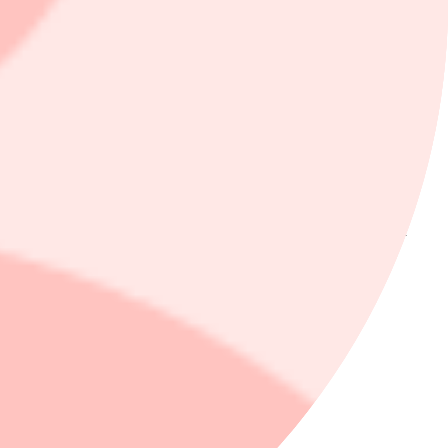
6 miljarder kronor, från det amerikanska energidepartementet för
re-fabrik och Indiana Transmission-fabrik i Kokomo, Indiana, för
vilket ska öka kapaciteten att tillverka elbilar med en miljon fordon