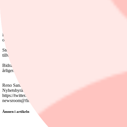
11 juli, 2024
Dela
Biltillverkarna General Motors, GM och Chryslers moderbolag Stellant
ombyggnad av fabriker för produktion av elbilar och komponenter. De
Stödet omfattar 500 miljoner dollar till GM:s Lansing Grand River fab
tillverkning av elbilar respektive elbilskomponenter.
Bidragen ingår i en större satsning på totalt 1,7 miljarder dollar som syf
årligen. Satsningen väntas också bevara 15 000 befintliga jobb och s
Reno Santic
Nyhetsbyrån Finwire
https://twitter.com/finwire
newsroom@finwire.se
Ämnen i artikeln
Stellantis