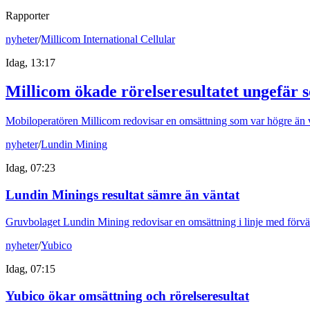
Rapporter
nyheter
/
Millicom International Cellular
Idag, 13:17
Millicom ökade rörelseresultatet ungefär 
Mobiloperatören Millicom redovisar en omsättning som var högre än v
nyheter
/
Lundin Mining
Idag, 07:23
Lundin Minings resultat sämre än väntat
Gruvbolaget Lundin Mining redovisar en omsättning i linje med förvän
nyheter
/
Yubico
Idag, 07:15
Yubico ökar omsättning och rörelseresultat