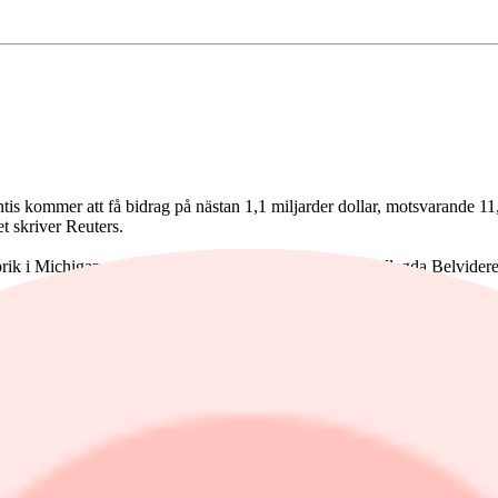
is kommer att få bidrag på nästan 1,1 miljarder dollar, motsvarande 11,
t skriver Reuters.
rik i Michigan och 585 miljoner dollar till Stellantis nedlagda Belvide
tar till att hjälpa till med omvandlingen av 11 fabriker i åtta delstater, 
kapa 3 000 nya.