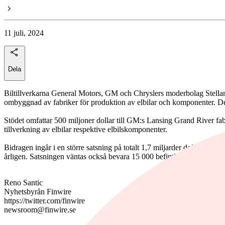
11 juli, 2024
Dela
Biltillverkarna General Motors, GM och Chryslers moderbolag Stellant
ombyggnad av fabriker för produktion av elbilar och komponenter. De
Stödet omfattar 500 miljoner dollar till GM:s Lansing Grand River fab
tillverkning av elbilar respektive elbilskomponenter.
Bidragen ingår i en större satsning på totalt 1,7 miljarder dollar som syf
årligen. Satsningen väntas också bevara 15 000 befintliga jobb och s
Reno Santic
Nyhetsbyrån Finwire
https://twitter.com/finwire
newsroom@finwire.se