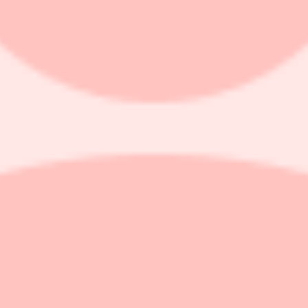
is kommer att få bidrag på nästan 1,1 miljarder dollar, motsvarande 11,
t skriver Reuters.
rik i Michigan och 585 miljoner dollar till Stellantis nedlagda Belvide
tar till att hjälpa till med omvandlingen av 11 fabriker i åtta delstater, 
kapa 3 000 nya.