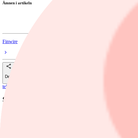
Ämnen i artikeln
Stellantis
General Motors
Finwire
Dela
telegram
/
Stellantis
Stellantis och General Motors får miljard
Finwire