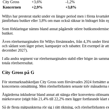
City Gross
+3,6%
-1,2%
Koncernen
+2,9%
+3,8%
Willys har presterat starkt under en längre period men i första kvarta
jämförbara butiker eller 3,8% om man också räknar in bidraget från n
Som förklaringar nämns bland annat pågående större butiksmoderniseringa
butiker.
Även rörelsemarginalen för Willys försämrades, från 4,3% under första 
och sådant som lägre priser, kampanjer och rabatter. Ett exempel är att
december 2027).
I alla andra segment var rörelsemarginalen stabil eller högre än samm
totala rörelseresultat.
City Gross på G
För stormarknadskedjan City Gross som förvärvades 2024 fortsätter ans
koncernens omsättning. Men rörelseförlusten senaste tolv månaderna u
Åtgärderna inkluderar bland annat att stänga eller konvertera olönsamma
märkesvaror (stigit från 21,4% till 22,2% men ligger fortfarande kl
Så de flesta mätpunkterna rör sig i rätt riktning, och rörelseförlusten 