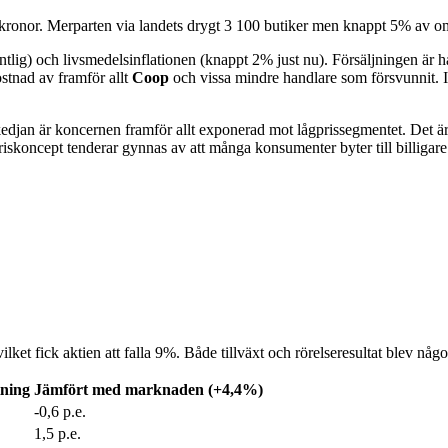
ronor. Merparten via landets drygt 3 100 butiker men knappt 5% av om
ig) och livsmedelsinflationen (knappt 2% just nu). Försäljningen är hår
stnad av framför allt
Coop
och vissa mindre handlare som försvunnit. I
kedjan är koncernen framför allt exponerad mot lågprissegmentet. Det 
iskoncept tenderar gynnas av att många konsumenter byter till billigare 
ilket fick aktien att falla 9%. Både tillväxt och rörelseresultat blev någ
tning
Jämfört med marknaden (+4,4%)
-0,6 p.e.
1,5 p.e.