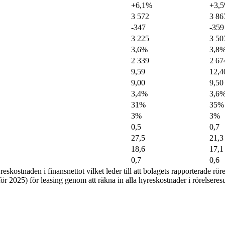
+6,1%
+3,
3 572
3 86
-347
-359
3 225
3 50
3,6%
3,8
2 339
2 67
9,59
12,4
9,00
9,50
3,4%
3,6
31%
35%
3%
3%
0,5
0,7
27,5
21,3
18,6
17,1
0,7
0,6
ostnaden i finansnettot vilket leder till att bolagets rapporterade rörel
 för 2025) för leasing genom att räkna in alla hyreskostnader i rörelseres