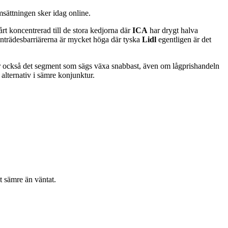
sättningen sker idag online.
t koncentrerad till de stora kedjorna där
ICA
har drygt halva
nträdesbarriärerna är mycket höga där tyska
Lidl
egentligen är det
är också det segment som sägs växa snabbast, även om lågprishandeln
alternativ i sämre konjunktur.
ot sämre än väntat.