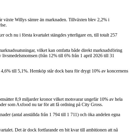
m år växte Willys sämre än marknaden. Tillväxten blev 2,2% i
lse.
ch nu i första kvartalet stängdes ytterligare en, till totalt 257
e marknadssatsningar, vilket kan omfatta både direkt marknadsföring
av livsmedelsmomsen (från 12% till 6% från 1 april 2026 till 31
rån 4,6% till 5,1%. Hemköp står dock bara för drygt 10% av koncernens
omsätter 8,9 miljarder kronor vilket motsvarar ungefär 10% av hela
der som Axfood nu tar för att få ordning på City Gross.
tnader (antal anställda från 1 794 till 1 711) och öka andelen egna
artalet. Det är dock fortfarande en bit kvar till ambitionen att nå