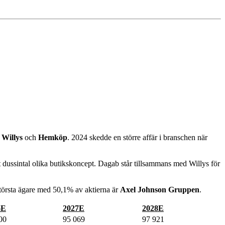
a
Willys
och
Hemköp
. 2024 skedde en större affär i branschen när
 dussintal olika butikskoncept. Dagab står tillsammans med Willys för
törsta ägare med 50,1% av aktierna är
Axel Johnson Gruppen
.
6E
2027E
2028E
00
95 069
97 921