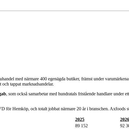
aruhandel med närmare 400 egenägda butiker, främst under varumärken
t och tappat marknadsandelar.
gab
, som också samarbetar med hundratals fristående handlare under ett
D för Hemköp, och totalt jobbat närmare 20 år i branschen. Axfoods s
2025
202
89 152
92 3