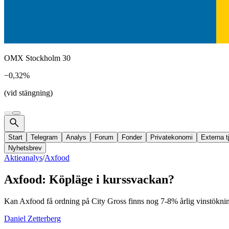
OMX Stockholm 30
−0,32%
(vid stängning)
Start
Telegram
Analys
Forum
Fonder
Privatekonomi
Externa t
Nyhetsbrev
Aktieanalys
/
Axfood
Axfood: Köpläge i kurssvackan?
Kan Axfood få ordning på City Gross finns nog 7-8% årlig vinstökning 
Daniel Zetterberg