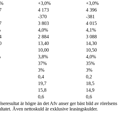
5%
+3,0%
+3,0%
7
4 173
4 396
-370
-381
7
3 803
4 015
%
4,0%
4,1%
4
2 884
3 088
0
13,40
14,30
10,00
10,50
%
3,8%
4,0%
37%
35%
3%
3%
0,4
0,2
19,7
18,5
15,8
14,9
0,6
0,6
seresultat är högre än det Afv anser ger bäst bild av rörelsens
ultatet. Även nettoskuld är exklusive leasingskulder.