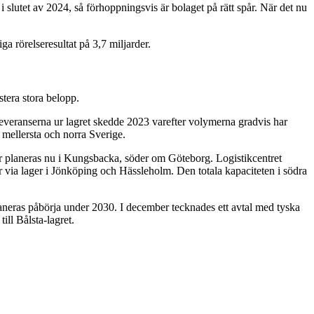
slutet av 2024, så förhoppningsvis är bolaget på rätt spår. När det nu
ga rörelseresultat på 3,7 miljarder.
stera stora belopp.
leveranserna ur lagret skedde 2023 varefter volymerna gradvis har
r mellersta och norra Sverige.
er planeras nu i Kungsbacka, söder om Göteborg. Logistikcentret
 via lager i Jönköping och Hässleholm. Den totala kapaciteten i södra
aneras påbörja under 2030. I december tecknades ett avtal med tyska
ll Bålsta-lagret.