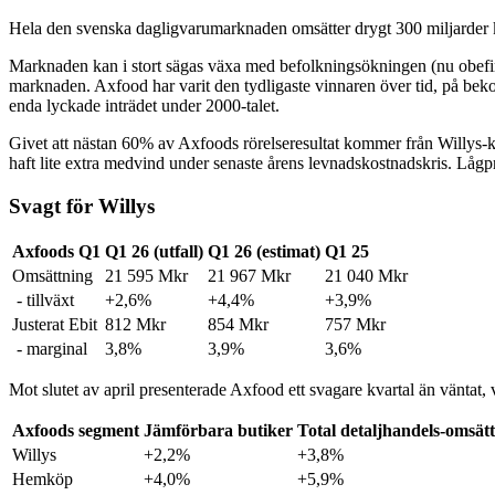
Hela den svenska dagligvarumarknaden omsätter drygt 300 miljarder k
Marknaden kan i stort sägas växa med befolkningsökningen (nu obefintl
marknaden. Axfood har varit den tydligaste vinnaren över tid, på beko
enda lyckade inträdet under 2000-talet.
Givet att nästan 60% av Axfoods rörelseresultat kommer från Willys-
haft lite extra medvind under senaste årens levnadskostnadskris. Lågpr
Svagt för Willys
Axfoods Q1
Q1 26 (utfall)
Q1 26 (estimat)
Q1 25
Omsättning
21 595 Mkr
21 967 Mkr
21 040 Mkr
- tillväxt
+2,6%
+4,4%
+3,9%
Justerat Ebit
812 Mkr
854 Mkr
757 Mkr
- marginal
3,8%
3,9%
3,6%
Mot slutet av april presenterade Axfood ett svagare kvartal än väntat, v
Axfoods segment
Jämförbara butiker
Total detaljhandels-omsät
Willys
+2,2%
+3,8%
Hemköp
+4,0%
+5,9%