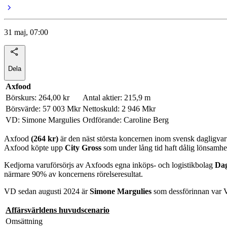
31 maj, 07:00
Dela
Axfood
Börskurs: 264,00 kr
Antal aktier: 215,9 m
Börsvärde: 57 003 Mkr
Nettoskuld: 2 946 Mkr
VD: Simone Margulies
Ordförande: Caroline Berg
Axfood
(264 kr)
är den näst största koncernen inom svensk dagligv
Axfood köpte upp
City Gross
som under lång tid haft dålig lönsamhe
Kedjorna varuförsörjs av Axfoods egna inköps- och logistikbolag
Da
närmare 90% av koncernens rörelseresultat.
VD sedan augusti 2024 är
Simone Margulies
som dessförinnan var V
Affärsvärldens huvudscenario
Omsättning