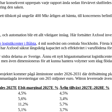
 konsekvent upprepats varje rapport ända sedan förvärvet slutfördes i 
kring den saken.
t tillskott på ungefär 400 Mkr årligen att hämta, till koncernens befintli
ch automation blir ett allt viktigare inslag. Här fortsätter Axfood inve
logistikcenter i Bålsta
, 4 mil nordväst om centrala Stockholm. Första 
har Axfood säkrat långsiktig kapacitet och effektivitet i varuflödena fö
r södra delarna av Sverige. Ännu ett nytt högautomatiserat logistikcent
 men även dimensioneras för att kunna hantera volymer som idag flödar
n projektet kommer pågå åtminstone under 2026-2031 där driftsättning pl
ammanlagda investeringar om 265 miljoner euro. Witron levererade även ti
les 2027E
Ebit-marginal 2027E %
Årlig tillväxt 2027E-2028E %
4,5%
4,5%
5,6%
3,4%
11,2%
5,7%
5,1%
3,7%