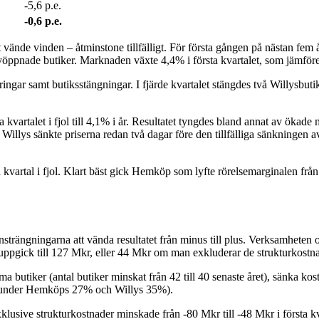
-5,6 p.e.
-0,6 p.e.
let vände vinden – åtminstone tillfälligt. För första gången på nästan fe
yöppnade butiker. Marknaden växte 4,4% i första kvartalet, som jämföre
r samt butiksstängningar. I fjärde kvartalet stängdes två Willysbutiker o
kvartalet i fjol till 4,1% i år. Resultatet tyngdes bland annat av ökad
 Willys sänkte priserna redan två dagar före den tillfälliga sänkningen 
a kvartal i fjol. Klart bäst gick Hemköp som lyfte rörelsemarginalen f
trängningarna att vända resultatet från minus till plus. Verksamheten 
ppgick till 127 Mkr, eller 44 Mkr om man exkluderar de strukturkostna
 butiker (antal butiker minskat från 42 till 40 senaste året), sänka kos
art under Hemköps 27% och Willys 35%).
exklusive strukturkostnader minskade från -80 Mkr till -48 Mkr i första kv