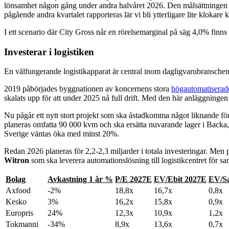
lönsamhet någon gång under andra halvåret 2026. Den målsättningen har
pågående andra kvartalet rapporteras lär vi bli ytterligare lite klokare 
I ett scenario där City Gross når en rörelsemarginal på säg 4,0% finns et
Investerar i logistiken
En välfungerande logistikapparat är central inom dagligvarubranschen, o
2019 påbörjades byggnationen av koncernens stora
högautomatiserade 
skalats upp för att under 2025 nå full drift. Med den här anläggningen 
Nu pågår ett nytt stort projekt som ska åstadkomma något liknande fö
planeras omfatta 90 000 kvm och ska ersätta nuvarande lager i Backa,
Sverige väntas öka med minst 20%.
Redan 2026 planeras för 2,2-2,3 miljarder i totala investeringar. Me
Witron
som ska leverera automationslösning till logistikcentret för s
Bolag
Avkastning 1 år %
P/E 2027E
EV/Ebit 2027E
EV/Sa
Axfood
-2%
18,8x
16,7x
0,8x
Kesko
3%
16,2x
15,8x
0,9x
Europris
24%
12,3x
10,9x
1,2x
Tokmanni
-34%
8,9x
13,6x
0,7x