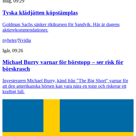
Idag, 09:29
Tyska klädjätten köpstämplas
Goldman Sachs sänker riktkursen för Sandvik. Här är dagens
aktierekommendationer.
nyheter
/
Nvidia
Igår, 09:26
Michael Burry varnar för börstopp – ser risk för
börskrasch
Investeraren Michael Burry, känd från "The Big Short" varnar för
att den amerikanska börsen kan vara nära en topp och riskerar ett
kraftigt fall.