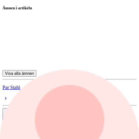
Ämnen i artikeln
fonder
fondanalys
koptips
Storebrand Global All Countries A SEK
UBS European Opportunity Uncons EUR PAcc
Visa alla ämnen
Par Stahl
Dela
nyheter
/
Stockholmsbörsen