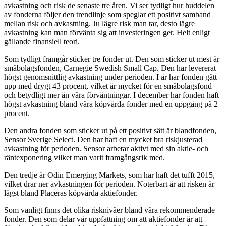
avkastning och risk de senaste tre åren. Vi ser tydligt hur huddelen
av fonderna följer den trendlinje som speglar ett positivt samband
mellan risk och avkastning. Ju lägre risk man tar, desto lägre
avkastning kan man förvänta sig att investeringen ger. Helt enligt
gällande finansiell teori.
Som tydligt framgår sticker tre fonder ut. Den som sticker ut mest är
småbolagsfonden, Carnegie Swedish Small Cap. Den har levererat
högst genomsnittlig avkastning under perioden. I år har fonden gått
upp med drygt 43 procent, vilket är mycket för en småbolagsfond
och betydligt mer än våra förväntningar. I december har fonden haft
högst avkastning bland våra köpvärda fonder med en uppgång på 2
procent.
Den andra fonden som sticker ut på ett positivt sätt är blandfonden,
Sensor Sverige Select. Den har haft en mycket bra riskjusterad
avkastning för perioden. Sensor arbetar aktivt med sin aktie- och
räntexponering vilket man varit framgångsrik med.
Den tredje är Odin Emerging Markets, som har haft det tufft 2015,
vilket drar ner avkastningen för perioden. Noterbart är att risken är
lägst bland Placeras köpvärda aktiefonder.
Som vanligt finns det olika risknivåer bland våra rekommenderade
fonder. Den som delar vår uppfattning om att aktiefonder är att