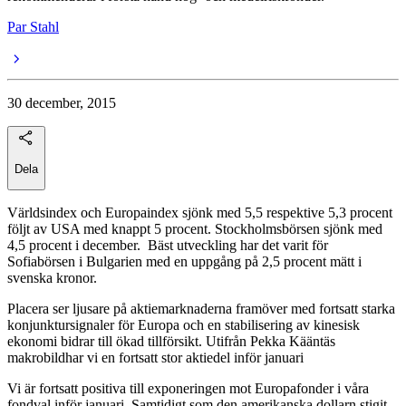
Par Stahl
30 december, 2015
Dela
Världsindex och Europaindex sjönk med 5,5 respektive 5,3 procent
följt av USA med knappt 5 procent. Stockholmsbörsen sjönk med
4,5 procent i december. Bäst utveckling har det varit för
Sofiabörsen i Bulgarien med en uppgång på 2,5 procent mätt i
svenska kronor.
Placera ser ljusare på aktiemarknaderna framöver med fortsatt starka
konjunktursignaler för Europa och en stabilisering av kinesisk
ekonomi bidrar till ökad tillförsikt. Utifrån Pekka Kääntäs
makrobildhar vi en fortsatt stor aktiedel inför januari
Vi är fortsatt positiva till exponeringen mot Europafonder i våra
fondval inför januari. Samtidigt som den amerikanska dollarn stigit