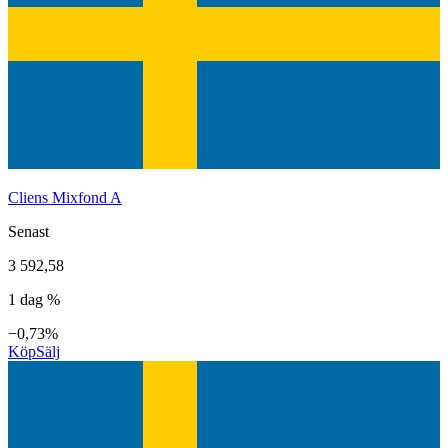
Cliens Mixfond A
Senast
3 592,58
1 dag %
−0,73%
Köp
Sälj