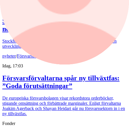
Idag, 17:51
Stockholmsbörsen avslutade dagen svagt
ned
Stockholmsbörsen avslutade torsdagen omkring oförändrat i en
utveckling som speglades av ledande Europabörser.
nyheter
/
Försvarsbolag
Idag, 17:03
Försvarsförvaltarna spår ny tillväxtfas:
”Goda förutsättningar”
De europeiska försvarsbolagen visar rekordstora orderböcker,
stigande omsättning och förbättrade marginaler. Enligt förvaltarna
Joakim Agerback och Shayan Heidari går nu försvarssektorn in i en
ny tillväxtfas.
Fonder