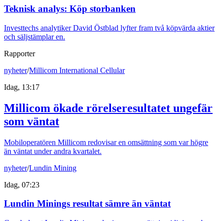
Teknisk analys: Köp storbanken
Investtechs analytiker David Östblad lyfter fram två köpvärda aktier
och säljstämplar en.
Rapporter
nyheter
/
Millicom International Cellular
Idag, 13:17
Millicom ökade rörelseresultatet ungefär
som väntat
Mobiloperatören Millicom redovisar en omsättning som var högre
än väntat under andra kvartalet.
nyheter
/
Lundin Mining
Idag, 07:23
Lundin Minings resultat sämre än väntat