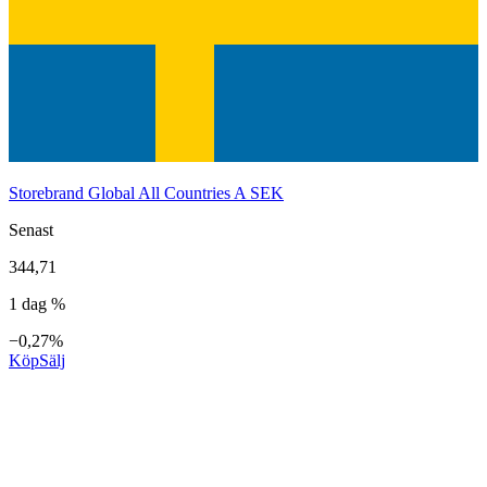
Storebrand Global All Countries A SEK
Senast
344,71
1 dag %
−0,27%
Köp
Sälj