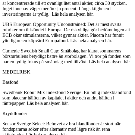
är koncentrerade till ett ovanligt litet antal aktier, cirka 30 stycken.
Inget innehav väger mer än sju procent. Långsiktigheten i
investeringarna är tydlig. Läs hela analysen här.
UBS European Opportunity Unconstrained: Det är mest svarta
rubriker om tillståndet i Europa. De riskvilliga gör bedömningen att
ECB ökar stimulanserna, vilket gynnar aktier. Placera har funnit
ytterligare en köpvärd Europafond. Läs hela analysen här.
Carnegie Swedish Small Cap: Småbolag har klarat sommarens
börsturbulens betydligt bättre än storbolagen. Vi tror på fonden som
har en tydlig fokus på småbolag med tillväxt. Läs hela analysen här.
MEDELRISK
Basfond
Swedbank Robur Mix Indexfond Sverige: En billig indexblandfond
som placerar hälften av kapitalet i aktier och andra hälften i
räntepapper. Läs hela analysen här.
Kryddfonder
Sensor Sverige Select: Behovet av bra blandfonder är stort när
fondspararna söker efter alternativ med lägre risk än rena
aktiefonder. Läs hela analysen här.