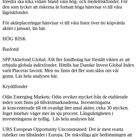
föredra ska kika vidare bland våra hög- och medelriskfonder. För
den som tycker att riskerna är fortsatt höga hänvisar vi till våra
lågriskfonder.
För aktieplaceringar hänvisar vi till våra listor över tio köpvärda
aktier i januari, läs här.
HÖG RISK
Basfond
SPP Aktiefond Global: Allt fler fondbolag har förstått vikten av att
erbjuda globala indexfonder. Hittills har Danske Invest Global Index
varit Placeras favorit. Men nu finns det fler som slåss om vår
gunst. Läs hela analysen här.
Kryddfonder
Odin Emerging Markets: Odin avviker mycket från de etablerade
index som finns på tillväxtmarknaderna. Investeringarna
är koncentrerade till ett ovanligt litet antal aktier, cirka 30 stycken.
Inget innehav väger mer än sju procent. Långsiktigheten i
investeringarna är tydlig. Läs hela analysen här.
UBS European Opportunity Unconstrained: Det är mest svarta
rubriker om tillståndet i Europa. De riskvilliga gör bedömningen att