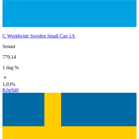
C Worldwide Sweden Small Cap 1A
Senast
779,14
1 dag %
1,03%
Köp
Sälj