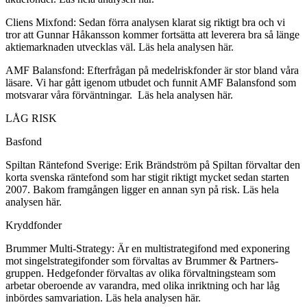
Cliens Mixfond: Sedan förra analysen klarat sig riktigt bra och vi
tror att Gunnar Håkansson kommer fortsätta att leverera bra så länge
aktiemarknaden utvecklas väl. Läs hela analysen här.
AMF Balansfond: Efterfrågan på medelriskfonder är stor bland våra
läsare. Vi har gått igenom utbudet och funnit AMF Balansfond som
motsvarar våra förväntningar. Läs hela analysen här.
LÅG RISK
Basfond
Spiltan Räntefond Sverige: Erik Brändström på Spiltan förvaltar den
korta svenska räntefond som har stigit riktigt mycket sedan starten
2007. Bakom framgången ligger en annan syn på risk. Läs hela
analysen här.
Kryddfonder
Brummer Multi-Strategy: Är en multistrategifond med exponering
mot singelstrategifonder som förvaltas av Brummer & Partners-
gruppen. Hedgefonder förvaltas av olika förvaltningsteam som
arbetar oberoende av varandra, med olika inriktning och har låg
inbördes samvariation. Läs hela analysen här.