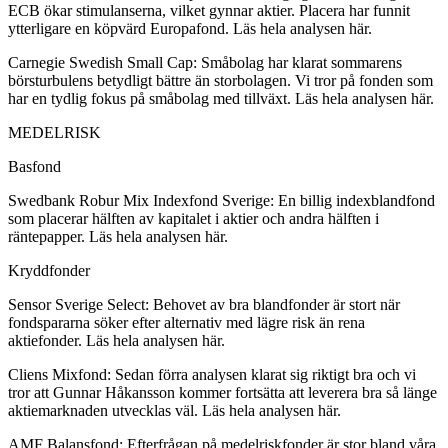
ECB ökar stimulanserna, vilket gynnar aktier. Placera har funnit
ytterligare en köpvärd Europafond. Läs hela analysen här.
Carnegie Swedish Small Cap: Småbolag har klarat sommarens
börsturbulens betydligt bättre än storbolagen. Vi tror på fonden som
har en tydlig fokus på småbolag med tillväxt. Läs hela analysen här.
MEDELRISK
Basfond
Swedbank Robur Mix Indexfond Sverige: En billig indexblandfond
som placerar hälften av kapitalet i aktier och andra hälften i
räntepapper. Läs hela analysen här.
Kryddfonder
Sensor Sverige Select: Behovet av bra blandfonder är stort när
fondspararna söker efter alternativ med lägre risk än rena
aktiefonder. Läs hela analysen här.
Cliens Mixfond: Sedan förra analysen klarat sig riktigt bra och vi
tror att Gunnar Håkansson kommer fortsätta att leverera bra så länge
aktiemarknaden utvecklas väl. Läs hela analysen här.
AMF Balansfond: Efterfrågan på medelriskfonder är stor bland våra