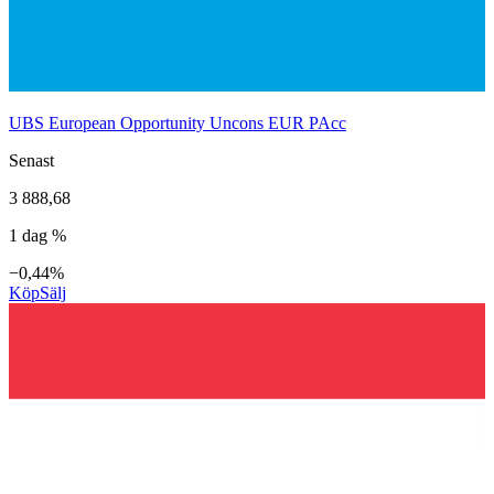
UBS European Opportunity Uncons EUR PAcc
Senast
3 888,68
1 dag %
−0,44%
Köp
Sälj