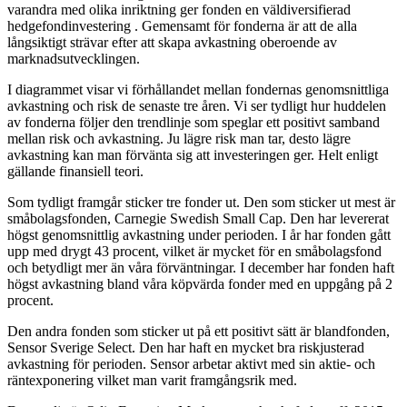
varandra med olika inriktning ger fonden en väldiversifierad
hedgefondinvestering . Gemensamt för fonderna är att de alla
långsiktigt strävar efter att skapa avkastning oberoende av
marknadsutvecklingen.
I diagrammet visar vi förhållandet mellan fondernas genomsnittliga
avkastning och risk de senaste tre åren. Vi ser tydligt hur huddelen
av fonderna följer den trendlinje som speglar ett positivt samband
mellan risk och avkastning. Ju lägre risk man tar, desto lägre
avkastning kan man förvänta sig att investeringen ger. Helt enligt
gällande finansiell teori.
Som tydligt framgår sticker tre fonder ut. Den som sticker ut mest är
småbolagsfonden, Carnegie Swedish Small Cap. Den har levererat
högst genomsnittlig avkastning under perioden. I år har fonden gått
upp med drygt 43 procent, vilket är mycket för en småbolagsfond
och betydligt mer än våra förväntningar. I december har fonden haft
högst avkastning bland våra köpvärda fonder med en uppgång på 2
procent.
Den andra fonden som sticker ut på ett positivt sätt är blandfonden,
Sensor Sverige Select. Den har haft en mycket bra riskjusterad
avkastning för perioden. Sensor arbetar aktivt med sin aktie- och
räntexponering vilket man varit framgångsrik med.