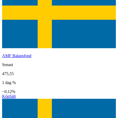
AMF Balansfond
Senast
475,55
1 dag %
−0,12%
Köp
Sälj