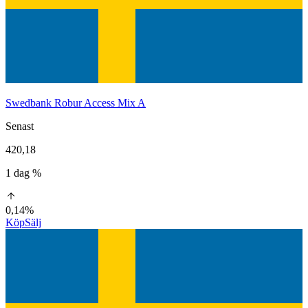
Swedbank Robur Access Mix A
Senast
420,18
1 dag %
0,14%
Köp
Sälj