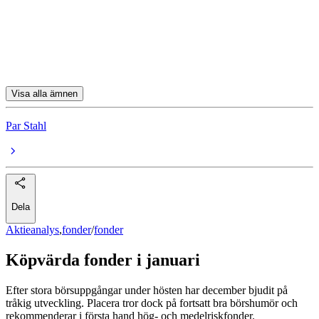
koptips
Storebrand Global All Countries A SEK
UBS European Opportunity Uncons EUR PAcc
Visa alla ämnen
Par Stahl
Dela
Aktieanalys
,
fonder
/
fonder
Köpvärda fonder i januari
Efter stora börsuppgångar under hösten har december bjudit på
tråkig utveckling. Placera tror dock på fortsatt bra börshumör och
rekommenderar i första hand hög- och medelriskfonder.