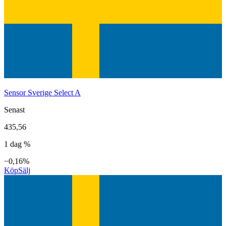
Sensor Sverige Select A
Senast
435,56
1 dag %
−0,16%
Köp
Sälj