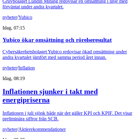
Gruvbolaget Lundin Mining redovisar en omsättning i linje med
förväntat under andra kvartalet.
nyheter
/
Yubico
Idag, 07:15
Yubico ökar omsättning och rörelseresultat
Cybersäkerhetsbolaget Yubico redovisar ökad omsättning under
andra kvartalet jämfört med samma period året innan.
nyheter
/
Inflation
Idag, 08:19
Inflationen sjunker i takt med
energipriserna
Inflationen i juli sjönk både när det gäller KPI och KPIF. Det visar
preliminära siffror från SCB.
nyheter
/
Aktierekommendationer