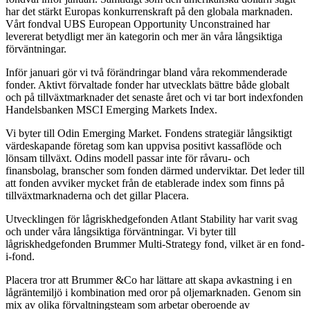
har det stärkt Europas konkurrenskraft på den globala marknaden.
Vårt fondval UBS European Opportunity Unconstrained har
levererat betydligt mer än kategorin och mer än våra långsiktiga
förväntningar.
Inför januari gör vi två förändringar bland våra rekommenderade
fonder. Aktivt förvaltade fonder har utvecklats bättre både globalt
och på tillväxtmarknader det senaste året och vi tar bort indexfonden
Handelsbanken MSCI Emerging Markets Index.
Vi byter till Odin Emerging Market. Fondens strategiär långsiktigt
värdeskapande företag som kan uppvisa positivt kassaflöde och
lönsam tillväxt. Odins modell passar inte för råvaru- och
finansbolag, branscher som fonden därmed underviktar. Det leder till
att fonden avviker mycket från de etablerade index som finns på
tillväxtmarknaderna och det gillar Placera.
Utvecklingen för lågriskhedgefonden Atlant Stability har varit svag
och under våra långsiktiga förväntningar. Vi byter till
lågriskhedgefonden Brummer Multi-Strategy fond, vilket är en fond-
i-fond.
Placera tror att Brummer &Co har lättare att skapa avkastning i en
lågräntemiljö i kombination med oror på oljemarknaden. Genom sin
mix av olika förvaltningsteam som arbetar oberoende av