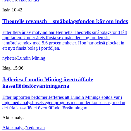
Igår, 10:42
Theorells revansch – småbolagsfonden kör om index
Efter flera år av motvind har Henrietta Theorells småbolagsfond fått
upp farten. Under årets första sex månader slog fonden sitt
jämförelseindex med 5,6 procentenheter. Hon har också plockat in
ett nytt finskt bolag i portföljen.
nyheter
/
Lundin Mining
Idag, 15:36
Jefferies: Lundin Mining överträffade
kassaflödesförväntningarna
Efter rapporten bedömer Jefferies att Lundin Minings ebitda var i
linje med analyshusets egen prognos men under konsensus, medan
det fria kassaflödet överträffade förväntningarna.
Aktieanalys
Aktieanalys
/
Nederman