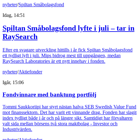
nyheter
/
Spiltan Småbolagsfond
Idag, 14:51
Spiltan Småbolagsfond lyfte i juli – tar in
RaySearch
Efter en svagare utveckling hittills i år fick Spiltan Småbolagsfond
ett tydligt lyft i juli. Mips bidrog mest till uppgången, medan
RaySearch Laboratories är ett nytt innehav i fonden.
nyheter
/
Aktiefonder
Igår, 15:06
Fondvinnare med banktung portfölj
Tommi Saukkoriipi har styrt nästan halva SEB Swedish Value Fund
mot finanssektorn. Det har varit ett vinnande drag. Fonden har slagit
index tydligt både i år och på längre sikt. Samtidigt har förvaltaren
valt sida mellan börsens två stora maktbolag - Investor och
Industrivärden.
nyheter
/
Aktiefonder