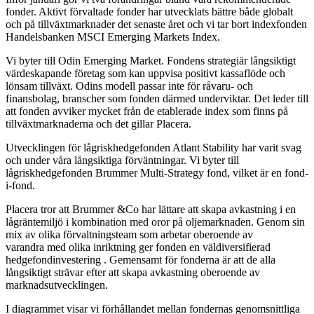
fonder. Aktivt förvaltade fonder har utvecklats bättre både globalt
och på tillväxtmarknader det senaste året och vi tar bort indexfonden
Handelsbanken MSCI Emerging Markets Index.
Vi byter till Odin Emerging Market. Fondens strategiär långsiktigt
värdeskapande företag som kan uppvisa positivt kassaflöde och
lönsam tillväxt. Odins modell passar inte för råvaru- och
finansbolag, branscher som fonden därmed underviktar. Det leder till
att fonden avviker mycket från de etablerade index som finns på
tillväxtmarknaderna och det gillar Placera.
Utvecklingen för lågriskhedgefonden Atlant Stability har varit svag
och under våra långsiktiga förväntningar. Vi byter till
lågriskhedgefonden Brummer Multi-Strategy fond, vilket är en fond-
i-fond.
Placera tror att Brummer &Co har lättare att skapa avkastning i en
lågräntemiljö i kombination med oror på oljemarknaden. Genom sin
mix av olika förvaltningsteam som arbetar oberoende av
varandra med olika inriktning ger fonden en väldiversifierad
hedgefondinvestering . Gemensamt för fonderna är att de alla
långsiktigt strävar efter att skapa avkastning oberoende av
marknadsutvecklingen.
I diagrammet visar vi förhållandet mellan fondernas genomsnittliga