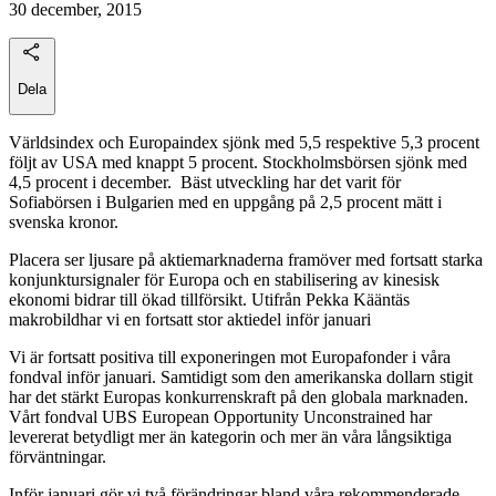
30 december, 2015
Dela
Världsindex och Europaindex sjönk med 5,5 respektive 5,3 procent
följt av USA med knappt 5 procent. Stockholmsbörsen sjönk med
4,5 procent i december. Bäst utveckling har det varit för
Sofiabörsen i Bulgarien med en uppgång på 2,5 procent mätt i
svenska kronor.
Placera ser ljusare på aktiemarknaderna framöver med fortsatt starka
konjunktursignaler för Europa och en stabilisering av kinesisk
ekonomi bidrar till ökad tillförsikt. Utifrån Pekka Kääntäs
makrobildhar vi en fortsatt stor aktiedel inför januari
Vi är fortsatt positiva till exponeringen mot Europafonder i våra
fondval inför januari. Samtidigt som den amerikanska dollarn stigit
har det stärkt Europas konkurrenskraft på den globala marknaden.
Vårt fondval UBS European Opportunity Unconstrained har
levererat betydligt mer än kategorin och mer än våra långsiktiga
förväntningar.
Inför januari gör vi två förändringar bland våra rekommenderade