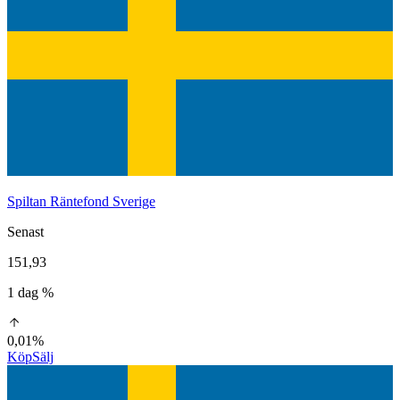
Spiltan Räntefond Sverige
Senast
151,93
1 dag %
0,01%
Köp
Sälj