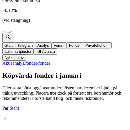
OMX Stockholm 30
−0,12%
(vid stängning)
Start
Telegram
Analys
Forum
Fonder
Privatekonomi
Externa tjänster
Till Avanza
Nyhetsbrev
Aktieanalys
,
fonder
/
fonder
Köpvärda fonder i januari
Efter stora börsuppgångar under hösten har december bjudit på
tråkig utveckling. Placera tror dock på fortsatt bra börshumör och
rekommenderar i första hand hög- och medelriskfonder.
Par Stahl