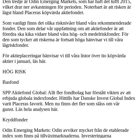
Den tredje är Odin Emerging Markets, som har haft det tufft 2015,
vilket drar ner avkastningen för perioden. Noterbart är att risken är
lägst bland Placeras köpvärda aktiefonder.
Som vanligt finns det olika risknivåer bland våra rekommenderade
fonder. Den som delar vår uppfattning om att aktiefonder är att
föredra ska kika vidare bland våra hög- och medelriskfonder. För
den som tycker att riskerna är fortsatt höga hänvisar vi till våra
lågriskfonder.
För aktieplaceringar hänvisar vi till våra listor över tio köpvärda
aktier i januari, läs här.
HÖG RISK
Basfond
SPP Aktiefond Global: Allt fler fondbolag har förstått vikten av att
erbjuda globala indexfonder. Hittills har Danske Invest Global Index
varit Placeras favorit. Men nu finns det fler som slåss om vår
gunst. Läs hela analysen här.
Kryddfonder
Odin Emerging Markets: Odin avviker mycket från de etablerade
index som finns på tillväxtmarknaderna. Investeringarna