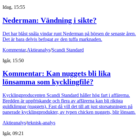
Idag, 15:55
Nederman: Vändning i sikte?
Det har blåst snåla vindar runt Nederman på börsen de senaste åren.
Det är bara delvis befogat av den tuffa marknaden.
Kommentar
,
Aktieanalys
/
Scandi Standard
Igår, 15:50
Kommentar: Kan nuggets bli lika
lönsamma som kycklingfilé?
Kycklingproducenten Scandi Standard håller hög fart i affärerna.
Bredden är uppfriskande och flera av affärerna kan bli riktiga
guldklimpar (nuggets). Fast då vill det till att just storsatsningen på
panerade kycklingprodukter, av typen chicken nuggets, blir lönsam.
Aktieanalys
/
teknisk-analys
Igår, 09:21