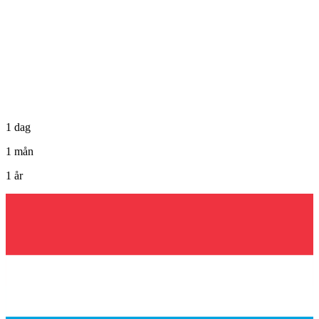
1 dag
1 mån
1 år