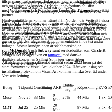
tillsammans med partners. Fokuserar i högre utsträckning på större
Mjukvara (SaaS) som utgjorde 46% av försäljningen 2025.
och mer krävande kunder. Är starka inom fordonsindustrin
Hårdvara (Systems) som står för 42%.
med
Volkswagen
och Porsche som kunder där
Trizone
är en viktig
Konsulttjänster (Consulting) vilket utgör resterande 12%.
partner.
Hårdvaruintäkterna kommer främst från Norden, där Vertiseit i vissa
Visual Art
– har bredast erbjudande av de tre bolagen. Hjälper
fall ansvarar för leverans och installation av skärmar som tillverkas
kunder i den initiala fasen med strategi och koncept för den digitala
av tredjepart. Det tydliga fokuset från bolagets sida är dock att öka
skyltningen. Bolaget arbetar med både direktförsäljning och
andelen mjukvaruintäkter, där partners ansvarar för installation och
tillsammans med partners. Visual Art tar även i högre utsträckning
hårdvaruleverans. Andelen mjukvaruintäkter har ökat från cirka 25%
ansvar för hårdvaruleverans och implementation än de två andra
för tio år sedan till nästan 50% idag.
bolagen. Största kundgruppen är snabbmatskedjor
som
McDonald’s
och
Subway
samt servicebutiker som
Circle K
.
Förvärvsstrategi
Nyligen slöt bolaget även ett
ramavtal
med danska
dagligvarukoncernen
Salling
(som äger varumärken
Att andelen mjukvara däremot minskat sedan 2023 beror på det
som
Netto
och
Bilka
).
stora förvärvet av Visual Art i oktober 2024. Hårdvaruinslag och
installationsprojekt inom Visual Art kommer minska över tid under
Vertiseits ledning.
Ebitda-
Bolag
Tidpunkt
Omsättning
ARR
Köpeskilling
EV/S
E
marginal
9
Muse
Nov 25
33 Mkr
25%
44 Mkr
1,3x
5,
Mkr
20
MDT
Jul 25
25 Mkr
-
87 Mkr
3,5x
4,
Mkr