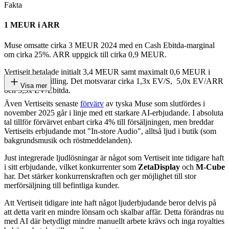
Fakta
1 MEUR i ARR
Muse omsatte cirka 3 MEUR 2024 med en Cash Ebitda-marginal
om cirka 25%. ARR uppgick till cirka 0,9 MEUR.
Vertiseit betalade initialt 3,4 MEUR samt maximalt 0,6 MEUR i
tilläggsköpeskilling. Det motsvarar cirka 1,3x EV/S, 5,0x EV/ARR
Visa mer
och 5,5x EV/Ebitda.
Även Vertiseits senaste
förvärv
av tyska Muse som slutfördes i
november 2025 går i linje med ett starkare AI-erbjudande. I absoluta
tal tillför förvärvet enbart cirka 4% till försäljningen, men breddar
Vertiseits erbjudande mot "In-store Audio", alltså ljud i butik (som
bakgrundsmusik och röstmeddelanden).
Just integrerade ljudlösningar är något som Vertiseit inte tidigare haft
i sitt erbjudande, vilket konkurrenter som
ZetaDisplay
och
M-Cube
har. Det stärker konkurrenskraften och ger möjlighet till stor
merförsäljning till befintliga kunder.
Att Vertiseit tidigare inte haft något ljuderbjudande beror delvis på
att detta varit en mindre lönsam och skalbar affär. Detta förändras nu
med AI där betydligt mindre manuellt arbete krävs och inga royalties