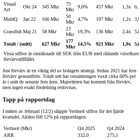
Visual
75
Okt 24
345 Mkr
9,0%
457 Mkr
1,3x
6,
Art
Mkr
50
MultiQ
Jan 22
166 Mkr
4,7%
197 Mkr
1,2x
3,
Mkr
23
Grassfish
Maj 21
58 Mkr
19,3%
136 Mkr
2,4x
5,
Mkr
177
Totalt / (snitt)
627 Mkr
14,5%
921 Mkr
1,9x
5,
Mkr
Vissa siffror är omräknade till SEK från EUR med rådande växelkurs
förvärvstillfället.
Just förvärv är en viktig del av bolagets strategi. Sedan 2021 har fem
förvärv genomförts. Totalt sett har omsättningen vuxit cirka 60% per
år i snitt de senaste fem åren. Majoriteten har kommit från förvärv,
men ingen exakt fördelning redovisas.
Tapp på rapportdag
I mitten av februari (12/2) släppte Vertiseit siffror för det fjärde
kvartalet. Aktien föll 12% på rapportdagen.
Vertiseit (Mkr)
Q4 2025
Q4 2024
ARR
332,0
275,1