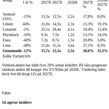
Bolag
2026E-
1 år %
2027E
2027E
2026E
2027E
2027E
%
%
Vertiseit
-15%
15,5x
12,5x
2,2x
17,8%
8,0%
(Afv)
Litium
44%
21,0x
14,5x
2,3x
13,3%
19,1%
Carasent
-1%
25,1x
18,4x
4,1x
19,4%
13,4%
Physitrack
-10%
9,3x
7,5x
1,2x
13,1%
14,5%
Enea
-40%
7,3x
8,7x
1,5x
20,8%
3,0%
Lime
-48%
15,4x
11,2x
3,4x
27,1%
9,5%
Genomsnitt
-12%
15,7x
12,2x
2,5x
18,6%
11,3%
Källa: Factset/Afv
Vertiseit-aktien har fallit över 20% sedan årskiftet. På våra prognoser
värderas aktien till knappt 16x EV/Ebita på 2026E. Värdering faller
dock fort till drygt 12x på 2027E.
Fakta
Så agerar insiders