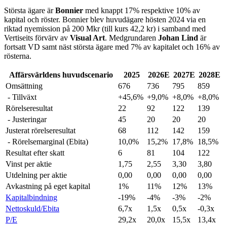
Största ägare är
Bonnier
med knappt 17% respektive 10% av
kapital och röster. Bonnier blev huvudägare hösten 2024 via en
riktad nyemission på 200 Mkr (till kurs 42,2 kr) i samband med
Vertiseits förvärv av
Visual Art
. Medgrundaren
Johan Lind
är
fortsatt VD samt näst största ägare med 7% av kapitalet och 16% av
rösterna.
Affärsvärldens huvudscenario
2025
2026E
2027E
2028E
Omsättning
676
736
795
859
- Tillväxt
+45,6%
+9,0%
+8,0%
+8,0%
Rörelseresultat
22
92
122
139
- Justeringar
45
20
20
20
Justerat rörelseresultat
68
112
142
159
- Rörelsemarginal (Ebita)
10,0%
15,2%
17,8%
18,5%
Resultat efter skatt
6
81
104
122
Vinst per aktie
1,75
2,55
3,30
3,80
Utdelning per aktie
0,00
0,00
0,00
0,00
Avkastning på eget kapital
1%
11%
12%
13%
Kapitalbindning
-19%
-4%
-3%
-2%
Nettoskuld/Ebita
6,7x
1,5x
0,5x
-0,3x
P/E
29,2x
20,0x
15,5x
13,4x