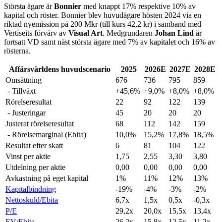
Största ägare är
Bonnier
med knappt 17% respektive 10% av
kapital och röster. Bonnier blev huvudägare hösten 2024 via en
riktad nyemission på 200 Mkr (till kurs 42,2 kr) i samband med
Vertiseits förvärv av
Visual Art
. Medgrundaren
Johan Lind
är
fortsatt VD samt näst största ägare med 7% av kapitalet och 16% av
rösterna.
Affärsvärldens huvudscenario
2025
2026E
2027E
2028E
Omsättning
676
736
795
859
- Tillväxt
+45,6%
+9,0%
+8,0%
+8,0%
Rörelseresultat
22
92
122
139
- Justeringar
45
20
20
20
Justerat rörelseresultat
68
112
142
159
- Rörelsemarginal (Ebita)
10,0%
15,2%
17,8%
18,5%
Resultat efter skatt
6
81
104
122
Vinst per aktie
1,75
2,55
3,30
3,80
Utdelning per aktie
0,00
0,00
0,00
0,00
Avkastning på eget kapital
1%
11%
12%
13%
Kapitalbindning
-19%
-4%
-3%
-2%
Nettoskuld/Ebita
6,7x
1,5x
0,5x
-0,3x
P/E
29,2x
20,0x
15,5x
13,4x
EV/Ebita
26,2x
15,8x
12,5x
11,2x