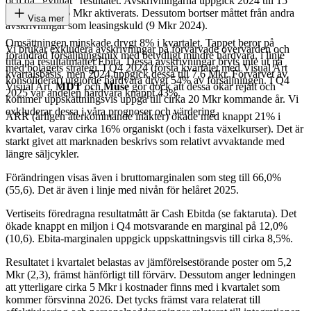
och då ”gynnat” resultatet. Avskrivningarna uppgick 2024 till 15
Mkr medan 16 Mkr aktiverats. Dessutom bortser måttet från andra
Visa mer
avskrivningar som leasingskuld (9 Mkr 2024).
Omsättningen minskade drygt 8% i kvartalet. Tappet beror på
Vi brukar exkludera avskrivningar på förvärvade övervärden och
förändrad försäljningsmix med betydligt mindre hårdvara, i linje
titta på resultatmåttet Ebita. Dessa avskrivningar bryts inte ut på
med bolagets strategi. I Q4 2024 (första kvartalet med Visual Art
kvartalsbasis, men 2024 uppgick dessa till 7,6 Mkr. Förvärvet av
konsoliderat) utgjorde hårdvara drygt 54% av försäljningen. I Q4
Visual Art,
MDT
och
Muse
gör dock att dessa ökar rejält och
2025 var andelen hårdvara knappt 43%.
kommer uppskattningsvis uppgå till cirka 20 Mkr kommande år. Vi
exkluderar dessa i våra prognoser och värdering.
ARR (årligen återkommande inäkter) ökade med knappt 21% i
kvartalet, varav cirka 16% organiskt (och i fasta växelkurser). Det är
starkt givet att marknaden beskrivs som relativt avvaktande med
längre säljcykler.
Förändringen visas även i bruttomarginalen som steg till 66,0%
(55,6). Det är även i linje med nivån för helåret 2025.
Vertiseits föredragna resultatmått är Cash Ebitda (se faktaruta). Det
ökade knappt en miljon i Q4 motsvarande en marginal på 12,0%
(10,6). Ebita-marginalen uppgick uppskattningsvis till cirka 8,5%.
Resultatet i kvartalet belastas av jämförelsestörande poster om 5,2
Mkr (2,3), främst hänförligt till förvärv. Dessutom anger ledningen
att ytterligare cirka 5 Mkr i kostnader finns med i kvartalet som
kommer försvinna 2026. Det tycks främst vara relaterat till