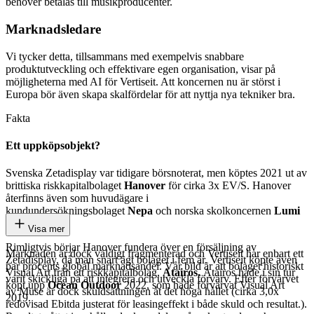
behöver betalas till musikproducenter.
Marknadsledare
Vi tycker detta, tillsammans med exempelvis snabbare
produktutveckling och effektivare egen organisation, visar på
möjligheterna med AI för Vertiseit. Att koncernen nu är störst i
Europa bör även skapa skalfördelar för att nyttja nya tekniker bra.
Fakta
Ett uppköpsobjekt?
Svenska Zetadisplay var tidigare börsnoterat, men köptes 2021 ut av
brittiska riskkapitalbolaget
Hanover
för cirka 3x EV/S. Hanover
återfinns även som huvudägare i
kundundersökningsbolaget
Nepa
och norska skolkoncernen
Lumi
Gruppen
.
Visa mer
Rimligtvis börjar Hanover fundera över en försäljning av
Marknaden är dock väldigt fragmenterad och Vertiseit har enbart ett
Zetadisplay, då man snart ägt bolaget i fem år. Vertiseit köpte även
par procents global marknadsandel. Vår bild är att bolaget historiskt
Visual Art från ett riskkapitalbolag,
Atairos.
Atairos hade i sin tur
varit skickliga på att integrera och utveckla förvärv. Efter förvärvet
köpt upp
Ocean Outdoor
2022, som hade förvärvat Visual Art
av Muse är dock skuldsättningen åt det höga hållet (cirka 3,0x
2019.
redovisad Ebitda justerat för leasingeffekt i både skuld och resultat.).