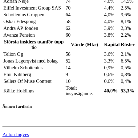
Adrian Nelje
74
4,6%
14,5%
Eiffel Investment Group SAS
70
4,4%
2,5%
Schottenius Gruppen
64
4,0%
9,6%
Oskar Edespong
58
4,0%
8,1%
Andra AP-fonden
62
3,9%
2,3%
Avanza Pension
60
3,8%
2,2%
Största insiders utanför topp
Värde (Mkr)
Kapital
Röster
tio
Telion Og
58
3,6%
2,1%
Jonas Lagerqvist med bolag
52
3,3%
6,5%
Vilhelm Schottenius
14
0,9%
0,5%
Emil Kihlberg
9
0,6%
0,8%
Sellers Of Muse Content
10
0,6%
0,4%
Totalt
Källa: Holdings
40,0%
53,3%
insynsägande:
Ämnen i artikeln
Vertiseit
Anton Ingves