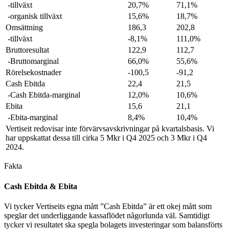
-tillväxt
20,7%
71,1%
-organisk tillväxt
15,6%
18,7%
Omsättning
186,3
202,8
-tillväxt
-8,1%
111,0%
Bruttoresultat
122,9
112,7
-Bruttomarginal
66,0%
55,6%
Rörelsekostnader
-100,5
-91,2
Cash Ebitda
22,4
21,5
-Cash Ebitda-marginal
12,0%
10,6%
Ebita
15,6
21,1
-Ebita-marginal
8,4%
10,4%
Vertiseit redovisar inte förvärvsavskrivningar på kvartalsbasis. Vi
har uppskattat dessa till cirka 5 Mkr i Q4 2025 och 3 Mkr i Q4
2024.
Fakta
Cash Ebitda & Ebita
Vi tycker Vertiseits egna mått ”Cash Ebitda” är ett okej mått som
speglar det underliggande kassaflödet någorlunda väl. Samtidigt
tycker vi resultatet ska spegla bolagets investeringar som balansförts