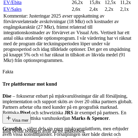
EV/Ebita
26,2x
15,8x
12,5x
11,2x
EV/Sales
2,6x
2,4x
2,2x
2,1x
Kommentar: Justeringar 2025 avser uppskattning av
förvärvsrelaterade avskrivningar (18 Mkr) och kostnader av
engångskaraktär (27 Mkr), främst relaterad till
integrationskostnader av förvärvet av Visual Arts. Vertiseit har ett
antal olika utstående optionsprogram. I vår värdering har vi räknat
med de program där teckningsperioden löper under vår
prognosperiod och idag tilldelade optioner. Det ger en utspädning
på knappt 5% och vi har räknat in tillskott av likvida medel (91
Mkr) från optionsprogrammen.
Fakta
Tre plattformar mot kund
Dise
– fokuserar enbart på mjukvarulösningar där all försäljning,
implementation och support sköts av över 20 olika partners globalt.
Partners arbetar ofta med kunder på en geografisk marknad.
Brittiska
Pixel
och schweiziska
JRS
är exempel på partners. En
slutkund är brittiska varuhuskedjan
Marks & Spencer
.
Visa mer
Grassfish
– säljer dels sin egen mjukvaruplattform, men erbjuder
Idag består bolagets affär av tre intäktsben:
även vissa konsulttjänster. Försäljningen sker både direkt och