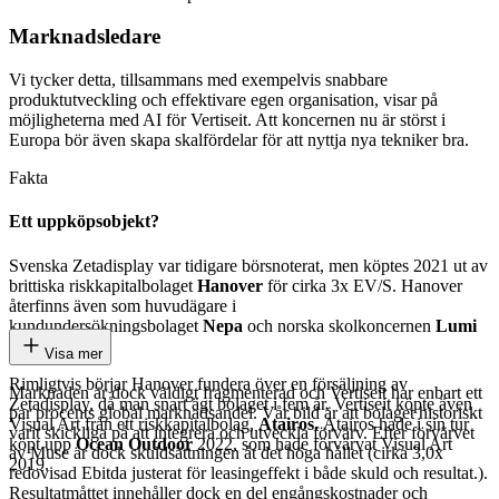
Marknadsledare
Vi tycker detta, tillsammans med exempelvis snabbare
produktutveckling och effektivare egen organisation, visar på
möjligheterna med AI för Vertiseit. Att koncernen nu är störst i
Europa bör även skapa skalfördelar för att nyttja nya tekniker bra.
Fakta
Ett uppköpsobjekt?
Svenska Zetadisplay var tidigare börsnoterat, men köptes 2021 ut av
brittiska riskkapitalbolaget
Hanover
för cirka 3x EV/S. Hanover
återfinns även som huvudägare i
kundundersökningsbolaget
Nepa
och norska skolkoncernen
Lumi
Gruppen
.
Visa mer
Rimligtvis börjar Hanover fundera över en försäljning av
Marknaden är dock väldigt fragmenterad och Vertiseit har enbart ett
Zetadisplay, då man snart ägt bolaget i fem år. Vertiseit köpte även
par procents global marknadsandel. Vår bild är att bolaget historiskt
Visual Art från ett riskkapitalbolag,
Atairos.
Atairos hade i sin tur
varit skickliga på att integrera och utveckla förvärv. Efter förvärvet
köpt upp
Ocean Outdoor
2022, som hade förvärvat Visual Art
av Muse är dock skuldsättningen åt det höga hållet (cirka 3,0x
2019.
redovisad Ebitda justerat för leasingeffekt i både skuld och resultat.).
Resultatmåttet innehåller dock en del engångskostnader och