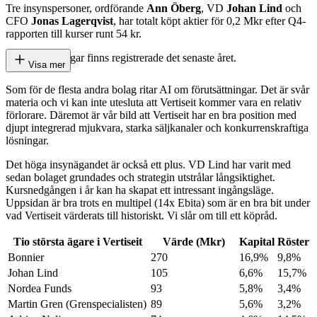
Tre insynspersoner, ordförande
Ann Öberg
, VD
Johan Lind
och
CFO
Jonas Lagerqvist
, har totalt köpt aktier för 0,2 Mkr efter Q4-
rapporten till kurser runt 54 kr.
Inga försäljningar finns registrerade det senaste året.
Visa mer
Som för de flesta andra bolag ritar AI om förutsättningar. Det är svår
materia och vi kan inte utesluta att Vertiseit kommer vara en relativ
förlorare. Däremot är vår bild att Vertiseit har en bra position med
djupt integrerad mjukvara, starka säljkanaler och konkurrenskraftiga
lösningar.
Det höga insynägandet är också ett plus. VD Lind har varit med
sedan bolaget grundades och strategin utstrålar långsiktighet.
Kursnedgången i år kan ha skapat ett intressant ingångsläge.
Uppsidan är bra trots en multipel (14x Ebita) som är en bra bit under
vad Vertiseit värderats till historiskt. Vi slår om till ett köpråd.
Tio största ägare i Vertiseit
Värde (Mkr)
Kapital
Röster
Bonnier
270
16,9%
9,8%
Johan Lind
105
6,6%
15,7%
Nordea Funds
93
5,8%
3,4%
Martin Gren (Grenspecialisten)
89
5,6%
3,2%