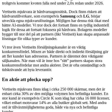
troligtvis kommer kvoten falla ned under 2,0x redan under 2026.
Vertiseits mjukvara är hårdvaruagnositisk. Dock finns risken att
hårdvarutillverkare, som exempelvis
Samsung
och
LG
, börjar
utveckla egna mjukvarulösningar. Möjligen har denna risk ökat med
bättre AI-modeller. Vi tror dock det fortsatt finns en tydlig industriell
logik för dessa att fortsatt fokusera på hårdvara. Bolagens modeller
bygger till stor del på att partners (likt Vertiseit) kan skapa anpassade
lösningar för olika typer av kunder.
Vi tror även Vertiseits försäljningskanaler är en viktig
konkurrensfördel. Mixen av både direkt och indirekt försäljning gör
att fler kunder kan adresseras. Partners är däremot den viktigaste
säljkanalen. När man väl är inne hos ”rätt” partners skapas stora
konkurrensfördelar mot andra aktörer. Det är ofta omständligt och
tidskrävande att byta leverantör.
En aktie att plocka upp?
Vertiseits mjukvara finns idag i cirka 250 000 skärmar, men det är
enbart cirka 30% av den möjliga volymen hos befintliga kunder. En
stor kund är exempelvis Circle K som idag har cirka 16 000 licenser,
vilket enbart motsvarar 14% av alla butiker globalt sett. Med andra
ord är tillväxtmöjligheterna goda, både via nya och befintliga
kunder.