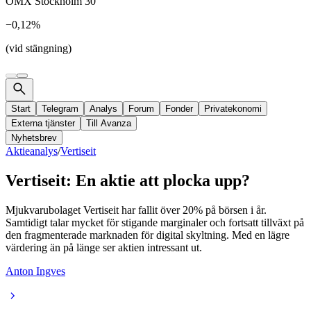
OMX Stockholm 30
−0,12%
(vid stängning)
Start
Telegram
Analys
Forum
Fonder
Privatekonomi
Externa tjänster
Till Avanza
Nyhetsbrev
Aktieanalys
/
Vertiseit
Vertiseit: En aktie att plocka upp?
Mjukvarubolaget Vertiseit har fallit över 20% på börsen i år.
Samtidigt talar mycket för stigande marginaler och fortsatt tillväxt på
den fragmenterade marknaden för digital skyltning. Med en lägre
värdering än på länge ser aktien intressant ut.
Anton Ingves