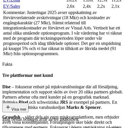
EV/Sales
2,6x
2,4x
2,2x
2,1x
Kommentar: Justeringar 2025 avser uppskattning av
förvärvsrelaterade avskrivningar (18 Mkr) och kostnader av
engångskaraktär (27 Mkr), främst relaterad till
integrationskostnader av förvärvet av Visual Arts. Vertiseit har ett
antal olika utstående optionsprogram. I vår värdering har vi räknat
med de program där teckningsperioden löper under vår
prognosperiod och idag tilldelade optioner. Det ger en utspädning
på knappt 5% och vi har räknat in tillskott av likvida medel (91
Mkr) från optionsprogrammen.
Fakta
Tre plattformar mot kund
Dise
– fokuserar enbart på mjukvarulösningar där all försäljning,
implementation och support sköts av över 20 olika partners globalt.
Partners arbetar ofta med kunder på en geografisk marknad.
Brittiska
Pixel
och schweiziska
JRS
är exempel på partners. En
slutkund är brittiska varuhuskedjan
Marks & Spencer
.
Visa mer
Grassfish
– säljer dels sin egen mjukvaruplattform, men erbjuder
Idag består bolagets affär av tre intäktsben:
även vissa konsulttjänster. Försäljningen sker både direkt och
tillsammans med partners. Fokuserar i högre utsträckning på större