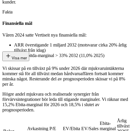
kunder.
Fakta
Finansiella mål
Våren 2024 satte Vertiseit nya finansiella mål:
ARR överstigande 1 miljard 2032 (motsvarar cirka 20% årlig
tillväxt från idag)
Cash Ebitda-marginal > 33% 2032 (11,0% 2025)
Visa mer
Vi skissar på en tillväxt på 9% under 2026 där mjukvaruintäkterna
kommer stå för all tillväxt medan hårdvaruaffären fortsatt kommer
minska något. Resterande del av prognosperioden skissar vi på 8%
per år.
Högre andel mjukvara och realiserade synergier från
förvärvsintegrationer bör leda till stigande marginaler. Vi räknar med
15,2% Ebita-marginal för 2026 och 18,5% i slutet av
prognosperioden.
Årlig
Ebita-
tillväxt
Avkastning
P/E
EV/Ebita
EV/Sales
marginal