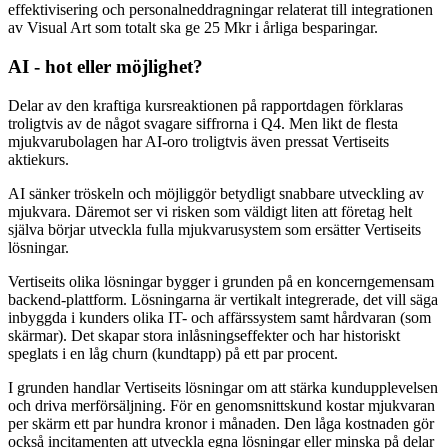
effektivisering och personalneddragningar relaterat till integrationen
av Visual Art som totalt ska ge 25 Mkr i årliga besparingar.
AI - hot eller möjlighet?
Delar av den kraftiga kursreaktionen på rapportdagen förklaras
troligtvis av de något svagare siffrorna i Q4. Men likt de flesta
mjukvarubolagen har AI-oro troligtvis även pressat Vertiseits
aktiekurs.
AI sänker tröskeln och möjliggör betydligt snabbare utveckling av
mjukvara. Däremot ser vi risken som väldigt liten att företag helt
själva börjar utveckla fulla mjukvarusystem som ersätter Vertiseits
lösningar.
Vertiseits olika lösningar bygger i grunden på en koncerngemensam
backend-plattform. Lösningarna är vertikalt integrerade, det vill säga
inbyggda i kunders olika IT- och affärssystem samt hårdvaran (som
skärmar). Det skapar stora inlåsningseffekter och har historiskt
speglats i en låg churn (kundtapp) på ett par procent.
I grunden handlar Vertiseits lösningar om att stärka kundupplevelsen
och driva merförsäljning. För en genomsnittskund kostar mjukvaran
per skärm ett par hundra kronor i månaden. Den låga kostnaden gör
också incitamenten att utveckla egna lösningar eller minska på delar