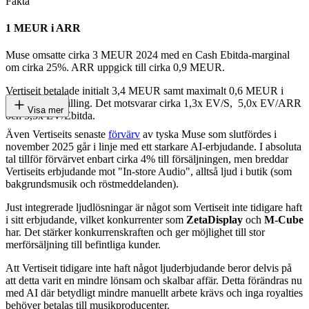
Fakta
1 MEUR i ARR
Muse omsatte cirka 3 MEUR 2024 med en Cash Ebitda-marginal
om cirka 25%. ARR uppgick till cirka 0,9 MEUR.
Vertiseit betalade initialt 3,4 MEUR samt maximalt 0,6 MEUR i
tilläggsköpeskilling. Det motsvarar cirka 1,3x EV/S, 5,0x EV/ARR
Visa mer
och 5,5x EV/Ebitda.
Även Vertiseits senaste
förvärv
av tyska Muse som slutfördes i
november 2025 går i linje med ett starkare AI-erbjudande. I absoluta
tal tillför förvärvet enbart cirka 4% till försäljningen, men breddar
Vertiseits erbjudande mot "In-store Audio", alltså ljud i butik (som
bakgrundsmusik och röstmeddelanden).
Just integrerade ljudlösningar är något som Vertiseit inte tidigare haft
i sitt erbjudande, vilket konkurrenter som
ZetaDisplay
och
M-Cube
har. Det stärker konkurrenskraften och ger möjlighet till stor
merförsäljning till befintliga kunder.
Att Vertiseit tidigare inte haft något ljuderbjudande beror delvis på
att detta varit en mindre lönsam och skalbar affär. Detta förändras nu
med AI där betydligt mindre manuellt arbete krävs och inga royalties
behöver betalas till musikproducenter.