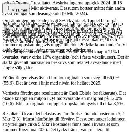
och då ”gynnat” resultatet. Avskrivningarna uppgick 2024 till 15
Mkr medan 16 Mkr aktiverats. Dessutom bortser måttet från andra
Visa mer
avskrivningar som leasingskuld (9 Mkr 2024).
Omsättningen minskade drygt 8% i kvartalet. Tappet beror på
Vi brukar exkludera avskrivningar på förvärvade övervärden och
förändrad försäljningsmix med betydligt mindre hårdvara, i linje
titta på resultatmåttet Ebita. Dessa avskrivningar bryts inte ut på
med bolagets strategi. I Q4 2024 (första kvartalet med Visual Art
kvartalsbasis, men 2024 uppgick dessa till 7,6 Mkr. Förvärvet av
konsoliderat) utgjorde hårdvara drygt 54% av försäljningen. I Q4
Visual Art,
MDT
och
Muse
gör dock att dessa ökar rejält och
2025 var andelen hårdvara knappt 43%.
kommer uppskattningsvis uppgå till cirka 20 Mkr kommande år. Vi
exkluderar dessa i våra prognoser och värdering.
ARR (årligen återkommande inäkter) ökade med knappt 21% i
kvartalet, varav cirka 16% organiskt (och i fasta växelkurser). Det är
starkt givet att marknaden beskrivs som relativt avvaktande med
längre säljcykler.
Förändringen visas även i bruttomarginalen som steg till 66,0%
(55,6). Det är även i linje med nivån för helåret 2025.
Vertiseits föredragna resultatmått är Cash Ebitda (se faktaruta). Det
ökade knappt en miljon i Q4 motsvarande en marginal på 12,0%
(10,6). Ebita-marginalen uppgick uppskattningsvis till cirka 8,5%.
Resultatet i kvartalet belastas av jämförelsestörande poster om 5,2
Mkr (2,3), främst hänförligt till förvärv. Dessutom anger ledningen
att ytterligare cirka 5 Mkr i kostnader finns med i kvartalet som
kommer försvinna 2026. Det tycks främst vara relaterat till