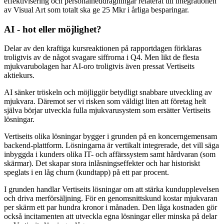
effektivisering och personalneddragningar relaterat till integrationen
av Visual Art som totalt ska ge 25 Mkr i årliga besparingar.
AI - hot eller möjlighet?
Delar av den kraftiga kursreaktionen på rapportdagen förklaras
troligtvis av de något svagare siffrorna i Q4. Men likt de flesta
mjukvarubolagen har AI-oro troligtvis även pressat Vertiseits
aktiekurs.
AI sänker tröskeln och möjliggör betydligt snabbare utveckling av
mjukvara. Däremot ser vi risken som väldigt liten att företag helt
själva börjar utveckla fulla mjukvarusystem som ersätter Vertiseits
lösningar.
Vertiseits olika lösningar bygger i grunden på en koncerngemensam
backend-plattform. Lösningarna är vertikalt integrerade, det vill säga
inbyggda i kunders olika IT- och affärssystem samt hårdvaran (som
skärmar). Det skapar stora inlåsningseffekter och har historiskt
speglats i en låg churn (kundtapp) på ett par procent.
I grunden handlar Vertiseits lösningar om att stärka kundupplevelsen
och driva merförsäljning. För en genomsnittskund kostar mjukvaran
per skärm ett par hundra kronor i månaden. Den låga kostnaden gör
också incitamenten att utveckla egna lösningar eller minska på delar