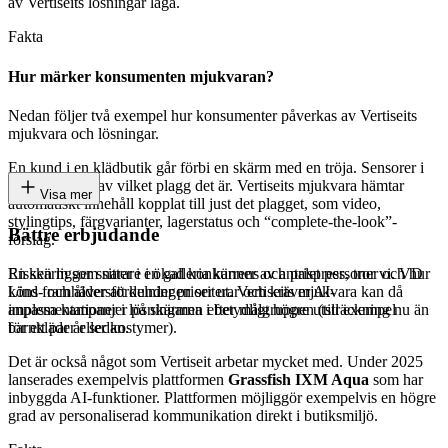
av Vertiseits lösningar låga.
Fakta
Hur märker konsumenten mjukvaran?
Nedan följer två exempel hur konsumenter påverkas av Vertiseits
mjukvara och lösningar.
En kund i en klädbutik går förbi en skärm med en tröja. Sensorer i
skärmen läser av vilket plagg det är. Vertiseits mjukvara hämtar
Visa mer
automatiskt innehåll kopplat till just det plagget, som video,
stylingtips, färgvarianter, lagerstatus och “complete-the-look”-
Bättre erbjudande
förslag.
Risken ligger snarare i ökad konkurrens och prispress, tror vi. VD
En skärm som sitter i en galleria känner av antalet personer och hur
Lind framhäver att kunder prioriterar och kräver AI-
köns- och åldersfördelningen ser ut. Vertiseits mjukvara kan då
implementationer i lösningarna i betydligt högre utsträckning nu än
anpassa kampanjer på skärmen efter målgruppen (till exempel
för ett par år sedan.
barnkläder eller kostymer).
Det är också något som Vertiseit arbetar mycket med. Under 2025
lanserades exempelvis plattformen
Grassfish IXM Aqua
som har
inbyggda AI-funktioner. Plattformen möjliggör exempelvis en högre
grad av personaliserad kommunikation direkt i butiksmiljö.