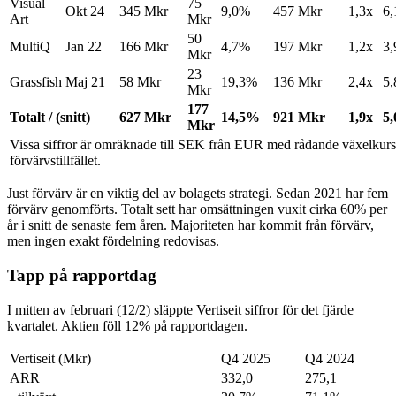
Visual
75
Okt 24
345 Mkr
9,0%
457 Mkr
1,3x
6,
Art
Mkr
50
MultiQ
Jan 22
166 Mkr
4,7%
197 Mkr
1,2x
3,
Mkr
23
Grassfish
Maj 21
58 Mkr
19,3%
136 Mkr
2,4x
5,
Mkr
177
Totalt / (snitt)
627 Mkr
14,5%
921 Mkr
1,9x
5,
Mkr
Vissa siffror är omräknade till SEK från EUR med rådande växelkurs
förvärvstillfället.
Just förvärv är en viktig del av bolagets strategi. Sedan 2021 har fem
förvärv genomförts. Totalt sett har omsättningen vuxit cirka 60% per
år i snitt de senaste fem åren. Majoriteten har kommit från förvärv,
men ingen exakt fördelning redovisas.
Tapp på rapportdag
I mitten av februari (12/2) släppte Vertiseit siffror för det fjärde
kvartalet. Aktien föll 12% på rapportdagen.
Vertiseit (Mkr)
Q4 2025
Q4 2024
ARR
332,0
275,1