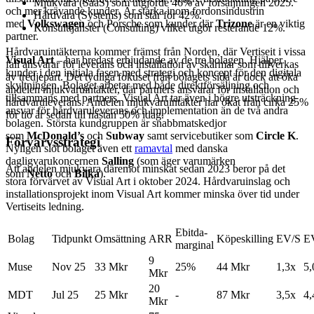
Mjukvara (SaaS) som utgjorde 46% av försäljningen 2025.
och mer krävande kunder. Är starka inom fordonsindustrin
Hårdvara (Systems) som står för 42%.
med
Volkswagen
och Porsche som kunder där
Trizone
är en viktig
Konsulttjänster (Consulting) vilket utgör resterande 12%.
partner.
Hårdvaruintäkterna kommer främst från Norden, där Vertiseit i vissa
Visual Art
– har bredast erbjudande av de tre bolagen. Hjälper
fall ansvarar för leverans och installation av skärmar som tillverkas
kunder i den initiala fasen med strategi och koncept för den digitala
av tredjepart. Det tydliga fokuset från bolagets sida är dock att öka
skyltningen. Bolaget arbetar med både direktförsäljning och
andelen mjukvaruintäkter, där partners ansvarar för installation och
tillsammans med partners. Visual Art tar även i högre utsträckning
hårdvaruleverans. Andelen mjukvaruintäkter har ökat från cirka 25%
ansvar för hårdvaruleverans och implementation än de två andra
för tio år sedan till nästan 50% idag.
bolagen. Största kundgruppen är snabbmatskedjor
som
McDonald’s
och
Subway
samt servicebutiker som
Circle K
.
Förvärvsstrategi
Nyligen slöt bolaget även ett
ramavtal
med danska
dagligvarukoncernen
Salling
(som äger varumärken
Att andelen mjukvara däremot minskat sedan 2023 beror på det
som
Netto
och
Bilka
).
stora förvärvet av Visual Art i oktober 2024. Hårdvaruinslag och
installationsprojekt inom Visual Art kommer minska över tid under
Vertiseits ledning.
Ebitda-
Bolag
Tidpunkt
Omsättning
ARR
Köpeskilling
EV/S
E
marginal
9
Muse
Nov 25
33 Mkr
25%
44 Mkr
1,3x
5,
Mkr
20
MDT
Jul 25
25 Mkr
-
87 Mkr
3,5x
4,
Mkr