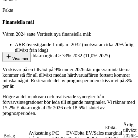
Fakta
Finansiella mål
Våren 2024 satte Vertiseit nya finansiella mål:
ARR överstigande 1 miljard 2032 (motsvarar cirka 20% årlig
tillväxt från idag)
Cash Ebitda-marginal > 33% 2032 (11,0% 2025)
Visa mer
Vi skissar på en tillväxt på 9% under 2026 där mjukvaruintäkterna
kommer stå för all tillväxt medan hårdvaruaffären fortsatt kommer
minska något. Resterande del av prognosperioden skissar vi på 8%
per år.
Högre andel mjukvara och realiserade synergier från
förvärvsintegrationer bör leda till stigande marginaler. Vi räknar med
15,2% Ebita-marginal för 2026 och 18,5% i slutet av
prognosperioden.
Årlig
Ebita-
tillväxt
Avkastning
P/E
EV/Ebita
EV/Sales
marginal
Bolag
2026E-