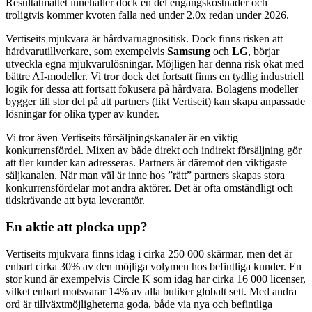
Resultatmåttet innehåller dock en del engångskostnader och
troligtvis kommer kvoten falla ned under 2,0x redan under 2026.
Vertiseits mjukvara är hårdvaruagnositisk. Dock finns risken att
hårdvarutillverkare, som exempelvis
Samsung
och
LG
, börjar
utveckla egna mjukvarulösningar. Möjligen har denna risk ökat med
bättre AI-modeller. Vi tror dock det fortsatt finns en tydlig industriell
logik för dessa att fortsatt fokusera på hårdvara. Bolagens modeller
bygger till stor del på att partners (likt Vertiseit) kan skapa anpassade
lösningar för olika typer av kunder.
Vi tror även Vertiseits försäljningskanaler är en viktig
konkurrensfördel. Mixen av både direkt och indirekt försäljning gör
att fler kunder kan adresseras. Partners är däremot den viktigaste
säljkanalen. När man väl är inne hos ”rätt” partners skapas stora
konkurrensfördelar mot andra aktörer. Det är ofta omständligt och
tidskrävande att byta leverantör.
En aktie att plocka upp?
Vertiseits mjukvara finns idag i cirka 250 000 skärmar, men det är
enbart cirka 30% av den möjliga volymen hos befintliga kunder. En
stor kund är exempelvis Circle K som idag har cirka 16 000 licenser,
vilket enbart motsvarar 14% av alla butiker globalt sett. Med andra
ord är tillväxtmöjligheterna goda, både via nya och befintliga