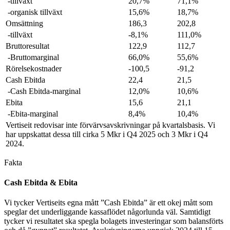
-tillväxt
20,7%
71,1%
-organisk tillväxt
15,6%
18,7%
Omsättning
186,3
202,8
-tillväxt
-8,1%
111,0%
Bruttoresultat
122,9
112,7
-Bruttomarginal
66,0%
55,6%
Rörelsekostnader
-100,5
-91,2
Cash Ebitda
22,4
21,5
-Cash Ebitda-marginal
12,0%
10,6%
Ebita
15,6
21,1
-Ebita-marginal
8,4%
10,4%
Vertiseit redovisar inte förvärvsavskrivningar på kvartalsbasis. Vi
har uppskattat dessa till cirka 5 Mkr i Q4 2025 och 3 Mkr i Q4
2024.
Fakta
Cash Ebitda & Ebita
Vi tycker Vertiseits egna mått ”Cash Ebitda” är ett okej mått som
speglar det underliggande kassaflödet någorlunda väl. Samtidigt
tycker vi resultatet ska spegla bolagets investeringar som balansförts