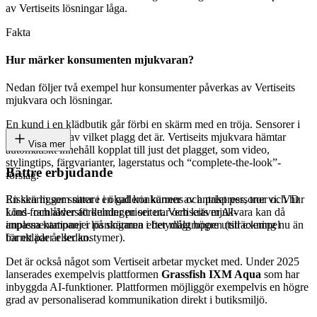
av Vertiseits lösningar låga.
Fakta
Hur märker konsumenten mjukvaran?
Nedan följer två exempel hur konsumenter påverkas av Vertiseits
mjukvara och lösningar.
En kund i en klädbutik går förbi en skärm med en tröja. Sensorer i
skärmen läser av vilket plagg det är. Vertiseits mjukvara hämtar
Visa mer
automatiskt innehåll kopplat till just det plagget, som video,
stylingtips, färgvarianter, lagerstatus och “complete-the-look”-
Bättre erbjudande
förslag.
Risken ligger snarare i ökad konkurrens och prispress, tror vi. VD
En skärm som sitter i en galleria känner av antalet personer och hur
Lind framhäver att kunder prioriterar och kräver AI-
köns- och åldersfördelningen ser ut. Vertiseits mjukvara kan då
implementationer i lösningarna i betydligt högre utsträckning nu än
anpassa kampanjer på skärmen efter målgruppen (till exempel
för ett par år sedan.
barnkläder eller kostymer).
Det är också något som Vertiseit arbetar mycket med. Under 2025
lanserades exempelvis plattformen
Grassfish IXM Aqua
som har
inbyggda AI-funktioner. Plattformen möjliggör exempelvis en högre
grad av personaliserad kommunikation direkt i butiksmiljö.