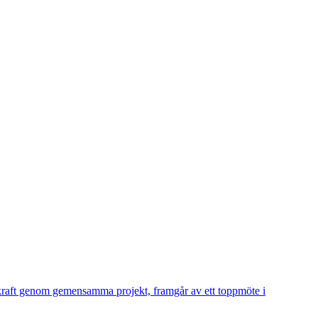
dkraft genom gemensamma projekt, framgår av ett toppmöte i