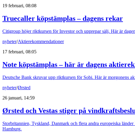
19 februari, 08:08
Truecaller köpstämplas – dagens rekar
Citigroup höjer riktkursen för Investor och upprepar sälj. Här är dag
nyheter
/
Aktierekommendationer
17 februari, 08:05
Note köpstämplas – här är dagens aktiere
Deutsche Bank skruvar upp riktkursen för Sobi. Här är morgonens a
nyheter
/
Ørsted
26 januari, 14:59
Ørsted och Vestas stiger på vindkraftsbesl
Storbritannien, Tyskland, Danmark och flera andra europeiska länder
Hamburg.