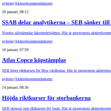
nyheter
/
Aktierekommendationer
20 januari, 08:12
SSAB delar analytikerna – SEB sänker till 
Nordea säljstämplar läkemedelsjätten. Här är morgonens aktierekomm
nyheter
/
Aktierekommendationer
16 januari, 07:59
Atlas Copco köpstämplas
SEB höjer riktkursen för flera vårdbolag. Här är morgonens aktierek
nyheter
/
Aktierekommendationer
14 januari, 08:36
Höjda riktkurser för storbankerna
SEB skruvar upp riktkursen för Saab. Här är morgonens aktierekomm