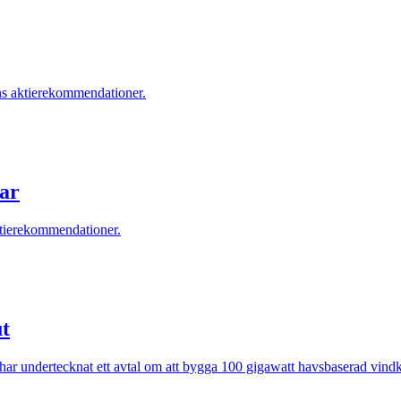
ens aktierekommendationer.
kar
ktierekommendationer.
ut
 har undertecknat ett avtal om att bygga 100 gigawatt havsbaserad vin