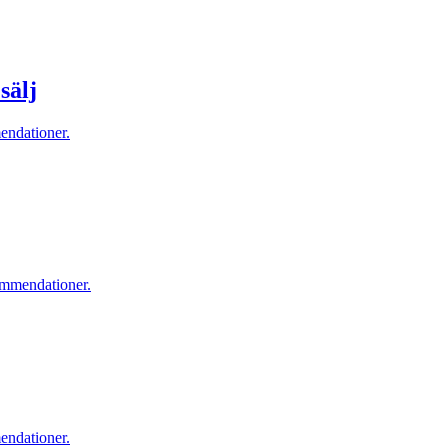
sälj
endationer.
ommendationer.
endationer.