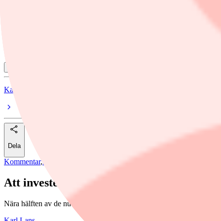
Adobe
Just Eat Takeaway.com N.V.
Danaher
Visa alla ämnen
Karl Lans
Dela
Kommentar
,
nyheter
/
aktier
Att investera i nya månskott
Nära hälften av de nuvarande bolagen på S&P 500 grundades under låg
Karl Lans