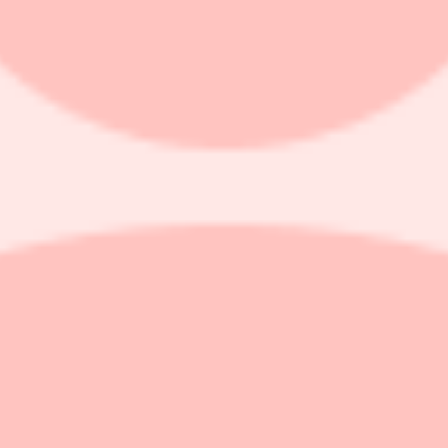
konjunkturer. Ekonomiska nedgångar tjänar i regel som en katalysator