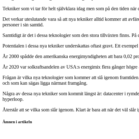
Tekniker som vi tar för helt självklara idag men som på den tiden när
Det verkar uteslutande vara så att nya tekniker alltid kommer att avfär
personer i sin samtid.
Samtidigt är det i dessa teknologier som den stora tillväxten finns. P
Potentialen i dessa nya tekniker underskattas oftast gravt. Ett exempel 
År 2000 spådde den amerikanska energimyndigheten att bara 0,02 proce
År 2020 var solkraftsandelen av USA:s energimix flera gånger högre ä
Frågan är vilka nya teknologier som kommer att slå igenom framtiden.
och som kan sägas ligga närmast framgång.
Några av dessa nya tekniker som kommit längst är: datacenter i rymden
hyperloop.
Återstår att se vilka som slår igenom. Klart är bara att när det väl 
Ämnen i artikeln
aktier