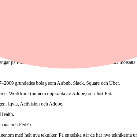
pengar på forskning och utveckling. Förhållandet är snarare det motsatta 
007–2009 grundades bolag som Airbnb, Slack, Square och Uber.
sforce, Workfront (numera uppköpta av Adobe) och Just Eat.
, Iqvia, Activision och Adobe.
Health.
mana och FedEx.
genom med helt nya tekniker. På engelska går de här nya teknikerna 