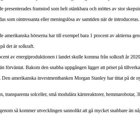
 de presenterades framstod som helt otänkbara och möttes av stor skepsis
das som ointressanta eller meningslösa av samtiden när de introduceras. A
å de amerikanska börserna har till exempel bara 1 procent av aktierna g
på det är solkraft.
nt av energiproduktionen i landet skulle komma från solkraft år 2020. 
n förväntat. Bakom den snabba uppgången ligger att priset på tillverka
 Den amerikanska investmentbanken Morgan Stanley har tittat på de nya 
, transparenta solceller, små modulära kärnreaktorer, hemmarobotar, 3D
slår igenom så kommer utvecklingen sannolikt att gå mycket snabbare än