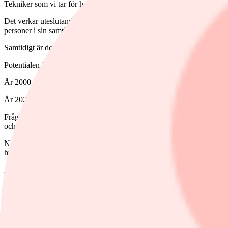
Tekniker som vi tar för helt självklara idag men som på den tiden när
Det verkar uteslutande vara så att nya tekniker alltid kommer att avfär
personer i sin samtid.
Samtidigt är det i dessa teknologier som den stora tillväxten finns. P
Potentialen i dessa nya tekniker underskattas oftast gravt. Ett exempel 
År 2000 spådde den amerikanska energimyndigheten att bara 0,02 proce
År 2020 var solkraftsandelen av USA:s energimix flera gånger högre ä
Frågan är vilka nya teknologier som kommer att slå igenom framtiden.
och som kan sägas ligga närmast framgång.
Några av dessa nya tekniker som kommit längst är: datacenter i rymden
hyperloop.
Återstår att se vilka som slår igenom. Klart är bara att när det väl 
Ämnen i artikeln
aktier
Microsoft