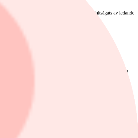
.
llt från telefonen till flyget och biografen har totaltsågats av ledande
enererat 40 procent av avkastningen sedan år 2000.
Tio år senare hade prognosen höjts till 0,03 procent.
d enhet sjunkit dramatiskt i takt med massproduktion.
tekniker som lyckats ta in mest riskkapital under de senaste åren
-bioskrivning, flytande och vertikala odlingar och resande i
 någon trodde i början och många kommer att vara mycket skeptiska.