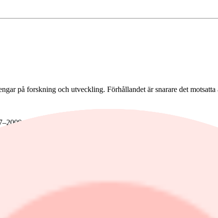
pengar på forskning och utveckling. Förhållandet är snarare det motsatta 
007–2009 grundades bolag som Airbnb, Slack, Square och Uber.
sforce, Workfront (numera uppköpta av Adobe) och Just Eat.
, Iqvia, Activision och Adobe.
Health.
mana och FedEx.
genom med helt nya tekniker. På engelska går de här nya teknikerna 