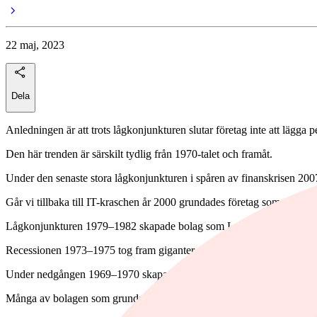
22 maj, 2023
Dela
Anledningen är att trots lågkonjunkturen slutar företag inte att lägga 
Den här trenden är särskilt tydlig från 1970-talet och framåt.
Under den senaste stora lågkonjunkturen i spåren av finanskrisen 2
Går vi tillbaka till IT-kraschen år 2000 grundades företag som: Sale
Lågkonjunkturen 1979–1982 skapade bolag som Lam Research, Amgen
Recessionen 1973–1975 tog fram giganter som Microsoft och United 
Under nedgången 1969–1970 skapades företagen GAP, Danaher, Hu
Många av bolagen som grundas under lågkonjunkturer slår dessutom i