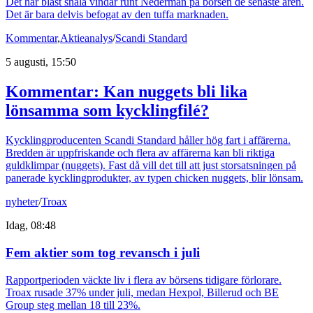
Det har blåst snåla vindar runt Nederman på börsen de senaste åren.
Det är bara delvis befogat av den tuffa marknaden.
Kommentar
,
Aktieanalys
/
Scandi Standard
5 augusti, 15:50
Kommentar: Kan nuggets bli lika
lönsamma som kycklingfilé?
Kycklingproducenten Scandi Standard håller hög fart i affärerna.
Bredden är uppfriskande och flera av affärerna kan bli riktiga
guldklimpar (nuggets). Fast då vill det till att just storsatsningen på
panerade kycklingprodukter, av typen chicken nuggets, blir lönsam.
nyheter
/
Troax
Idag, 08:48
Fem aktier som tog revansch i juli
Rapportperioden väckte liv i flera av börsens tidigare förlorare.
Troax rusade 37% under juli, medan Hexpol, Billerud och BE
Group steg mellan 18 till 23%.