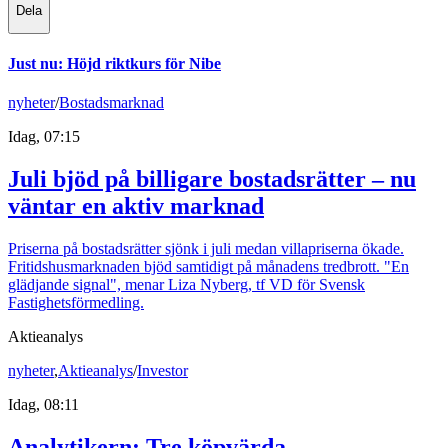
Dela
Just nu
:
Höjd riktkurs för Nibe
nyheter
/
Bostadsmarknad
Idag, 07:15
Juli bjöd på billigare bostadsrätter – nu
väntar en aktiv marknad
Priserna på bostadsrätter sjönk i juli medan villapriserna ökade.
Fritidshusmarknaden bjöd samtidigt på månadens tredbrott. "En
glädjande signal", menar Liza Nyberg, tf VD för Svensk
Fastighetsförmedling.
Aktieanalys
nyheter
,
Aktieanalys
/
Investor
Idag, 08:11
Analytikern: Tre köpvärda