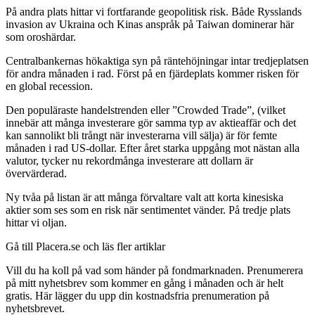
På andra plats hittar vi fortfarande geopolitisk risk. Både Rysslands
invasion av Ukraina och Kinas anspråk på Taiwan dominerar här
som oroshärdar.
Centralbankernas hökaktiga syn på räntehöjningar intar tredjeplatsen
för andra månaden i rad. Först på en fjärdeplats kommer risken för
en global recession.
Den populäraste handelstrenden eller ”Crowded Trade”, (vilket
innebär att många investerare gör samma typ av aktieaffär och det
kan sannolikt bli trångt när investerarna vill sälja) är för femte
månaden i rad US-dollar. Efter året starka uppgång mot nästan alla
valutor, tycker nu rekordmånga investerare att dollarn är
övervärderad.
Ny tvåa på listan är att många förvaltare valt att korta kinesiska
aktier som ses som en risk när sentimentet vänder. På tredje plats
hittar vi oljan.
Gå till Placera.se och läs fler artiklar
Vill du ha koll på vad som händer på fondmarknaden. Prenumerera
på mitt nyhetsbrev som kommer en gång i månaden och är helt
gratis. Här lägger du upp din kostnadsfria prenumeration på
nyhetsbrevet.