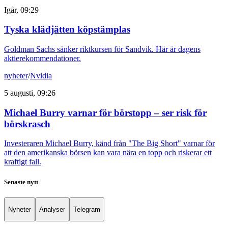
Igår, 09:29
Tyska klädjätten köpstämplas
Goldman Sachs sänker riktkursen för Sandvik. Här är dagens
aktierekommendationer.
nyheter
/
Nvidia
5 augusti, 09:26
Michael Burry varnar för börstopp – ser risk för
börskrasch
Investeraren Michael Burry, känd från "The Big Short" varnar för
att den amerikanska börsen kan vara nära en topp och riskerar ett
kraftigt fall.
Senaste nytt
Nyheter
Analyser
Telegram