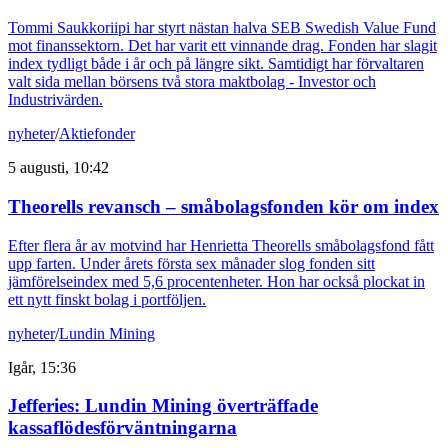
Tommi Saukkoriipi har styrt nästan halva SEB Swedish Value Fund
mot finanssektorn. Det har varit ett vinnande drag. Fonden har slagit
index tydligt både i år och på längre sikt. Samtidigt har förvaltaren
valt sida mellan börsens två stora maktbolag - Investor och
Industrivärden.
nyheter
/
Aktiefonder
5 augusti, 10:42
Theorells revansch – småbolagsfonden kör om index
Efter flera år av motvind har Henrietta Theorells småbolagsfond fått
upp farten. Under årets första sex månader slog fonden sitt
jämförelseindex med 5,6 procentenheter. Hon har också plockat in
ett nytt finskt bolag i portföljen.
nyheter
/
Lundin Mining
Igår, 15:36
Jefferies: Lundin Mining överträffade
kassaflödesförväntningarna