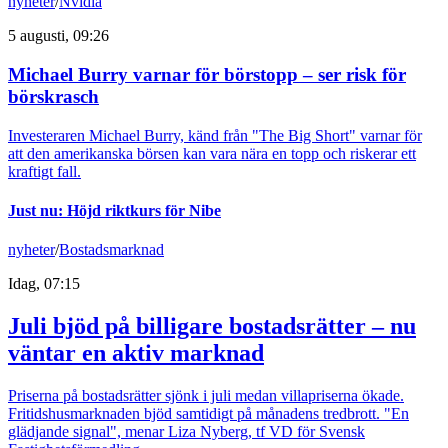
nyheter
/
Nvidia
5 augusti, 09:26
Michael Burry varnar för börstopp – ser risk för
börskrasch
Investeraren Michael Burry, känd från "The Big Short" varnar för
att den amerikanska börsen kan vara nära en topp och riskerar ett
kraftigt fall.
Just nu
:
Höjd riktkurs för Nibe
nyheter
/
Bostadsmarknad
Idag, 07:15
Juli bjöd på billigare bostadsrätter – nu
väntar en aktiv marknad
Priserna på bostadsrätter sjönk i juli medan villapriserna ökade.
Fritidshusmarknaden bjöd samtidigt på månadens tredbrott. "En
glädjande signal", menar Liza Nyberg, tf VD för Svensk