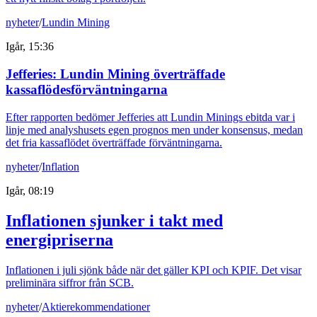
nyheter
/
Lundin Mining
Igår, 15:36
Jefferies: Lundin Mining överträffade
kassaflödesförväntningarna
Efter rapporten bedömer Jefferies att Lundin Minings ebitda var i
linje med analyshusets egen prognos men under konsensus, medan
det fria kassaflödet överträffade förväntningarna.
nyheter
/
Inflation
Igår, 08:19
Inflationen sjunker i takt med
energipriserna
Inflationen i juli sjönk både när det gäller KPI och KPIF. Det visar
preliminära siffror från SCB.
nyheter
/
Aktierekommendationer