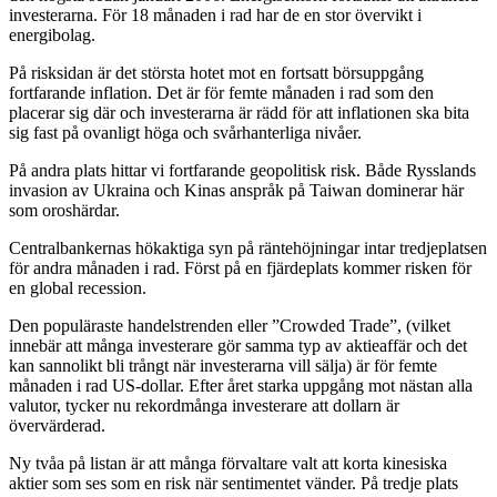
investerarna. För 18 månaden i rad har de en stor övervikt i
energibolag.
På risksidan är det största hotet mot en fortsatt börsuppgång
fortfarande inflation. Det är för femte månaden i rad som den
placerar sig där och investerarna är rädd för att inflationen ska bita
sig fast på ovanligt höga och svårhanterliga nivåer.
På andra plats hittar vi fortfarande geopolitisk risk. Både Rysslands
invasion av Ukraina och Kinas anspråk på Taiwan dominerar här
som oroshärdar.
Centralbankernas hökaktiga syn på räntehöjningar intar tredjeplatsen
för andra månaden i rad. Först på en fjärdeplats kommer risken för
en global recession.
Den populäraste handelstrenden eller ”Crowded Trade”, (vilket
innebär att många investerare gör samma typ av aktieaffär och det
kan sannolikt bli trångt när investerarna vill sälja) är för femte
månaden i rad US-dollar. Efter året starka uppgång mot nästan alla
valutor, tycker nu rekordmånga investerare att dollarn är
övervärderad.
Ny tvåa på listan är att många förvaltare valt att korta kinesiska
aktier som ses som en risk när sentimentet vänder. På tredje plats