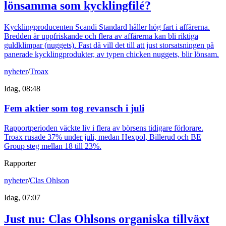
lönsamma som kycklingfilé?
Kycklingproducenten Scandi Standard håller hög fart i affärerna.
Bredden är uppfriskande och flera av affärerna kan bli riktiga
guldklimpar (nuggets). Fast då vill det till att just storsatsningen på
panerade kycklingprodukter, av typen chicken nuggets, blir lönsam.
nyheter
/
Troax
Idag, 08:48
Fem aktier som tog revansch i juli
Rapportperioden väckte liv i flera av börsens tidigare förlorare.
Troax rusade 37% under juli, medan Hexpol, Billerud och BE
Group steg mellan 18 till 23%.
Rapporter
nyheter
/
Clas Ohlson
Idag, 07:07
Just nu
:
Clas Ohlsons organiska tillväxt