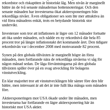
rekordstor och riskaptiten är historiskt låg. Men nivån är marginellt
bättre än de två senaste månadernas bottennoteringar. Och den
senaste månaden har investerarna ökat aktieexponeringen från
rekordlåga nivåer. Även obligationer ses som lite mer attraktiva än
vid förra månadens enkät, trots en betydande historisk stor
undervikt.
Investerare som tror att inflationen är lägre om 12 månader fortsatte
att öka under månaden, och nådde en ny rekordnivå där hela 85
procent tror på längre inflationstakt det kommande året. Den tidigare
rekordnivån var i december 2008 med motsvarande 82 procent.
Synen på den globala tillväxten är marginellt högre än förra
månaden, men fortfarande nära de rekordlåga nivåerna vi såg för
någon månad sedan. De låga förväntningarna på den globala
tillväxten spiller över på en svag utveckling för bolagens
vinstutveckling.
En klar majoritet tror att vinstutvecklingen blir sämre före den blir
bättre, men intressant är att det är inte fullt lika många som månaden
före.
Aktieexponeringen mot USA ökade under lite månaden, men
investerarna har fortfarande en lägre aktieexponering här än
historiskt mot USA aktier.