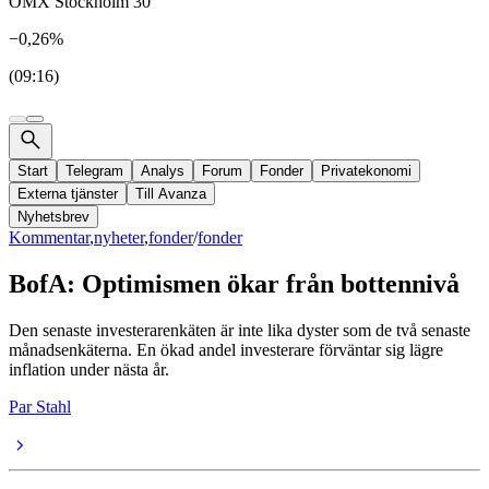
OMX Stockholm 30
−0,26%
(09:16)
Start
Telegram
Analys
Forum
Fonder
Privatekonomi
Externa tjänster
Till Avanza
Nyhetsbrev
Kommentar
,
nyheter
,
fonder
/
fonder
BofA: Optimismen ökar från bottennivå
Den senaste investerarenkäten är inte lika dyster som de två senaste
månadsenkäterna. En ökad andel investerare förväntar sig lägre
inflation under nästa år.
Par Stahl