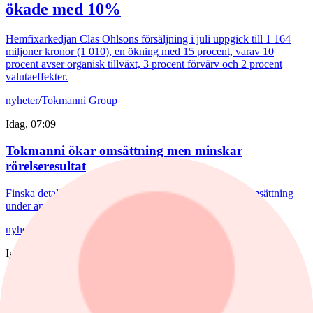
ökade med 10%
Hemfixarkedjan Clas Ohlsons försäljning i juli uppgick till 1 164
miljoner kronor (1 010), en ökning med 15 procent, varav 10
procent avser organisk tillväxt, 3 procent förvärv och 2 procent
valutaeffekter.
nyheter
/
Tokmanni Group
Idag, 07:09
Tokmanni ökar omsättning men minskar
rörelseresultat
Finska detaljhandelsbolaget Tokmanni redovisar ökad omsättning
under andra kvartalet jämfört med samma period året innan.
nyheter
/
Försvarsbolag
Igår, 17:03
Försvarsförvaltarna spår ny tillväxtfas:
”Goda förutsättningar”