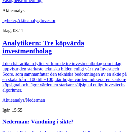
Fastighetsförmedling.
Aktieanalys
nyheter
,
Aktieanalys
/
Investor
Idag, 08:11
Analytikern: Tre köpvärda
investmentbolag
I den här artikeln lyfter vi fram de tre investmentbolag som i dag
uppvisar den starkaste tekniska bilden enligt vår nya Investtech
Score, som sammanfattar den tekniska bedömningen av en aktie på
en skala från –100 till +100, där högre värden indikerar en starkare
köpsignal och lägre värden en starkare säljsignal enligt Investtechs
algoritmer.
Aktieanalys
/
Nederman
Igår, 15:55
Nederman: Vändning i sikte?