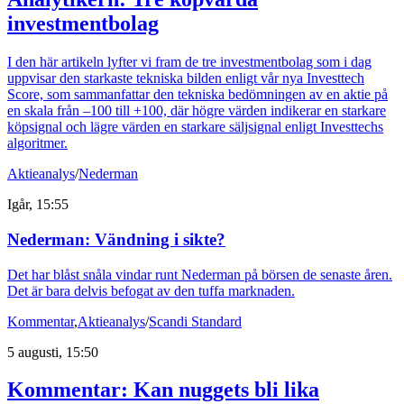
investmentbolag
I den här artikeln lyfter vi fram de tre investmentbolag som i dag
uppvisar den starkaste tekniska bilden enligt vår nya Investtech
Score, som sammanfattar den tekniska bedömningen av en aktie på
en skala från –100 till +100, där högre värden indikerar en starkare
köpsignal och lägre värden en starkare säljsignal enligt Investtechs
algoritmer.
Aktieanalys
/
Nederman
Igår, 15:55
Nederman: Vändning i sikte?
Det har blåst snåla vindar runt Nederman på börsen de senaste åren.
Det är bara delvis befogat av den tuffa marknaden.
Kommentar
,
Aktieanalys
/
Scandi Standard
5 augusti, 15:50
Kommentar: Kan nuggets bli lika