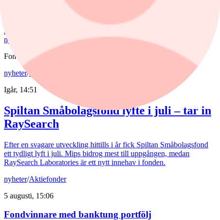
De europeiska försvarsbolagen visar rekordstora orderböcker,
stigande omsättning och förbättrade marginaler. Enligt förvaltarna
Joakim Agerback och Shayan Heidari går nu försvarssektorn in i en
ny tillväxtfas.
Fonder
nyheter
/
Spiltan Småbolagsfond
Igår, 14:51
Spiltan Småbolagsfond lyfte i juli – tar in
RaySearch
Efter en svagare utveckling hittills i år fick Spiltan Småbolagsfond
ett tydligt lyft i juli. Mips bidrog mest till uppgången, medan
RaySearch Laboratories är ett nytt innehav i fonden.
nyheter
/
Aktiefonder
5 augusti, 15:06
Fondvinnare med banktung portfölj