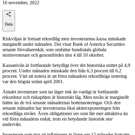
16 november, 2022
Dela
Riskviljan är fortsatt rekordlåg men investerarnas kassa minskade
marginellt under månaden. Det visar Bank of America Securities
senaste förvaltarenkät, som omfattar hundratals globala
storinvesterare och genomfördes den 4 till 10 oktober.
Kassanivån är fortfarande betydligt över det historiska snittet på 4,9
procent. Under månaden minskade den från 6,3 procent till 6,2
procent. Värt att notera är att förra månadens rekordhöga notering
var den högsta sedan april 2001.
Antalet investerare som tar lägre risk än vanligt är fortfarande
rekordstor och riskaptiten är historiskt låg. Men nivån är marginellt
bättre än de två senaste månadernas bottennoteringar. Och den
senaste månaden har investerarna ökat aktieexponeringen från
rekordlåga nivåer. Även obligationer ses som lite mer attraktiva än
vid förra månadens enkät, trots en betydande historisk stor
undervikt.
Investerare som tror att inflationen är lägre om 12 månader fortsatte