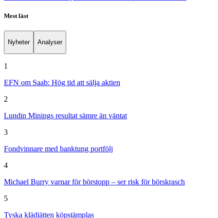
Mest läst
Nyheter
Analyser
1
EFN om Saab: Hög tid att sälja aktien
2
Lundin Minings resultat sämre än väntat
3
Fondvinnare med banktung portfölj
4
Michael Burry varnar för börstopp – ser risk för börskrasch
5
Tyska klädjätten köpstämplas