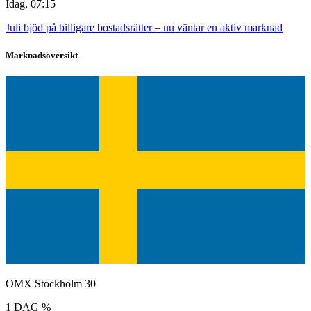
Idag, 07:15
Juli bjöd på billigare bostadsrätter – nu väntar en aktiv marknad
Marknadsöversikt
OMX Stockholm 30
1 DAG %