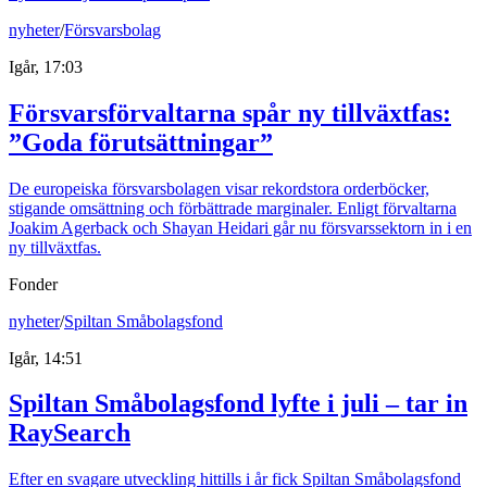
nyheter
/
Försvarsbolag
Igår, 17:03
Försvarsförvaltarna spår ny tillväxtfas:
”Goda förutsättningar”
De europeiska försvarsbolagen visar rekordstora orderböcker,
stigande omsättning och förbättrade marginaler. Enligt förvaltarna
Joakim Agerback och Shayan Heidari går nu försvarssektorn in i en
ny tillväxtfas.
Fonder
nyheter
/
Spiltan Småbolagsfond
Igår, 14:51
Spiltan Småbolagsfond lyfte i juli – tar in
RaySearch
Efter en svagare utveckling hittills i år fick Spiltan Småbolagsfond