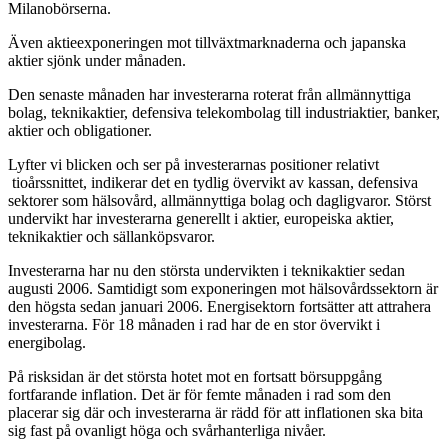
Milanobörserna.
Även aktieexponeringen mot tillväxtmarknaderna och japanska
aktier sjönk under månaden.
Den senaste månaden har investerarna roterat från allmännyttiga
bolag, teknikaktier, defensiva telekombolag till industriaktier, banker,
aktier och obligationer.
Lyfter vi blicken och ser på investerarnas positioner relativt
tioårssnittet, indikerar det en tydlig övervikt av kassan, defensiva
sektorer som hälsovård, allmännyttiga bolag och dagligvaror. Störst
undervikt har investerarna generellt i aktier, europeiska aktier,
teknikaktier och sällanköpsvaror.
Investerarna har nu den största undervikten i teknikaktier sedan
augusti 2006. Samtidigt som exponeringen mot hälsovårdssektorn är
den högsta sedan januari 2006. Energisektorn fortsätter att attrahera
investerarna. För 18 månaden i rad har de en stor övervikt i
energibolag.
På risksidan är det största hotet mot en fortsatt börsuppgång
fortfarande inflation. Det är för femte månaden i rad som den
placerar sig där och investerarna är rädd för att inflationen ska bita
sig fast på ovanligt höga och svårhanterliga nivåer.