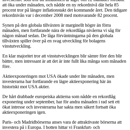
att öka under månaden, och nådde en ny rekordnivå där hela 85
procent tror på längre inflationstakt det kommande året. Den tidigare
rekordnivån var i december 2008 med motsvarande 82 procent.
Synen på den globala tillväxten är marginellt högre än förra
månaden, men fortfarande nära de rekordlåga nivåerna vi såg för
någon månad sedan. De låga förväntningarna på den globala
tillväxten spiller över på en svag utveckling för bolagens
vinstutveckling.
En klar majoritet tror att vinstutvecklingen blir sämre före den blir
bättre, men intressant är att det är inte fullt lika många som månaden
före.
Aktieexponeringen mot USA ökade under lite månaden, men
investerarna har fortfarande en lägre aktieexponering här än
historiskt mot USA aktier.
De hårt drabbade europeiska aktierna som nådde en rekordlåg
exponering under september, har för andra månaden i rad sett ett
ökat intresse och investerarna har sakta men säkert fortsatt öka
aktieexponeringen igen.
Paris- och Madridbörserna anses vara de attraktivaste börserna att
investera på i Europa. I botten hittar vi Frankfurt- och