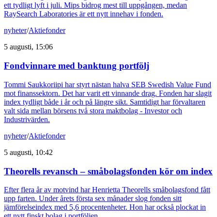
ett tydligt lyft i juli. Mips bidrog mest till uppgången, medan
RaySearch Laboratories är ett nytt innehav i fonden.
nyheter
/
Aktiefonder
5 augusti, 15:06
Fondvinnare med banktung portfölj
Tommi Saukkoriipi har styrt nästan halva SEB Swedish Value Fund
mot finanssektorn. Det har varit ett vinnande drag. Fonden har slagit
index tydligt både i år och på längre sikt. Samtidigt har förvaltaren
valt sida mellan börsens två stora maktbolag - Investor och
Industrivärden.
nyheter
/
Aktiefonder
5 augusti, 10:42
Theorells revansch – småbolagsfonden kör om index
Efter flera år av motvind har Henrietta Theorells småbolagsfond fått
upp farten. Under årets första sex månader slog fonden sitt
jämförelseindex med 5,6 procentenheter. Hon har också plockat in
ett nytt finskt bolag i portföljen.