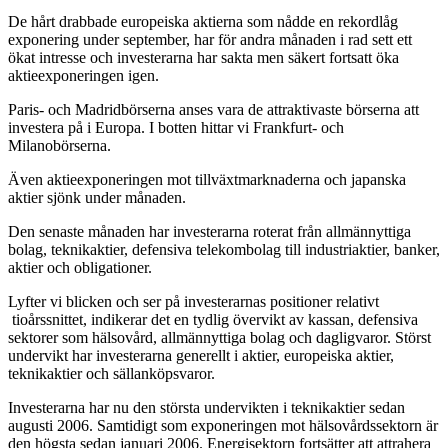
De hårt drabbade europeiska aktierna som nådde en rekordlåg
exponering under september, har för andra månaden i rad sett ett
ökat intresse och investerarna har sakta men säkert fortsatt öka
aktieexponeringen igen.
Paris- och Madridbörserna anses vara de attraktivaste börserna att
investera på i Europa. I botten hittar vi Frankfurt- och
Milanobörserna.
Även aktieexponeringen mot tillväxtmarknaderna och japanska
aktier sjönk under månaden.
Den senaste månaden har investerarna roterat från allmännyttiga
bolag, teknikaktier, defensiva telekombolag till industriaktier, banker,
aktier och obligationer.
Lyfter vi blicken och ser på investerarnas positioner relativt
tioårssnittet, indikerar det en tydlig övervikt av kassan, defensiva
sektorer som hälsovård, allmännyttiga bolag och dagligvaror. Störst
undervikt har investerarna generellt i aktier, europeiska aktier,
teknikaktier och sällanköpsvaror.
Investerarna har nu den största undervikten i teknikaktier sedan
augusti 2006. Samtidigt som exponeringen mot hälsovårdssektorn är
den högsta sedan januari 2006. Energisektorn fortsätter att attrahera