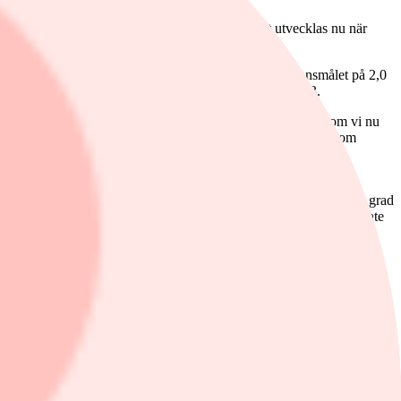
tor osäkerhet kring hur energipriserna kommer att utvecklas nu när
 redan under tidig höst nästa år krypa ner till inflationsmålet på 2,0
akten kommer att dämpas påtagligt under loppet av 2023.
våprocentsmålet under hela 2023. Den stora kostnadsimpuls som vi nu
kommer att utvecklas under 2023. För även om de löneutspel som
abbare än under senare år och till det tillkommer en viss
av stigande varsel.
git efter inflationssiffrorna för oktober. Det börjar i allt högre grad
ksbanken nöjer sig med en höjning på 0,50 procentenheter för att inte