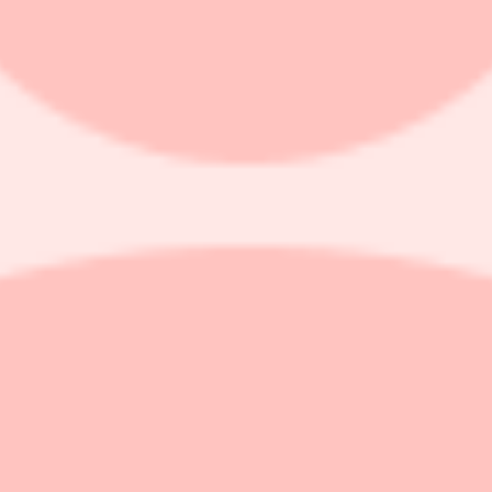
 det underliggande inflationstrycket i svensk ekonomi att stiga. Något 
 i oktober och vi får leta oss tillbaka till början av 1990-talet för att 