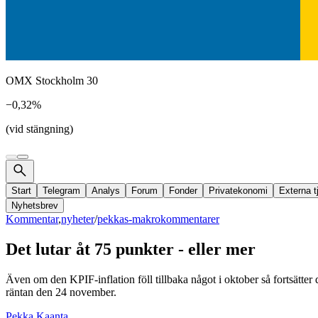
OMX Stockholm 30
−0,32%
(vid stängning)
Start
Telegram
Analys
Forum
Fonder
Privatekonomi
Externa t
Nyhetsbrev
Kommentar
,
nyheter
/
pekkas-makrokommentarer
Det lutar åt 75 punkter - eller mer
Även om den KPIF-inflation föll tillbaka något i oktober så fortsätter
räntan den 24 november.
Pekka Kaanta