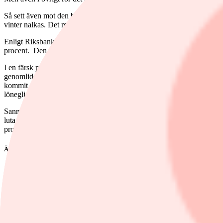
Så sett även mot den bakgrunden så talar det mesta för att inflationst
vinter nalkas. Det mesta tyder dock på att de ska upp igen.
Enligt Riksbankens egna prognoser ska inflationstoppen, enligt KPIF, nå
procent. Den optimistiska prognosen är det dock flera utomstående b
I en färsk prognos pekar bland annat SEB:s ekonomer mot att det finns
genomlider har en bit kvar att pressa sig igenom hela det ekonomisk
kommit från arbetstagarhåll varit förhållandevis återhållsamma, givet 
löneglidning. Mycket hänger dock på hur snabbt arbetsmarknaden hinne
Sannolikheten för att Riksbanken levererar en ny monsterhöjning av rän
luta åt en räntehöjning med 0,75 procentenheter även om en större rän
provoceras fram högre lönekrav och pressa redan plågade hushållsplån
Ämnen i artikeln
pekkas-makrokommentarer
Pekka Kaanta