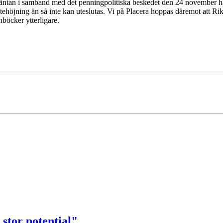
tan i samband med det penningpolitiska beskedet den 24 november har sti
tehöjning än så inte kan uteslutas. Vi på Placera hoppas däremot att Ri
böcker ytterligare.
 stor potential"