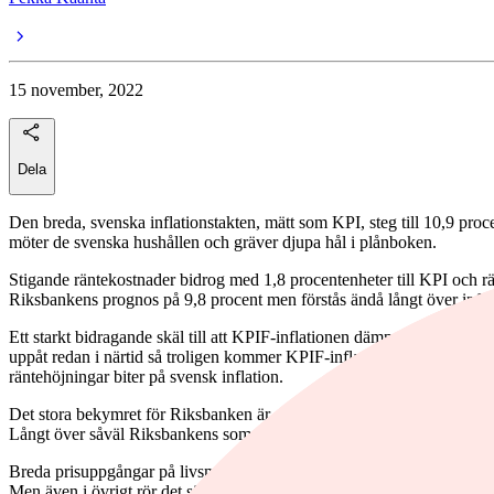
15 november, 2022
Dela
Den breda, svenska inflationstakten, mätt som KPI, steg till 10,9 procent
möter de svenska hushållen och gräver djupa hål i plånboken.
Stigande räntekostnader bidrog med 1,8 procentenheter till KPI och rä
Riksbankens prognos på 9,8 procent men förstås ändå långt över infla
Ett starkt bidragande skäl till att KPIF-inflationen dämpades var att 
uppåt redan i närtid så troligen kommer KPIF-inflationen att stiga und
räntehöjningar biter på svensk inflation.
Det stora bekymret för Riksbanken är att KPIF exklusive energipriser fo
Långt över såväl Riksbankens som analytikerkårens prognoser. Konsens
Breda prisuppgångar på livsmedel, framför allt grönsaker, bidar till p
Men även i övrigt rör det sig om breda prisuppgångar på bland annat h