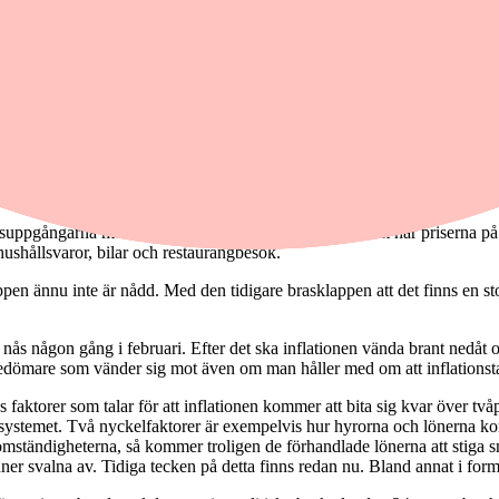
knas effekten av Riksbanken styrränteförändringar av så sjönk KPIF-infl
tionsmålet för KPIF på 2,0 procent.
elpriserna sjönk med 24 procent mellan september och oktober. Det finns 
er kommande månader, även osäkerheten är stor. Så ännu är det alldeles 
rtsätter att röra sig uppåt i en oroväckande snabb takt. KPIF exklusive 
usprognosen bland analytiker var en försiktig uppgång till 7,5 procent
risuppgångarna mellan september och oktober. Dessutom har priserna på d
ushållsvaror, bilar och restaurangbesök.
oppen ännu inte är nådd. Med den tidigare brasklappen att det finns en s
s någon gång i februari. Efter det ska inflationen vända brant nedåt och
edömare som vänder sig mot även om man håller med om att inflationst
 faktorer som talar för att inflationen kommer att bita sig kvar över t
a systemet. Två nyckelfaktorer är exempelvis hur hyrorna och lönerna 
omständigheterna, så kommer troligen de förhandlade lönerna att stiga sn
r svalna av. Tidiga tecken på detta finns redan nu. Bland annat i form 