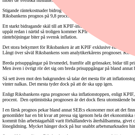
möter de svenska hushållen och gräver djupa hål i plånboken.
Stigande räntekostnader bidrog med 1,8 procentenheter till KPI och rä
Riksbankens prognos på 9,8 procent men förstås ändå långt över infla
Ett starkt bidragande skäl till att KPIF-inflationen dämpades var att 
uppåt redan i närtid så troligen kommer KPIF-inflationen att stiga und
räntehöjningar biter på svensk inflation.
Det stora bekymret för Riksbanken är att KPIF exklusive energipriser fo
Långt över såväl Riksbankens som analytikerkårens prognoser. Konsens
Breda prisuppgångar på livsmedel, framför allt grönsaker, bidar till p
Men även i övrigt rör det sig om breda prisuppgångar på bland annat h
Så sett även mot den bakgrunden så talar det mesta för att inflationst
vinter nalkas. Det mesta tyder dock på att de ska upp igen.
Enligt Riksbankens egna prognoser ska inflationstoppen, enligt KPIF, nå
procent. Den optimistiska prognosen är det dock flera utomstående b
I en färsk prognos pekar bland annat SEB:s ekonomer mot att det finns
genomlider har en bit kvar att pressa sig igenom hela det ekonomisk
kommit från arbetstagarhåll varit förhållandevis återhållsamma, givet 
löneglidning. Mycket hänger dock på hur snabbt arbetsmarknaden hinne