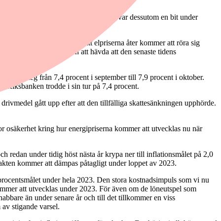
ationen från 9,7 till 9,3 procent. Det var dessutom en bit under
dock en överhängande risk att elpriserna åter kommer att röra sig
för tidigt för Riksbanken att hävda att den senaste tidens
energi steg från 7,4 procent i september till 7,9 procent i oktober.
. Riksbanken trodde i sin tur på 7,4 procent.
rivmedel gått upp efter att den tillfälliga skattesänkningen upphörde.
tor osäkerhet kring hur energipriserna kommer att utvecklas nu när
 redan under tidig höst nästa år krypa ner till inflationsmålet på 2,0
akten kommer att dämpas påtagligt under loppet av 2023.
våprocentsmålet under hela 2023. Den stora kostnadsimpuls som vi nu
kommer att utvecklas under 2023. För även om de löneutspel som
abbare än under senare år och till det tillkommer en viss
av stigande varsel.