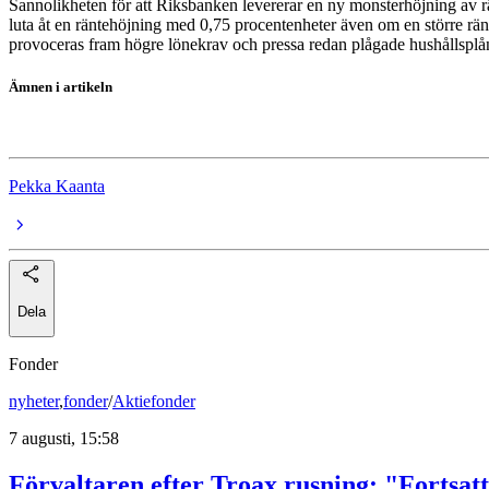
Sannolikheten för att Riksbanken levererar en ny monsterhöjning av rän
luta åt en räntehöjning med 0,75 procentenheter även om en större rän
provoceras fram högre lönekrav och pressa redan plågade hushållsplån
Ämnen i artikeln
pekkas-makrokommentarer
Pekka Kaanta
Dela
Fonder
nyheter
,
fonder
/
Aktiefonder
7 augusti, 15:58
Förvaltaren efter Troax rusning: "Fortsatt