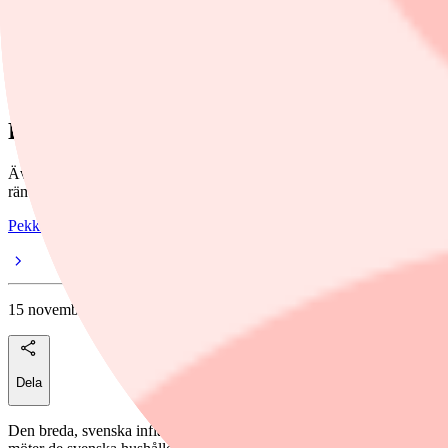
Dela
Kommentar
,
nyheter
/
pekkas-makrokommentarer
Det lutar åt 75 punkter - eller mer
Även om den KPIF-inflation föll tillbaka något i oktober så fortsätter
räntan den 24 november.
Pekka Kaanta
15 november, 2022
Dela
Den breda, svenska inflationstakten, mätt som KPI, steg till 10,9 procent