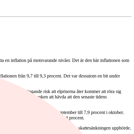
hitta en inflation på motsvarande nivåer. Det är den här inflationen som
ationen från 9,7 till 9,3 procent. Det var dessutom en bit under
dock en överhängande risk att elpriserna åter kommer att röra sig
för tidigt för Riksbanken att hävda att den senaste tidens
energi steg från 7,4 procent i september till 7,9 procent i oktober.
. Riksbanken trodde i sin tur på 7,4 procent.
rivmedel gått upp efter att den tillfälliga skattesänkningen upphörde.