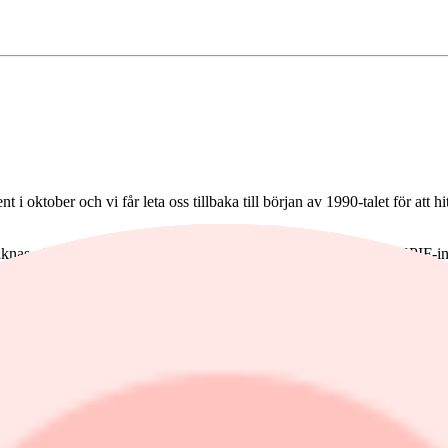
 i oktober och vi får leta oss tillbaka till början av 1990-talet för att 
knas effekten av Riksbanken styrränteförändringar av så sjönk KPIF-infl
tionsmålet för KPIF på 2,0 procent.
elpriserna sjönk med 24 procent mellan september och oktober. Det finns 
er kommande månader, även osäkerheten är stor. Så ännu är det alldeles 
rtsätter att röra sig uppåt i en oroväckande snabb takt. KPIF exklusive 
usprognosen bland analytiker var en försiktig uppgång till 7,5 procent
risuppgångarna mellan september och oktober. Dessutom har priserna på d
ushållsvaror, bilar och restaurangbesök.