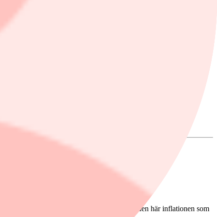
som sätter press på Riksbanken att leverera en ny monsterhöjning av
hitta en inflation på motsvarande nivåer. Det är den här inflationen som