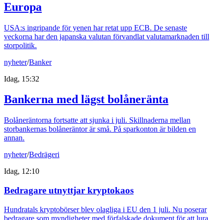
Europa
USA:s ingripande för yenen har retat upp ECB. De senaste
veckorna har den japanska valutan förvandlat valutamarknaden till
storpolitik.
nyheter
/
Banker
Idag, 15:32
Bankerna med lägst bolåneränta
Bolåneräntorna fortsatte att sjunka i juli. Skillnaderna mellan
storbankernas bolåneräntor är små. På sparkonton är bilden en
annan.
nyheter
/
Bedrägeri
Idag, 12:10
Bedragare utnyttjar kryptokaos
Hundratals kryptobörser blev olagliga i EU den 1 juli. Nu poserar
bedragare som myndigheter med förfalskade dokument för att lura