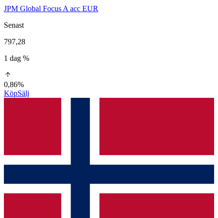
JPM Global Focus A acc EUR
Senast
797,28
1 dag %
0,86%
Köp
Sälj