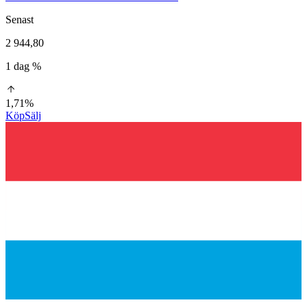
Senast
2 944,80
1 dag %
1,71%
Köp
Sälj