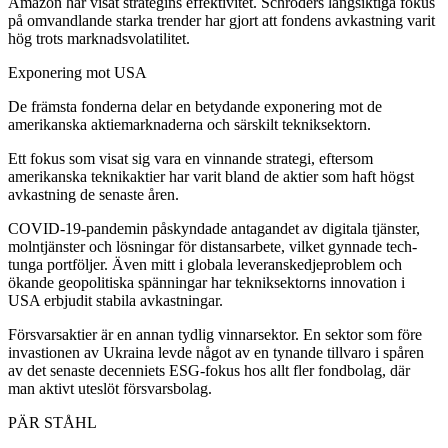
Amazon har visat strategins effektivitet. Schroders långsiktiga fokus
på omvandlande starka trender har gjort att fondens avkastning varit
hög trots marknadsvolatilitet.
Exponering mot USA
De främsta fonderna delar en betydande exponering mot de
amerikanska aktiemarknaderna och särskilt tekniksektorn.
Ett fokus som visat sig vara en vinnande strategi, eftersom
amerikanska teknikaktier har varit bland de aktier som haft högst
avkastning de senaste åren.
COVID-19-pandemin påskyndade antagandet av digitala tjänster,
molntjänster och lösningar för distansarbete, vilket gynnade tech-
tunga portföljer. Även mitt i globala leveranskedjeproblem och
ökande geopolitiska spänningar har tekniksektorns innovation i
USA erbjudit stabila avkastningar.
Försvarsaktier är en annan tydlig vinnarsektor. En sektor som före
invastionen av Ukraina levde något av en tynande tillvaro i spåren
av det senaste decenniets ESG-fokus hos allt fler fondbolag, där
man aktivt uteslöt försvarsbolag.
PÄR STÅHL