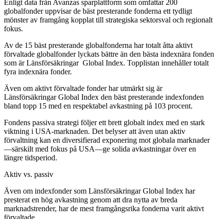
Enligt data från Avanzas sparplattform som omfattar 200
globalfonder uppvisar de bäst presterande fonderna ett tydligt
mönster av framgång kopplat till strategiska sektorsval och regionalt
fokus.
Av de 15 bäst presterande globalfonderna har totalt åtta aktivt
förvaltade globalfonder lyckats bättre än den bästa indexnära fonden
som är Länsförsäkringar Global Index. Topplistan innehåller totalt
fyra indexnära fonder.
Även om aktivt förvaltade fonder har utmärkt sig är
Länsförsäkringar Global Index den bäst presterande indexfonden
bland topp 15 med en respektabel avkastning på 103 procent.
Fondens passiva strategi följer ett brett globalt index med en stark
viktning i USA-marknaden. Det belyser att även utan aktiv
förvaltning kan en diversifierad exponering mot globala marknader
—särskilt med fokus på USA—ge solida avkastningar över en
längre tidsperiod.
Aktiv vs. passiv
Även om indexfonder som Länsförsäkringar Global Index har
presterat en hög avkastning genom att dra nytta av breda
marknadstrender, har de mest framgångsrika fonderna varit aktivt
förvaltade.