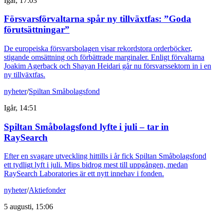
Igår, 17:03
Försvarsförvaltarna spår ny tillväxtfas: ”Goda
förutsättningar”
De europeiska försvarsbolagen visar rekordstora orderböcker,
stigande omsättning och förbättrade marginaler. Enligt förvaltarna
Joakim Agerback och Shayan Heidari går nu försvarssektorn in i en
ny tillväxtfas.
nyheter
/
Spiltan Småbolagsfond
Igår, 14:51
Spiltan Småbolagsfond lyfte i juli – tar in
RaySearch
Efter en svagare utveckling hittills i år fick Spiltan Småbolagsfond
ett tydligt lyft i juli. Mips bidrog mest till uppgången, medan
RaySearch Laboratories är ett nytt innehav i fonden.
nyheter
/
Aktiefonder
5 augusti, 15:06