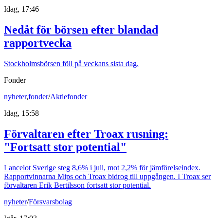
Idag, 17:46
Nedåt för börsen efter blandad
rapportvecka
Stockholmsbörsen föll på veckans sista dag.
Fonder
nyheter
,
fonder
/
Aktiefonder
Idag, 15:58
Förvaltaren efter Troax rusning:
"Fortsatt stor potential"
Lancelot Sverige steg 8,6% i juli, mot 2,2% för jämförelseindex.
Rapportvinnarna Mips och Troax bidrog till uppgången. I Troax ser
förvaltaren Erik Bertilsson fortsatt stor potential.
nyheter
/
Försvarsbolag