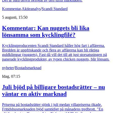
Det är bara delvis befogat av den tuffa marknaden.
Kommentar
,
Aktieanalys
/
Scandi Standard
5 augusti, 15:50
Kommentar: Kan nuggets bli lika
lönsamma som kycklingfilé?
Kycklingproducenten Scandi Standard håller hög fart i affärerna.
Bredden är uppfriskande och flera av affärerna kan bli riktiga
guldklimpar (nuggets). Fast då vill det till att just storsatsningen på
panerade kycklingprodukter, av typen chicken nuggets, blir lönsam.
nyheter
/
Bostadsmarknad
Idag, 07:15
Juli bjöd på billigare bostadsrätter – nu
väntar en aktiv marknad
Priserna på bostadsrätter sjönk i juli medan villapriserna ökade.
Fritidshusmarknaden bjöd samtidigt på månadens tredbrott. "En