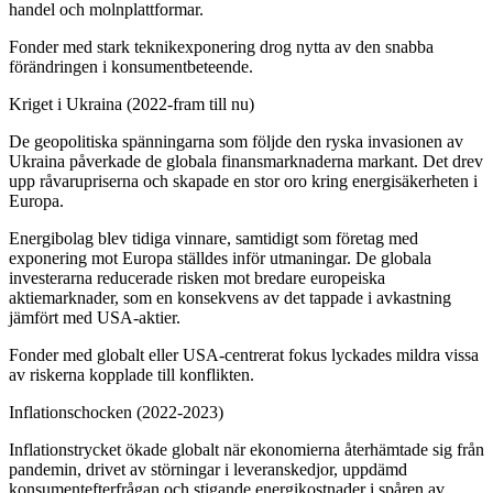
handel och molnplattformar.
Fonder med stark teknikexponering drog nytta av den snabba
förändringen i konsumentbeteende.
Kriget i Ukraina (2022-fram till nu)
De geopolitiska spänningarna som följde den ryska invasionen av
Ukraina påverkade de globala finansmarknaderna markant. Det drev
upp råvarupriserna och skapade en stor oro kring energisäkerheten i
Europa.
Energibolag blev tidiga vinnare, samtidigt som företag med
exponering mot Europa ställdes inför utmaningar. De globala
investerarna reducerade risken mot bredare europeiska
aktiemarknader, som en konsekvens av det tappade i avkastning
jämfört med USA-aktier.
Fonder med globalt eller USA-centrerat fokus lyckades mildra vissa
av riskerna kopplade till konflikten.
Inflationschocken (2022-2023)
Inflationstrycket ökade globalt när ekonomierna återhämtade sig från
pandemin, drivet av störningar i leveranskedjor, uppdämd
konsumentefterfrågan och stigande energikostnader i spåren av