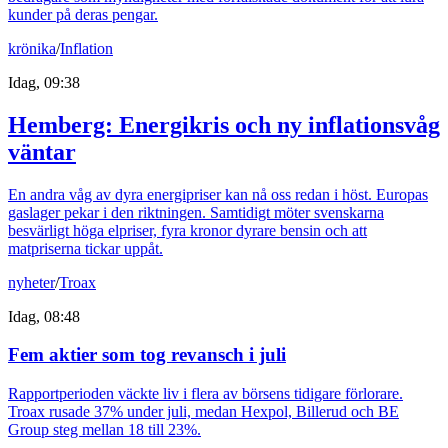
kunder på deras pengar.
krönika
/
Inflation
Idag, 09:38
Hemberg: Energikris och ny inflationsvåg
väntar
En andra våg av dyra energipriser kan nå oss redan i höst. Europas
gaslager pekar i den riktningen. Samtidigt möter svenskarna
besvärligt höga elpriser, fyra kronor dyrare bensin och att
matpriserna tickar uppåt.
nyheter
/
Troax
Idag, 08:48
Fem aktier som tog revansch i juli
Rapportperioden väckte liv i flera av börsens tidigare förlorare.
Troax rusade 37% under juli, medan Hexpol, Billerud och BE
Group steg mellan 18 till 23%.