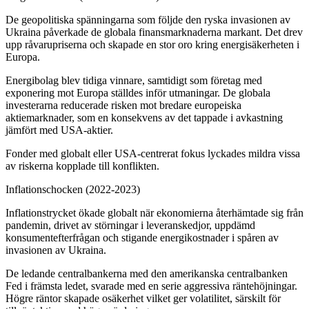
De geopolitiska spänningarna som följde den ryska invasionen av
Ukraina påverkade de globala finansmarknaderna markant. Det drev
upp råvarupriserna och skapade en stor oro kring energisäkerheten i
Europa.
Energibolag blev tidiga vinnare, samtidigt som företag med
exponering mot Europa ställdes inför utmaningar. De globala
investerarna reducerade risken mot bredare europeiska
aktiemarknader, som en konsekvens av det tappade i avkastning
jämfört med USA-aktier.
Fonder med globalt eller USA-centrerat fokus lyckades mildra vissa
av riskerna kopplade till konflikten.
Inflationschocken (2022-2023)
Inflationstrycket ökade globalt när ekonomierna återhämtade sig från
pandemin, drivet av störningar i leveranskedjor, uppdämd
konsumentefterfrågan och stigande energikostnader i spåren av
invasionen av Ukraina.
De ledande centralbankerna med den amerikanska centralbanken
Fed i främsta ledet, svarade med en serie aggressiva räntehöjningar.
Högre räntor skapade osäkerhet vilket ger volatilitet, särskilt för