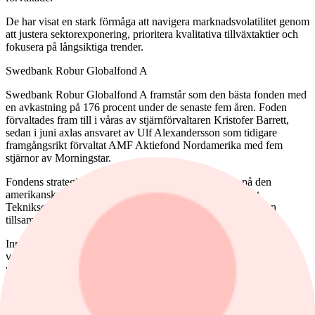
De har visat en stark förmåga att navigera marknadsvolatilitet genom
att justera sektorexponering, prioritera kvalitativa tillväxtaktier och
fokusera på långsiktiga trender.
Swedbank Robur Globalfond A
Swedbank Robur Globalfond A framstår som den bästa fonden med
en avkastning på 176 procent under de senaste fem åren. Foden
förvaltades fram till i våras av stjärnförvaltaren Kristofer Barrett,
sedan i juni axlas ansvaret av Ulf Alexandersson som tidigare
framgångsrikt förvaltat AMF Aktiefond Nordamerika med fem
stjärnor av Morningstar.
Fondens strategi har varit centrerad kring en stark tro på den
amerikanska aktiemarknaden med en vikt runt 70 procent.
Tekniksektorn har haft en betydande övervikt under perioden
tillsammans med hälsovårdsbolag.
Innehav i företag som Apple, Microsoft, Nvidia och Alphabet har
varit avgörande för avkastningen, särskilt under COVID-19-
pandemin då teknikaktier steg kraftigt på grund av ökad efterfrågan
på digitala lösningar.
Swedbank Roburs fokus på teknologijättar har lönat sig genom att