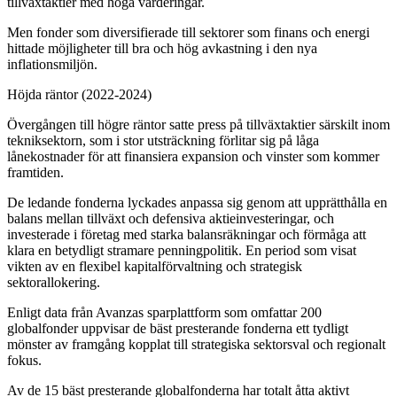
tillväxtaktier med höga värderingar.
Men fonder som diversifierade till sektorer som finans och energi
hittade möjligheter till bra och hög avkastning i den nya
inflationsmiljön.
Höjda räntor (2022-2024)
Övergången till högre räntor satte press på tillväxtaktier särskilt inom
tekniksektorn, som i stor utsträckning förlitar sig på låga
lånekostnader för att finansiera expansion och vinster som kommer
framtiden.
De ledande fonderna lyckades anpassa sig genom att upprätthålla en
balans mellan tillväxt och defensiva aktieinvesteringar, och
investerade i företag med starka balansräkningar och förmåga att
klara en betydligt stramare penningpolitik. En period som visat
vikten av en flexibel kapitalförvaltning och strategisk
sektorallokering.
Enligt data från Avanzas sparplattform som omfattar 200
globalfonder uppvisar de bäst presterande fonderna ett tydligt
mönster av framgång kopplat till strategiska sektorsval och regionalt
fokus.
Av de 15 bäst presterande globalfonderna har totalt åtta aktivt