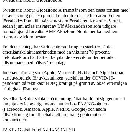
Swedbank Robur Globalfond A
Swedbank Robur Globalfond A framstår som den bästa fonden med
en avkastning på 176 procent under de senaste fem åren. Foden
förvaltades fram till i våras av stjärnförvaltaren Kristofer Barrett,
sedan i juni axlas ansvaret av Ulf Alexandersson som tidigare
framgångsrikt förvaltat AMF Aktiefond Nordamerika med fem
stjärnor av Morningstar.
Fondens strategi har varit centrerad kring en stark tro på den
amerikanska aktiemarknaden med en vikt runt 70 procent.
Tekniksektorn har haft en betydande övervikt under perioden
tillsammans med hälsovårdsbolag.
Innehav i företag som Apple, Microsoft, Nvidia och Alphabet har
varit avgörande för avkastningen, särskilt under COVID-19-
pandemin då teknikaktier steg kraftigt på grund av ökad efterfrågan
på digitala lösningar.
Swedbank Roburs fokus på teknologijättar har lönat sig genom att
utnyttja det långvariga momentumet hos FAANG-aktierna
(Facebook, Amazon, Apple, Netflix, Google) och andra
tillväxtföretag för att behålla ett försprång gentemot sina
konkurrenter.
FAST - Global Fund A-PF-ACC-USD