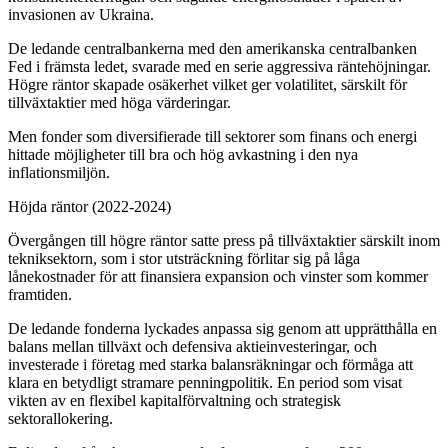
invasionen av Ukraina.
De ledande centralbankerna med den amerikanska centralbanken
Fed i främsta ledet, svarade med en serie aggressiva räntehöjningar.
Högre räntor skapade osäkerhet vilket ger volatilitet, särskilt för
tillväxtaktier med höga värderingar.
Men fonder som diversifierade till sektorer som finans och energi
hittade möjligheter till bra och hög avkastning i den nya
inflationsmiljön.
Höjda räntor (2022-2024)
Övergången till högre räntor satte press på tillväxtaktier särskilt inom
tekniksektorn, som i stor utsträckning förlitar sig på låga
lånekostnader för att finansiera expansion och vinster som kommer
framtiden.
De ledande fonderna lyckades anpassa sig genom att upprätthålla en
balans mellan tillväxt och defensiva aktieinvesteringar, och
investerade i företag med starka balansräkningar och förmåga att
klara en betydligt stramare penningpolitik. En period som visat
vikten av en flexibel kapitalförvaltning och strategisk
sektorallokering.