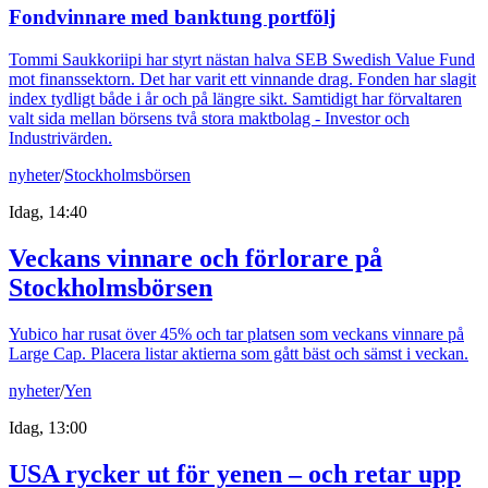
Fondvinnare med banktung portfölj
Tommi Saukkoriipi har styrt nästan halva SEB Swedish Value Fund
mot finanssektorn. Det har varit ett vinnande drag. Fonden har slagit
index tydligt både i år och på längre sikt. Samtidigt har förvaltaren
valt sida mellan börsens två stora maktbolag - Investor och
Industrivärden.
nyheter
/
Stockholmsbörsen
Idag, 14:40
Veckans vinnare och förlorare på
Stockholmsbörsen
Yubico har rusat över 45% och tar platsen som veckans vinnare på
Large Cap. Placera listar aktierna som gått bäst och sämst i veckan.
nyheter
/
Yen
Idag, 13:00
USA rycker ut för yenen – och retar upp