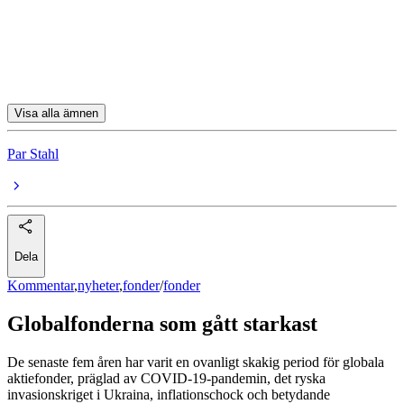
Schroder ISF Glb Disruption A Acc USD
JPM Global Focus A (acc) EUR
Delphi Global A
Visa alla ämnen
Par Stahl
Dela
Kommentar
,
nyheter
,
fonder
/
fonder
Globalfonderna som gått starkast
De senaste fem åren har varit en ovanligt skakig period för globala
aktiefonder, präglad av COVID-19-pandemin, det ryska
invasionskriget i Ukraina, inflationschock och betydande