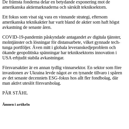
De främsta fonderna delar en betydande exponering mot de
amerikanska aktiemarknaderna och särskilt tekniksektorn.
Ett fokus som visat sig vara en vinnande strategi, eftersom
amerikanska teknikaktier har varit bland de aktier som haft högst
avkastning de senaste åren.
COVID-19-pandemin påskyndade antagandet av digitala tjänster,
molntjänster och lösningar för distansarbete, vilket gynnade tech-
tunga portföljer. Även mitt i globala leveranskedjeproblem och
ökande geopolitiska spänningar har tekniksektorns innovation i
USA erbjudit stabila avkastningar.
Försvarsaktier är en annan tydlig vinnarsektor. En sektor som före
invastionen av Ukraina levde något av en tynande tillvaro i spåren
av det senaste decenniets ESG-fokus hos allt fler fondbolag, där
man aktivt uteslöt försvarsbolag.
PÄR STÅHL
Ämnen i artikeln
fonder
Swedbank Robur Globalfond A