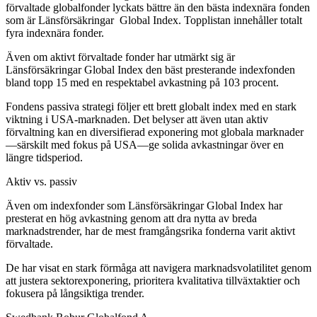
förvaltade globalfonder lyckats bättre än den bästa indexnära fonden
som är Länsförsäkringar Global Index. Topplistan innehåller totalt
fyra indexnära fonder.
Även om aktivt förvaltade fonder har utmärkt sig är
Länsförsäkringar Global Index den bäst presterande indexfonden
bland topp 15 med en respektabel avkastning på 103 procent.
Fondens passiva strategi följer ett brett globalt index med en stark
viktning i USA-marknaden. Det belyser att även utan aktiv
förvaltning kan en diversifierad exponering mot globala marknader
—särskilt med fokus på USA—ge solida avkastningar över en
längre tidsperiod.
Aktiv vs. passiv
Även om indexfonder som Länsförsäkringar Global Index har
presterat en hög avkastning genom att dra nytta av breda
marknadstrender, har de mest framgångsrika fonderna varit aktivt
förvaltade.
De har visat en stark förmåga att navigera marknadsvolatilitet genom
att justera sektorexponering, prioritera kvalitativa tillväxtaktier och
fokusera på långsiktiga trender.