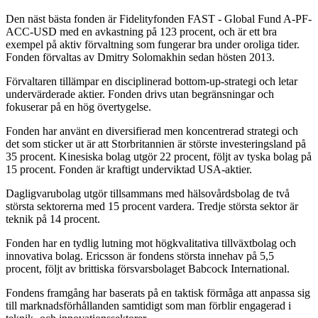
Den näst bästa fonden är Fidelityfonden FAST - Global Fund A-PF-
ACC-USD med en avkastning på 123 procent, och är ett bra
exempel på aktiv förvaltning som fungerar bra under oroliga tider.
Fonden förvaltas av Dmitry Solomakhin sedan hösten 2013.
Förvaltaren tillämpar en disciplinerad bottom-up-strategi och letar
undervärderade aktier. Fonden drivs utan begränsningar och
fokuserar på en hög övertygelse.
Fonden har använt en diversifierad men koncentrerad strategi och
det som sticker ut är att Storbritannien är störste investeringsland på
35 procent. Kinesiska bolag utgör 22 procent, följt av tyska bolag på
15 procent. Fonden är kraftigt underviktad USA-aktier.
Dagligvarubolag utgör tillsammans med hälsovårdsbolag de två
största sektorerna med 15 procent vardera. Tredje största sektor är
teknik på 14 procent.
Fonden har en tydlig lutning mot högkvalitativa tillväxtbolag och
innovativa bolag. Ericsson är fondens största innehav på 5,5
procent, följt av brittiska försvarsbolaget Babcock International.
Fondens framgång har baserats på en taktisk förmåga att anpassa sig
till marknadsförhållanden samtidigt som man förblir engagerad i