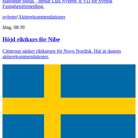
glädjande signal", menar Liza Nyberg, tf VD för Svensk
Fastighetsförmedling.
nyheter
/
Aktierekommendationer
Idag, 08:39
Höjd riktkurs för Nibe
Citigroup sänker riktkursen för Novo Nordisk. Här är dagens
aktierekommendationer.