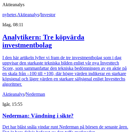
Aktieanalys
nyheter
,
Aktieanalys
/
Investor
Idag, 08:11
Analytikern: Tre köpvärda
investmentbolag
I den här artikeln lyfter vi fram de tre investmentbolag som i dag
uppvisar den starkaste tekniska bilden enligt vår nya Investtech
Score, som sammanfattar den tekniska bedömningen av en aktie på
en skala från –100 till +100, där högre värden indikerar en starkare
köpsignal och lägre värden en starkare säljsignal enligt Investtechs
algoritmer.
Aktieanalys
/
Nederman
Igår, 15:55
Nederman: Vändning i sikte?
Det har blåst snåla vindar runt Nederman på börsen de senaste åren.