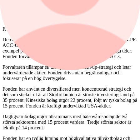
utnyttja det långvariga momentumet hos FAANG-aktierna
(Facebook, Amazon, Apple, Netflix, Google) och andra
tillväxtföretag för att behålla ett försprång gentemot sina
konkurrenter.
FAST - Global Fund A-PF-ACC-USD
Den näst bästa fonden är Fidelityfonden FAST - Global Fund A-PF-
ACC-USD med en avkastning på 123 procent, och är ett bra
exempel på aktiv förvaltning som fungerar bra under oroliga tider.
Fonden förvaltas av Dmitry Solomakhin sedan hösten 2013.
Förvaltaren tillämpar en disciplinerad bottom-up-strategi och letar
undervärderade aktier. Fonden drivs utan begränsningar och
fokuserar på en hög övertygelse.
Fonden har använt en diversifierad men koncentrerad strategi och
det som sticker ut är att Storbritannien är störste investeringsland på
35 procent. Kinesiska bolag utgör 22 procent, följt av tyska bolag på
15 procent. Fonden är kraftigt underviktad USA-aktier.
Dagligvarubolag utgör tillsammans med hälsovårdsbolag de två
största sektorerna med 15 procent vardera. Tredje största sektor är
teknik på 14 procent.
Fonden har en tydlig lutning mot högkvalitativa tillväxtbolag och