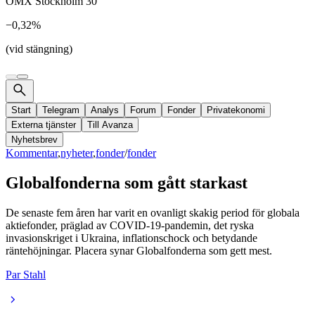
OMX Stockholm 30
−0,32%
(vid stängning)
Start
Telegram
Analys
Forum
Fonder
Privatekonomi
Externa tjänster
Till Avanza
Nyhetsbrev
Kommentar
,
nyheter
,
fonder
/
fonder
Globalfonderna som gått starkast
De senaste fem åren har varit en ovanligt skakig period för globala
aktiefonder, präglad av COVID-19-pandemin, det ryska
invasionskriget i Ukraina, inflationschock och betydande
räntehöjningar. Placera synar Globalfonderna som gett mest.
Par Stahl