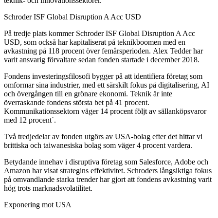
teknik- och innovationssektorer.
Schroder ISF Global Disruption A Acc USD
På tredje plats kommer Schroder ISF Global Disruption A Acc
USD, som också har kapitaliserat på teknikboomen med en
avkastning på 118 procent över femårsperioden. Alex Tedder har
varit ansvarig förvaltare sedan fonden startade i december 2018.
Fondens investeringsfilosofi bygger på att identifiera företag som
omformar sina industrier, med ett särskilt fokus på digitalisering, AI
och övergången till en grönare ekonomi. Teknik är inte
överraskande fondens största bet på 41 procent.
Kommunikationssektorn väger 14 procent följt av sällanköpsvaror
med 12 procent´.
Två tredjedelar av fonden utgörs av USA-bolag efter det hittar vi
brittiska och taiwanesiska bolag som väger 4 procent vardera.
Betydande innehav i disruptiva företag som Salesforce, Adobe och
Amazon har visat strategins effektivitet. Schroders långsiktiga fokus
på omvandlande starka trender har gjort att fondens avkastning varit
hög trots marknadsvolatilitet.
Exponering mot USA