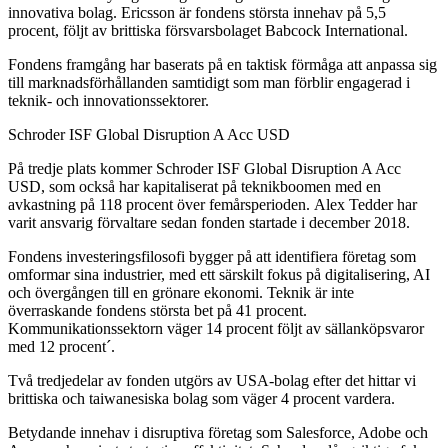
innovativa bolag. Ericsson är fondens största innehav på 5,5
procent, följt av brittiska försvarsbolaget Babcock International.
Fondens framgång har baserats på en taktisk förmåga att anpassa sig
till marknadsförhållanden samtidigt som man förblir engagerad i
teknik- och innovationssektorer.
Schroder ISF Global Disruption A Acc USD
På tredje plats kommer Schroder ISF Global Disruption A Acc
USD, som också har kapitaliserat på teknikboomen med en
avkastning på 118 procent över femårsperioden. Alex Tedder har
varit ansvarig förvaltare sedan fonden startade i december 2018.
Fondens investeringsfilosofi bygger på att identifiera företag som
omformar sina industrier, med ett särskilt fokus på digitalisering, AI
och övergången till en grönare ekonomi. Teknik är inte
överraskande fondens största bet på 41 procent.
Kommunikationssektorn väger 14 procent följt av sällanköpsvaror
med 12 procent´.
Två tredjedelar av fonden utgörs av USA-bolag efter det hittar vi
brittiska och taiwanesiska bolag som väger 4 procent vardera.
Betydande innehav i disruptiva företag som Salesforce, Adobe och