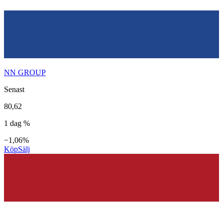
NN GROUP
Senast
80,62
1 dag %
−1,06%
Köp
Sälj