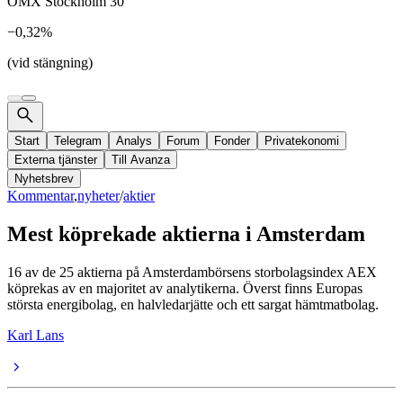
OMX Stockholm 30
−0,32%
(vid stängning)
Start
Telegram
Analys
Forum
Fonder
Privatekonomi
Externa tjänster
Till Avanza
Nyhetsbrev
Kommentar
,
nyheter
/
aktier
Mest köprekade aktierna i Amsterdam
16 av de 25 aktierna på Amsterdambörsens storbolagsindex AEX
köprekas av en majoritet av analytikerna. Överst finns Europas
största energibolag, en halvledarjätte och ett sargat hämtmatbolag.
Karl Lans