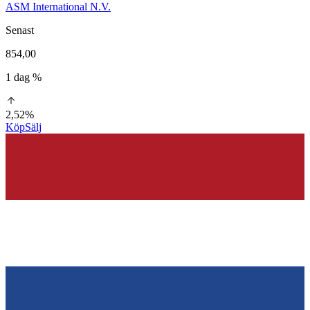
ASM International N.V.
Senast
854,00
1 dag %
2,52%
Köp
Sälj