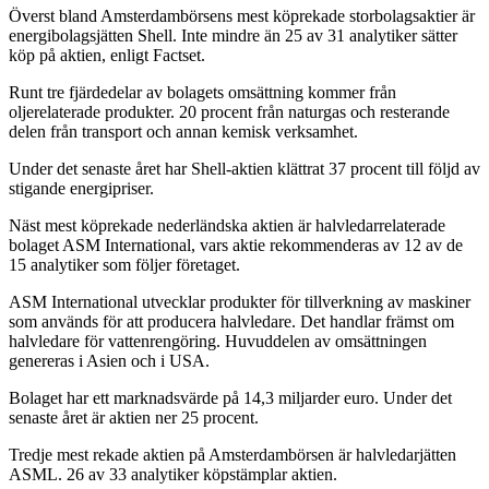
Överst bland Amsterdambörsens mest köprekade storbolagsaktier är
energibolagsjätten Shell. Inte mindre än 25 av 31 analytiker sätter
köp på aktien, enligt Factset.
Runt tre fjärdedelar av bolagets omsättning kommer från
oljerelaterade produkter. 20 procent från naturgas och resterande
delen från transport och annan kemisk verksamhet.
Under det senaste året har Shell-aktien klättrat 37 procent till följd av
stigande energipriser.
Näst mest köprekade nederländska aktien är halvledarrelaterade
bolaget ASM International, vars aktie rekommenderas av 12 av de
15 analytiker som följer företaget.
ASM International utvecklar produkter för tillverkning av maskiner
som används för att producera halvledare. Det handlar främst om
halvledare för vattenrengöring. Huvuddelen av omsättningen
genereras i Asien och i USA.
Bolaget har ett marknadsvärde på 14,3 miljarder euro. Under det
senaste året är aktien ner 25 procent.
Tredje mest rekade aktien på Amsterdambörsen är halvledarjätten
ASML. 26 av 33 analytiker köpstämplar aktien.