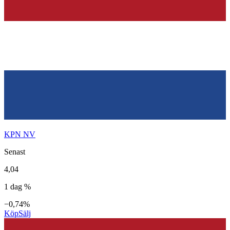
KPN NV
Senast
4,04
1 dag %
−0,74%
Köp
Sälj