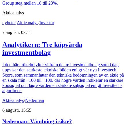
Group steg mellan 18 till 23%.
Aktieanalys
nyheter
,
Aktieanalys
/
Investor
7 augusti, 08:11
Analytikern: Tre köpvärda
investmentbolag
I den här artikeln lyfter vi fram de tre investmentbolag som i dag
uppvisar den starkaste tekniska bilden enligt vår nya Investtech
Score, som sammanfattar den tekniska bedömningen av en aktie på
en skala från –100 till +100, där högre värden indikerar en starkare
köpsignal och lägre värden en starkare säljsignal enligt Investtechs
algoritmer.
Aktieanalys
/
Nederman
6 augusti, 15:55
Nederman: Vändning i sikte?