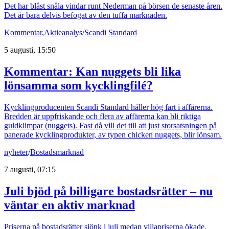
Det har blåst snåla vindar runt Nederman på börsen de senaste åren.
Det är bara delvis befogat av den tuffa marknaden.
Kommentar
,
Aktieanalys
/
Scandi Standard
5 augusti, 15:50
Kommentar: Kan nuggets bli lika
lönsamma som kycklingfilé?
Kycklingproducenten Scandi Standard håller hög fart i affärerna.
Bredden är uppfriskande och flera av affärerna kan bli riktiga
guldklimpar (nuggets). Fast då vill det till att just storsatsningen på
panerade kycklingprodukter, av typen chicken nuggets, blir lönsam.
nyheter
/
Bostadsmarknad
7 augusti, 07:15
Juli bjöd på billigare bostadsrätter – nu
väntar en aktiv marknad
Priserna på bostadsrätter sjönk i juli medan villapriserna ökade.