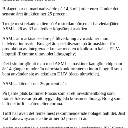
Bolaget har ett marknadsvärde på 14,3 miljarder euro. Under det
senaste året är aktien ner 25 procent.
Tredje mest rekade aktien på Amsterdambörsen är halvledarjätten
ASML. 26 av 33 analytiker köpstämplar aktien.
ASML är marknadsledare på tillverkning av maskiner inom
halvledarindustrin. Bolaget är specialiserade på är maskiner för
produktion av integrerade kretsar med en teknik som kallas EUV-
litografi (Extreme ultraviolet lithography)
Det i sin tur gör att man med ASML:s maskiner kan göra chip som
är 14 gånger mindre än närmsta konkurrenterna inom litografi som
bara använder sig av tekniken DUV (deep ultraviolet).
ASML-aktien är ner 26 procent i år.
På fjärde plats kommer Prosus som är ett investmentbolag som
främst fokuserar på att bygga digitala konsumentbolag. Bolag som
haft det tufft i spåren efter corona.
Tufft har även det femte mest rekommenderade bolaget haft det. Just
Eat Takeaway.coms aktie är ner 62 procent i år.