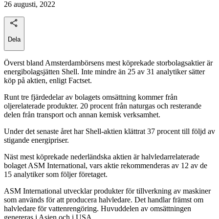
26 augusti, 2022
Dela
Överst bland Amsterdambörsens mest köprekade storbolagsaktier är
energibolagsjätten Shell. Inte mindre än 25 av 31 analytiker sätter
köp på aktien, enligt Factset.
Runt tre fjärdedelar av bolagets omsättning kommer från
oljerelaterade produkter. 20 procent från naturgas och resterande
delen från transport och annan kemisk verksamhet.
Under det senaste året har Shell-aktien klättrat 37 procent till följd av
stigande energipriser.
Näst mest köprekade nederländska aktien är halvledarrelaterade
bolaget ASM International, vars aktie rekommenderas av 12 av de
15 analytiker som följer företaget.
ASM International utvecklar produkter för tillverkning av maskiner
som används för att producera halvledare. Det handlar främst om
halvledare för vattenrengöring. Huvuddelen av omsättningen
genereras i Asien och i USA.