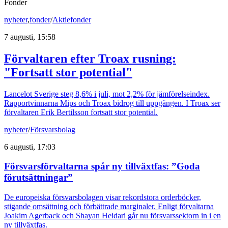
Fonder
nyheter
,
fonder
/
Aktiefonder
7 augusti, 15:58
Förvaltaren efter Troax rusning:
"Fortsatt stor potential"
Lancelot Sverige steg 8,6% i juli, mot 2,2% för jämförelseindex.
Rapportvinnarna Mips och Troax bidrog till uppgången. I Troax ser
förvaltaren Erik Bertilsson fortsatt stor potential.
nyheter
/
Försvarsbolag
6 augusti, 17:03
Försvarsförvaltarna spår ny tillväxtfas: ”Goda
förutsättningar”
De europeiska försvarsbolagen visar rekordstora orderböcker,
stigande omsättning och förbättrade marginaler. Enligt förvaltarna
Joakim Agerback och Shayan Heidari går nu försvarssektorn in i en
ny tillväxtfas.