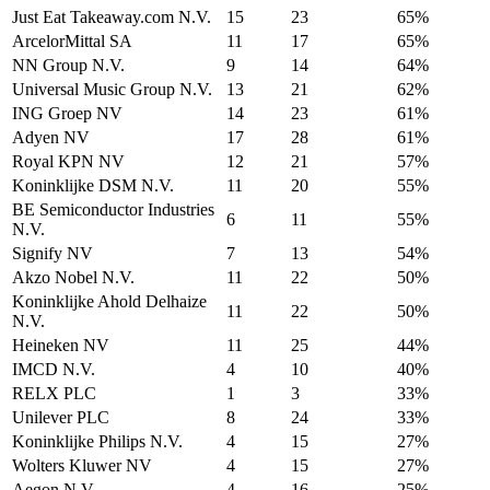
Just Eat Takeaway.com N.V.
15
23
65%
ArcelorMittal SA
11
17
65%
NN Group N.V.
9
14
64%
Universal Music Group N.V.
13
21
62%
ING Groep NV
14
23
61%
Adyen NV
17
28
61%
Royal KPN NV
12
21
57%
Koninklijke DSM N.V.
11
20
55%
BE Semiconductor Industries
6
11
55%
N.V.
Signify NV
7
13
54%
Akzo Nobel N.V.
11
22
50%
Koninklijke Ahold Delhaize
11
22
50%
N.V.
Heineken NV
11
25
44%
IMCD N.V.
4
10
40%
RELX PLC
1
3
33%
Unilever PLC
8
24
33%
Koninklijke Philips N.V.
4
15
27%
Wolters Kluwer NV
4
15
27%
Aegon N.V.
4
16
25%