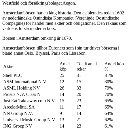
Westfield och försäkringsbolaget Aegon.
Amsterdambörsen har en lång historia. Den etablerades redan 1602
av nederländska Ostindiska Kompaniet (Verenigde Oostindische
Compagnie) för handel med aktier och obligationer. Den räknas som
världens första moderna börs.
Börsen i Amsterdam omkring år 1670.
Amsterdambörsen tillhör Euronext som i sin tur driver börserna i
bland annat Oslo, Bryssel, Paris och Lissabon.
Antal
Totalt antal
Andel köp
Aktie
köp
rekar
%
Shell PLC
25
31
81%
ASM International N.V.
12
15
80%
ASML Holding NV
26
33
79%
Prosus N.V. Class N
14
20
70%
Just Eat Takeaway.com N.V.
15
23
65%
ArcelorMittal SA
11
17
65%
NN Group N.V.
9
14
64%
Universal Music Group N.V.
13
21
62%
ING Groep NV
14
23
61%