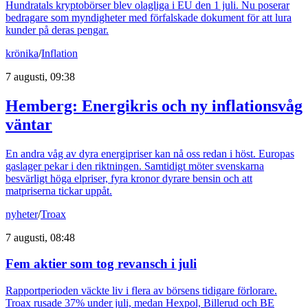
Hundratals kryptobörser blev olagliga i EU den 1 juli. Nu poserar
bedragare som myndigheter med förfalskade dokument för att lura
kunder på deras pengar.
krönika
/
Inflation
7 augusti, 09:38
Hemberg: Energikris och ny inflationsvåg
väntar
En andra våg av dyra energipriser kan nå oss redan i höst. Europas
gaslager pekar i den riktningen. Samtidigt möter svenskarna
besvärligt höga elpriser, fyra kronor dyrare bensin och att
matpriserna tickar uppåt.
nyheter
/
Troax
7 augusti, 08:48
Fem aktier som tog revansch i juli
Rapportperioden väckte liv i flera av börsens tidigare förlorare.
Troax rusade 37% under juli, medan Hexpol, Billerud och BE