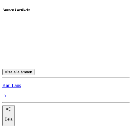
Ämnen i artikeln
aktier
Shell
ASM International
Prosus
Just Eat Takeaway.com N.V.
Visa alla ämnen
Karl Lans
Dela