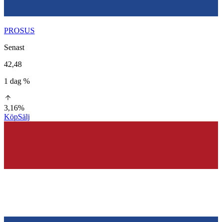
PROSUS
Senast
42,48
1 dag %
3,16%
Köp
Sälj