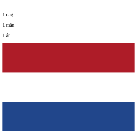
1 dag
1 mån
1 år