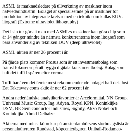
ASML är marknadsledare på tillverkning av maskiner inom
halvledarindustrin. Bolaget är specialiserade på är maskiner för
produktion av integrerade kretsar med en teknik som kallas EUV-
litografi (Extreme ultraviolet lithography)
Det i sin tur gör att man med ASML:s maskiner kan göra chip som
är 14 gånger mindre än närmsta konkurrenterna inom litografi som
bara använder sig av tekniken DUV (deep ultraviolet).
ASML-aktien är ner 26 procent i år.
På fjärde plats kommer Prosus som är ett investmentbolag som
främst fokuserar på att bygga digitala konsumentbolag. Bolag som
haft det tufft i spåren efter corona.
Tufft har även det femte mest rekommenderade bolaget haft det. Just
Eat Takeaway.coms aktie är ner 62 procent i år.
Andra nederländska analytikerfavoriter är Arcelormittal, NN Group.
Universal Music Group, Ing, Adyen, Royal KPN, Koninklijke
DSM, BE Semiconductor Industries, Signify, Akzo Nobel och
Koninklijke Ahold Delhaize.
Aktierna med minst köprekar på amsterdambörsens storbolagslista är
personaluthyraren Randstad, köpcenterägaren Unibail-Rodamco-