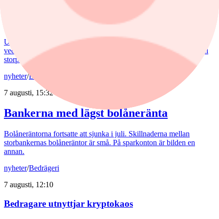
USA rycker ut för yenen – och retar upp
Europa
USA:s ingripande för yenen har retat upp ECB. De senaste
veckorna har den japanska valutan förvandlat valutamarknaden till
storpolitik.
nyheter
/
Banker
7 augusti, 15:32
Bankerna med lägst bolåneränta
Bolåneräntorna fortsatte att sjunka i juli. Skillnaderna mellan
storbankernas bolåneräntor är små. På sparkonton är bilden en
annan.
nyheter
/
Bedrägeri
7 augusti, 12:10
Bedragare utnyttjar kryptokaos