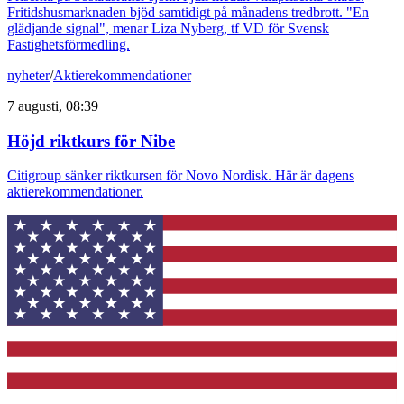
Fritidshusmarknaden bjöd samtidigt på månadens tredbrott. "En
glädjande signal", menar Liza Nyberg, tf VD för Svensk
Fastighetsförmedling.
nyheter
/
Aktierekommendationer
7 augusti, 08:39
Höjd riktkurs för Nibe
Citigroup sänker riktkursen för Novo Nordisk. Här är dagens
aktierekommendationer.