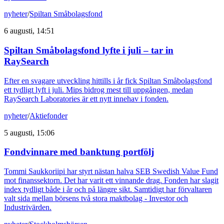
nyheter
/
Spiltan Småbolagsfond
6 augusti, 14:51
Spiltan Småbolagsfond lyfte i juli – tar in
RaySearch
Efter en svagare utveckling hittills i år fick Spiltan Småbolagsfond
ett tydligt lyft i juli. Mips bidrog mest till uppgången, medan
RaySearch Laboratories är ett nytt innehav i fonden.
nyheter
/
Aktiefonder
5 augusti, 15:06
Fondvinnare med banktung portfölj
Tommi Saukkoriipi har styrt nästan halva SEB Swedish Value Fund
mot finanssektorn. Det har varit ett vinnande drag. Fonden har slagit
index tydligt både i år och på längre sikt. Samtidigt har förvaltaren
valt sida mellan börsens två stora maktbolag - Investor och
Industrivärden.