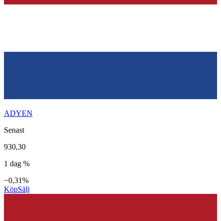
ADYEN
Senast
930,30
1 dag %
−0,31%
Köp
Sälj