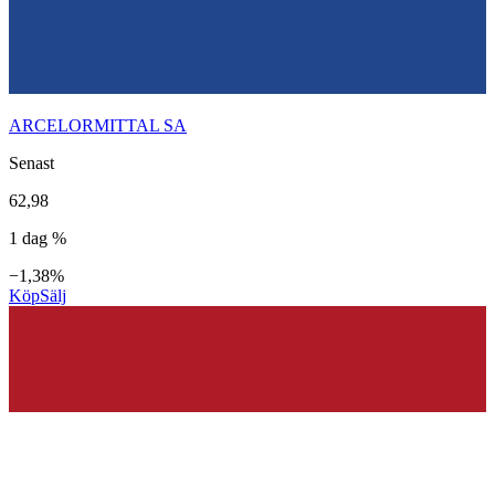
ARCELORMITTAL SA
Senast
62,98
1 dag %
−1,38%
Köp
Sälj