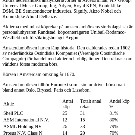
Andra nederländska analytikerfavoriter är Arcelormittal, NN Group.
Universal Music Group, Ing, Adyen, Royal KPN, Koninklijke
DSM, BE Semiconductor Industries, Signify, Akzo Nobel och
Koninklijke Ahold Delhaize.
Aktierna med minst köprekar på amsterdambörsens storbolagslista är
personaluthyraren Randstad, köpcenterägaren Unibail-Rodamco-
Westfield och försäkringsbolaget Aegon.
Amsterdambörsen har en lång historia. Den etablerades redan 1602
av nederländska Ostindiska Kompaniet (Verenigde Oostindische
Compagnie) för handel med aktier och obligationer. Den räknas som
världens första moderna börs.
Börsen i Amsterdam omkring år 1670.
Amsterdambörsen tillhör Euronext som i sin tur driver börserna i
bland annat Oslo, Bryssel, Paris och Lissabon.
Antal
Totalt antal
Andel köp
Aktie
köp
rekar
%
Shell PLC
25
31
81%
ASM International N.V.
12
15
80%
ASML Holding NV
26
33
79%
Prosus N.V. Class N
14
20
70%