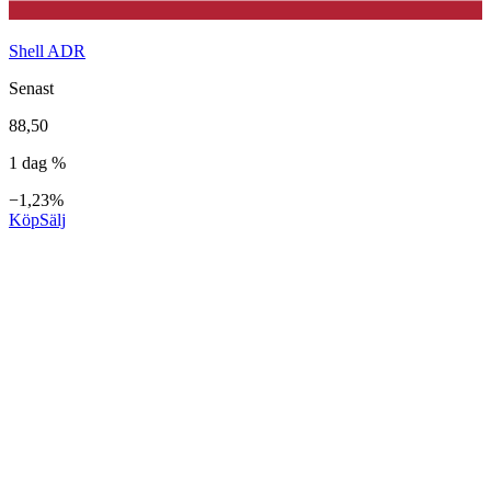
Shell ADR
Senast
88,50
1 dag %
−1,23%
Köp
Sälj