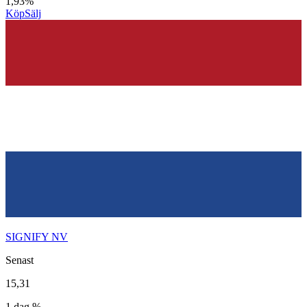
1,93%
Köp
Sälj
SIGNIFY NV
Senast
15,31
1 dag %