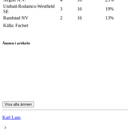
Unibail-Rodamco-Westfield
3
16
19%
SE
Randstad NV
2
16
13%
Källa: Factset
Ämnen i artikeln
aktier
Shell
ASM International
Prosus
Just Eat Takeaway.com N.V.
Visa alla ämnen
Karl Lans