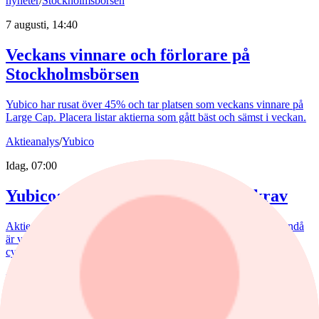
nyheter
/
Stockholmsbörsen
7 augusti, 14:40
Veckans vinnare och förlorare på
Stockholmsbörsen
Yubico har rusat över 45% och tar platsen som veckans vinnare på
Large Cap. Placera listar aktierna som gått bäst och sämst i veckan.
Aktieanalys
/
Yubico
Idag, 07:00
Yubico: Värderingen ställer höga krav
Aktien har rusat 45% efter torsdagens starka kvartalsrapport. Ändå
är vi inte helt säkra på om detta verkligen var vändningen för
cybersäkerhetsbolaget.
nyheter
/
Yen
7 augusti, 13:00