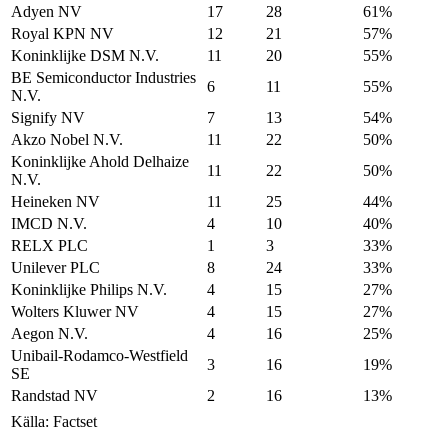
Adyen NV
17
28
61%
Royal KPN NV
12
21
57%
Koninklijke DSM N.V.
11
20
55%
BE Semiconductor Industries
6
11
55%
N.V.
Signify NV
7
13
54%
Akzo Nobel N.V.
11
22
50%
Koninklijke Ahold Delhaize
11
22
50%
N.V.
Heineken NV
11
25
44%
IMCD N.V.
4
10
40%
RELX PLC
1
3
33%
Unilever PLC
8
24
33%
Koninklijke Philips N.V.
4
15
27%
Wolters Kluwer NV
4
15
27%
Aegon N.V.
4
16
25%
Unibail-Rodamco-Westfield
3
16
19%
SE
Randstad NV
2
16
13%
Källa: Factset