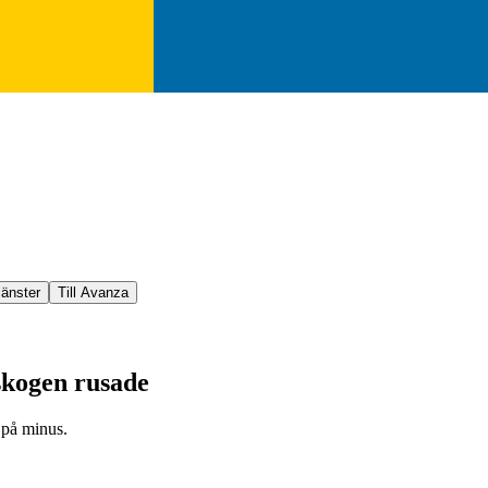
jänster
Till Avanza
skogen rusade
 på minus.