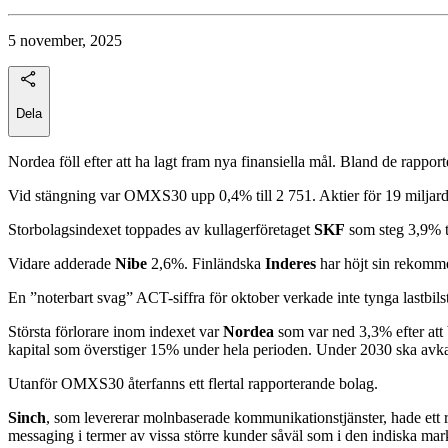
5 november, 2025
Dela
Nordea föll efter att ha lagt fram nya finansiella mål. Bland de rappo
Vid stängning var OMXS30 upp 0,4% till 2 751. Aktier för 19 miljard
Storbolagsindexet toppades av kullagerföretaget
SKF
som steg 3,9% t
Vidare adderade
Nibe
2,6%. Finländska
Inderes
har höjt sin rekomme
En ”noterbart svag” ACT-siffra för oktober verkade inte tynga lastbils
Största förlorare inom indexet var
Nordea
som var ned 3,3% efter att
kapital som överstiger 15% under hela perioden. Under 2030 ska avka
Utanför OMXS30 återfanns ett flertal rapporterande bolag.
Sinch
, som levererar molnbaserade kommunikationstjänster, hade ett re
messaging i termer av vissa större kunder såväl som i den indiska ma