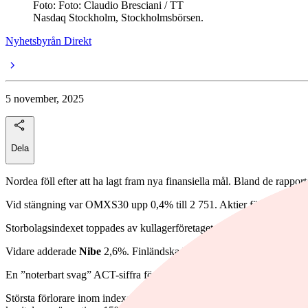
Foto: Foto: Claudio Bresciani / TT
Nasdaq Stockholm, Stockholmsbörsen.
Nyhetsbyrån Direkt
5 november, 2025
Dela
Nordea föll efter att ha lagt fram nya finansiella mål. Bland de rappo
Vid stängning var OMXS30 upp 0,4% till 2 751. Aktier för 19 miljard
Storbolagsindexet toppades av kullagerföretaget
SKF
som steg 3,9% t
Vidare adderade
Nibe
2,6%. Finländska
Inderes
har höjt sin rekomme
En ”noterbart svag” ACT-siffra för oktober verkade inte tynga lastbils
Största förlorare inom indexet var
Nordea
som var ned 3,3% efter att