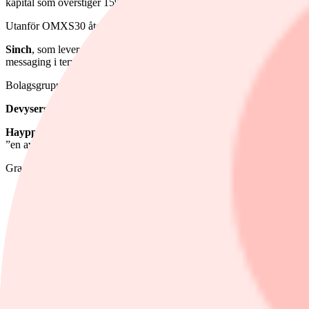
kapital som överstiger 15% under hela perioden. Under 2030 ska avka
Utanför OMXS30 återfanns ett flertal rapporterande bolag.
Sinch
, som levererar molnbaserade kommunikationstjänster, hade ett re
messaging i termer av vissa större kunder såväl som i den indiska ma
Bolagsgruppen Storskogen rusade 14% efter att ha redovisat ett resultat
Devyser
s kvartalsförsäljning växte med 19,2%, vilket var klart lägre 
Haypp
föll 3,4%. Bolaget, som är en onlinebaserad återförsäljare inom
”en avsevärd ökning” i försäljning från mitten av september, enligt bo
Graf: OMXS30 onsdagen den 5 november