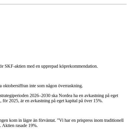
nor för SKF-aktien med en upprepad köprekommendation.
a oktobersiffran inte som någon överraskning.
r strategiperioden 2026–2030 ska Nordea ha en avkastning på eget
 för 2025, är en avkastning på eget kapital på över 15%.
gen kom in lägre än förväntat. ”Vi har en prispress inom traditionell
. Aktien rasade 19%.