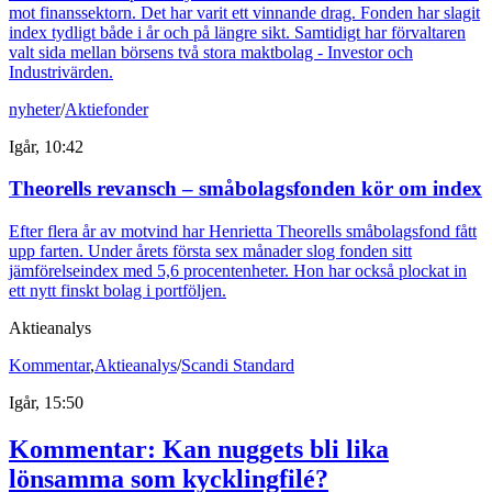
mot finanssektorn. Det har varit ett vinnande drag. Fonden har slagit
index tydligt både i år och på längre sikt. Samtidigt har förvaltaren
valt sida mellan börsens två stora maktbolag - Investor och
Industrivärden.
nyheter
/
Aktiefonder
Igår, 10:42
Theorells revansch – småbolagsfonden kör om index
Efter flera år av motvind har Henrietta Theorells småbolagsfond fått
upp farten. Under årets första sex månader slog fonden sitt
jämförelseindex med 5,6 procentenheter. Hon har också plockat in
ett nytt finskt bolag i portföljen.
Aktieanalys
Kommentar
,
Aktieanalys
/
Scandi Standard
Igår, 15:50
Kommentar: Kan nuggets bli lika
lönsamma som kycklingfilé?