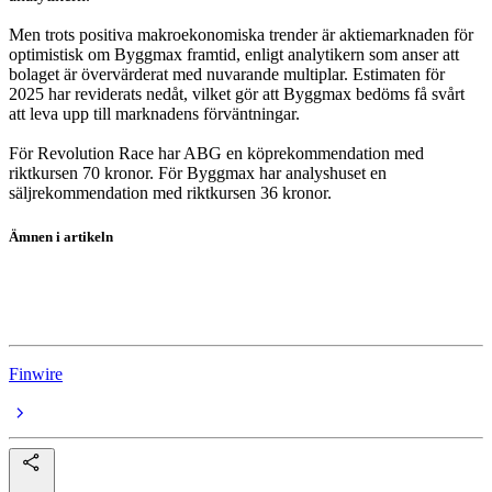
Men trots positiva makroekonomiska trender är aktiemarknaden för
optimistisk om Byggmax framtid, enligt analytikern som anser att
bolaget är övervärderat med nuvarande multiplar. Estimaten för
2025 har reviderats nedåt, vilket gör att Byggmax bedöms få svårt
att leva upp till marknadens förväntningar.
För Revolution Race har ABG en köprekommendation med
riktkursen 70 kronor. För Byggmax har analyshuset en
säljrekommendation med riktkursen 36 kronor.
Ämnen i artikeln
RevolutionRace
Byggmax
Finwire