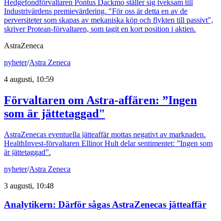
Hedgefondförvaltaren Pontus Dackmo ställer sig tveksam till
Industrivärdens premievärdering. "För oss är detta en av de
perversiteter som skapas av mekaniska köp och flykten till passivt",
skriver Protean-förvaltaren, som tagit en kort position i aktien.
AstraZeneca
nyheter
/
Astra Zeneca
4 augusti, 10:59
Förvaltaren om Astra-affären: ”Ingen
som är jättetaggad"
AstraZenecas eventuella jätteaffär mottas negativt av marknaden.
HealthInvest-förvaltaren Ellinor Hult delar sentimentet: ”Ingen som
är jättetaggad”.
nyheter
/
Astra Zeneca
3 augusti, 10:48
Analytikern: Därför sågas AstraZenecas jätteaffär