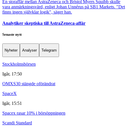
En storaffär mellan AstraZeneca och Bristol Myers Squibb skulle
vara anmärkningsvärd, enligt Johan Unnérus på SB1 Markets. "Det
finns ingen självklar logik", säger han.
Analytiker skeptiska till AstraZeneca-affär
Senaste nytt
Nyheter
Analyser
Telegram
Stockholmsbörsen
Igår, 17:50
OMXS30 stängde oförändrat
SpaceX
Igår, 15:51
Spacex rasar 10% i börsöppningen
Scandi Standard