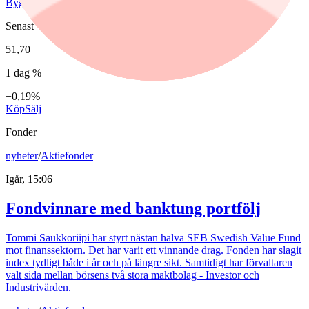
Byggmax Group
Senast
51,70
1 dag %
−0,19%
Köp
Sälj
Fonder
nyheter
/
Aktiefonder
Igår, 15:06
Fondvinnare med banktung portfölj
Tommi Saukkoriipi har styrt nästan halva SEB Swedish Value Fund
mot finanssektorn. Det har varit ett vinnande drag. Fonden har slagit
index tydligt både i år och på längre sikt. Samtidigt har förvaltaren
valt sida mellan börsens två stora maktbolag - Investor och
Industrivärden.