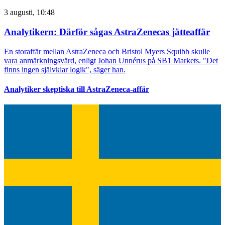
3 augusti, 10:48
Analytikern: Därför sågas AstraZenecas jätteaffär
En storaffär mellan AstraZeneca och Bristol Myers Squibb skulle
vara anmärkningsvärd, enligt Johan Unnérus på SB1 Markets. "Det
finns ingen självklar logik", säger han.
Analytiker skeptiska till AstraZeneca-affär