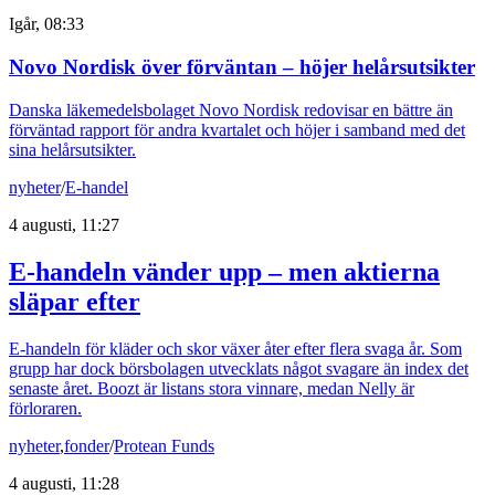
Igår, 08:33
Novo Nordisk över förväntan – höjer helårsutsikter
Danska läkemedelsbolaget Novo Nordisk redovisar en bättre än
förväntad rapport för andra kvartalet och höjer i samband med det
sina helårsutsikter.
nyheter
/
E-handel
4 augusti, 11:27
E-handeln vänder upp – men aktierna
släpar efter
E-handeln för kläder och skor växer åter efter flera svaga år. Som
grupp har dock börsbolagen utvecklats något svagare än index det
senaste året. Boozt är listans stora vinnare, medan Nelly är
förloraren.
nyheter
,
fonder
/
Protean Funds
4 augusti, 11:28