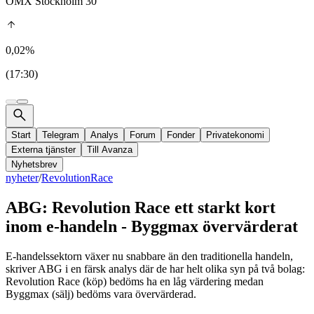
OMX Stockholm 30
0,02%
(17:30)
Start
Telegram
Analys
Forum
Fonder
Privatekonomi
Externa tjänster
Till Avanza
Nyhetsbrev
nyheter
/
RevolutionRace
ABG: Revolution Race ett starkt kort
inom e-handeln - Byggmax övervärderat
E-handelssektorn växer nu snabbare än den traditionella handeln,
skriver ABG i en färsk analys där de har helt olika syn på två bolag:
Revolution Race (köp) bedöms ha en låg värdering medan
Byggmax (sälj) bedöms vara övervärderad.