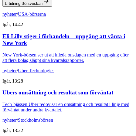
E-tidning Börsveckan
nyheter
/
USA-börserna
Igår, 14:42
Eli Lilly stiger i förhandeln – uppgång att vänta i
New York
New York-börsen ser ut att inleda onsdagen med en uppgång efter
att flera bolag släppt sina kvartalsrapporter.
nyheter
/
Uber Technologies
Igår, 13:28
Ubers omsättning och resultat som förväntat
Tech-bjässen Uber redovisar en omsättning och resultat i linje med
förväntat under andra kvartalet.
nyheter
/
Stockholmsbörsen
Igår, 13:22