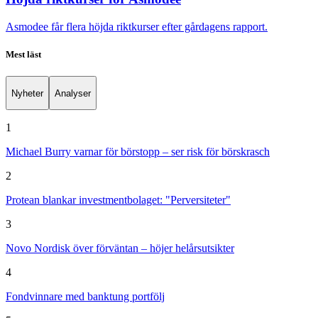
Asmodee får flera höjda riktkurser efter gårdagens rapport.
Mest läst
Nyheter
Analyser
1
Michael Burry varnar för börstopp – ser risk för börskrasch
2
Protean blankar investmentbolaget: "Perversiteter"
3
Novo Nordisk över förväntan – höjer helårsutsikter
4
Fondvinnare med banktung portfölj