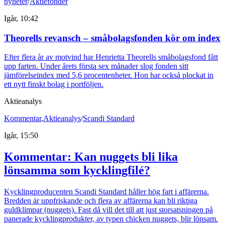
nyheter
/
Aktiefonder
Igår, 10:42
Theorells revansch – småbolagsfonden kör om index
Efter flera år av motvind har Henrietta Theorells småbolagsfond fått
upp farten. Under årets första sex månader slog fonden sitt
jämförelseindex med 5,6 procentenheter. Hon har också plockat in
ett nytt finskt bolag i portföljen.
Aktieanalys
Kommentar
,
Aktieanalys
/
Scandi Standard
Igår, 15:50
Kommentar: Kan nuggets bli lika
lönsamma som kycklingfilé?
Kycklingproducenten Scandi Standard håller hög fart i affärerna.
Bredden är uppfriskande och flera av affärerna kan bli riktiga
guldklimpar (nuggets). Fast då vill det till att just storsatsningen på
panerade kycklingprodukter, av typen chicken nuggets, blir lönsam.