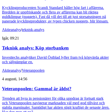
Kycklingproducenten Scandi Standard håller hög fart i affärerna.
Bredden är uppfriskande och flera av affärerna kan bli riktiga
guldklimpar (nuggets). Fast då vill det till att just storsatsningen på
panerade kycklingprodukter, av typen chicken nuggets, blir lönsam.
Aktieanalys
/
teknisk-analys
Igår, 09:21
Teknisk analys: Köp storbanken
Investtechs analytiker David Östblad lyfter fram två köpvärda aktier
och säljstämplar en.
Aktieanalys
/
Veteranpoolen
4 augusti, 14:56
Veteranpoolen: Gammal är äldst?
Trenden att hyra in pensionärer för olika uppdrag är fortsatt stark
och Veteranpoolen navigerar marknaden väl med god tillväxt och
stabila marginaler. Samtidigt har aktien stigit kraftigt de senaste åren.
Har den mer att ge?