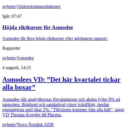
nyheter
/
Aktierekommendationer
Igår, 07:47
Höjda riktkurser för Asmodee
Asmodee får flera höjda riktkurser efter gårdagens rapport.
Rapporter
nyheter
/
Asmodee
4 augusti, 14:31
Asmodees VD: ”Det här kvartalet tickar
alla boxar”
Asmodee slår analytikernas förväntningar och aktien lyfter 8% på
rapporten. Brädspel och samlarkort växer tvåsiffrigt, medan
egenutgivna spel ökar 2%. ”Tillväxten kommer från alla håll”, säger
VD Thomas Koegler till Placera.
nyheter
/
Novo Nordisk ADR