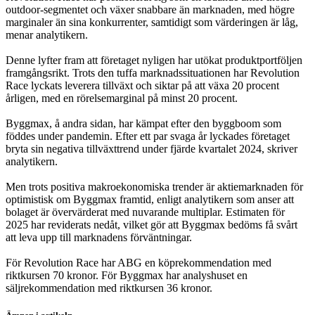
outdoor-segmentet och växer snabbare än marknaden, med högre
marginaler än sina konkurrenter, samtidigt som värderingen är låg,
menar analytikern.
Denne lyfter fram att företaget nyligen har utökat produktportföljen
framgångsrikt. Trots den tuffa marknadssituationen har Revolution
Race lyckats leverera tillväxt och siktar på att växa 20 procent
årligen, med en rörelsemarginal på minst 20 procent.
Byggmax, å andra sidan, har kämpat efter den byggboom som
föddes under pandemin. Efter ett par svaga år lyckades företaget
bryta sin negativa tillväxttrend under fjärde kvartalet 2024, skriver
analytikern.
Men trots positiva makroekonomiska trender är aktiemarknaden för
optimistisk om Byggmax framtid, enligt analytikern som anser att
bolaget är övervärderat med nuvarande multiplar. Estimaten för
2025 har reviderats nedåt, vilket gör att Byggmax bedöms få svårt
att leva upp till marknadens förväntningar.
För Revolution Race har ABG en köprekommendation med
riktkursen 70 kronor. För Byggmax har analyshuset en
säljrekommendation med riktkursen 36 kronor.