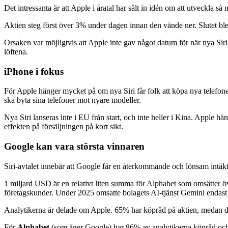
Det intressanta är att Apple i åratal har sålt in idén om att utveckla så
Aktien steg först över 3% under dagen innan den vände ner. Slutet ble
Orsaken var möjligtvis att Apple inte gav något datum för när nya Siri
löftena.
iPhone i fokus
För Apple hänger mycket på om nya Siri får folk att köpa nya telefoner
ska byta sina telefoner mot nyare modeller.
Nya Siri lanseras inte i EU från start, och inte heller i Kina. Apple h
effekten på försäljningen på kort sikt.
Google kan vara största vinnaren
Siri-avtalet innebär att Google får en återkommande och lönsam intäkt,
1 miljard USD är en relativt liten summa för Alphabet som omsätter öve
företagskunder. Under 2025 omsatte bolagets AI-tjänst Gemini endast
Analytikerna är delade om Apple. 65% har köpråd på aktien, medan den
För
Alphabet
(som äger Google) har 86% av analytikerna köpråd och d