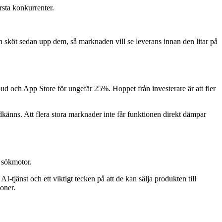
örsta konkurrenter.
sköt sedan upp dem, så marknaden vill se leverans innan den litar på
oud och App Store för ungefär 25%. Hoppet från investerare är att fler
odkänns. Att flera stora marknader inte får funktionen direkt dämpar
d sökmotor.
tjänst och ett viktigt tecken på att de kan sälja produkten till
oner.