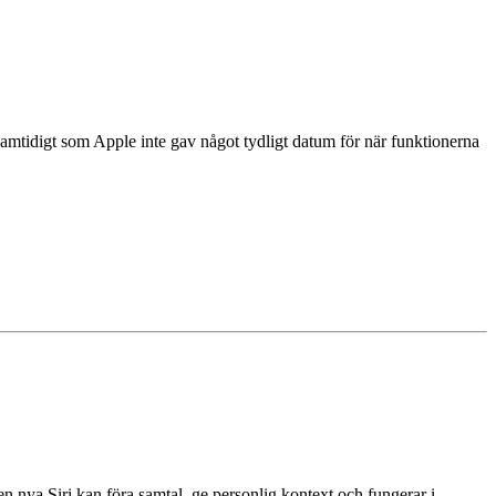
mtidigt som Apple inte gav något tydligt datum för när funktionerna
en nya Siri kan föra samtal, ge personlig kontext och fungerar i