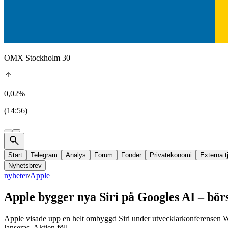
OMX Stockholm 30
0,02%
(14:56)
Start
Telegram
Analys
Forum
Fonder
Privatekonomi
Externa t
Nyhetsbrev
nyheter
/
Apple
Apple bygger nya Siri på Googles AI – bör
Apple visade upp en helt ombyggd Siri under utvecklarkonferensen WW
lanseras. Aktien föll.