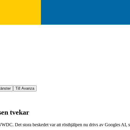
jänster
Till Avanza
sen tvekar
DC. Det stora beskedet var att rösthjälpen nu drivs av Googles AI, sa