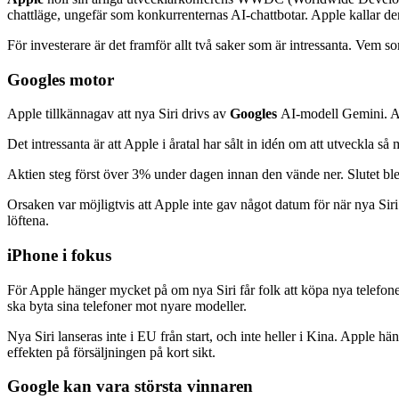
chattläge, ungefär som konkurrenternas AI-chattbotar. Apple kallar den 
För investerare är det framför allt två saker som är intressanta. Vem
Googles motor
Apple tillkännagav att nya Siri drivs av
Googles
AI-modell Gemini. Avt
Det intressanta är att Apple i åratal har sålt in idén om att utveckla så
Aktien steg först över 3% under dagen innan den vände ner. Slutet ble
Orsaken var möjligtvis att Apple inte gav något datum för när nya Siri
löftena.
iPhone i fokus
För Apple hänger mycket på om nya Siri får folk att köpa nya telefoner
ska byta sina telefoner mot nyare modeller.
Nya Siri lanseras inte i EU från start, och inte heller i Kina. Apple h
effekten på försäljningen på kort sikt.
Google kan vara största vinnaren