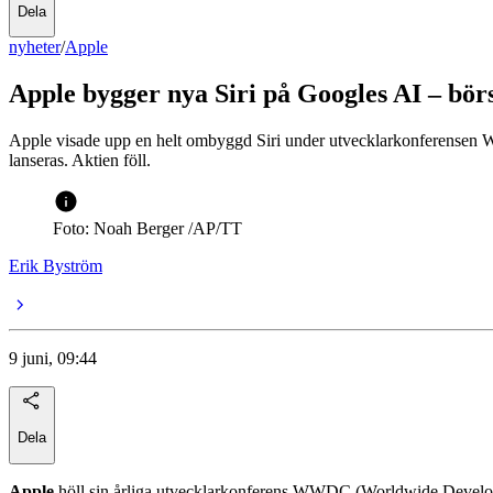
Dela
nyheter
/
Apple
Apple bygger nya Siri på Googles AI – bör
Apple visade upp en helt ombyggd Siri under utvecklarkonferensen WW
lanseras. Aktien föll.
Foto: Noah Berger /AP/TT
Erik Byström
9 juni, 09:44
Dela
Apple
höll sin årliga utvecklarkonferens WWDC (Worldwide Develo