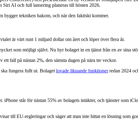
Siri AI och full lansering planeras till hösten 2026.
 som bygger tekniken bakom, och när den faktiskt kommer.
alet är värt runt 1 miljard dollar om året och löper över flera år.
 mycket som möjligt självt. Nu hyr bolaget in en tjänst från en av sina st
v ett fall på nästan 2%, den sämsta dagen på nära tre veckor.
 ska fungera fullt ut. Bolaget
lovade liknande funktioner
redan 2024 och 
. iPhone står för nästan 55% av bolagets intäkter, och tjänster som iCl
änvisar till EU-regleringar och säger att man inte hittat en lösning som g