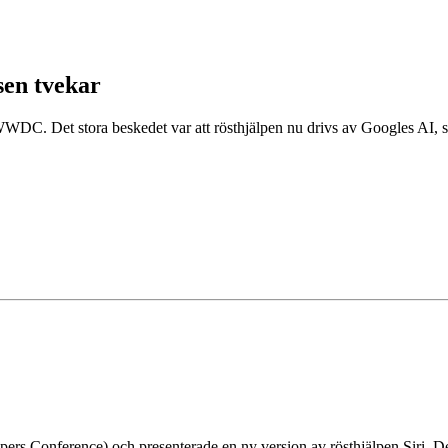
sen tvekar
DC. Det stora beskedet var att rösthjälpen nu drivs av Googles AI, sa
pers Conference)
och presenterade en ny version av rösthjälpen Siri. D