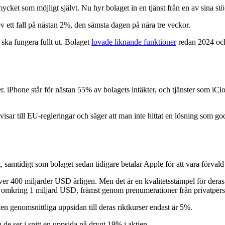
 mycket som möjligt självt. Nu hyr bolaget in en tjänst från en av sina st
v ett fall på nästan 2%, den sämsta dagen på nära tre veckor.
 ska fungera fullt ut. Bolaget
lovade liknande funktioner
redan 2024 och 
. iPhone står för nästan 55% av bolagets intäkter, och tjänster som iCl
änvisar till EU-regleringar och säger att man inte hittat en lösning som g
 samtidigt som bolaget sedan tidigare betalar Apple för att vara förval
r 400 miljarder USD årligen. Men det är en kvalitetsstämpel för deras AI-
 omkring 1 miljard USD, främst genom prenumerationer från privatpers
 genomsnittliga uppsidan till deras riktkurser endast är 5%.
e ser i snitt en uppsida på drygt 19% i aktien.