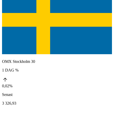
OMX Stockholm 30
1 DAG %
0,02%
Senast
3 326,93