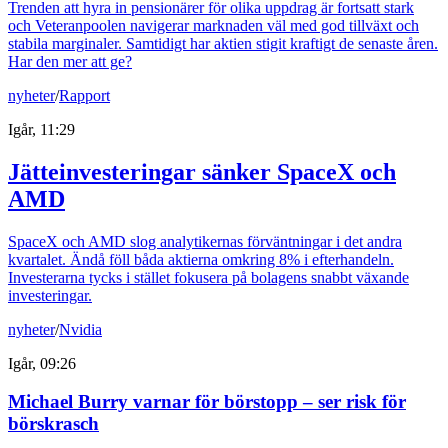
Trenden att hyra in pensionärer för olika uppdrag är fortsatt stark
och Veteranpoolen navigerar marknaden väl med god tillväxt och
stabila marginaler. Samtidigt har aktien stigit kraftigt de senaste åren.
Har den mer att ge?
nyheter
/
Rapport
Igår, 11:29
Jätteinvesteringar sänker SpaceX och
AMD
SpaceX och AMD slog analytikernas förväntningar i det andra
kvartalet. Ändå föll båda aktierna omkring 8% i efterhandeln.
Investerarna tycks i stället fokusera på bolagens snabbt växande
investeringar.
nyheter
/
Nvidia
Igår, 09:26
Michael Burry varnar för börstopp – ser risk för
börskrasch