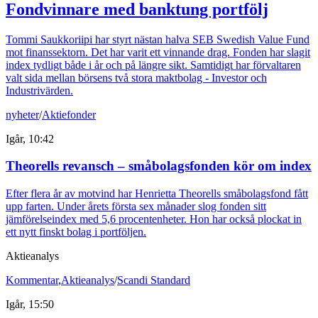
Fondvinnare med banktung portfölj
Tommi Saukkoriipi har styrt nästan halva SEB Swedish Value Fund
mot finanssektorn. Det har varit ett vinnande drag. Fonden har slagit
index tydligt både i år och på längre sikt. Samtidigt har förvaltaren
valt sida mellan börsens två stora maktbolag - Investor och
Industrivärden.
nyheter
/
Aktiefonder
Igår, 10:42
Theorells revansch – småbolagsfonden kör om index
Efter flera år av motvind har Henrietta Theorells småbolagsfond fått
upp farten. Under årets första sex månader slog fonden sitt
jämförelseindex med 5,6 procentenheter. Hon har också plockat in
ett nytt finskt bolag i portföljen.
Aktieanalys
Kommentar
,
Aktieanalys
/
Scandi Standard
Igår, 15:50