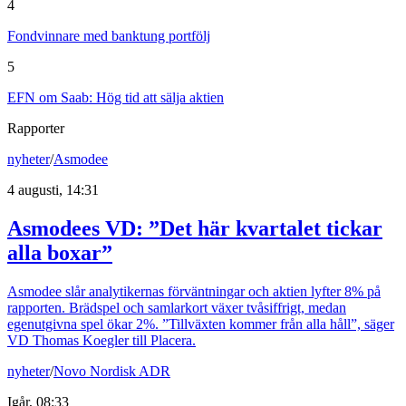
4
Fondvinnare med banktung portfölj
5
EFN om Saab: Hög tid att sälja aktien
Rapporter
nyheter
/
Asmodee
4 augusti, 14:31
Asmodees VD: ”Det här kvartalet tickar
alla boxar”
Asmodee slår analytikernas förväntningar och aktien lyfter 8% på
rapporten. Brädspel och samlarkort växer tvåsiffrigt, medan
egenutgivna spel ökar 2%. ”Tillväxten kommer från alla håll”, säger
VD Thomas Koegler till Placera.
nyheter
/
Novo Nordisk ADR
Igår, 08:33