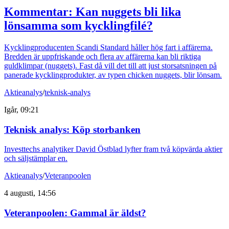
Kommentar: Kan nuggets bli lika
lönsamma som kycklingfilé?
Kycklingproducenten Scandi Standard håller hög fart i affärerna.
Bredden är uppfriskande och flera av affärerna kan bli riktiga
guldklimpar (nuggets). Fast då vill det till att just storsatsningen på
panerade kycklingprodukter, av typen chicken nuggets, blir lönsam.
Aktieanalys
/
teknisk-analys
Igår, 09:21
Teknisk analys: Köp storbanken
Investtechs analytiker David Östblad lyfter fram två köpvärda aktier
och säljstämplar en.
Aktieanalys
/
Veteranpoolen
4 augusti, 14:56
Veteranpoolen: Gammal är äldst?