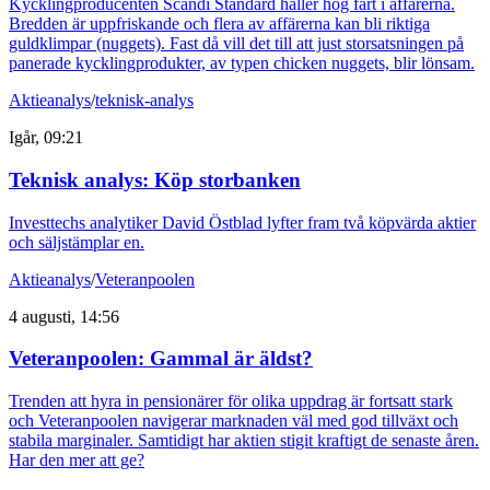
Kycklingproducenten Scandi Standard håller hög fart i affärerna.
Bredden är uppfriskande och flera av affärerna kan bli riktiga
guldklimpar (nuggets). Fast då vill det till att just storsatsningen på
panerade kycklingprodukter, av typen chicken nuggets, blir lönsam.
Aktieanalys
/
teknisk-analys
Igår, 09:21
Teknisk analys: Köp storbanken
Investtechs analytiker David Östblad lyfter fram två köpvärda aktier
och säljstämplar en.
Aktieanalys
/
Veteranpoolen
4 augusti, 14:56
Veteranpoolen: Gammal är äldst?
Trenden att hyra in pensionärer för olika uppdrag är fortsatt stark
och Veteranpoolen navigerar marknaden väl med god tillväxt och
stabila marginaler. Samtidigt har aktien stigit kraftigt de senaste åren.
Har den mer att ge?