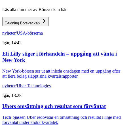
Läs alla nummer av Börsveckan här
E-tidning Börsveckan
nyheter
/
USA-börserna
Igår, 14:42
Eli Lilly stiger i förhandeln – uppgång att vänta i
New York
New York-börsen ser ut att inleda onsdagen med en uppgång efter
att flera bolag släppt sina kvartalsrapporter.
nyheter
/
Uber Technologies
Igår, 13:28
Ubers omsättning och resultat som förväntat
Tech-bjässen Uber redovisar en omsättning och resultat i linje med
förväntat under andra kvartalet.