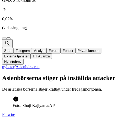
OMX Stockholm 30
0,02%
(vid stängning)
Start
Telegram
Analys
Forum
Fonder
Privatekonomi
Externa tjänster
Till Avanza
Nyhetsbrev
nyheter
/
Asienbörserna
Asienbörserna stiger på inställda attacker
De asiatiska börserna stiger kraftigt under fredagsmorgonen.
Foto: Shuji Kajiyama/AP
Finwire