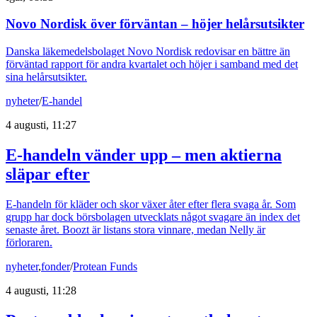
Novo Nordisk över förväntan – höjer helårsutsikter
Danska läkemedelsbolaget Novo Nordisk redovisar en bättre än
förväntad rapport för andra kvartalet och höjer i samband med det
sina helårsutsikter.
nyheter
/
E-handel
4 augusti, 11:27
E-handeln vänder upp – men aktierna
släpar efter
E-handeln för kläder och skor växer åter efter flera svaga år. Som
grupp har dock börsbolagen utvecklats något svagare än index det
senaste året. Boozt är listans stora vinnare, medan Nelly är
förloraren.
nyheter
,
fonder
/
Protean Funds
4 augusti, 11:28