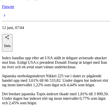
Finwire
12 juni, 07:04
Dela
Index handlas upp efter att USA ställt in tidigare aviserade attacker
mot Iran. Enligt USA:s president Donald Trump är kriget med Iran
nu över och ett avtal snart väntas undertecknas.
Japanska storbolagsindexet Nikkei 225 var i slutet av pågående
handel upp med 3,61% till 66 533,82. Under dagen har indexet rört
sig inom intervallet 1,22% som lägst och 4,44% som högst.
Det bredare japanska Topix-indexet ökade med 1,81% till 3 899,50.
Under dagen har indexet rört sig inom intervallet 0,77% som lägst
och 2,45% som högst.