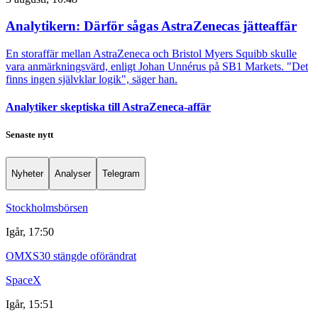
Analytikern: Därför sågas AstraZenecas jätteaffär
En storaffär mellan AstraZeneca och Bristol Myers Squibb skulle
vara anmärkningsvärd, enligt Johan Unnérus på SB1 Markets. "Det
finns ingen självklar logik", säger han.
Analytiker skeptiska till AstraZeneca-affär
Senaste nytt
Nyheter
Analyser
Telegram
Stockholmsbörsen
Igår, 17:50
OMXS30 stängde oförändrat
SpaceX
Igår, 15:51