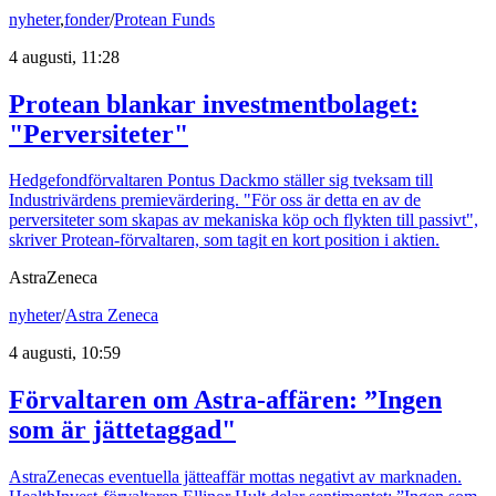
nyheter
,
fonder
/
Protean Funds
4 augusti, 11:28
Protean blankar investmentbolaget:
"Perversiteter"
Hedgefondförvaltaren Pontus Dackmo ställer sig tveksam till
Industrivärdens premievärdering. "För oss är detta en av de
perversiteter som skapas av mekaniska köp och flykten till passivt",
skriver Protean-förvaltaren, som tagit en kort position i aktien.
AstraZeneca
nyheter
/
Astra Zeneca
4 augusti, 10:59
Förvaltaren om Astra-affären: ”Ingen
som är jättetaggad"
AstraZenecas eventuella jätteaffär mottas negativt av marknaden.