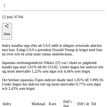
12 juni, 07:04
Dela
Index handlas upp efter att USA ställt in tidigare aviserade attacker
mot Iran. Enligt USA:s president Donald Trump är kriget med Iran
nu över och ett avtal snart väntas undertecknas.
Japanska storbolagsindexet Nikkei 225 var i slutet av pågående
handel upp med 3,61% till 66 533,82. Under dagen har indexet rört
sig inom intervallet 1,22% som lägst och 4,44% som högst.
Det bredare japanska Topix-indexet ökade med 1,81% till 3 899,50.
Under dagen har indexet rört sig inom intervallet 0,77% som lägst
och 2,45% som högst.
Diff i
Index
Marknad
Kurs
Diff i år
Tid
dag