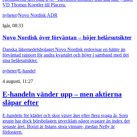
VD Thomas Koegler till Placera.
nyheter
/
Novo Nordisk ADR
Igår, 08:33
Novo Nordisk över förväntan – höjer helårsutsikter
Danska läkemedelsbolaget Novo Nordisk redovisar en bättre än
förväntad rapport för andra kvartalet och höjer i samband med det
sina helårsutsikter.
nyheter
/
E-handel
4 augusti, 11:27
E-handeln vänder upp – men aktierna
släpar efter
E-handeln för kläder och skor växer åter efter flera svaga år. Som
grupp har dock börsbolagen utvecklats något svagare än index det
senaste året. Boozt är listans stora vinnare, medan Nelly är
förloraren.