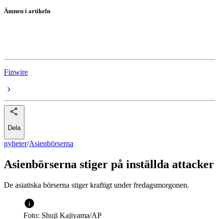
Ämnen i artikeln
Asienbörserna
Nikkei
Finwire
Dela
nyheter
/
Asienbörserna
Asienbörserna stiger på inställda attacker
De asiatiska börserna stiger kraftigt under fredagsmorgonen.
Foto: Shuji Kajiyama/AP