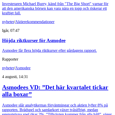
Investeraren Michael Burry, känd från "The Big Short" varnar för
att den amerikanska börsen kan vara nära en topp och riskerar ett
kraftigt fall.
nyheter
/
Aktierekommendationer
Igår, 07:47
Höjda riktkurser för Asmodee
Asmodee får flera höjda riktkurser efter gårdagens rapport.
Rapporter
nyheter
/
Asmodee
4 augusti, 14:31
Asmodees VD: ”Det här kvartalet tickar
alla boxar”
Asmodee slår analytikernas förväntningar och aktien lyfter 8% på
rapporten. Brädspel och samlarkort växer tvåsiffrigt, medan
egenutgivna spel ökar 2%. ”Tillväxten kommer från alla håll”, säger