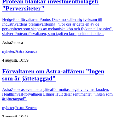
Protean blankar investmentbolaget:
"Perversiteter"
Hedgefondförvaltaren Pontus Dackmo ställer sig tveksam till
Industrivärdens premievärdering. "För oss är detta en av de
perversiteter som skapas av mekaniska köp och flykten till passivt",
skriver Protean-förvaltaren, som tagit en kort position i aktien.
AstraZeneca
nyheter
/
Astra Zeneca
4 augusti, 10:59
Förvaltaren om Astra-affären: ”Ingen
som är jättetaggad"
AstraZenecas eventuella jätteaffär mottas negativt av marknaden.
HealthInvest-förvaltaren Ellinor Hult delar sentimentet: ”Ingen som
är jättetaggad”.
nyheter
/
Astra Zeneca
3 augusti, 10:48