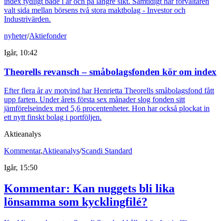
index tydligt både i år och på längre sikt. Samtidigt har förvaltaren
valt sida mellan börsens två stora maktbolag - Investor och
Industrivärden.
nyheter
/
Aktiefonder
Igår, 10:42
Theorells revansch – småbolagsfonden kör om index
Efter flera år av motvind har Henrietta Theorells småbolagsfond fått
upp farten. Under årets första sex månader slog fonden sitt
jämförelseindex med 5,6 procentenheter. Hon har också plockat in
ett nytt finskt bolag i portföljen.
Aktieanalys
Kommentar
,
Aktieanalys
/
Scandi Standard
Igår, 15:50
Kommentar: Kan nuggets bli lika
lönsamma som kycklingfilé?