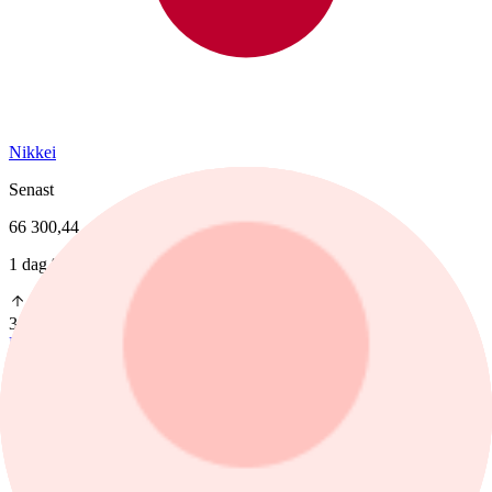
Nikkei
Senast
66 300,44
1 dag %
3,66%
Köp
Sälj