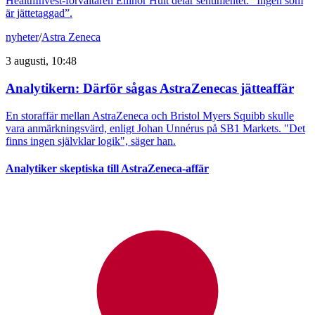
HealthInvest-förvaltaren Ellinor Hult delar sentimentet: ”Ingen som
är jättetaggad”.
nyheter
/
Astra Zeneca
3 augusti, 10:48
Analytikern: Därför sågas AstraZenecas jätteaffär
En storaffär mellan AstraZeneca och Bristol Myers Squibb skulle
vara anmärkningsvärd, enligt Johan Unnérus på SB1 Markets. "Det
finns ingen självklar logik", säger han.
Analytiker skeptiska till AstraZeneca-affär