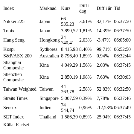
Diff i
Index
Marknad
Kurs
Diff i år
Tid
dag
66
Nikkei 225
Japan
3,61%
32,17%
06:37:50
535,23
Topix
Japan
3 899,52
1,81%
14,39%
06:37:50
24
Hang Seng
Hongkong
2,03%
-3,47%
06:05:00
740,41
Kospi
Sydkorea
8 415,98
8,40%
99,71%
06:52:50
S&P/ASX 200
Australien
8 796,40
1,89%
0,94%
06:32:44
Shanghai
Kina
4 049,29
1,56%
2,03%
06:37:45
Composite
Shenzhen
Kina
2 850,19
1,98%
7,63%
05:30:03
Composite
44
Taiwan Weighted
Taiwan
2,58%
52,83%
06:32:50
263,78
Straits Times
Singapore
5 007,59
0,39%
7,78%
06:37:46
74
Sensex
Indien
0,96%
-12,53%
06:37:49
544,74
SET Index
Thailand
1 586,39
0,89%
25,94%
06:37:45
Källa: Factset