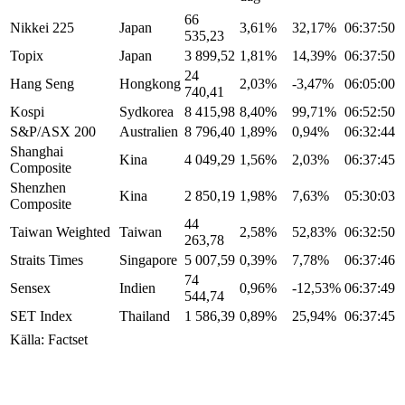
66
Nikkei 225
Japan
3,61%
32,17%
06:37:50
535,23
Topix
Japan
3 899,52
1,81%
14,39%
06:37:50
24
Hang Seng
Hongkong
2,03%
-3,47%
06:05:00
740,41
Kospi
Sydkorea
8 415,98
8,40%
99,71%
06:52:50
S&P/ASX 200
Australien
8 796,40
1,89%
0,94%
06:32:44
Shanghai
Kina
4 049,29
1,56%
2,03%
06:37:45
Composite
Shenzhen
Kina
2 850,19
1,98%
7,63%
05:30:03
Composite
44
Taiwan Weighted
Taiwan
2,58%
52,83%
06:32:50
263,78
Straits Times
Singapore
5 007,59
0,39%
7,78%
06:37:46
74
Sensex
Indien
0,96%
-12,53%
06:37:49
544,74
SET Index
Thailand
1 586,39
0,89%
25,94%
06:37:45
Källa: Factset