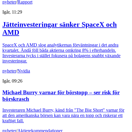
nyheter
/
Rapport
Igår, 11:29
Jätteinvesteringar sänker SpaceX och
AMD
SpaceX och AMD slog analytikernas förväntningar i det andra
kvartalet. Ändå föll båda aktierna omkring 8% i efterhandeln.
Investerarna tycks i stället fokusera på bolagens snabbt växande
investeringar.
nyheter
/
Nvidia
Igår, 09:26
Michael Burry varnar för börstopp – ser risk för
börskrasch
Investeraren Michael Burry, känd från "The Big Short" varnar för
att den amerikanska börsen kan vara nära en topp och riskerar ett
kraftigt fall.
nyheter
/
Aktierekommendationer