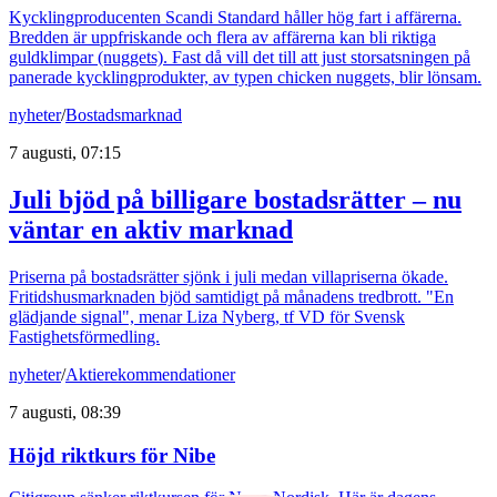
Kycklingproducenten Scandi Standard håller hög fart i affärerna.
Bredden är uppfriskande och flera av affärerna kan bli riktiga
guldklimpar (nuggets). Fast då vill det till att just storsatsningen på
panerade kycklingprodukter, av typen chicken nuggets, blir lönsam.
nyheter
/
Bostadsmarknad
7 augusti, 07:15
Juli bjöd på billigare bostadsrätter – nu
väntar en aktiv marknad
Priserna på bostadsrätter sjönk i juli medan villapriserna ökade.
Fritidshusmarknaden bjöd samtidigt på månadens tredbrott. "En
glädjande signal", menar Liza Nyberg, tf VD för Svensk
Fastighetsförmedling.
nyheter
/
Aktierekommendationer
7 augusti, 08:39
Höjd riktkurs för Nibe