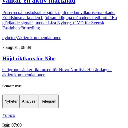
väntar en aktiv marknad
Priserna på bostadsrätter sjönk i juli medan villapriserna ökade.
Fritidshusmarknaden bjöd samtidigt på månadens tredbrott. "En
glädjande signal", menar Liza Nyberg, tf VD för Svensk
Fastighetsförmedling.
nyheter
/
Aktierekommendationer
7 augusti, 08:39
Höjd riktkurs för Nibe
Citigroup sänker riktkursen för Novo Nordisk. Här är dagens
aktierekommendationer.
Senaste nytt
Nyheter
Analyser
Telegram
Yubico
Igår, 07:00