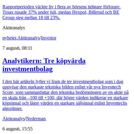
Rapportperioden väckte liv i flera av börsens tidigare förlorare.
Troax rusade 37% under juli, medan Hexpol, Billerud och BE
Group steg mellan 18 till 23%.
Aktieanalys
nyheter
,
Aktieanalys
/
Investor
7 augusti, 08:11
Analytikern: Tre köpvärda
investmentbolag
I den här artikeln lyfter vi fram de tre investmentbolag som i dag
uppvisar den starkaste tekniska bilden enligt vår nya Investtech
Score, som sammanfattar den tekniska bedömningen av en aktie på
en skala från –100 till +100, där högre värden indikerar en starkare
köpsignal och lägre värden en starkare säljsignal enligt Investtechs
algoritmer.
Aktieanalys
/
Nederman
6 augusti, 15:55