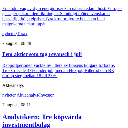
En andra våg av dyra energipriser kan nå oss redan i höst. Europas
gaslager pekar i den riktningen. Samtidigt möter svenskarna
besvärligt höga elpriser, fyra kronor dyrare bensin och att
matpriserna tickar uppåt.
nyheter
/
Troax
7 augusti, 08:48
Fem aktier som tog revansch i juli
Rapportperioden väckte liv i flera av börsens tidigare förlorare.
Troax rusade 37% under juli, medan Hexpol, Billerud och BE
Group steg mellan 18 till 23%.
Aktieanalys
nyheter
,
Aktieanalys
/
Investor
7 augusti, 08:11
Analytikern: Tre köpvärda
investmentbolag