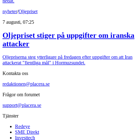
nedåt.
nyheter
/
Oljepriset
7 augusti, 07:25
Oljepriset stiger på uppgifter om iranska
attacker
Oljepriserna steg ytterligare på fredagen efter uppgifter om att Iran
attackerat "fientliga mål" i Hormuzsundet.
Kontakta oss
redaktionen@placera.se
Frågor om forumet
support@placera.se
Tjänster
Redeye
SME Direkt
Investtech