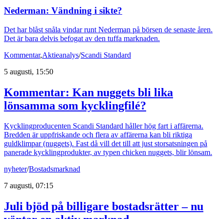
Nederman: Vändning i sikte?
Det har blåst snåla vindar runt Nederman på börsen de senaste åren.
Det är bara delvis befogat av den tuffa marknaden.
Kommentar
,
Aktieanalys
/
Scandi Standard
5 augusti, 15:50
Kommentar: Kan nuggets bli lika
lönsamma som kycklingfilé?
Kycklingproducenten Scandi Standard håller hög fart i affärerna.
Bredden är uppfriskande och flera av affärerna kan bli riktiga
guldklimpar (nuggets). Fast då vill det till att just storsatsningen på
panerade kycklingprodukter, av typen chicken nuggets, blir lönsam.
nyheter
/
Bostadsmarknad
7 augusti, 07:15
Juli bjöd på billigare bostadsrätter – nu