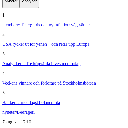
Nyheter
Analyser
1
Hemberg: Energikris och ny inflationsvåg väntar
2
USA rycker ut för yenen – och retar upp Europa
3
Analytikern: Tre köpvärda investmentbolag
4
Veckans vinnare och förlorare på Stockholmsbörsen
5
Bankerna med lägst bolåneränta
nyheter
/
Bedrägeri
7 augusti, 12:10