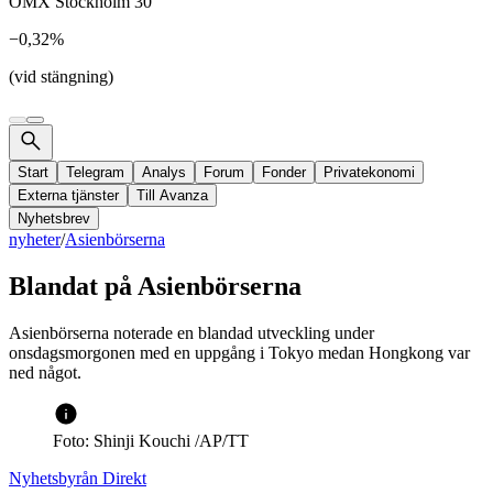
OMX Stockholm 30
−0,32%
(vid stängning)
Start
Telegram
Analys
Forum
Fonder
Privatekonomi
Externa tjänster
Till Avanza
Nyhetsbrev
nyheter
/
Asienbörserna
Blandat på Asienbörserna
Asienbörserna noterade en blandad utveckling under
onsdagsmorgonen med en uppgång i Tokyo medan Hongkong var
ned något.
Foto: Shinji Kouchi /AP/TT
Nyhetsbyrån Direkt