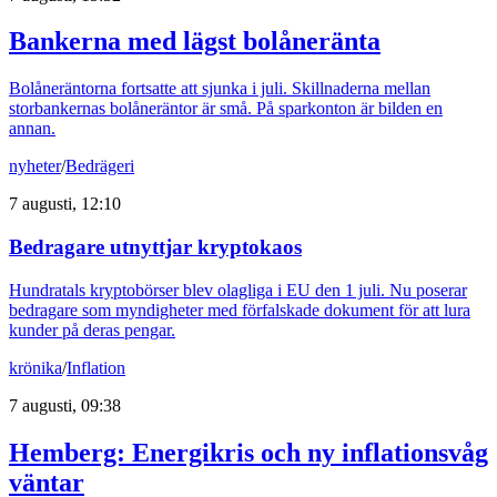
Bankerna med lägst bolåneränta
Bolåneräntorna fortsatte att sjunka i juli. Skillnaderna mellan
storbankernas bolåneräntor är små. På sparkonton är bilden en
annan.
nyheter
/
Bedrägeri
7 augusti, 12:10
Bedragare utnyttjar kryptokaos
Hundratals kryptobörser blev olagliga i EU den 1 juli. Nu poserar
bedragare som myndigheter med förfalskade dokument för att lura
kunder på deras pengar.
krönika
/
Inflation
7 augusti, 09:38
Hemberg: Energikris och ny inflationsvåg
väntar