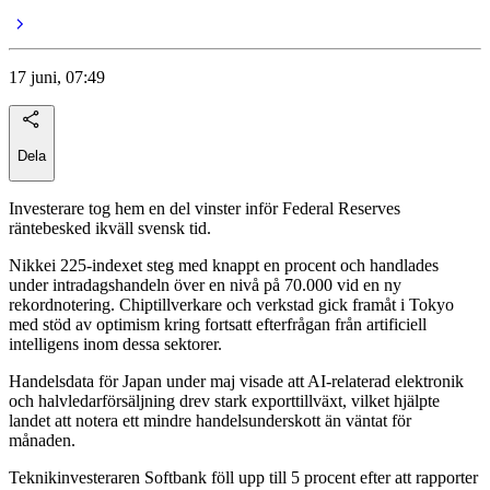
17 juni, 07:49
Dela
Investerare tog hem en del vinster inför Federal Reserves
räntebesked ikväll svensk tid.
Nikkei 225-indexet steg med knappt en procent och handlades
under intradagshandeln över en nivå på 70.000 vid en ny
rekordnotering. Chiptillverkare och verkstad gick framåt i Tokyo
med stöd av optimism kring fortsatt efterfrågan från artificiell
intelligens inom dessa sektorer.
Handelsdata för Japan under maj visade att AI-relaterad elektronik
och halvledarförsäljning drev stark exporttillväxt, vilket hjälpte
landet att notera ett mindre handelsunderskott än väntat för
månaden.
Teknikinvesteraren Softbank föll upp till 5 procent efter att rapporter