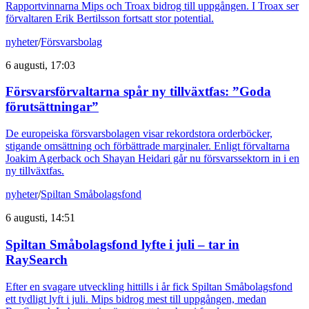
Rapportvinnarna Mips och Troax bidrog till uppgången. I Troax ser
förvaltaren Erik Bertilsson fortsatt stor potential.
nyheter
/
Försvarsbolag
6 augusti, 17:03
Försvarsförvaltarna spår ny tillväxtfas: ”Goda
förutsättningar”
De europeiska försvarsbolagen visar rekordstora orderböcker,
stigande omsättning och förbättrade marginaler. Enligt förvaltarna
Joakim Agerback och Shayan Heidari går nu försvarssektorn in i en
ny tillväxtfas.
nyheter
/
Spiltan Småbolagsfond
6 augusti, 14:51
Spiltan Småbolagsfond lyfte i juli – tar in
RaySearch
Efter en svagare utveckling hittills i år fick Spiltan Småbolagsfond
ett tydligt lyft i juli. Mips bidrog mest till uppgången, medan