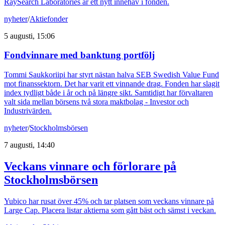
RaySearch Laboratories är ett nytt innehav i fonden.
nyheter
/
Aktiefonder
5 augusti, 15:06
Fondvinnare med banktung portfölj
Tommi Saukkoriipi har styrt nästan halva SEB Swedish Value Fund
mot finanssektorn. Det har varit ett vinnande drag. Fonden har slagit
index tydligt både i år och på längre sikt. Samtidigt har förvaltaren
valt sida mellan börsens två stora maktbolag - Investor och
Industrivärden.
nyheter
/
Stockholmsbörsen
7 augusti, 14:40
Veckans vinnare och förlorare på
Stockholmsbörsen
Yubico har rusat över 45% och tar platsen som veckans vinnare på
Large Cap. Placera listar aktierna som gått bäst och sämst i veckan.