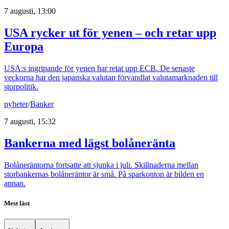
7 augusti, 13:00
USA rycker ut för yenen – och retar upp
Europa
USA:s ingripande för yenen har retat upp ECB. De senaste
veckorna har den japanska valutan förvandlat valutamarknaden till
storpolitik.
nyheter
/
Banker
7 augusti, 15:32
Bankerna med lägst bolåneränta
Bolåneräntorna fortsatte att sjunka i juli. Skillnaderna mellan
storbankernas bolåneräntor är små. På sparkonton är bilden en
annan.
Mest läst