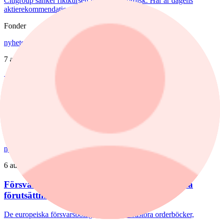
Citigroup sänker riktkursen för Novo Nordisk. Här är dagens
aktierekommendationer.
Fonder
nyheter
,
fonder
/
Aktiefonder
7 augusti, 15:58
Förvaltaren efter Troax rusning:
"Fortsatt stor potential"
Lancelot Sverige steg 8,6% i juli, mot 2,2% för jämförelseindex.
Rapportvinnarna Mips och Troax bidrog till uppgången. I Troax ser
förvaltaren Erik Bertilsson fortsatt stor potential.
nyheter
/
Försvarsbolag
6 augusti, 17:03
Försvarsförvaltarna spår ny tillväxtfas: ”Goda
förutsättningar”
De europeiska försvarsbolagen visar rekordstora orderböcker,