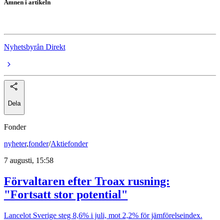
Ämnen i artikeln
Asienbörserna
Nyhetsbyrån Direkt
Dela
Fonder
nyheter
,
fonder
/
Aktiefonder
7 augusti, 15:58
Förvaltaren efter Troax rusning:
"Fortsatt stor potential"
Lancelot Sverige steg 8,6% i juli, mot 2,2% för jämförelseindex.