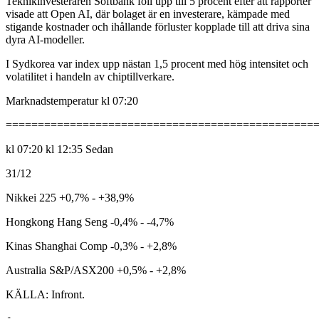
Teknikinvesteraren Softbank föll upp till 5 procent efter att rapporter
visade att Open AI, där bolaget är en investerare, kämpade med
stigande kostnader och ihållande förluster kopplade till att driva sina
dyra AI-modeller.
I Sydkorea var index upp nästan 1,5 procent med hög intensitet och
volatilitet i handeln av chiptillverkare.
Marknadstemperatur kl 07:20
================================================
kl 07:20 kl 12:35 Sedan
31/12
Nikkei 225 +0,7% - +38,9%
Hongkong Hang Seng -0,4% - -4,7%
Kinas Shanghai Comp -0,3% - +2,8%
Australia S&P/ASX200 +0,5% - +2,8%
KÄLLA: Infront.