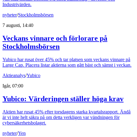
Industrivärden.
nyheter
/
Stockholmsbörsen
7 augusti, 14:40
Veckans vinnare och förlorare på
Stockholmsbörsen
Yubico har rusat över 45% och tar platsen som veckans vinnare på
Large Cap. Placera listar aktierna som gått bäst och sämst i veckan.
Aktieanalys
/
Yubico
Igår, 07:00
Yubico: Värderingen ställer höga krav
Aktien har rusat 45% efter torsdagens starka kvartalsrapport. Ändå
är vi inte helt säkra på om detta verkligen var vändningen för
cybersäkerhetsbolaget.
nyheter
/
Yen