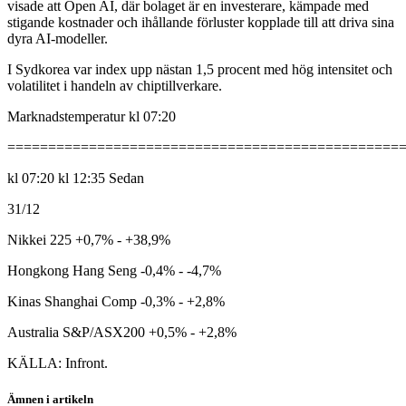
visade att Open AI, där bolaget är en investerare, kämpade med
stigande kostnader och ihållande förluster kopplade till att driva sina
dyra AI-modeller.
I Sydkorea var index upp nästan 1,5 procent med hög intensitet och
volatilitet i handeln av chiptillverkare.
Marknadstemperatur kl 07:20
================================================
kl 07:20 kl 12:35 Sedan
31/12
Nikkei 225 +0,7% - +38,9%
Hongkong Hang Seng -0,4% - -4,7%
Kinas Shanghai Comp -0,3% - +2,8%
Australia S&P/ASX200 +0,5% - +2,8%
KÄLLA: Infront.
Ämnen i artikeln