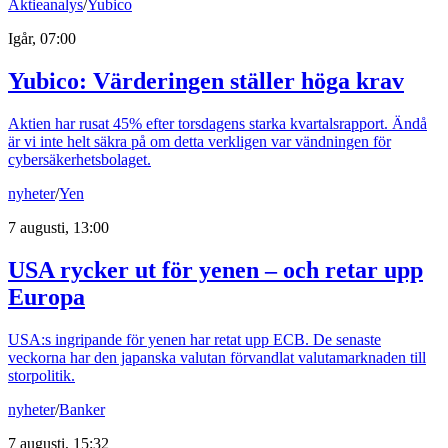
Aktieanalys
/
Yubico
Igår, 07:00
Yubico: Värderingen ställer höga krav
Aktien har rusat 45% efter torsdagens starka kvartalsrapport. Ändå
är vi inte helt säkra på om detta verkligen var vändningen för
cybersäkerhetsbolaget.
nyheter
/
Yen
7 augusti, 13:00
USA rycker ut för yenen – och retar upp
Europa
USA:s ingripande för yenen har retat upp ECB. De senaste
veckorna har den japanska valutan förvandlat valutamarknaden till
storpolitik.
nyheter
/
Banker
7 augusti, 15:32