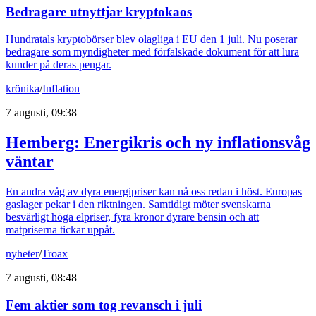
Bedragare utnyttjar kryptokaos
Hundratals kryptobörser blev olagliga i EU den 1 juli. Nu poserar
bedragare som myndigheter med förfalskade dokument för att lura
kunder på deras pengar.
krönika
/
Inflation
7 augusti, 09:38
Hemberg: Energikris och ny inflationsvåg
väntar
En andra våg av dyra energipriser kan nå oss redan i höst. Europas
gaslager pekar i den riktningen. Samtidigt möter svenskarna
besvärligt höga elpriser, fyra kronor dyrare bensin och att
matpriserna tickar uppåt.
nyheter
/
Troax
7 augusti, 08:48
Fem aktier som tog revansch i juli