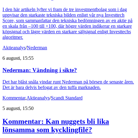
I den här artikeln lyfter vi fram de tre investmentbolag som i dag
uppvisar den starkaste tekniska bilden enligt vår nya Investtech
Score, som sammanfattar den tekniska bedömningen av en aktie på
en skala från –100 till +100, där högre värden indikerar en starkare
köpsignal och lägre värden en starkare säljsignal enligt Investtechs
algoritmer.
Aktieanalys
/
Nederman
6 augusti, 15:55
Nederman: Vändning i sikte?
Det har blåst snåla vindar runt Nederman på börsen de senaste åren.
Det är bara delvis befogat av den tuffa marknaden.
Kommentar
,
Aktieanalys
/
Scandi Standard
5 augusti, 15:50
Kommentar: Kan nuggets bli lika
lönsamma som kycklingfilé?