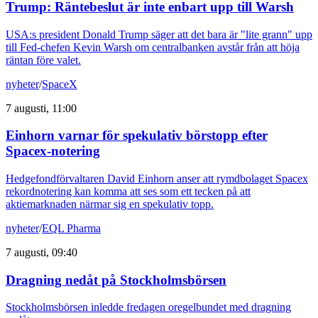
Trump: Räntebeslut är inte enbart upp till Warsh
USA:s president Donald Trump säger att det bara är "lite grann" upp
till Fed-chefen Kevin Warsh om centralbanken avstår från att höja
räntan före valet.
nyheter
/
SpaceX
7 augusti, 11:00
Einhorn varnar för spekulativ börstopp efter
Spacex-notering
Hedgefondförvaltaren David Einhorn anser att rymdbolaget Spacex
rekordnotering kan komma att ses som ett tecken på att
aktiemarknaden närmar sig en spekulativ topp.
nyheter
/
EQL Pharma
7 augusti, 09:40
Dragning nedåt på Stockholmsbörsen
Stockholmsbörsen inledde fredagen oregelbundet med dragning