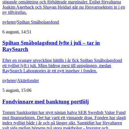
stigande omsättning och förbättrade marginaler. Enligt förvaltarna
Joakim Agerback och Shayan Heidari går nu försvarssektorn in i en
ny tillväxtfas.
nyheter
/
Spiltan Småbolagsfond
6 augusti, 14:51
Spiltan Småbolagsfond lyfte i juli – tar in
RaySearch
Efter en svagare utveckling hittills i år fick Spiltan Småbolagsfond
ett tydligt lyft i juli. Mips bidrog mest till uppgången, medan
RaySearch Laboratories är ett nytt innehav i fonden.
nyheter
/
Aktiefonder
5 augusti, 15:06
Fondvinnare med banktung portfölj
Tommi Saukkoriipi har styrt nästan halva SEB Swedish Value Fund
mot finanssektorn. Det har varit ett vinnande drag. Fonden har slagit
index tydligt både i år och på längre sikt. Samtidigt har förvaltaren
valt sida mellan börsens två stora maktbolag - Investor och